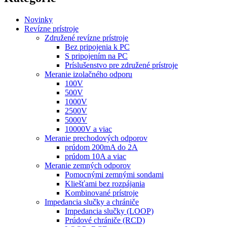
Novinky
Revízne prístroje
Združené revízne prístroje
Bez pripojenia k PC
S pripojením na PC
Príslušenstvo pre združené prístroje
Meranie izolačného odporu
100V
500V
1000V
2500V
5000V
10000V a viac
Meranie prechodových odporov
prúdom 200mA do 2A
prúdom 10A a viac
Meranie zemných odporov
Pomocnými zemnými sondami
Kliešťami bez rozpájania
Kombinované prístroje
Impedancia slučky a chrániče
Impedancia slučky (LOOP)
Prúdové chrániče (RCD)