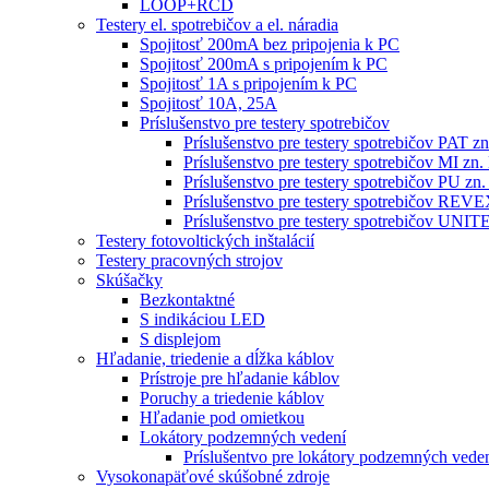
LOOP+RCD
Testery el. spotrebičov a el. náradia
Spojitosť 200mA bez pripojenia k PC
Spojitosť 200mA s pripojením k PC
Spojitosť 1A s pripojením k PC
Spojitosť 10A, 25A
Príslušenstvo pre testery spotrebičov
Príslušenstvo pre testery spotrebičov PAT
Príslušenstvo pre testery spotrebičov MI 
Príslušenstvo pre testery spotrebičov PU 
Príslušenstvo pre testery spotrebičov RE
Príslušenstvo pre testery spotrebičov 
Testery fotovoltických inštalácií
Testery pracovných strojov
Skúšačky
Bezkontaktné
S indikáciou LED
S displejom
Hľadanie, triedenie a dĺžka káblov
Prístroje pre hľadanie káblov
Poruchy a triedenie káblov
Hľadanie pod omietkou
Lokátory podzemných vedení
Príslušentvo pre lokátory podzemných vede
Vysokonapäťové skúšobné zdroje