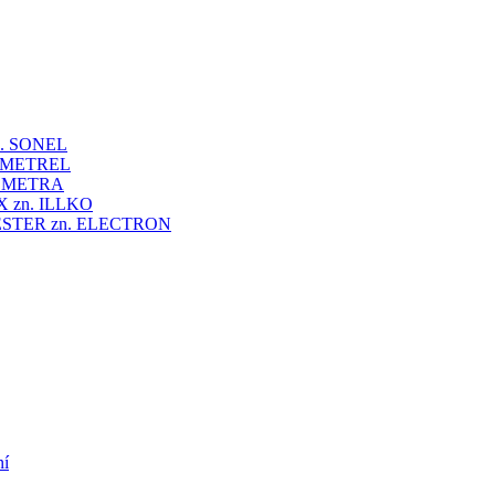
 zn. SONEL
zn. METREL
zn. METRA
VEX zn. ILLKO
UNITESTER zn. ELECTRON
ní