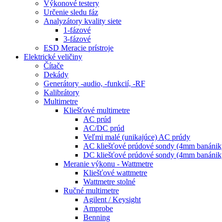
Výkonové testery
Určenie sledu fáz
Analyzátory kvality siete
1-fázové
3-fázové
ESD Meracie prístroje
Elektrické veličiny
Čítače
Dekády
Generátory -audio, -funkcií, -RF
Kalibrátory
Multimetre
Kliešťové multimetre
AC prúd
AC/DC prúd
Veľmi malé (unikajúce) AC prúdy
AC kliešťové prúdové sondy (4mm banánik
DC kliešťové prúdové sondy (4mm banánik
Meranie výkonu - Wattmetre
Kliešťové wattmetre
Wattmetre stolné
Ručné multimetre
Agilent / Keysight
Amprobe
Benning