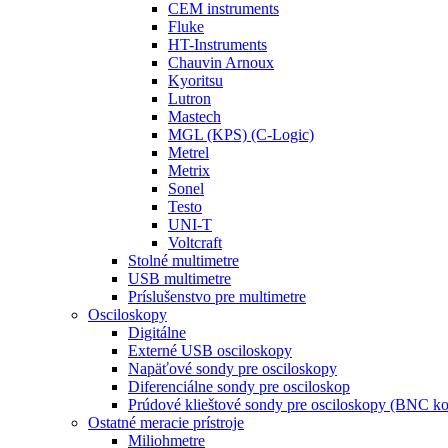
CEM instruments
Fluke
HT-Instruments
Chauvin Arnoux
Kyoritsu
Lutron
Mastech
MGL (KPS) (C-Logic)
Metrel
Metrix
Sonel
Testo
UNI-T
Voltcraft
Stolné multimetre
USB multimetre
Príslušenstvo pre multimetre
Osciloskopy
Digitálne
Externé USB osciloskopy
Napäťové sondy pre osciloskopy
Diferenciálne sondy pre osciloskop
Prúdové klieštové sondy pre osciloskopy (BNC ko
Ostatné meracie prístroje
Miliohmetre