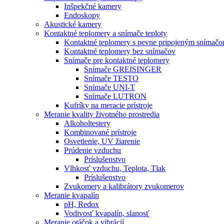
Inšpekčné kamery
Endoskopy
Akustické kamery
Kontaktné teplomery a snímače teploty
Kontaktné teplomery s pevne pripojeným snímač
Kontaktné teplomery bez snímačov
Snímače pre kontaktné teplomery
Snímače GREISINGER
Snímače TESTO
Snímače UNI-T
Snímače LUTRON
Kufríky na meracie prístroje
Meranie kvality životného prostredia
Alkoholtestery
Kombinované prístroje
Osvetlenie, UV žiarenie
Prúdenie vzduchu
Príslušenstvo
Vlhkosť vzduchu, Teplota, Tlak
Príslušenstvo
Zvukomery a kalibrátory zvukomerov
Meranie kvapalín
pH, Redox
Vodivosť kvapalín, slanosť
Meranie otáčok a vibrácií