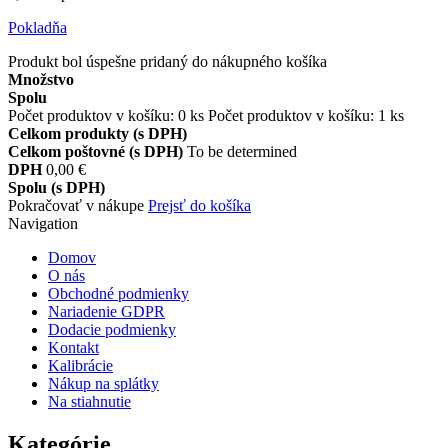
Pokladňa
Produkt bol úspešne pridaný do nákupného košíka
Množstvo
Spolu
Počet produktov v košíku:
0
ks
Počet produktov v košíku: 1 ks
Celkom produkty (s DPH)
Celkom poštovné (s DPH)
To be determined
DPH
0,00 €
Spolu (s DPH)
Pokračovať v nákupe
Prejsť do košíka
Navigation
Domov
O nás
Obchodné podmienky
Nariadenie GDPR
Dodacie podmienky
Kontakt
Kalibrácie
Nákup na splátky
Na stiahnutie
Kategórie