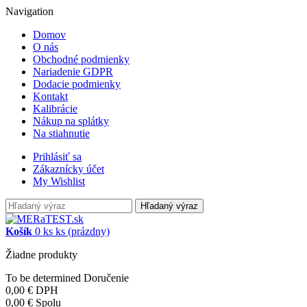
Navigation
Domov
O nás
Obchodné podmienky
Nariadenie GDPR
Dodacie podmienky
Kontakt
Kalibrácie
Nákup na splátky
Na stiahnutie
Prihlásiť sa
Zákaznícky účet
My Wishlist
Hľadaný výraz
Košík
0
ks
ks
(prázdny)
Žiadne produkty
To be determined
Doručenie
0,00 €
DPH
0,00 €
Spolu