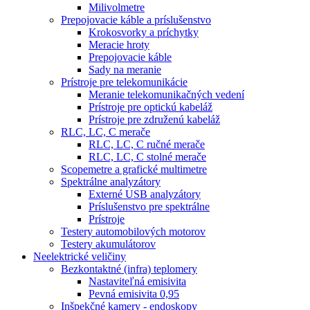
Milivolmetre
Prepojovacie káble a príslušenstvo
Krokosvorky a príchytky
Meracie hroty
Prepojovacie káble
Sady na meranie
Prístroje pre telekomunikácie
Meranie telekomunikačných vedení
Prístroje pre optickú kabeláž
Prístroje pre združenú kabeláž
RLC, LC, C merače
RLC, LC, C ručné merače
RLC, LC, C stolné merače
Scopemetre a grafické multimetre
Spektrálne analyzátory
Externé USB analyzátory
Príslušenstvo pre spektrálne
Prístroje
Testery automobilových motorov
Testery akumulátorov
Neelektrické veličiny
Bezkontaktné (infra) teplomery
Nastaviteľná emisivita
Pevná emisivita 0,95
Inšpekčné kamery - endoskopy