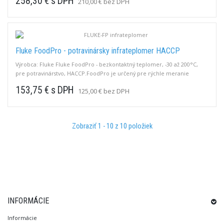
258,30 € s DPH
210,00 € bez DPH
povrchovej teploty a s možnosťou merať aj vnútornú teplotu
zapichovacím čidlom. Dovoz skončený
Fluke FoodPro - potravinársky infrateplomer HACCP
Výrobca: Fluke Fluke FoodPro - bezkontaktný teplomer, -30 až 200°C,
pre potravinárstvo, HACCP.FoodPro je určený pre rýchle meranie
povrchovej teploty potravín.Dovoz skončený
153,75 € s DPH
125,00 € bez DPH
Zobraziť 1 - 10 z 10 položiek
INFORMÁCIE
Informácie