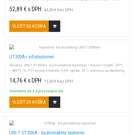
Optický a akustický výstražný indikátor 3-stupňová prednastavená
52,89 € s DPH
43,00 € bez DPH
hraničná hodnota
VLOŽIŤ DO KOŠÍKA
UT300A+ infrateplomer
Výrobca: UNI-T UT 300A+ bezkontaktný teplomer • merací rozsah: -20°C
~ 400°C / 0,1°C• pevná emisivita: 0,95• optika: 10:1• oranžovo-podsvietený
displej• Data-Hold
14,76 € s DPH
12,00 € bez DPH
Odoslanie do 3-4 pracovných dní
VLOŽIŤ DO KOŠÍKA
UNI-T UT306A - bezkontaktný teplomer