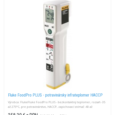
Fluke FoodPro PLUS - potravinársky infrateplomer HACCP
Výrobca: FlukeFluke FoodPro PLUS - bezkontaktný teplomer, rozsah -35
až 275°C, pre potravinárstvo, HACCP, zapichovací snímač -40 až
+200°C.FoodPro PLUS slúži na úplnú kontrolu potravín meraním