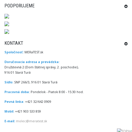
PODPORUJEME
KONTAKT
Spoločnosť:
MERaTEST.sk
Doručovacia adresa a prevádzka:
Družstevná 2 (Dom štátnej správy, 2. poschodie),
916 01 Stará Turá
Sídlo:
SNP 266/3, 916 01 Stará Turá
Pracovná doba:
Pondelok - Piatok 8:00 - 15:30 hod.
Pevná linka:
+421 32/642 0909
Mobil:
+421 903 533 859
E-mail:
molec@meratest.sk