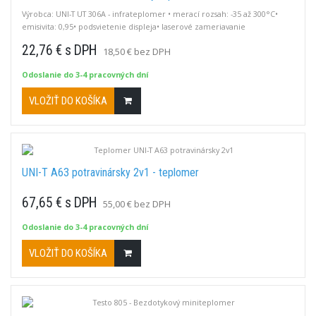
Výrobca: UNI-T UT 306A - infrateplomer • merací rozsah: -35 až 300°C•
emisivita: 0,95• podsvietenie displeja• laserové zameriavanie
22,76 € s DPH
18,50 € bez DPH
Odoslanie do 3-4 pracovných dní
VLOŽIŤ DO KOŠÍKA
UNI-T A63 potravinársky 2v1 - teplomer
67,65 € s DPH
55,00 € bez DPH
Odoslanie do 3-4 pracovných dní
VLOŽIŤ DO KOŠÍKA