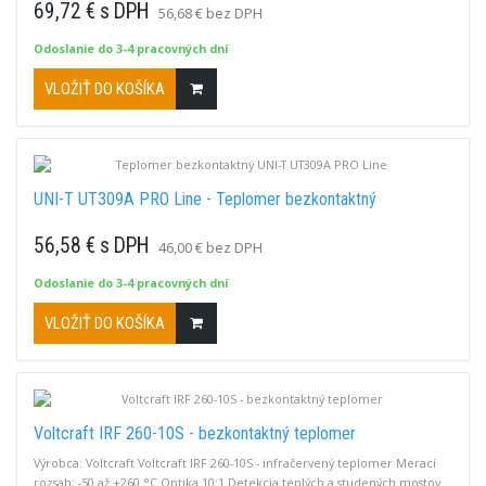
69,72 € s DPH
56,68 € bez DPH
Odoslanie do 3-4 pracovných dní
VLOŽIŤ DO KOŠÍKA
UNI-T UT309A PRO Line - Teplomer bezkontaktný
56,58 € s DPH
46,00 € bez DPH
Odoslanie do 3-4 pracovných dní
VLOŽIŤ DO KOŠÍKA
Voltcraft IRF 260-10S - bezkontaktný teplomer
Výrobca: Voltcraft Voltcraft IRF 260-10S - infračervený teplomer Merací
rozsah: -50 až +260 °C Optika 10:1 Detekcia teplých a studených mostov