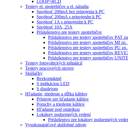
LOOP+RCD
Testery el. spotrebičov a el. náradia
Spojitosť 200mA bez pripojenia k PC
Spojitosť 200mA s pripojením k PC
Spojitosť 1A s pripojením k PC
Spojitosť 10A, 25A
Príslušenstvo pre testery spotrebičov
Príslušenstvo pre testery spotrebičov PAT
Príslušenstvo pre testery spotrebičov MI 
Príslušenstvo pre testery spotrebičov PU 
Príslušenstvo pre testery spotrebičov RE
Príslušenstvo pre testery spotrebičov 
Testery fotovoltických inštalácií
Testery pracovných strojov
Skúšačky
Bezkontaktné
S indikáciou LED
S displejom
Hľadanie, triedenie a dĺžka káblov
Prístroje pre hľadanie káblov
Poruchy a triedenie káblov
Hľadanie pod omietkou
Lokátory podzemných vedení
Príslušentvo pre lokátory podzemných vede
Vysokonapäťové skúšobné zdroje