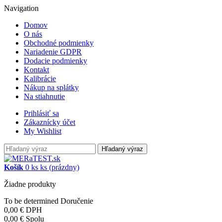
Navigation
Domov
O nás
Obchodné podmienky
Nariadenie GDPR
Dodacie podmienky
Kontakt
Kalibrácie
Nákup na splátky
Na stiahnutie
Prihlásiť sa
Zákaznícky účet
My Wishlist
Hľadaný výraz
Košík
0
ks
ks
(prázdny)
Žiadne produkty
To be determined
Doručenie
0,00 €
DPH
0,00 €
Spolu