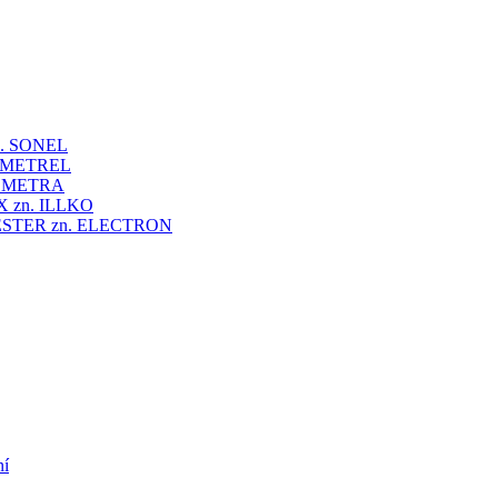
 zn. SONEL
zn. METREL
zn. METRA
VEX zn. ILLKO
UNITESTER zn. ELECTRON
ní