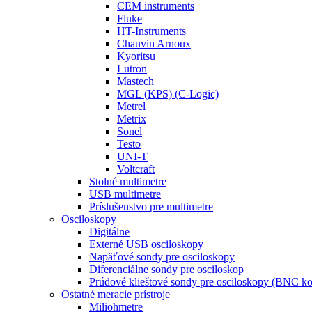
CEM instruments
Fluke
HT-Instruments
Chauvin Arnoux
Kyoritsu
Lutron
Mastech
MGL (KPS) (C-Logic)
Metrel
Metrix
Sonel
Testo
UNI-T
Voltcraft
Stolné multimetre
USB multimetre
Príslušenstvo pre multimetre
Osciloskopy
Digitálne
Externé USB osciloskopy
Napäťové sondy pre osciloskopy
Diferenciálne sondy pre osciloskop
Prúdové klieštové sondy pre osciloskopy (BNC ko
Ostatné meracie prístroje
Miliohmetre