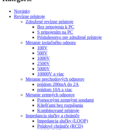
Novinky
Revízne prístroje
Združené revízne prístroje
Bez pripojenia k PC
S pripojením na PC
Príslušenstvo pre združené prístroje
Meranie izolačného odporu
100V
500V
1000V
2500V
5000V
10000V a viac
Meranie prechodových odporov
prúdom 200mA do 2A
prúdom 10A a viac
Meranie zemných odporov
Pomocnými zemnými sondami
Kliešťami bez rozpájania
Kombinované prístroje
Impedancia slučky a chrániče
Impedancia slučky (LOOP)
Prúdové chrániče (RCD)