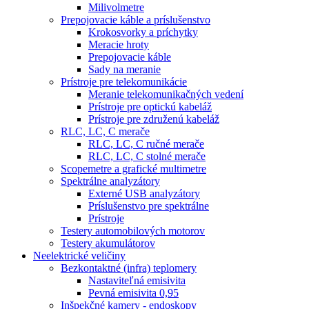
Milivolmetre
Prepojovacie káble a príslušenstvo
Krokosvorky a príchytky
Meracie hroty
Prepojovacie káble
Sady na meranie
Prístroje pre telekomunikácie
Meranie telekomunikačných vedení
Prístroje pre optickú kabeláž
Prístroje pre združenú kabeláž
RLC, LC, C merače
RLC, LC, C ručné merače
RLC, LC, C stolné merače
Scopemetre a grafické multimetre
Spektrálne analyzátory
Externé USB analyzátory
Príslušenstvo pre spektrálne
Prístroje
Testery automobilových motorov
Testery akumulátorov
Neelektrické veličiny
Bezkontaktné (infra) teplomery
Nastaviteľná emisivita
Pevná emisivita 0,95
Inšpekčné kamery - endoskopy