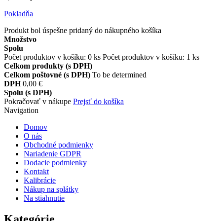
Pokladňa
Produkt bol úspešne pridaný do nákupného košíka
Množstvo
Spolu
Počet produktov v košíku:
0
ks
Počet produktov v košíku: 1 ks
Celkom produkty (s DPH)
Celkom poštovné (s DPH)
To be determined
DPH
0,00 €
Spolu (s DPH)
Pokračovať v nákupe
Prejsť do košíka
Navigation
Domov
O nás
Obchodné podmienky
Nariadenie GDPR
Dodacie podmienky
Kontakt
Kalibrácie
Nákup na splátky
Na stiahnutie
Kategórie