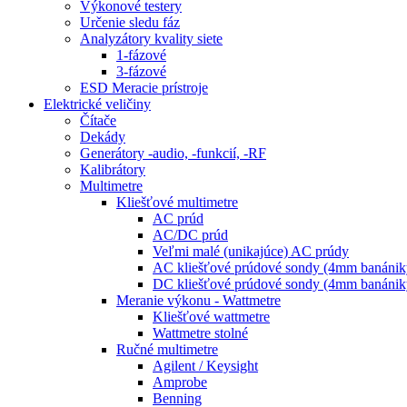
Výkonové testery
Určenie sledu fáz
Analyzátory kvality siete
1-fázové
3-fázové
ESD Meracie prístroje
Elektrické veličiny
Čítače
Dekády
Generátory -audio, -funkcií, -RF
Kalibrátory
Multimetre
Kliešťové multimetre
AC prúd
AC/DC prúd
Veľmi malé (unikajúce) AC prúdy
AC kliešťové prúdové sondy (4mm banánik
DC kliešťové prúdové sondy (4mm banánik
Meranie výkonu - Wattmetre
Kliešťové wattmetre
Wattmetre stolné
Ručné multimetre
Agilent / Keysight
Amprobe
Benning