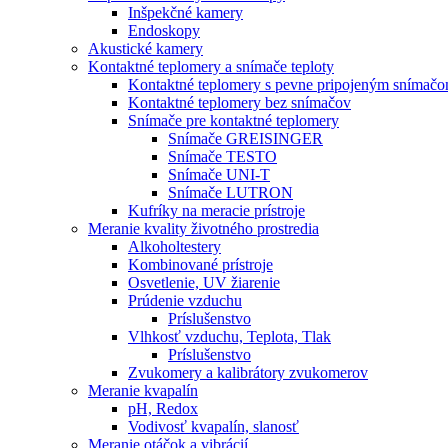
Inšpekčné kamery
Endoskopy
Akustické kamery
Kontaktné teplomery a snímače teploty
Kontaktné teplomery s pevne pripojeným snímač
Kontaktné teplomery bez snímačov
Snímače pre kontaktné teplomery
Snímače GREISINGER
Snímače TESTO
Snímače UNI-T
Snímače LUTRON
Kufríky na meracie prístroje
Meranie kvality životného prostredia
Alkoholtestery
Kombinované prístroje
Osvetlenie, UV žiarenie
Prúdenie vzduchu
Príslušenstvo
Vlhkosť vzduchu, Teplota, Tlak
Príslušenstvo
Zvukomery a kalibrátory zvukomerov
Meranie kvapalín
pH, Redox
Vodivosť kvapalín, slanosť
Meranie otáčok a vibrácií