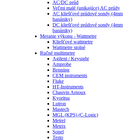
AC/DC prúd
Veľmi malé (unikajúce) AC prúdy
AC kliešťové prúdové sondy (4mm
banániky)
DC kliešťové prúdové sondy (4mm
banániky)
Meranie výkonu - Wattmetre
Kliešťové wattmetre
Wattmetre stolné
Ručné multimetre
Agilent / Keysight
Amprobe
Benning
CEM instruments
Fluke
HT-Instruments
Chauvin Arnoux
Kyoritsu
Lutron
Mastech
MGL (KPS) (C-Logic)
Metrel
Metrix
Sonel
Testo