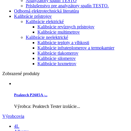
Analyzátory spalín TESTO
Príslušenstvo pre analyzátory spalín TESTO.
Odborná elektrotechnická literatúra
Kalibrácie prístrojov
Kalibrácie elektrické
Kalibrácie revíznych prístrojov
Kalibrácie multimetrov
Kalibrácie neelektrické
Kalibrácie teploty a vlhkosti
Kalibrácie infrateplomerov a termokamier
Kalibrácie tlakomerov
Kalibrácie silomerov
Kalibrácie luxmetrov
Zobrazené produkty
Peaktech P2685A -...
Výrobca: Peaktech Tester izolácie...
Výrobcovia
4L