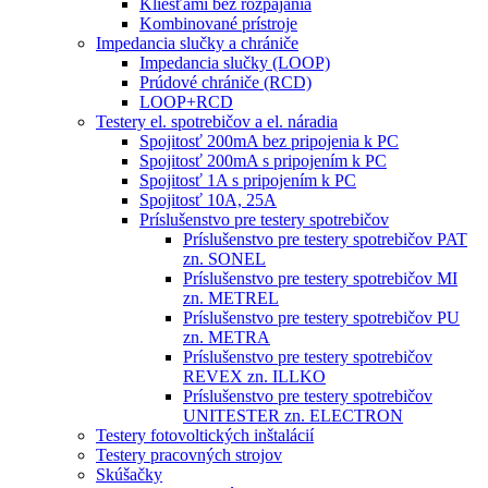
Kliešťami bez rozpájania
Kombinované prístroje
Impedancia slučky a chrániče
Impedancia slučky (LOOP)
Prúdové chrániče (RCD)
LOOP+RCD
Testery el. spotrebičov a el. náradia
Spojitosť 200mA bez pripojenia k PC
Spojitosť 200mA s pripojením k PC
Spojitosť 1A s pripojením k PC
Spojitosť 10A, 25A
Príslušenstvo pre testery spotrebičov
Príslušenstvo pre testery spotrebičov PAT
zn. SONEL
Príslušenstvo pre testery spotrebičov MI
zn. METREL
Príslušenstvo pre testery spotrebičov PU
zn. METRA
Príslušenstvo pre testery spotrebičov
REVEX zn. ILLKO
Príslušenstvo pre testery spotrebičov
UNITESTER zn. ELECTRON
Testery fotovoltických inštalácií
Testery pracovných strojov
Skúšačky