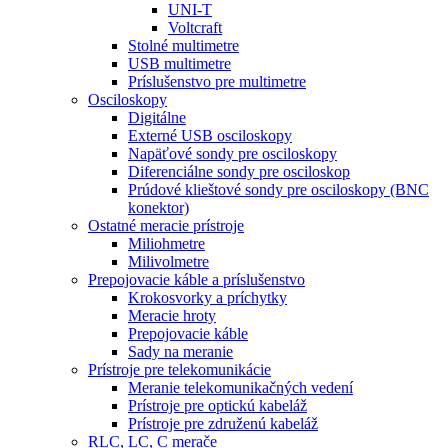
UNI-T
Voltcraft
Stolné multimetre
USB multimetre
Príslušenstvo pre multimetre
Osciloskopy
Digitálne
Externé USB osciloskopy
Napäťové sondy pre osciloskopy
Diferenciálne sondy pre osciloskop
Prúdové klieštové sondy pre osciloskopy (BNC
konektor)
Ostatné meracie prístroje
Miliohmetre
Milivolmetre
Prepojovacie káble a príslušenstvo
Krokosvorky a príchytky
Meracie hroty
Prepojovacie káble
Sady na meranie
Prístroje pre telekomunikácie
Meranie telekomunikačných vedení
Prístroje pre optickú kabeláž
Prístroje pre združenú kabeláž
RLC, LC, C merače