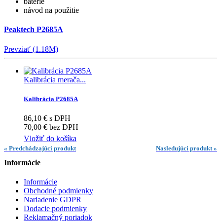
batérie
návod na použitie
Peaktech P2685A
Prevziať (1.18M)
Kalibrácia merača...
Kalibrácia P2685A
86,10 € s DPH
70,00 € bez DPH
Vložiť do košíka
« Predchádzajúci produkt
Nasledujúci produkt »
Informácie
Informácie
Obchodné podmienky
Nariadenie GDPR
Dodacie podmienky
Reklamačný poriadok