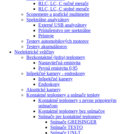
RLC, LC, C ručné merače
RLC, LC, C stolné merače
Scopemetre a grafické multimetre
Spektrálne analyzátory
Externé USB analyzátory
Príslušenstvo pre spektrálne
Prístroje
Testery automobilových motorov
Testery akumulátorov
Neelektrické veličiny
Bezkontaktné (infra) teplomery
Nastaviteľná emisivita
Pevná emisivita 0,95
Inšpekčné kamery - endoskopy
Inšpekčné kamery
Endoskopy
Akustické kamery
Kontaktné teplomery a snímače teploty
Kontaktné teplomery s pevne pripojeným
snímačom
Kontaktné teplomery bez snímačov
Snímače pre kontaktné teplomery
Snímače GREISINGER
Snímače TESTO
Snímače UNI-T