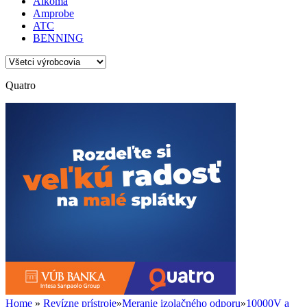
Alkoma
Amprobe
ATC
BENNING
Quatro
Home
»
Revízne prístroje
»
Meranie izolačného odporu
»
10000V a