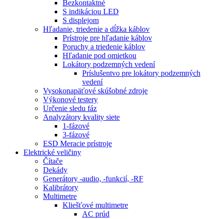
Bezkontaktné
S indikáciou LED
S displejom
Hľadanie, triedenie a dĺžka káblov
Prístroje pre hľadanie káblov
Poruchy a triedenie káblov
Hľadanie pod omietkou
Lokátory podzemných vedení
Príslušentvo pre lokátory podzemných
vedení
Vysokonapäťové skúšobné zdroje
Výkonové testery
Určenie sledu fáz
Analyzátory kvality siete
1-fázové
3-fázové
ESD Meracie prístroje
Elektrické veličiny
Čítače
Dekády
Generátory -audio, -funkcií, -RF
Kalibrátory
Multimetre
Kliešťové multimetre
AC prúd