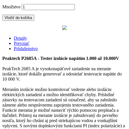
Množstvo
Vložiť do košíka
Detaily
Prevziať
Príslušenstvo
Peaktech P2685A - Tester izolácie napätím 1.000 až 10.000V
PeakTech 2685 A je vysokonapäťové zariadenie na meranie
izolácie, ktoré dokáže generovať a odosielať testovacie napätie do
10 000 V.
Meraním izolácie možno kontrolovať vedenie alebo izoláciu
elektrických zariadení a možno identifikovať chyby. Príslušné
zásuvky na testovacom zariadení sú označené, aby sa zabránilo
zámene alebo nesprávnemu zapojeniu testovaného zariadenia.
Funkcie merania je možné nastaviť rýchlo pomocou prepínača a
tlačidiel. Prístroj na meranie izolácie je zabudovaný do pevného
nosiča, ktorý ho chráni aj pred striekajúcou vodou a vonkajšími
vplyvmi. S novými doplnkovými funkciami PI (index polarizácie) a