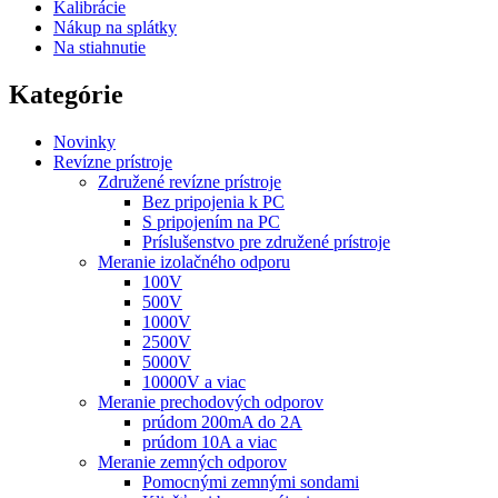
Kalibrácie
Nákup na splátky
Na stiahnutie
Kategórie
Novinky
Revízne prístroje
Združené revízne prístroje
Bez pripojenia k PC
S pripojením na PC
Príslušenstvo pre združené prístroje
Meranie izolačného odporu
100V
500V
1000V
2500V
5000V
10000V a viac
Meranie prechodových odporov
prúdom 200mA do 2A
prúdom 10A a viac
Meranie zemných odporov
Pomocnými zemnými sondami