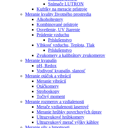
Snímače LUTRON
Kufríky na meracie prístroje
Meranie kvality životného prostredia
Alkoholtestery
Kombinované prístroje
Osvetlenie, UV žiarenie
Prúdenie vzduchu
Príslušenstvo
Vlhkosť vzduchu, Teplota, Tlak
Príslušenstvo
Zvukomery a kalibrátory zvukomerov
Meranie kvapalín
pH, Redox
Vodivosť kvapalín, slanosť
Meranie otáčok a vibrácií
Meranie vibrácií
Otáčkomery
Stroboskopy
Točivý moment
Meranie rozmerov a vzdialenosti
Merače vzdialenosti laserové
Meranie hrúbky povrchových úprav
Ultrazvukové hrúbkomery
Ultrazvukový merač výšky káblov
Meranie sily a hmotnosti