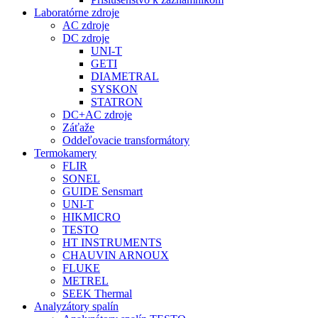
Laboratórne zdroje
AC zdroje
DC zdroje
UNI-T
GETI
DIAMETRAL
SYSKON
STATRON
DC+AC zdroje
Záťaže
Oddeľovacie transformátory
Termokamery
FLIR
SONEL
GUIDE Sensmart
UNI-T
HIKMICRO
TESTO
HT INSTRUMENTS
CHAUVIN ARNOUX
FLUKE
METREL
SEEK Thermal
Analyzátory spalín