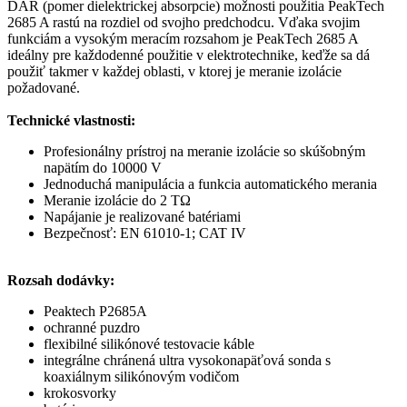
DAR (pomer dielektrickej absorpcie) možnosti použitia PeakTech
2685 A rastú na rozdiel od svojho predchodcu. Vďaka svojim
funkciám a vysokým meracím rozsahom je PeakTech 2685 A
ideálny pre každodenné použitie v elektrotechnike, keďže sa dá
použiť takmer v každej oblasti, v ktorej je meranie izolácie
požadované.
Technické vlastnosti:
Profesionálny prístroj na meranie izolácie so skúšobným
napätím do 10000 V
Jednoduchá manipulácia a funkcia automatického merania
Meranie izolácie do 2 TΩ
Napájanie je realizované batériami
Bezpečnosť: EN 61010-1; CAT IV
Rozsah dodávky:
Peaktech P2685A
ochranné puzdro
flexibilné silikónové testovacie káble
integrálne chránená ultra vysokonapäťová sonda s
koaxiálnym silikónovým vodičom
krokosvorky