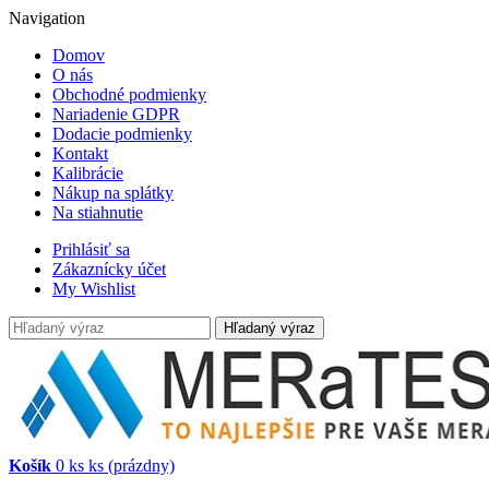
Navigation
Domov
O nás
Obchodné podmienky
Nariadenie GDPR
Dodacie podmienky
Kontakt
Kalibrácie
Nákup na splátky
Na stiahnutie
Prihlásiť sa
Zákaznícky účet
My Wishlist
Hľadaný výraz
Košík
0
ks
ks
(prázdny)