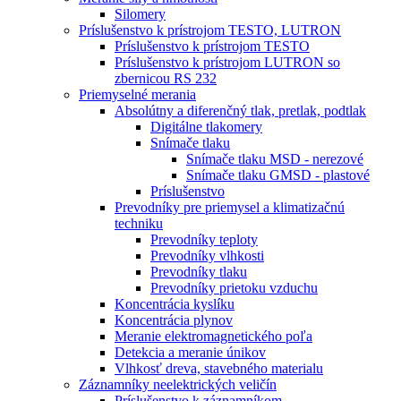
Silomery
Príslušenstvo k prístrojom TESTO, LUTRON
Príslušenstvo k prístrojom TESTO
Príslušenstvo k prístrojom LUTRON so
zbernicou RS 232
Priemyselné merania
Absolútny a diferenčný tlak, pretlak, podtlak
Digitálne tlakomery
Snímače tlaku
Snímače tlaku MSD - nerezové
Snímače tlaku GMSD - plastové
Príslušenstvo
Prevodníky pre priemysel a klimatizačnú
techniku
Prevodníky teploty
Prevodníky vlhkosti
Prevodníky tlaku
Prevodníky prietoku vzduchu
Koncentrácia kyslíku
Koncentrácia plynov
Meranie elektromagnetického poľa
Detekcia a meranie únikov
Vlhkosť dreva, stavebného materialu
Záznamníky neelektrických veličín
Príslušenstvo k záznamníkom