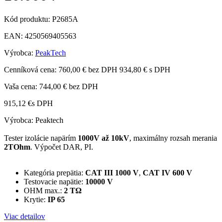
Kód produktu:
P2685A
EAN:
4250569405563
Výrobca:
PeakTech
Cenníková cena:
760,00 € bez DPH
934,80 € s DPH
Vaša cena:
744,00 €
bez DPH
915,12 €
s DPH
Výrobca: Peaktech
Tester izolácie napärím
1000V až 10kV
, maximálny rozsah merania
2TOhm
. Výpočet DAR, PI.
Kategória prepätia:
CAT III 1000 V
,
CAT IV 600 V
Testovacie napätie:
10000 V
OHM max.:
2 TΩ
Krytie:
IP 65
Viac detailov