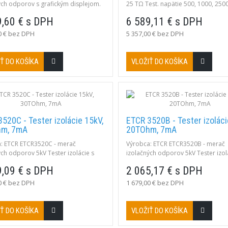
ých odporov s grafickým displejom.
25 TΩ Test. napätie 500, 1000, 250
 izolačných odporov do 30 TΩ .
10 kV, Nastaviteľné 40 - 10 000 V Vý
9,60 € s DPH
6 589,11 € s DPH
é napätie do 15 000 V . Detekcia
DAR, DD Prepočet na ref. teplotu, 
ho napätia. Režimy merania rampa a
test, pozvoľný nárast Alarmy, vyhla
0 € bez DPH
5 357,00 € bez DPH
eranie s obmedzením a bez
komunikácia, pamäť Meranie napät
nia (prepaľovací test). Zobrazenie
kapacity, unikajúce prúdy
 R(t) + u(t), i(t), i(u). Softvér
Ť DO KOŠÍKA
VLOŽIŤ DO KOŠÍKA
w.
520C - Tester izolácie 15kV,
ETCR 3520B - Tester izoláci
m, 7mA
20TOhm, 7mA
: ETCR ETCR3520C - merač
Výrobca: ETCR ETCR3520B - merač
ých odporov 5kV Tester izolácie s
izolačných odporov 5kV Tester izol
cím napätím do 15kV a rozsahom
testovacím napätím do 10kV a ro
9,09 € s DPH
2 065,17 € s DPH
 do 30TOhm. Vysoký skratový prúd
merania do 20TOhm. Vysoký skrat
počet parametrov PI a DAR,
7mA. Výpočet parametrov PI a DAR
0 € bez DPH
1 679,00 € bez DPH
 kapacity, rampový test, nastaviteľný
meranie kapacity, rampový test, nas
nabíjateľná Lítiová batéria, USB
filter, nabíjateľná Lítiová batéria, U
ie, farebný dotykový displej.
rozhranie, farebný dotykový displej
Ť DO KOŠÍKA
VLOŽIŤ DO KOŠÍKA
ne výstupné napätie 15 kV
Maximálne výstupné napätie 10 kV
ny...
Maximálny...