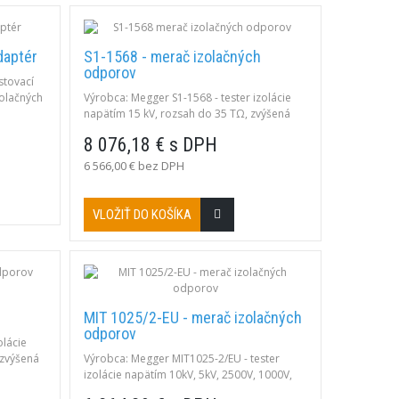
daptér
S1-1568 - merač izolačných
odporov
stovací
olačných
Výrobca: Megger S1-1568 - tester izolácie
napätím 15 kV, rozsah do 35 TΩ, zvýšená
uprácu s
šumová odolnosť do 8mA, skratový prúd
8 076,18 € s DPH
MIC-10k1
6mA, PI, DAR, DD, USB, Bluetooth, kapacita,
napätie.
6 566,00 € bez DPH
VLOŽIŤ DO KOŠÍKA
MIT 1025/2-EU - merač izolačných
odporov
olácie
 zvýšená
Výrobca: Megger MIT1025-2/EU - tester
rúd 6mA,
izolácie napätím 10kV, 5kV, 2500V, 1000V,
ta,
500V, 250V, 100V (60 krokov), rozsah do