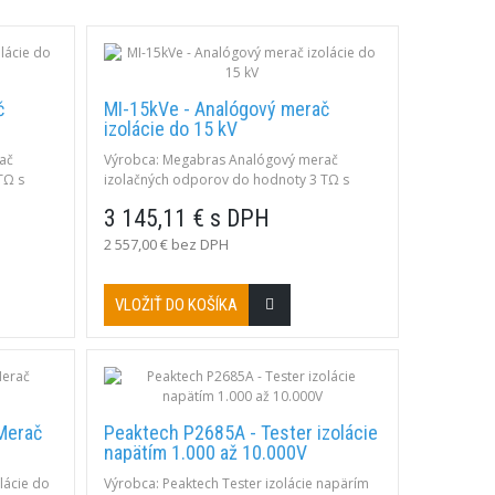
č
MI-15kVe - Analógový merač
izolácie do 15 kV
ač
Výrobca: Megabras Analógový merač
TΩ s
izolačných odporov do hodnoty 3 TΩ s
testovacím napätím do 15 kV.
3 145,11 € s DPH
2 557,00 € bez DPH
VLOŽIŤ DO KOŠÍKA
Merač
Peaktech P2685A - Tester izolácie
napätím 1.000 až 10.000V
lácie do
Výrobca: Peaktech Tester izolácie napärím