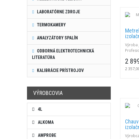
LABORATÓRNE ZDROJE
TERMOKAMERY
Metre
izola
ANALYZÁTORY SPALÍN
Výroba 
Profesi
ODBORNÁ ELEKTROTECHNICKÁ
diagnos
LITERATÚRA
2 89
izolačn
napätím
2 357,0
KALIBRÁCIE PRÍSTROJOV
krytím I
siete.
VÝROBCOVIA
4L
Chauv
ALKOMA
izola
AMPROBE
Výrobca