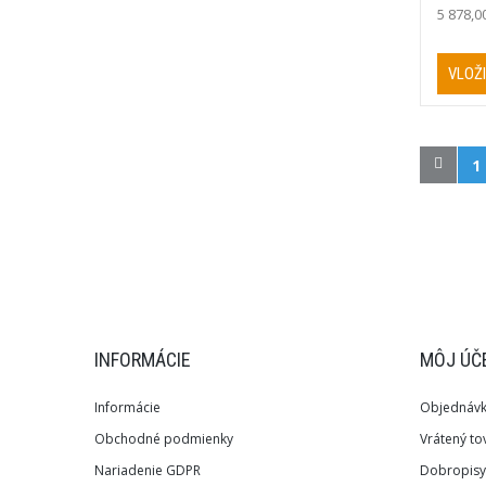
5 878,0
VLOŽI
1
INFORMÁCIE
MÔJ ÚČ
Informácie
Objednáv
Obchodné podmienky
Vrátený to
Nariadenie GDPR
Dobropisy