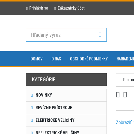
Prihlásiť sa
Zákaznícky účet
DOMOV
O NÁS
OBCHODNÉ PODMIENKY
NARIADENI
KATEGÓRIE
R
NOVINKY
REVÍZNE PRÍSTROJE
ELEKTRICKÉ VELIČINY
Zobraziť 
NEELEKTRICKÉ VELIČINY