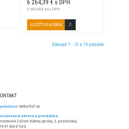
6 264,39 € s DPH
20TOhm, PI, DAR, DD, USB, kapacita,
napätie.
5 093,00 € bez DPH
VLOŽIŤ DO KOŠÍKA
Zobraziť 1 - 15 z 19 položiek
KONTAKT
poločnosť:
MERaTEST.sk
oručovacia adresa a prevádzka:
ružstevná 2 (Dom štátnej správy, 2. poschodie),
16 01 Stará Turá