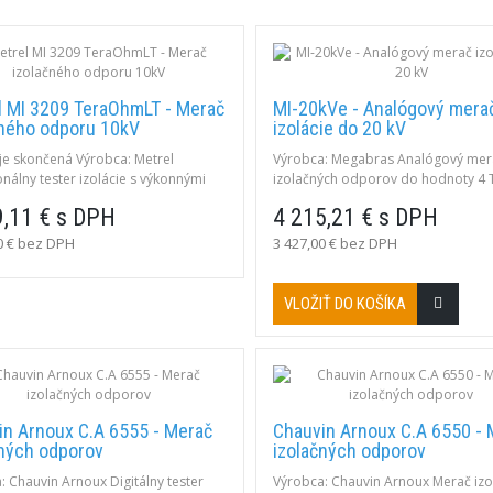
l MI 3209 TeraOhmLT - Merač
MI-20kVe - Analógový mera
čného odporu 10kV
izolácie do 20 kV
je skončená Výrobca: Metrel
Výrobca: Megabras Analógový mer
onálny tester izolácie s výkonnými
izolačných odporov do hodnoty 4 
tickými nástrojmi. Prenosný tester
testovacím napätím do 20 kV.
9,11 € s DPH
4 215,21 € s DPH
ého odporu s DC testovacím
 do 10 kV. Vyznačuje sa výborným
0 € bez DPH
3 427,00 € bez DPH
P65, napájaný je z batérií alebo zo
VLOŽIŤ DO KOŠÍKA
in Arnoux C.A 6555 - Merač
Chauvin Arnoux C.A 6550 - 
čných odporov
izolačných odporov
: Chauvin Arnoux Digitálny tester
Výrobca: Chauvin Arnoux Merač izo