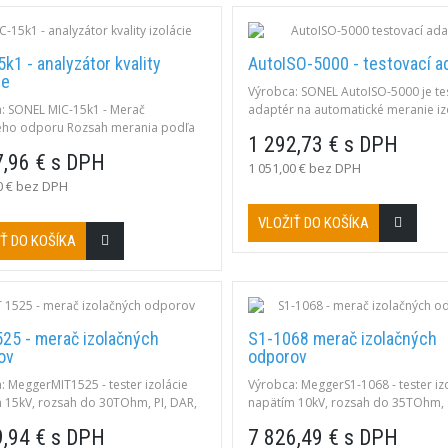
k1 - analyzátor kvality
AutoISO-5000 - testovací a
ie
Výrobca: SONEL AutoISO-5000 je te
: SONEL MIC-15k1 - Merač
adaptér na automatické meranie iz
ého odporu Rozsah merania podľa
odporov na 3, 4 a 5 vodičových
1 292,73 € s DPH
57-2 UN = 15 000 V: 50 kΩ…40,0 TΩ
kábloch.Adaptér je určený na spol
7,96 € s DPH
m na meracie napätie 15 kV (v
prístrojmi Sonel MIC-5050 a Sonel 
1 051,00 € bez DPH
so smernicami noriem ANSI/NETA
0 € bez DPH
9 TABLE 100.1) je možné merač
pre objekty s menovitým napätím
VLOŽIŤ DO KOŠÍKA
5 kV.
Ť DO KOŠÍKA
525 - merač izolačných
S1-1068 merač izolačných
ov
odporov
: MeggerMIT1525 - tester izolácie
Výrobca: MeggerS1-1068 - tester iz
 15kV, rozsah do 30TOhm, PI, DAR,
napätím 10kV, rozsah do 35TOhm,
, kapacita, napätie
šumová odolnosť do 8mA, skrat.p
9,94 € s DPH
7 826,49 € s DPH
PI, DAR, DD, USB, Bluetooth, kapaci