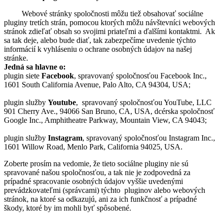
Webové stránky spoločnosti môžu tiež obsahovať sociálne
pluginy tretích strán, pomocou ktorých môžu návštevníci webových
stránok zdieľať obsah so svojimi priateľmi a ďalšími kontaktmi. Ak
sa tak deje, alebo bude diať, tak zabezpečíme uvedenie týchto
informácií k vyhláseniu o ochrane osobných údajov na našej
stránke.
Jedná sa hlavne o:
plugin siete
Facebook
, spravovaný spoločnosťou Facebook Inc.,
1601 South California Avenue, Palo Alto, CA 94304, USA;
plugin služby
Youtube
, spravovaný spoločnosťou YouTube, LLC
901 Cherry Ave., 94066 San Bruno, CA, USA, dcérska spoločnosť
Google Inc., Amphitheatre Parkway, Mountain View, CA 94043;
plugin služby
Instagram
, spravovaný spoločnosťou Instagram Inc.,
1601 Willow Road, Menlo Park, California 94025, USA.
Zoberte prosím na vedomie, že tieto sociálne pluginy nie sú
spravované našou spoločnosťou, a tak nie je zodpovedná za
prípadné spracovanie osobných údajov vyššie uvedenými
prevádzkovateľmi (správcami) týchto pluginov alebo webových
stránok, na ktoré sa odkazujú, ani za ich funkčnosť a prípadné
škody, ktoré by im mohli byť spôsobené.