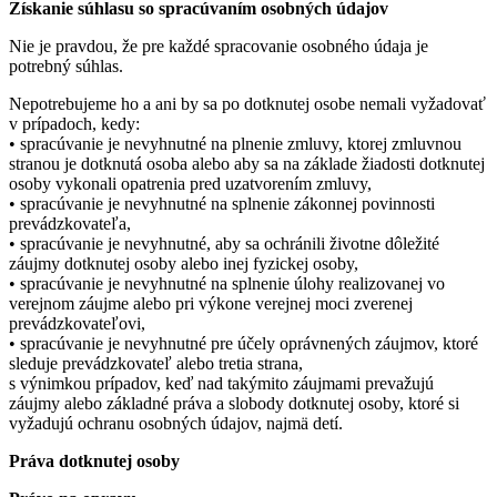
Získanie súhlasu so spracúvaním osobných údajov
Nie je pravdou, že pre každé spracovanie osobného údaja je
potrebný súhlas.
Nepotrebujeme ho a ani by sa po dotknutej osobe nemali vyžadovať
v prípadoch, kedy:
• spracúvanie je nevyhnutné na plnenie zmluvy, ktorej zmluvnou
stranou je dotknutá osoba alebo aby sa na základe žiadosti dotknutej
osoby vykonali opatrenia pred uzatvorením zmluvy,
• spracúvanie je nevyhnutné na splnenie zákonnej povinnosti
prevádzkovateľa,
• spracúvanie je nevyhnutné, aby sa ochránili životne dôležité
záujmy dotknutej osoby alebo inej fyzickej osoby,
• spracúvanie je nevyhnutné na splnenie úlohy realizovanej vo
verejnom záujme alebo pri výkone verejnej moci zverenej
prevádzkovateľovi,
• spracúvanie je nevyhnutné pre účely oprávnených záujmov, ktoré
sleduje prevádzkovateľ alebo tretia strana,
s výnimkou prípadov, keď nad takýmito záujmami prevažujú
záujmy alebo základné práva a slobody dotknutej osoby, ktoré si
vyžadujú ochranu osobných údajov, najmä detí.
Práva dotknutej osoby