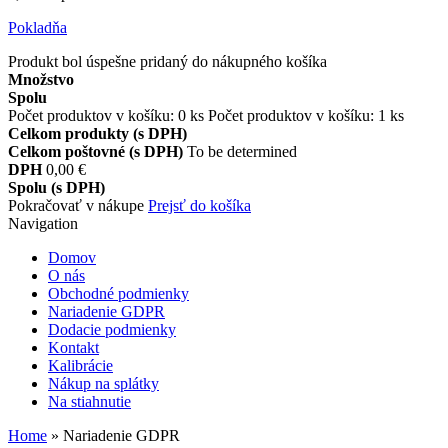
Pokladňa
Produkt bol úspešne pridaný do nákupného košíka
Množstvo
Spolu
Počet produktov v košíku:
0
ks
Počet produktov v košíku: 1 ks
Celkom produkty (s DPH)
Celkom poštovné (s DPH)
To be determined
DPH
0,00 €
Spolu (s DPH)
Pokračovať v nákupe
Prejsť do košíka
Navigation
Domov
O nás
Obchodné podmienky
Nariadenie GDPR
Dodacie podmienky
Kontakt
Kalibrácie
Nákup na splátky
Na stiahnutie
Home
»
Nariadenie GDPR