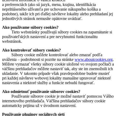
a preferenciách (ako sú jazyk, mena, krajina, identifikácia
neprihláseného užívateľa pre uchovanie nákupného košíka a
podobne), takže ich pri ďalšej návšteve lokality alebo prehliadaní jej
jednotlivých stránok nemusíte opätovne uvádzať.
Ako používame súbory cookies?
Tieto webstránky používajú súbory cookies na zapamätanie si
použivateľských nastavení a pre nevyhnutnú funkcionalitu
webstránok.
Ako kontrolovať súbory cookies?
Súbory cookie môžete kontrolovať alebo zmazať podľa
uváženia – podrobnosti si pozrite na stránke
www.
aboutcookies.org
.
Môžete vymazať všetky súbory cookie uložené vo svojom počítači a
väčšinu prehliadačov môžete nastaviť tak, aby ste im znemožnili ich
ukladanie. V takomto prípade však pravdepodobne budete musieť
pri každej návšteve webovej lokality manuálne upravovať niektoré
nastavenia a niektoré služby a funkcie nebudú fungovať.
Ako odmietnuť používanie súborov cookies?
Používanie súborov cookie je možné nastaviť pomocou Vášho
internetového prehliadača. Väčšina prehliadačov súbory cookie
automaticky prijíma už v úvodnom nastavení.
Používanie pluginov sociálnych sietí