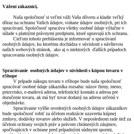
Vážení zákazníci,
Naša spoločnosť si veľmi váži Vašu dôveru a kladie veľký
dôraz na ochranu Vašich údajov, vrátane údajov osobných, pri ich
spracúvaní. Spoločnosť spracúva všetky osobné údaje výlučne v
súlade s platnými právnymi predpismi, ktoré upravujú ich ochranu.
Cieľom tohoto prehlásenia je informovať o spracúvaní
osobných údajov, ku ktorému dochádza v súvislosti s návštevou
našich webových stránok, ako aj o niektorých ďalších prípadoch
spracovania osobných údajov.
Spracúvanie osobných údajov v súvislosti s kúpou tovaru v
eShope
V prípade nákupu tovaru v eShope bude naša spoločnosť
spracúvať osobné údaje zákazníka rozsahu: názov firmy, meno,
priezvisko, e-mailová adresa, telefonický kontakt a adresa pre
doručenie tovaru, ak má byť tovar dodaný na adresu určenú v
objednávke.
Spracúvanie vyššie uvedených osobných údajov zákazníkov
bude spoločnosť robiť za účelom realizácie uzavretia kúpnej
zmluvy, dodávky tovarov alebo služieb. V neposlednom rade tiež za
účelom ochrany svojich práv a právom chránených záujmov,
spočívajúcich v ochrane pred prípadnými súdnymi spormi,