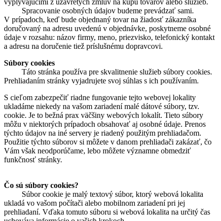
vyplývajúcimi z uzavretých zmlúv na kúpu tovarov alebo služieb.
Spracovanie osobných údajov budeme prevádzať sami.
V prípadoch, keď bude objednaný tovar na žiadosť zákazníka
doručovaný na adresu uvedenú v objednávke, poskytneme osobné
údaje v rozsahu: názov firmy, meno, priezvisko, telefonický kontakt
a adresu na doručenie tiež príslušnému dopravcovi.
Súbory cookies
Táto stránka používa pre skvalitnenie služieb súbory cookies.
Prehliadaním stránky vyjadrujete svoj súhlas s ich používaním.
S cieľom zabezpečiť riadne fungovanie tejto webovej lokality
ukladáme niekedy na vašom zariadení malé dátové súbory, tzv.
cookie. Je to bežná prax väčšiny webových lokalít. Tieto súbory
môžu v niektorých prípadoch obsahovať aj osobné údaje. Prenos
týchto údajov na iné servery je riadený použitým prehliadačom.
Použitie týchto súborov si môžete v danom prehliadači zakázať, čo
Vám však neodporúčame, lebo môžete významne obmedziť
funkčnosť stránky.
Čo sú súbory cookies?
Súbor cookie je malý textový súbor, ktorý webová lokalita
ukladá vo vašom počítači alebo mobilnom zariadení pri jej
prehliadaní. Vďaka tomuto súboru si webová lokalita na určitý čas
uchováva informácie o vašich krokoch