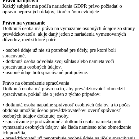
Právo na opravu
Každý subjekt má podľa nariadenia GDPR právo požiadať o
opravu nepresných údajov, ktoré o ňom evidujete.
Právo na vymazanie
Dotknutá osoba má právo na vymazanie osobných údajov zo strany
prevádzkovateľa, ak je daný jeden z nariadenia vymenovaných
dôvodov, medzi ktoré patrí:
• osobné údaje už nie sú potrebné pre účely, pre ktoré boli
spracúvané,
• dotknutá osoba odvolala svoj súhlas alebo namieta voči
spracúvaniu osobných údajov,
• osobné údaje boli spracúvané protiprávne.
Právo na obmedzenie spracúvania
Dotknutá osoba má právo na to, aby prevádzkovateľ obmedzil
spracúvanie, pokiaľ ide o jeden z týchto prípadov:
• dotknutá osoba napadne správnosť osobných údajov, a to počas
obdobia umožňujúceho prevádzkovateľovi overiť správnosť
osobných údajov dotknutej osoby,
• spracúvanie je protizákonné a dotknutá osoba namieta proti
vymazaniu osobných údajov, ale žiada namiesto toho obmedzenie
ich použitia,
• prevádzkovateľ už nepotrebuje osobné údaje na účely spracúvania