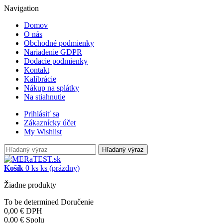
Navigation
Domov
O nás
Obchodné podmienky
Nariadenie GDPR
Dodacie podmienky
Kontakt
Kalibrácie
Nákup na splátky
Na stiahnutie
Prihlásiť sa
Zákaznícky účet
My Wishlist
Hľadaný výraz
Košík
0
ks
ks
(prázdny)
Žiadne produkty
To be determined
Doručenie
0,00 €
DPH
0,00 €
Spolu