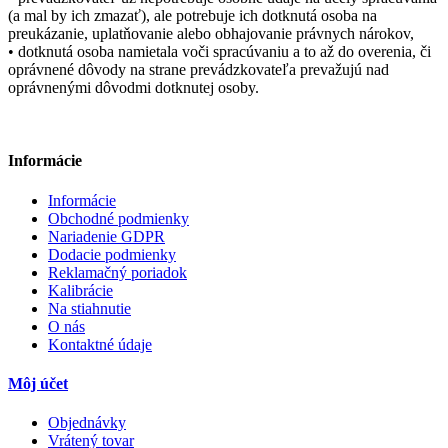
(a mal by ich zmazať), ale potrebuje ich dotknutá osoba na
preukázanie, uplatňovanie alebo obhajovanie právnych nárokov,
• dotknutá osoba namietala voči spracúvaniu a to až do overenia, či
oprávnené dôvody na strane prevádzkovateľa prevažujú nad
oprávnenými dôvodmi dotknutej osoby.
Informácie
Informácie
Obchodné podmienky
Nariadenie GDPR
Dodacie podmienky
Reklamačný poriadok
Kalibrácie
Na stiahnutie
O nás
Kontaktné údaje
Môj účet
Objednávky
Vrátený tovar