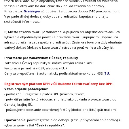
tovaru na sklade. Ak je objednaný tovar na sklade, v závislosti od zvoleného
spôsobu platby Vám ho doručíme do 2 dní od zaslania objednávky.
Prístroje zn.
Greisinger
sú dodávané s dodacou dobou
7-10
pracovných dní.
V prípade dlhšej dodacej doby bude predávajúci kupujúceho o tejto
skutočnosti informovať.
B) Miesto zaslania tovaru je stanovené kupujúcim pri objednávaní tovaru. Za
vybavenie objednávky sa považuje prevzatie tovaru kupujúcim. Dopravu na
adresu doručenia zabezpečuje predávajúci. Zásielka s tovarom vždy obsahuje
daňový doklad (doklad o kúpe tovaru) návod na používanie a záručný list.
Informácie pre zákazníkov z Českej republiky
Zákazníci z Českej republiky sú našimi častými zákazníkmi.
Fakturácia je možná v CZK, alebo aj v EUR.
Ceny sú prepočítavané automaticky podľa aktuálneho kurzu NBS,
TU
.
Registrovaným plátcom DPH v ČR budeme faktúrovať ceny bez DPH.
V tom prípade požadujeme:
- poslať kópiu registrácie plátcu DPH (mailom, faxom)
- potvrdiť prijatie faktúry (dodacieho listu) ako dokladu o vývoze tovaru do
členskej krajiny EÚ.
- požadujeme odoslanie potvrdenej faktúry (dodacieho listu) späť mailom.
Upozornenie:
počas registrácie do e-shopu (resp. pri vytváraní objednávky) si
vyberte správny štát
"Česká republika"
.