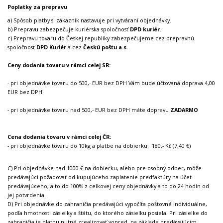
Poplatky za prepravu
a) Spôsob platby si zákazník nastavuje pri vytváraní objednávky.
b) Prepravu zabezpečuje kuriérska spoločnosť
DPD kuriér
.
c) Prepravu tovaru do Českej republiky zabezpečujeme cez prepravnú
spoločnosť
DPD Kuriér
a cez
Českú poštu a.s.
Ceny dodania tovaru v rámci celej SR:
- pri objednávke tovaru do 500,- EUR bez DPH Vám bude účtovaná doprava 4,00
EUR bez DPH
- pri objednávke tovaru nad 500,- EUR bez DPH máte dopravu
ZADARMO
Cena dodania tovaru v rámci celej ČR:
- pri objednávke tovaru do 10kg a platbe na dobierku: 180,- Kč (7,40 €)
C) Pri objednávke nad 1000 € na dobierku, alebo pre osobný odber, môže
predávajúci požadovať od kupujúceho zaplatenie predfaktúry na účet
predávajúceho, a to do 100% z celkovej ceny objednávky a to do 24 hodín od
jej potvrdenia.
D) Pri objednávke do zahraničia predávajúci vypočíta poštovné individuálne,
podľa hmotnosti zásielky a štátu, do ktorého zásielku posiela. Pri zásielke do
zahraničia je platbu nutné zrealizovať vopred, na základe predávajúcim