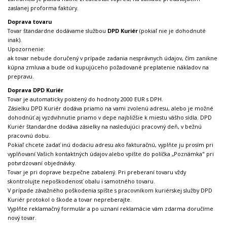
zaslanej proforma faktúry.
Doprava tovaru
Tovar štandardne dodávame službou
DPD Kuriér
(pokiaľ nie je dohodnuté
inak).
Upozornenie:
ak tovar nebude doručený v prípade zadania nesprávnych údajov, čím zanikne
kúpna zmluva a bude od kupujúceho požadované preplatenie nákladov na
prepravu.
Doprava DPD Kuriér
Tovar je automaticky poistený do hodnoty 2000 EUR s DPH.
Zásielku DPD Kuriér dodáva priamo na vami zvolenú adresu, alebo je možné
dohodnúť aj vyzdvihnutie priamo v depe najbližšie k miestu vášho sídla. DPD
Kuriér štandardne dodáva zásielky na nasledujúci pracovný deň, v bežnú
pracovnú dobu.
Pokiaľ chcete zadať inú dodaciu adresu ako fakturačnú, vyplňte ju prosím pri
vyplňovaní Vašich kontaktných údajov alebo vpíšte do políčka „Poznámka" pri
potvrdzovaní objednávky.
Tovar je pri doprave bezpečne zabalený. Pri preberaní tovaru vždy
skontrolujte nepoškodenosť obalu i samotného tovaru.
V prípade závažného poškodenia spíšte s pracovníkom kuriérskej služby DPD
Kuriér protokol o škode a tovar nepreberajte.
Vyplňte reklamačný formulár a po uznaní reklamácie vám zdarma doručíme
nový tovar.