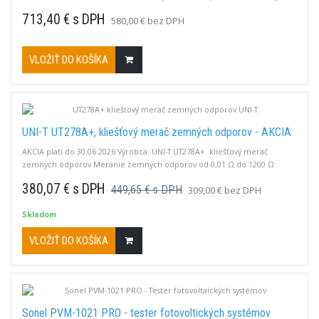
Umožňuje vykonávať funkčné testy bez potreby ďalšieho vybavenia, ako
713,40 € s DPH
580,00 € bez DPH
je napr. multimeter. Na kompletné testovanie bezpečnosti ho možno
pripojiť k štandardnému inštalačnému testeru. ● Napätie siete medzi
L1/N, L2/N,...
VLOŽIŤ DO KOŠÍKA
UNI-T UT278A+, kliešťový merač zemných odporov - AKCIA
AKCIA platí do 30.06.2026 Výrobca: UNI-T UT278A+ kliešťový merač
zemných odporov Meranie zemných odporov od 0,01 Ω do 1200 Ω.
Unikajúce prúdy 0,01mA až 20,0A. Oválne meracie kliešte: 32 x 55 mm. ●
380,07 € s DPH
449,65 € s DPH
309,00 € bez DPH
Automatický rozsah ● Podržanie údajov ● Vyvolanie údajov ●
Podsvietenie LCD ● Alarm limitu odporu ● Indikácia slabej batérie ●
Skladom
Automatická kalibrácia pri...
VLOŽIŤ DO KOŠÍKA
Sonel PVM-1021 PRO - tester fotovoltických systémov