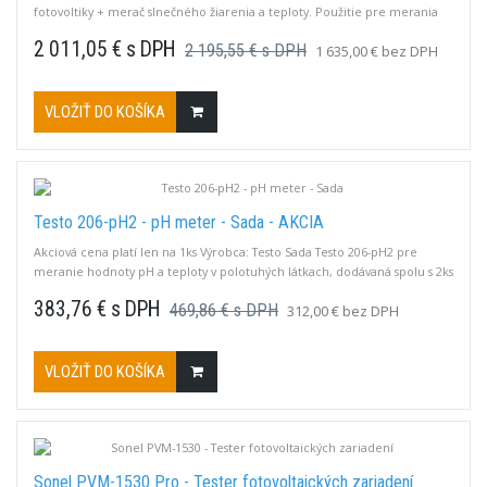
fotovoltiky + merač slnečného žiarenia a teploty. Použitie pre merania
kategórie 1 podľa IEC 62446-1.Meranie napätia FV panela alebo viacerých
2 011,05 € s DPH
2 195,55 € s DPH
1 635,00 € bez DPH
panelov až do 1000V DC. RMS napätie AC siete do 600 V s meraním
frekvencie. Skratový prúd FV panela alebo reťazca panelov do 20 A
DC.Izolačný odpor...
VLOŽIŤ DO KOŠÍKA
Testo 206-pH2 - pH meter - Sada - AKCIA
Akciová cena platí len na 1ks Výrobca: Testo Sada Testo 206-pH2 pre
meranie hodnoty pH a teploty v polotuhých látkach, dodávaná spolu s 2ks
kalibračnými roztokmi a hliníkovým prepravným kufríkom.
383,76 € s DPH
469,86 € s DPH
312,00 € bez DPH
VLOŽIŤ DO KOŠÍKA
Sonel PVM-1530 Pro - Tester fotovoltaických zariadení