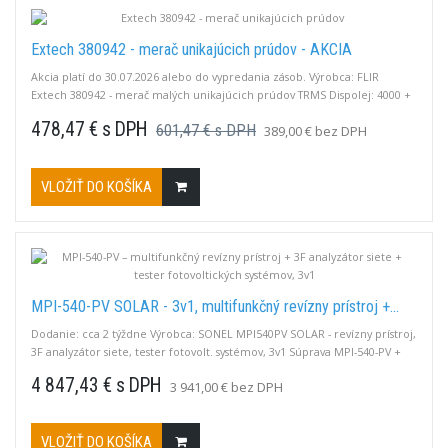
Extech 380942 - merač unikajúcich prúdov - AKCIA
Akcia platí do 30.07.2026 alebo do vypredania zásob. Výrobca: FLIR
Extech 380942 - merač malých unikajúcich prúdov TRMS Dispolej: 4000 +
40 segmentový bargraf Rozsahy: do 30A AC/DC, rozlíšenie 0,1 mA AC/
478,47 € s DPH
601,47 € s DPH
389,00 € bez DPH
1mA DC, do 400V AC/DC, rozlíšenie 0,1V AC/DC.Vodič. max. Ø23mm
VLOŽIŤ DO KOŠÍKA
MPI-540-PV SOLAR - 3v1, multifunkčný revízny prístroj +...
Dodanie: cca 2 týždne Výrobca: SONEL MPI540PV SOLAR - revízny prístroj,
3F analyzátor siete, tester fotovolt. systémov, 3v1 Súprava MPI-540-PV +
IRM-1 MPI Test fotovolt. inštalácií EN-62446 (Uoc 1000 V / Isc 20A), Zloop
4 847,43 € s DPH
3 941,00 € bez DPH
(aj bez vybav. RCD) aj v IT, Riso do 10 GΩ/1000V, RCD: AC, A, B, B+, F aj v IT,
R zem. + rezistivita, Rpe 200mA / 8mA, Výpočet...
VLOŽIŤ DO KOŠÍKA