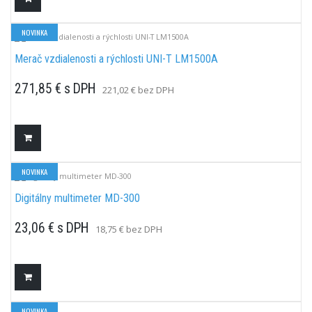
NOVINKA
Merač vzdialenosti a rýchlosti UNI-T LM1500A
271,85 € s DPH
221,02 € bez DPH
Odoslanie do 3-4 pracovných dní
NOVINKA
Digitálny multimeter MD-300
23,06 € s DPH
18,75 € bez DPH
Odoslanie do 3-4 pracovných dní
NOVINKA