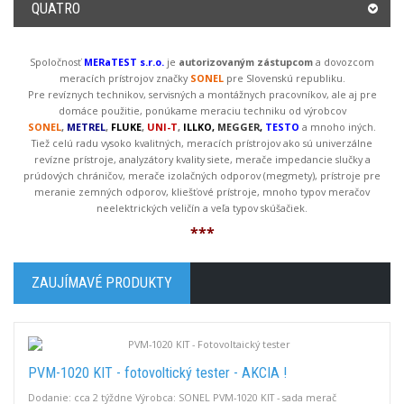
QUATRO
Spoločnosť
MERaTEST s.r.o.
je
autorizovaným zástupcom
a dovozcom
meracích prístrojov značky
SONEL
pre Slovenskú republiku.
Pre revíznych technikov, servisných a montážnych pracovníkov, ale aj pre
domáce použitie, ponúkame meraciu techniku od výrobcov
SONEL
,
METREL
,
FLUKE
,
UNI-T
,
ILLKO,
MEGGER
,
TESTO
a mnoho iných.
Tiež celú radu vysoko kvalitných, meracích prístrojov ako sú univerzálne
revízne prístroje, analyzátory kvality siete, merače impedancie slučky a
prúdových chráničov, merače izolačných odporov (megmety), prístroje pre
meranie zemných odporov, kliešťové prístroje, mnoho typov meračov
neelektrických veličín a veľa typov skúšačiek.
***
ZAUJÍMAVÉ PRODUKTY
PVM-1020 KIT - fotovoltický tester - AKCIA !
Dodanie: cca 2 týždne Výrobca: SONEL PVM-1020 KIT - sada merač