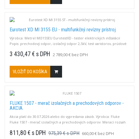
Eurotest XD MI 3155 EU - multifunkčný revízny prístroj
Výrobca: Metrel MI3155EU EurotestXD - tester elektrických inštalácií
Popis: prechodový odpor, izolačný odpor 2,5kV, test varistorov, prúdové
chrániče, impedancia slučky, sled fáz, zemný odpor, výkon, harmonické,
3 430,47 € s DPH
2 789,00 € bez DPH
U, F, I TRMS, PI, DAR, Lux, TN-TT-IT, USB, akumulátor, automat.Kliešte
A1018, kliešte A1019, Li-Ion akupack 8800 mAh, PC Software Metrel ES...
VLOŽIŤ DO KOŠÍKA
FLUKE 1507 - merač izolačných a prechodových odporov -
AKCIA
Akcia platí do 30.07.2026 alebo do vypredania zásob. Výrobca: Fluke
Fluke 1507 - merač izolačných a prechodových odporov Merací rozsah
Riso: od 0,01 MΩ do 10 Gohm Testovacie napätie DC: 1000 V, 500 V, 250V,
811,80 € s DPH
975,39 € s DPH
660,00 € bez DPH
100V, 50VPrechod. odpor: 0,01 Ω až 20 kΩ / 200 mAMeranie napätia: od
0,1 V do 600 V AC/DC