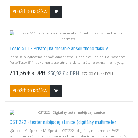
VLOŽIŤ DO KOŠÍKA
Testo 511 - Prístroj na meranie absolútneho tlaku v...
Jedná sa o vystavený, nepožívaný prístroj. Cena platí len na 1ks. Výrobca:
Testo Testo 511; tlakomer absolútneho tlaku, vrátane ochrannej krytky,
baterií a kalibračného protokolu.
211,56 € s DPH
250,92 € s DPH
172,00 € bez DPH
VLOŽIŤ DO KOŠÍKA
CST-222 - tester nabíjacej stanice (digitálny multimeter...
Výrobca: MI Spekter MI Spekter CST-222 - digitálny multimeter EVSE,
zariadenie určené na testovanie nabíjacích staníc pre elektromobily (EV).