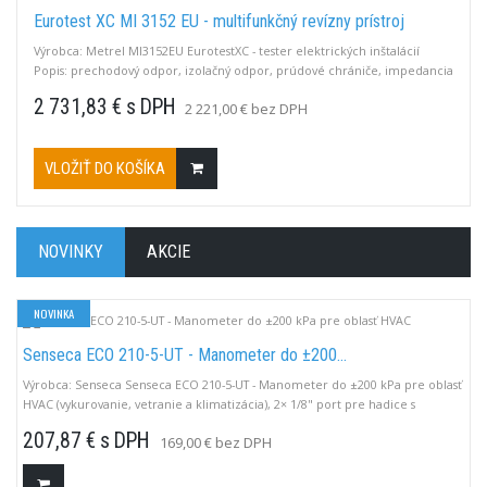
Eurotest XC MI 3152 EU - multifunkčný revízny prístroj
Výrobca: Metrel MI3152EU EurotestXC - tester elektrických inštalácií
Popis: prechodový odpor, izolačný odpor, prúdové chrániče, impedancia
slučky, sled fáz, zemný odpor, test varistorov, výkon, harmonické, U, F, I
2 731,83 € s DPH
2 221,00 € bez DPH
TRMS, TN-TT-IT, USB, akumulátor, automat, kliešte A1018, kliešte A1019,
PC Software Metrel ES Manager Advanced (rozšírený).
VLOŽIŤ DO KOŠÍKA
NOVINKY
AKCIE
NOVINKA
Senseca ECO 210-5-UT - Manometer do ±200...
Výrobca: Senseca Senseca ECO 210-5-UT - Manometer do ±200 kPa pre oblasť
HVAC (vykurovanie, vetranie a klimatizácia), 2× 1/8" port pre hadice s
vnútorným priemerom 4 mm a 6 mm (predtým G 1113-UT) LO: -200,0 až
207,87 € s DPH
169,00 € bez DPH
+200,0 hPa (mbar)HI: -2000 až +2000 hPa (mbar)Funkcia FINE: -2000 až +2000
PaVoliteľné jednotky: hPa, mm Hg (Torr), PSIRežim Slow: 2,5...