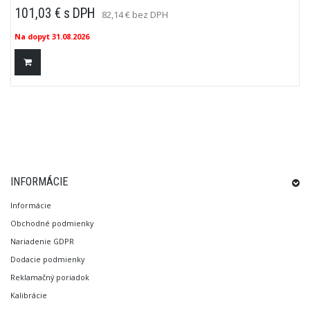
naprázdno (Voc) 10～150VSkratový prúd (Isc) 0～20AVeľká obrazovka a
101,03 € s DPH
82,14 € bez DPH
zobrazenie viacerých výsledkovAplikácia BluetoothVybavený testovacím
káblom MC4Napájanie: 1,5V AAA *3Prenosný a pohodlnýCAT 0 150V
Na dopyt
31.08.2026
INFORMÁCIE
Informácie
Obchodné podmienky
Nariadenie GDPR
Dodacie podmienky
Reklamačný poriadok
Kalibrácie