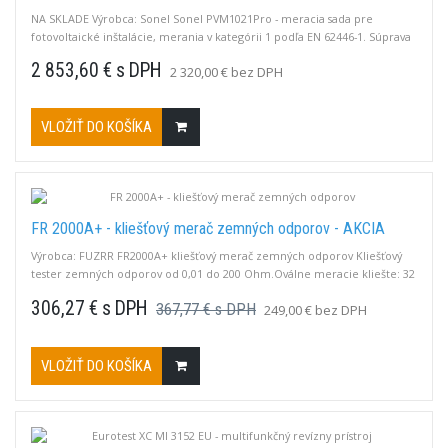
NA SKLADE Výrobca: Sonel Sonel PVM1021Pro - meracia sada pre
fotovoltaické inštalácie, merania v kategórii 1 podľa EN 62446-1. Súprava
obsahuje: - fotovoltický merač Sonel PVM-1021 - merač slnečného
2 853,60 € s DPH
2 320,00 € bez DPH
žiarenia a teploty Sonel IRM-1
VLOŽIŤ DO KOŠÍKA
FR 2000A+ - kliešťový merač zemných odporov - AKCIA
Výrobca: FUZRR FR2000A+ kliešťový merač zemných odporov Kliešťový
tester zemných odporov od 0,01 do 200 Ohm.Oválne meracie kliešte: 32
x 55 mm.
306,27 € s DPH
367,77 € s DPH
249,00 € bez DPH
VLOŽIŤ DO KOŠÍKA