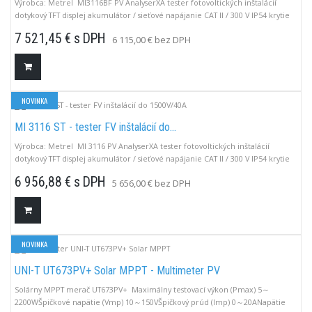
Výrobca: Metrel MI3116BF PV AnalyserXA tester fotovoltických inštalácií
dotykový TFT displej akumulátor / sieťové napájanie CAT II / 300 V IP54 krytie
microSD pamäť USB / RS232 / WiFi / Bluetooth meranie do 1699 V DC výkon
7 521,45 € s DPH
6 115,00 € bez DPH
do 48 kW vzdialená jednotka A1785
NOVINKA
MI 3116 ST - tester FV inštalácií do...
Výrobca: Metrel MI 3116 PV AnalyserXA tester fotovoltických inštalácií
dotykový TFT displej akumulátor / sieťové napájanie CAT II / 300 V IP54 krytie
microSD pamäť USB / RS232 / WiFi / Bluetooth meranie do 1699 V DC výkon
6 956,88 € s DPH
5 656,00 € bez DPH
do 48 kW vzdialená jednotka A1785
NOVINKA
UNI-T UT673PV+ Solar MPPT - Multimeter PV
Solárny MPPT merač UT673PV+ Maximálny testovací výkon (Pmax) 5～
2200WŠpičkové napätie (Vmp) 10～150VŠpičkový prúd (Imp) 0～20ANapätie