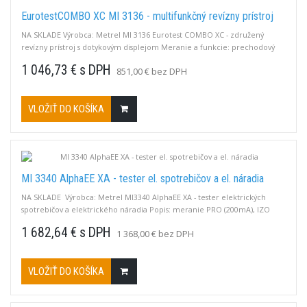
EurotestCOMBO XC MI 3136 - multifunkčný revízny prístroj
NA SKLADE Výrobca: Metrel MI 3136 Eurotest COMBO XC - združený
revízny prístroj s dotykovým displejom Meranie a funkcie: prechodový
odpor Rpe 200mA / 7mA, izolačný odpor 50-1000V, RCD AC, A, F, B+,
1 046,73 € s DPH
851,00 € bez DPH
PRCD S,K, MI RCD, impedancia slučky L-L, L-N, L-PE aj bez vybav. RCD,
napätie do 550V, sled fáz, zemný odpor 3P, USB-C, AUTO-sekvencie, EVSE,
Bluetooth,...
VLOŽIŤ DO KOŠÍKA
MI 3340 AlphaEE XA - tester el. spotrebičov a el. náradia
NA SKLADE Výrobca: Metrel MI3340 AlphaEE XA - tester elektrických
spotrebičov a elektrického náradia Popis: meranie PRO (200mA), IZO
50V, 100V, 250V, 500V, UNIK, prúd PE, RCD test (A, AC, B, B+, F), PRCD,
1 682,64 € s DPH
1 368,00 € bez DPH
EVSE, Výkon, test polarity, USB, Bluetooth, 230V / Li-Ion akumulátor,
farebný dotyk. displej, podpora Android aplikácie/QR, pamäť podľa
mikroSD.
VLOŽIŤ DO KOŠÍKA