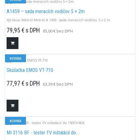
A1459 – sada meracích vodičov 5 × 2m
Výrobca: Metrel Metrel A 1459 - sada meracích vodičov, 5 x 2 m
79,95 € s DPH
65,00 € bez DPH
NOVINKA
Skúšačka EMOS VT-710
77,97 € s DPH
63,39 € bez DPH
Odoslanie do 3-4 pracovných dní
NOVINKA
MI 3116 BF - tester FV inštalácií do...