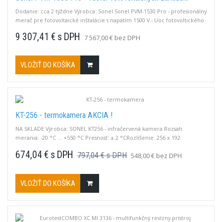
Dodanie: cca 2 týždne Výrobca: Sonel Sonel PVM-1530 Pro - profesionálny
merač pre fotovoltaické inštalácie s napätím 1500 V.- Uoc fotovoltického
panelu alebo reťazca panelov, až do 1500 V DC.- Isc fotovoltického
9 307,41 € s DPH
7 567,00 € bez DPH
panelu alebo reťazca panelov, až do 40 A DC. - Izolačný odpor FV
panelov – testovacie napätie 250, 500, 1000, 1500 V DC, súčasné meranie
hodnôt...
VLOŽIŤ DO KOŠÍKA
KT-256 - termokamera AKCIA !
NA SKLADE Výrobca: SONEL KT256 - infračervená kamera Rozsah
merania: -20 °C ... +550 °C Presnosť: ± 2 °CRozlíšenie: 256 x 192
pxCitlivosť : 45 mKZorné pole / ohnisková vzdialenosť: 56° x 48°/ 3,2
674,04 € s DPH
797,04 € s DPH
548,00 € bez DPH
mmPevný FocusDisplej: 2.4", 240 x 320, LCDAutomatická signalizácia
prekročenia prahu alarmu, ukladanie IR obrázkov na SD kartu, vstavaná
Li-Ion batéria s...
VLOŽIŤ DO KOŠÍKA