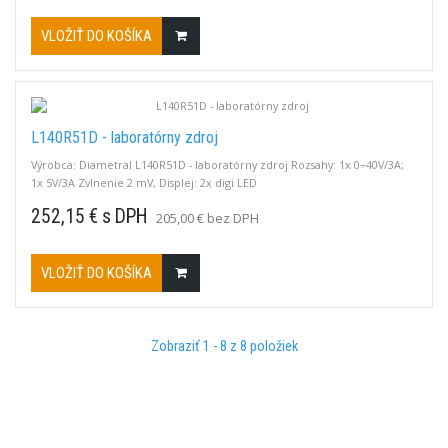
VLOŽIŤ DO KOŠÍKA
L140R51D - laboratórny zdroj
Výrobca: Diametral L140R51D - laboratórny zdroj Rozsahy: 1x 0÷40V/3A;
1x 5V/3A Zvlnenie 2 mV, Displej: 2x digi LED
252,15 € s DPH
205,00 € bez DPH
VLOŽIŤ DO KOŠÍKA
Zobraziť 1 - 8 z 8 položiek