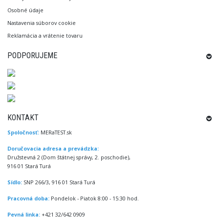
Osobné údaje
Nastavenia súborov cookie
Reklamácia a vrátenie tovaru
PODPORUJEME
KONTAKT
Spoločnosť:
MERaTEST.sk
Doručovacia adresa a prevádzka:
Družstevná 2 (Dom štátnej správy, 2. poschodie),
916 01 Stará Turá
Sídlo:
SNP 266/3, 916 01 Stará Turá
Pracovná doba:
Pondelok - Piatok 8:00 - 15:30 hod.
Pevná linka:
+421 32/642 0909