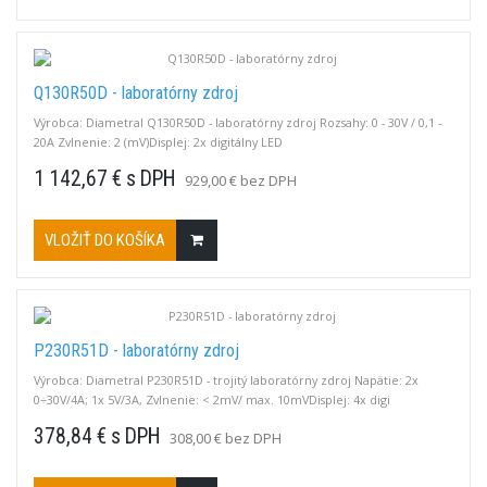
Q130R50D - laboratórny zdroj
Výrobca: Diametral Q130R50D - laboratórny zdroj Rozsahy: 0 - 30V / 0,1 -
20A Zvlnenie: 2 (mV)Displej: 2x digitálny LED
1 142,67 € s DPH
929,00 € bez DPH
VLOŽIŤ DO KOŠÍKA
P230R51D - laboratórny zdroj
Výrobca: Diametral P230R51D - trojitý laboratórny zdroj Napätie: 2x
0÷30V/4A; 1x 5V/3A, Zvlnenie: < 2mV/ max. 10mVDisplej: 4x digi
LEDPríkon: 320W
378,84 € s DPH
308,00 € bez DPH