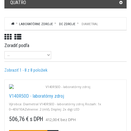
QUATRO
LABORATÓRNE ZDROJE
DC ZDROJE
DIAMETRAL
Zoradiť podľa
Zobraziť 1 - 8 z 8 položiek
V140R50D - laboratórny zdroj
Výrobca: Diametral V140R50D - laboratórny zdroj Rozsah: 1x
0÷40V/10AZvlnenie: 2 (mV), Displej: 2x digi LED
506,76 € s DPH
412,00 € bez DPH