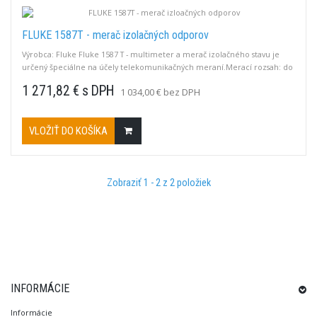
FLUKE 1587T - merač izolačných odporov
Výrobca: Fluke Fluke 1587 T - multimeter a merač izolačného stavu je
určený špeciálne na účely telekomunikačných meraní.Merací rozsah: do
100 MOhm, Testovacie napätie: 100, 50 (V), Iné funkcie: +DMM (U, I, R, C,
1 271,82 € s DPH
1 034,00 € bez DPH
f, T)
VLOŽIŤ DO KOŠÍKA
Zobraziť 1 - 2 z 2 položiek
INFORMÁCIE
Informácie