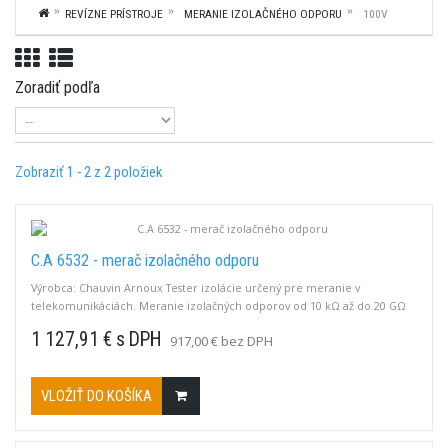
REVÍZNE PRÍSTROJE
MERANIE IZOLAČNÉHO ODPORU
100V
Zoradiť podľa
Zobraziť 1 - 2 z 2 položiek
C.A 6532 - merač izolačného odporu
Výrobca: Chauvin Arnoux Tester izolácie určený pre meranie v
telekomunikáciách. Meranie izolačných odporov od 10 kΩ až do 20 GΩ
pri testovacích napätiach 50 V a 100 V Možnosť uloženia meraní do
1 127,91 € s DPH
917,00 € bez DPH
pamäti a prenos do obslužného SW pomocou Bluetooth
VLOŽIŤ DO KOŠÍKA