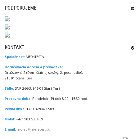
PODPORUJEME
KONTAKT
Spoločnosť:
MERaTEST.sk
Doručovacia adresa a prevádzka:
Družstevná 2 (Dom štátnej správy, 2. poschodie),
916 01 Stará Turá
Sídlo:
SNP 266/3, 916 01 Stará Turá
Pracovná doba:
Pondelok - Piatok 8:00 - 15:30 hod.
Pevná linka:
+421 32/642 0909
Mobil:
+421 903 533 859
E-mail:
molec@meratest.sk