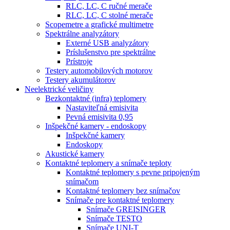
RLC, LC, C ručné merače
RLC, LC, C stolné merače
Scopemetre a grafické multimetre
Spektrálne analyzátory
Externé USB analyzátory
Príslušenstvo pre spektrálne
Prístroje
Testery automobilových motorov
Testery akumulátorov
Neelektrické veličiny
Bezkontaktné (infra) teplomery
Nastaviteľná emisivita
Pevná emisivita 0,95
Inšpekčné kamery - endoskopy
Inšpekčné kamery
Endoskopy
Akustické kamery
Kontaktné teplomery a snímače teploty
Kontaktné teplomery s pevne pripojeným
snímačom
Kontaktné teplomery bez snímačov
Snímače pre kontaktné teplomery
Snímače GREISINGER
Snímače TESTO
Snímače UNI-T