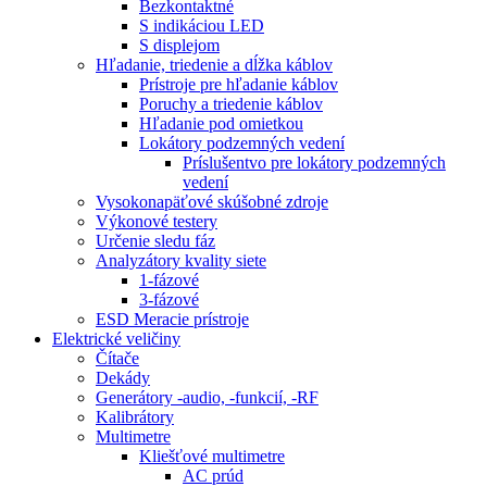
Bezkontaktné
S indikáciou LED
S displejom
Hľadanie, triedenie a dĺžka káblov
Prístroje pre hľadanie káblov
Poruchy a triedenie káblov
Hľadanie pod omietkou
Lokátory podzemných vedení
Príslušentvo pre lokátory podzemných
vedení
Vysokonapäťové skúšobné zdroje
Výkonové testery
Určenie sledu fáz
Analyzátory kvality siete
1-fázové
3-fázové
ESD Meracie prístroje
Elektrické veličiny
Čítače
Dekády
Generátory -audio, -funkcií, -RF
Kalibrátory
Multimetre
Kliešťové multimetre
AC prúd