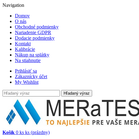
Navigation
Domov
O nás
Obchodné podmienky
Nariadenie GDPR
Dodacie podmienky
Kontakt
Kalibrácie
Nákup na splátky
Na stiahnutie
Prihlásiť sa
Zákaznícky účet
My Wishlist
Hľadaný výraz
Košík
0
ks
ks
(prázdny)