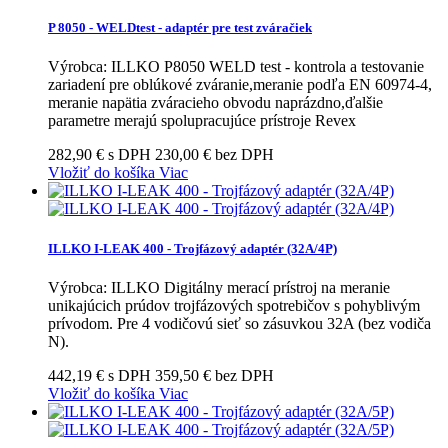
P 8050 - WELDtest - adaptér pre test zváračiek
Výrobca: ILLKO P8050 WELD test - kontrola a testovanie
zariadení pre oblúkové zváranie,meranie podľa EN 60974-4,
meranie napätia zváracieho obvodu naprázdno,ďalšie
parametre merajú spolupracujúce prístroje Revex
282,90 € s DPH
230,00 € bez DPH
Vložiť do košíka
Viac
ILLKO I-LEAK 400 - Trojfázový adaptér (32A/4P)
Výrobca: ILLKO Digitálny merací prístroj na meranie
unikajúcich prúdov trojfázových spotrebičov s pohyblivým
prívodom. Pre 4 vodičovú sieť so zásuvkou 32A (bez vodiča
N).
442,19 € s DPH
359,50 € bez DPH
Vložiť do košíka
Viac