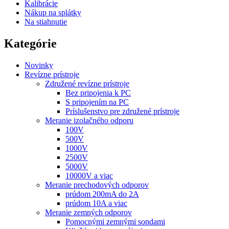
Kalibrácie
Nákup na splátky
Na stiahnutie
Kategórie
Novinky
Revízne prístroje
Združené revízne prístroje
Bez pripojenia k PC
S pripojením na PC
Príslušenstvo pre združené prístroje
Meranie izolačného odporu
100V
500V
1000V
2500V
5000V
10000V a viac
Meranie prechodových odporov
prúdom 200mA do 2A
prúdom 10A a viac
Meranie zemných odporov
Pomocnými zemnými sondami