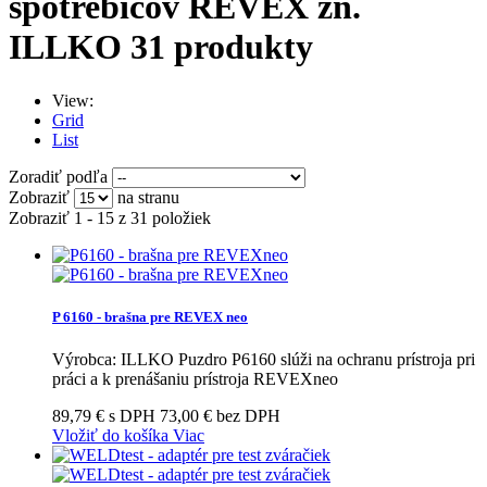
spotrebičov REVEX zn.
ILLKO
31 produkty
View:
Grid
List
Zoradiť podľa
Zobraziť
na stranu
Zobraziť 1 - 15 z 31 položiek
P 6160 - brašna pre REVEX neo
Výrobca: ILLKO Puzdro P6160 slúži na ochranu prístroja pri
práci a k prenášaniu prístroja REVEXneo
89,79 € s DPH
73,00 € bez DPH
Vložiť do košíka
Viac