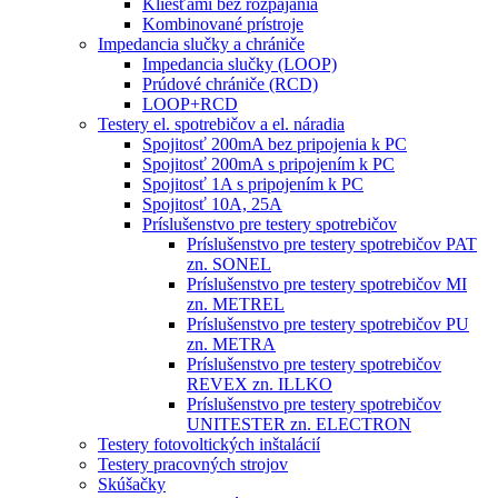
Kliešťami bez rozpájania
Kombinované prístroje
Impedancia slučky a chrániče
Impedancia slučky (LOOP)
Prúdové chrániče (RCD)
LOOP+RCD
Testery el. spotrebičov a el. náradia
Spojitosť 200mA bez pripojenia k PC
Spojitosť 200mA s pripojením k PC
Spojitosť 1A s pripojením k PC
Spojitosť 10A, 25A
Príslušenstvo pre testery spotrebičov
Príslušenstvo pre testery spotrebičov PAT
zn. SONEL
Príslušenstvo pre testery spotrebičov MI
zn. METREL
Príslušenstvo pre testery spotrebičov PU
zn. METRA
Príslušenstvo pre testery spotrebičov
REVEX zn. ILLKO
Príslušenstvo pre testery spotrebičov
UNITESTER zn. ELECTRON
Testery fotovoltických inštalácií
Testery pracovných strojov
Skúšačky