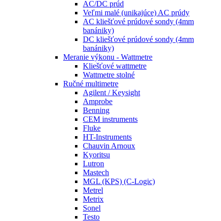
AC/DC prúd
Veľmi malé (unikajúce) AC prúdy
AC kliešťové prúdové sondy (4mm
banániky)
DC kliešťové prúdové sondy (4mm
banániky)
Meranie výkonu - Wattmetre
Kliešťové wattmetre
Wattmetre stolné
Ručné multimetre
Agilent / Keysight
Amprobe
Benning
CEM instruments
Fluke
HT-Instruments
Chauvin Arnoux
Kyoritsu
Lutron
Mastech
MGL (KPS) (C-Logic)
Metrel
Metrix
Sonel
Testo