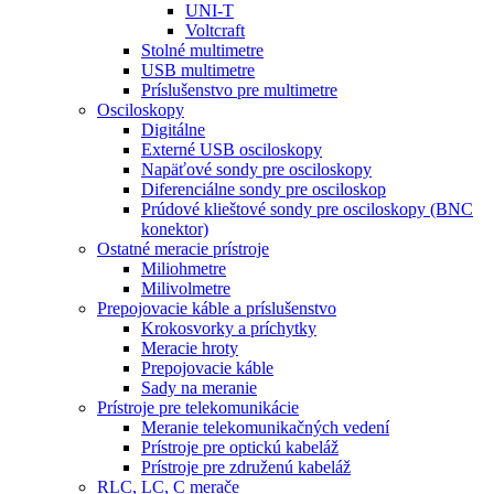
UNI-T
Voltcraft
Stolné multimetre
USB multimetre
Príslušenstvo pre multimetre
Osciloskopy
Digitálne
Externé USB osciloskopy
Napäťové sondy pre osciloskopy
Diferenciálne sondy pre osciloskop
Prúdové klieštové sondy pre osciloskopy (BNC
konektor)
Ostatné meracie prístroje
Miliohmetre
Milivolmetre
Prepojovacie káble a príslušenstvo
Krokosvorky a príchytky
Meracie hroty
Prepojovacie káble
Sady na meranie
Prístroje pre telekomunikácie
Meranie telekomunikačných vedení
Prístroje pre optickú kabeláž
Prístroje pre združenú kabeláž
RLC, LC, C merače