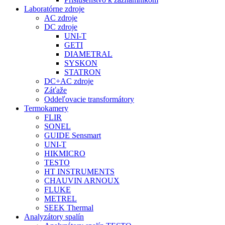
Laboratórne zdroje
AC zdroje
DC zdroje
UNI-T
GETI
DIAMETRAL
SYSKON
STATRON
DC+AC zdroje
Záťaže
Oddeľovacie transformátory
Termokamery
FLIR
SONEL
GUIDE Sensmart
UNI-T
HIKMICRO
TESTO
HT INSTRUMENTS
CHAUVIN ARNOUX
FLUKE
METREL
SEEK Thermal
Analyzátory spalín