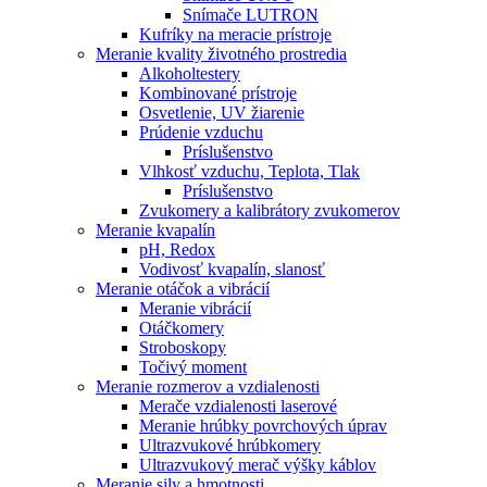
Snímače LUTRON
Kufríky na meracie prístroje
Meranie kvality životného prostredia
Alkoholtestery
Kombinované prístroje
Osvetlenie, UV žiarenie
Prúdenie vzduchu
Príslušenstvo
Vlhkosť vzduchu, Teplota, Tlak
Príslušenstvo
Zvukomery a kalibrátory zvukomerov
Meranie kvapalín
pH, Redox
Vodivosť kvapalín, slanosť
Meranie otáčok a vibrácií
Meranie vibrácií
Otáčkomery
Stroboskopy
Točivý moment
Meranie rozmerov a vzdialenosti
Merače vzdialenosti laserové
Meranie hrúbky povrchových úprav
Ultrazvukové hrúbkomery
Ultrazvukový merač výšky káblov
Meranie sily a hmotnosti