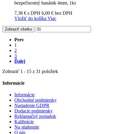
bezpečnostný banánik 4mm, 1ks
7,38 € s DPH
6,00 € bez DPH
Vložiť do košíka
Viac
Zobraziť všetko
Prev
1
2
3
Ďalej
Zobraziť 1 - 15 z 31 položiek
Informácie
Informácie
Obchodné podmienky
Nariadenie GDPR
Dodacie podmienky
Reklamačný poriadok
Kalibrácie
Na stiahnutie
O nás