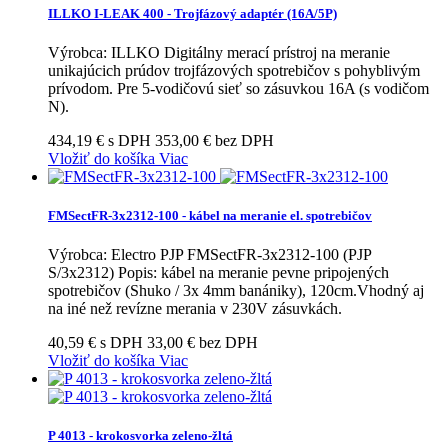
ILLKO I-LEAK 400 - Trojfázový adaptér (16A/5P)
Výrobca: ILLKO Digitálny merací prístroj na meranie
unikajúcich prúdov trojfázových spotrebičov s pohyblivým
prívodom. Pre 5-vodičovú sieť so zásuvkou 16A (s vodičom
N).
434,19 € s DPH
353,00 € bez DPH
Vložiť do košíka
Viac
FMSectFR-3x2312-100 - kábel na meranie el. spotrebičov
Výrobca: Electro PJP FMSectFR-3x2312-100 (PJP
S/3x2312) Popis: kábel na meranie pevne pripojených
spotrebičov (Shuko / 3x 4mm banániky), 120cm.Vhodný aj
na iné než revízne merania v 230V zásuvkách.
40,59 € s DPH
33,00 € bez DPH
Vložiť do košíka
Viac
P 4013 - krokosvorka zeleno-žltá