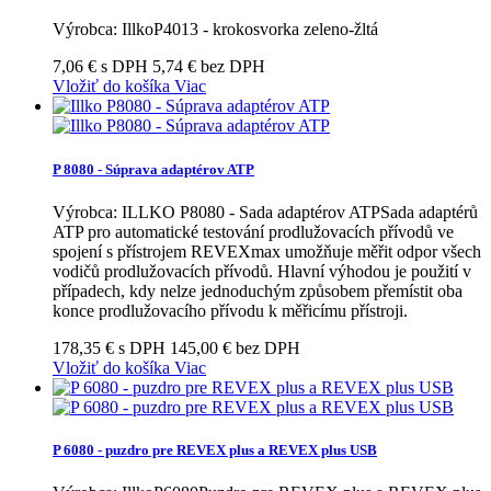
Výrobca: IllkoP4013 - krokosvorka zeleno-žltá
7,06 € s DPH
5,74 € bez DPH
Vložiť do košíka
Viac
P 8080 - Súprava adaptérov ATP
Výrobca: ILLKO P8080 - Sada adaptérov ATPSada adaptérů
ATP pro automatické testování prodlužovacích přívodů ve
spojení s přístrojem REVEXmax umožňuje měřit odpor všech
vodičů prodlužovacích přívodů. Hlavní výhodou je použití v
případech, kdy nelze jednoduchým způsobem přemístit oba
konce prodlužovacího přívodu k měřicímu přístroji.
178,35 € s DPH
145,00 € bez DPH
Vložiť do košíka
Viac
P 6080 - puzdro pre REVEX plus a REVEX plus USB