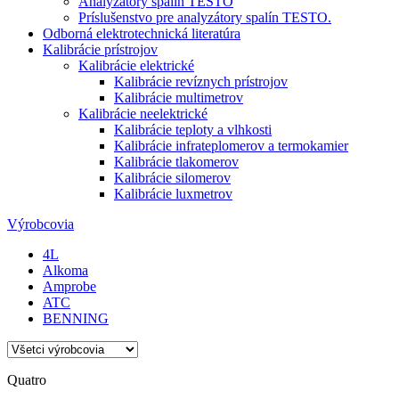
Analyzátory spalín TESTO
Príslušenstvo pre analyzátory spalín TESTO.
Odborná elektrotechnická literatúra
Kalibrácie prístrojov
Kalibrácie elektrické
Kalibrácie revíznych prístrojov
Kalibrácie multimetrov
Kalibrácie neelektrické
Kalibrácie teploty a vlhkosti
Kalibrácie infrateplomerov a termokamier
Kalibrácie tlakomerov
Kalibrácie silomerov
Kalibrácie luxmetrov
Výrobcovia
4L
Alkoma
Amprobe
ATC
BENNING
Quatro