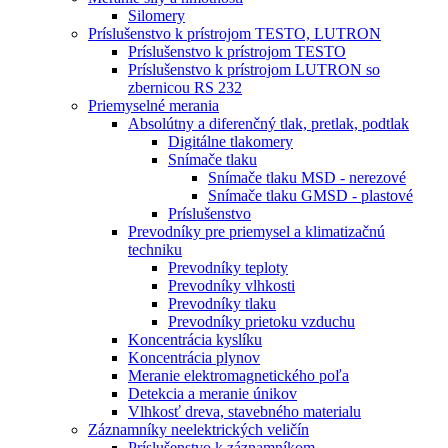
Silomery
Príslušenstvo k prístrojom TESTO, LUTRON
Príslušenstvo k prístrojom TESTO
Príslušenstvo k prístrojom LUTRON so
zbernicou RS 232
Priemyselné merania
Absolútny a diferenčný tlak, pretlak, podtlak
Digitálne tlakomery
Snímače tlaku
Snímače tlaku MSD - nerezové
Snímače tlaku GMSD - plastové
Príslušenstvo
Prevodníky pre priemysel a klimatizačnú
techniku
Prevodníky teploty
Prevodníky vlhkosti
Prevodníky tlaku
Prevodníky prietoku vzduchu
Koncentrácia kyslíku
Koncentrácia plynov
Meranie elektromagnetického poľa
Detekcia a meranie únikov
Vlhkosť dreva, stavebného materialu
Záznamníky neelektrických veličín
Príslušenstvo k záznamníkom