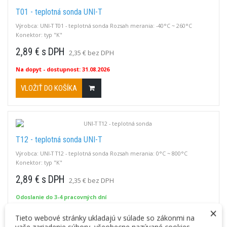
T01 - teplotná sonda UNI-T
Výrobca: UNI-T T01 - teplotná sonda Rozsah merania: -40°C ~ 260°C
Konektor: typ "K"
2,89 € s DPH
2,35 € bez DPH
Na dopyt
- dostupnost: 31.08.2026
VLOŽIŤ DO KOŠÍKA
T12 - teplotná sonda UNI-T
Výrobca: UNI-T T12 - teplotná sonda Rozsah merania: 0°C ~ 800°C
Konektor: typ "K"
2,89 € s DPH
2,35 € bez DPH
Odoslanie do 3-4 pracovných dní
×
VLOŽIŤ DO KOŠÍKA
Tieto webové stránky ukladajú v súlade so zákonmi na