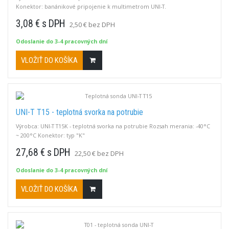
Konektor: banánikové pripojenie k multimetrom UNI-T.
3,08 € s DPH
2,50 € bez DPH
Odoslanie do 3-4 pracovných dní
VLOŽIŤ DO KOŠÍKA
UNI-T T15 - teplotná svorka na potrubie
Výrobca: UNI-T T15K - teplotná svorka na potrubie Rozsah merania: -40°C
~ 200°C Konektor: typ "K"
27,68 € s DPH
22,50 € bez DPH
Odoslanie do 3-4 pracovných dní
VLOŽIŤ DO KOŠÍKA