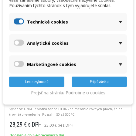
vaše zariadenie súbory, všeobecne nazývané cookies.
Používaním týchto stránok s tým vyjadrujete súhlas.
Technické cookies
T07 teplotná sonda UNI-T
Výrobca: UNI-T Teplotná sonda UT 07 - na meranie rovných plôch,
zahnuté (uhlové) prevedenie Rozsah: -50 až 500°C
Analytické cookies
28,29 € s DPH
23,00 € bez DPH
Odoslanie do 3-4 pracovných dní
Marketingové cookies
VLOŽIŤ DO KOŠÍKA
Len nevyhnutné
Prijať všetko
Prejsť na stránku Podrobne o cookies
T06 teplotná sonda UNI-T
Výrobca: UNI-T Teplotná sonda UT 06 - na meranie rovných plôch, čelné
(rovné) prevedenie Rozsah: -50 až 500°C
28,29 € s DPH
23,00 € bez DPH
Odoslanie do 3-4 pracovných dní