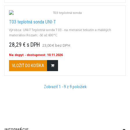
T03 teplotná sonda UNI-T
Výrobca: UNI-T Teplotná sonda T 03 - na meranie tekutín a mäkkých
materiálov Rozsah: -50 až 600°C
28,29 € s DPH
23,00 € bez DPH
Na dopyt
- dostupnost: 10.11.2026
VLOŽIŤ DO KOŠÍKA
Zobraziť 1 - 9 z 9 položiek