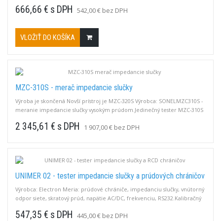
666,66 € s DPH
542,00 € bez DPH
VLOŽIŤ DO KOŠÍKA
MZC-310S - merač impedancie slučky
Výroba je skončená Novší prístroj je MZC-320S Výrobca: SONELMZC310S -
meranie impedancie slučky vysokým prúdom.Jedinečný tester MZC-310S
ponúka meranie impedancie slučky prúdom 280A a 42A s vysokou
2 345,61 € s DPH
1 907,00 € bez DPH
presnosťou.
UNIMER 02 - tester impedancie slučky a prúdových chráničov
Výrobca: Electron Meria: prúdové chrániče, impedanciu slučky, vnútorný
odpor siete, skratový prúd, napätie AC/DC, frekvenciu, RS232.Kalibračný
listNa objednávku.Dodacia doba: cca 1 týždeň
547,35 € s DPH
445,00 € bez DPH