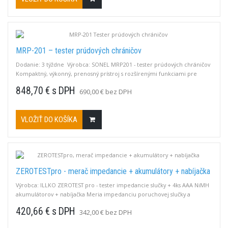
MRP-201 – tester prúdových chráničov
Dodanie: 3 týždne Výrobca: SONEL MRP201 - tester prúdových chráničov
Kompaktný, výkonný, prenosný prístroj s rozšírenými funkciami pre
testovanie prúdových chráničov RCD typu AC, A a B.Merací prúd IΔn =10,
848,70 € s DPH
690,00 € bez DPH
30, 100, 300 a 500 mASúčasné meranie vypínacieho prúdu IA a
vypínacieho času tAFunkcia AUTO test RCD
VLOŽIŤ DO KOŠÍKA
ZEROTESTpro - merač impedancie + akumulátory + nabíjačka
Výrobca: ILLKO ZEROTEST pro - tester impedancie slučky + 4ks AAA NiMH
akumulátorov + nabíjačka Meria impedanciu poruchovej slučky a
skratový prúd aj bez vybavenia RCD chrániča.Meracie rozsahy: 0,00 ÷ 4,99
420,66 € s DPH
342,00 € bez DPH
Ω / 5,0 ÷ 49,9 Ω / 50 ÷ 200 Ω.