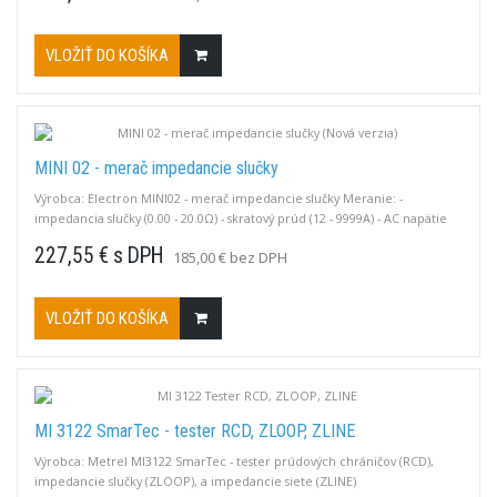
VLOŽIŤ DO KOŠÍKA
MINI 02 - merač impedancie slučky
Výrobca: Electron MINI02 - merač impedancie slučky Meranie: -
impedancia slučky (0.00 - 20.0Ω) - skratový prúd (12 - 9999A) - AC napätie
(180 - 260V)OLED displejVýhlásenie o prvotnej kalibrácii
227,55 € s DPH
185,00 € bez DPH
VLOŽIŤ DO KOŠÍKA
MI 3122 SmarTec - tester RCD, ZLOOP, ZLINE
Výrobca: Metrel MI3122 SmarTec - tester prúdových chráničov (RCD),
impedancie slučky (ZLOOP), a impedancie siete (ZLINE)