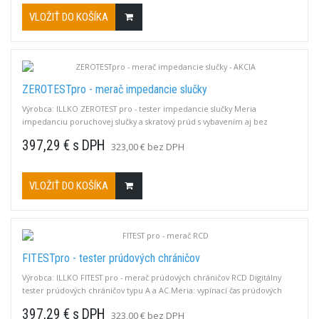
VLOŽIŤ DO KOŠÍKA
ZEROTESTpro - merač impedancie slučky
Výrobca: ILLKO ZEROTEST pro - tester impedancie slučky Meria
impedanciu poruchovej slučky a skratový prúd s vybavením aj bez
vybavenia RCD chrániča.Meracie rozsahy: 0,00 ÷ 4,99 Ω / 5,0 ÷ 49,9 Ω / 50
397,29 € s DPH
323,00 € bez DPH
÷ 200 Ω
VLOŽIŤ DO KOŠÍKA
FITESTpro - tester prúdových chráničov
Výrobca: ILLKO FITEST pro - merač prúdových chráničov RCD Digitálny
tester prúdových chráničov typu A a AC.Meria: vypínací čas prúdových
chráničov, vybavovací prúd prúdových chráničov, dotykové napätie,
397,29 € s DPH
323,00 € bez DPH
sieťové napätie.