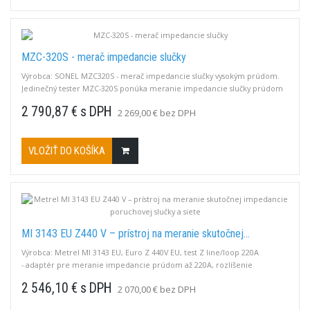
MZC-320S - merač impedancie slučky
Výrobca: SONEL MZC320S - merač impedancie slučky vysokým prúdom.
Jedinečný tester MZC-320S ponúka meranie impedancie slučky prúdom
130A a 300A s vysokou presnosťou. Merania v inštaláciách s napätím:
2 790,87 € s DPH
2 269,00 € bez DPH
110/190 V, 115/200 V, 127/220 V, 220/380 V, 230/400 V, 240/415 V, 290/500 V
a frekvenciami 45…65 Hz.
VLOŽIŤ DO KOŠÍKA
MI 3143 EU Z440 V – prístroj na meranie skutočnej...
Výrobca: Metrel MI 3143 EU, Euro Z 440V EU, test Z line/loop 220A
- adaptér pre meranie impedancie prúdom až 220A, rozlíšenie
0,1mOhm.Nemá vlastný displej, spolupracuje s prístrojmi Metrel MI3152,
2 546,10 € s DPH
2 070,00 € bez DPH
MI3155, MI3325, alebo s chytrým telefónom s aplikáciou aMESM.