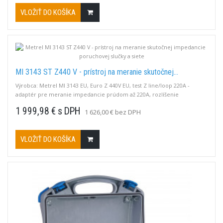
VLOŽIŤ DO KOŠÍKA
MI 3143 ST Z440 V - prístroj na meranie skutočnej...
Výrobca: Metrel MI 3143 EU, Euro Z 440V EU, test Z line/loop 220A -
adaptér pre meranie impedancie prúdom až 220A, rozlíšenie
0,1mOhm. Nemá vlastný displej, spolupracuje s prístrojmi Metrel MI3152,
1 999,98 € s DPH
1 626,00 € bez DPH
MI3155, MI3325, alebo s chytrým telefónom s aplikáciou aMESM.
VLOŽIŤ DO KOŠÍKA