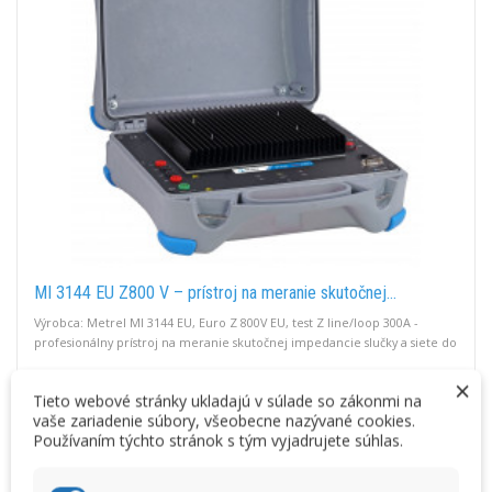
MI 3144 EU Z800 V – prístroj na meranie skutočnej...
Výrobca: Metrel MI 3144 EU, Euro Z 800V EU, test Z line/loop 300A -
profesionálny prístroj na meranie skutočnej impedancie slučky a siete do
800 V. Presné merania, ELR testy, Bluetooth.
4 375,11 € s DPH
3 557,00 € bez DPH
×
Tieto webové stránky ukladajú v súlade so zákonmi na
vaše zariadenie súbory, všeobecne nazývané cookies.
Používaním týchto stránok s tým vyjadrujete súhlas.
VLOŽIŤ DO KOŠÍKA