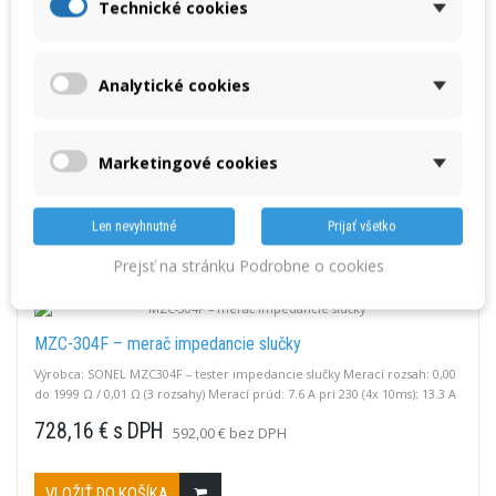
Technické cookies
MI 3144 ST Z800 V – prístroj na meranie skutočnej...
Analytické cookies
Výrobca: Metrel MI 3144 ST, Euro Z 800V ST, test Z line/loop 300A –
Profesionálny prístroj na meranie skutočnej impedancie poruchovej
slučky a siete do 800 V. Presnosť, spoľahlivosť, Bluetooth.
Marketingové cookies
3 145,11 € s DPH
2 557,00 € bez DPH
Len nevyhnutné
Prijať všetko
VLOŽIŤ DO KOŠÍKA
Prejsť na stránku Podrobne o cookies
MZC-304F – merač impedancie slučky
Výrobca: SONEL MZC304F – tester impedancie slučky Merací rozsah: 0,00
do 1999 Ω / 0,01 Ω (3 rozsahy) Merací prúd: 7.6 A pri 230 (4x 10ms); 13.3 A
pri 400V (4x 10ms).Prevádzkový rozsah napätia: 180…270 V (pre ZL-PE a
728,16 € s DPH
592,00 € bez DPH
ZL-N) a 180…460 V (pre ZL-L)Meranie prechodových odporov: 0,00...400 Ω
/ 0,01 Ω; prúdom +/- 200 mA Záruka: 36 mesiacov
VLOŽIŤ DO KOŠÍKA