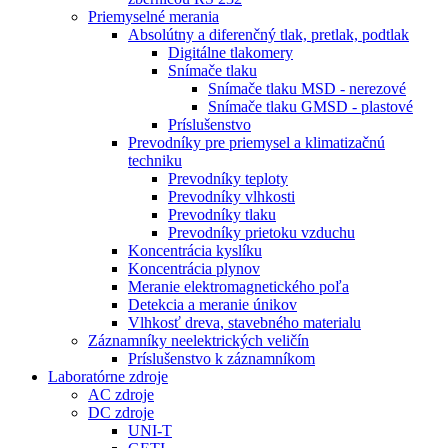
Priemyselné merania
Absolútny a diferenčný tlak, pretlak, podtlak
Digitálne tlakomery
Snímače tlaku
Snímače tlaku MSD - nerezové
Snímače tlaku GMSD - plastové
Príslušenstvo
Prevodníky pre priemysel a klimatizačnú
techniku
Prevodníky teploty
Prevodníky vlhkosti
Prevodníky tlaku
Prevodníky prietoku vzduchu
Koncentrácia kyslíku
Koncentrácia plynov
Meranie elektromagnetického poľa
Detekcia a meranie únikov
Vlhkosť dreva, stavebného materialu
Záznamníky neelektrických veličín
Príslušenstvo k záznamníkom
Laboratórne zdroje
AC zdroje
DC zdroje
UNI-T