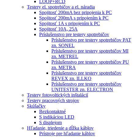
LOOP+RCD
Testery el. spotrebičov a el. náradia
Spojitosť 200mA bez pripojenia k PC
Spojitosť 200mA s pripojením k PC
Spojitosť 1A s pripojením k PC
Spojitosť 10A, 25A
Príslušenstvo pre testery spotrebičov
Príslušenstvo pre testery spotrebičov PAT
zn. SONEL
Príslušenstvo pre testery spotrebičov MI
zn. METREL
Príslušenstvo pre testery spotrebičov PU
zn. METRA
Príslušenstvo pre testery spotrebičov
REVEX zn. ILLKO
Príslušenstvo pre testery spotrebičov
UNITESTER zn. ELECTRON
Testery fotovoltických inštalácií
Testery pracovných strojov
Skúšačky
Bezkontaktné
S indikáciou LED
S displejom
Hľadanie, triedenie a dĺžka káblov
Prístroje pre hľadanie káblov