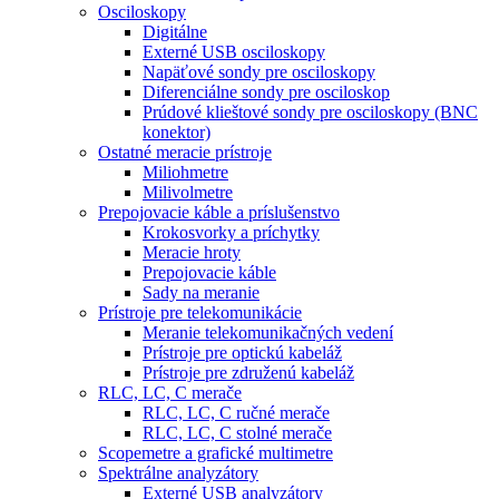
Osciloskopy
Digitálne
Externé USB osciloskopy
Napäťové sondy pre osciloskopy
Diferenciálne sondy pre osciloskop
Prúdové klieštové sondy pre osciloskopy (BNC
konektor)
Ostatné meracie prístroje
Miliohmetre
Milivolmetre
Prepojovacie káble a príslušenstvo
Krokosvorky a príchytky
Meracie hroty
Prepojovacie káble
Sady na meranie
Prístroje pre telekomunikácie
Meranie telekomunikačných vedení
Prístroje pre optickú kabeláž
Prístroje pre združenú kabeláž
RLC, LC, C merače
RLC, LC, C ručné merače
RLC, LC, C stolné merače
Scopemetre a grafické multimetre
Spektrálne analyzátory
Externé USB analyzátory