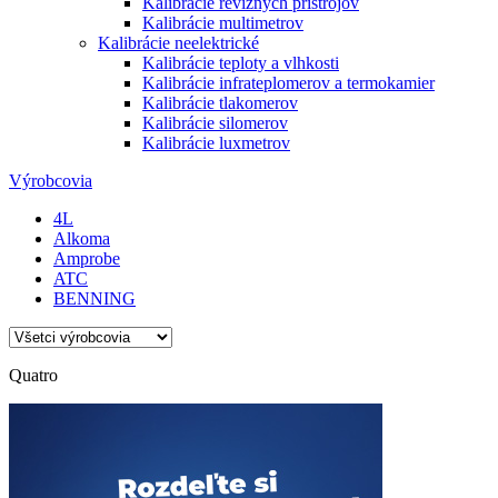
Kalibrácie revíznych prístrojov
Kalibrácie multimetrov
Kalibrácie neelektrické
Kalibrácie teploty a vlhkosti
Kalibrácie infrateplomerov a termokamier
Kalibrácie tlakomerov
Kalibrácie silomerov
Kalibrácie luxmetrov
Výrobcovia
4L
Alkoma
Amprobe
ATC
BENNING
Quatro