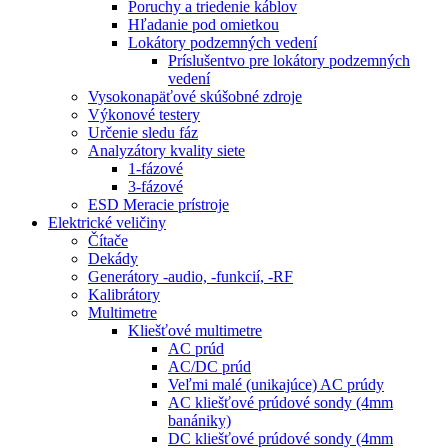
Poruchy a triedenie káblov
Hľadanie pod omietkou
Lokátory podzemných vedení
Príslušentvo pre lokátory podzemných
vedení
Vysokonapäťové skúšobné zdroje
Výkonové testery
Určenie sledu fáz
Analyzátory kvality siete
1-fázové
3-fázové
ESD Meracie prístroje
Elektrické veličiny
Čítače
Dekády
Generátory -audio, -funkcií, -RF
Kalibrátory
Multimetre
Kliešťové multimetre
AC prúd
AC/DC prúd
Veľmi malé (unikajúce) AC prúdy
AC kliešťové prúdové sondy (4mm
banániky)
DC kliešťové prúdové sondy (4mm