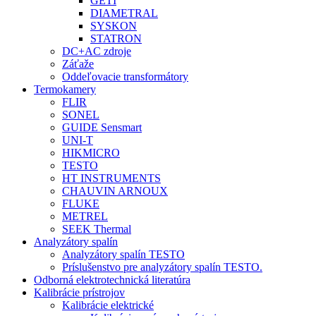
GETI
DIAMETRAL
SYSKON
STATRON
DC+AC zdroje
Záťaže
Oddeľovacie transformátory
Termokamery
FLIR
SONEL
GUIDE Sensmart
UNI-T
HIKMICRO
TESTO
HT INSTRUMENTS
CHAUVIN ARNOUX
FLUKE
METREL
SEEK Thermal
Analyzátory spalín
Analyzátory spalín TESTO
Príslušenstvo pre analyzátory spalín TESTO.
Odborná elektrotechnická literatúra
Kalibrácie prístrojov
Kalibrácie elektrické