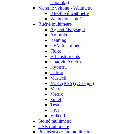
banániky)
Meranie výkonu - Wattmetre
Kliešťové wattmetre
Wattmetre stolné
Ručné multimetre
Agilent / Keysight
Amprobe
Benning
CEM instruments
Fluke
HT-Instruments
Chauvin Arnoux
Kyoritsu
Lutron
Mastech
MGL (KPS) (C-Logic)
Metrel
Metrix
Sonel
Testo
UNI-T
Voltcraft
Stolné multimetre
USB multimetre
Príslušenstvo pre multimetre