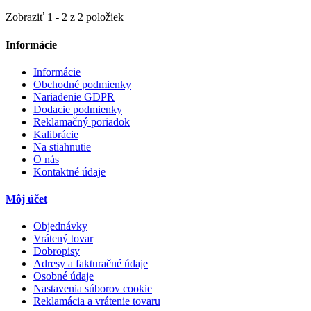
Zobraziť 1 - 2 z 2 položiek
Informácie
Informácie
Obchodné podmienky
Nariadenie GDPR
Dodacie podmienky
Reklamačný poriadok
Kalibrácie
Na stiahnutie
O nás
Kontaktné údaje
Môj účet
Objednávky
Vrátený tovar
Dobropisy
Adresy a fakturačné údaje
Osobné údaje
Nastavenia súborov cookie
Reklamácia a vrátenie tovaru