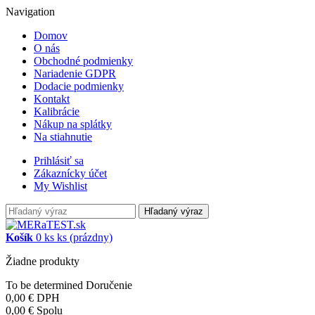
Navigation
Domov
O nás
Obchodné podmienky
Nariadenie GDPR
Dodacie podmienky
Kontakt
Kalibrácie
Nákup na splátky
Na stiahnutie
Prihlásiť sa
Zákaznícky účet
My Wishlist
Hľadaný výraz
Košík
0
ks
ks
(prázdny)
Žiadne produkty
To be determined
Doručenie
0,00 €
DPH
0,00 €
Spolu