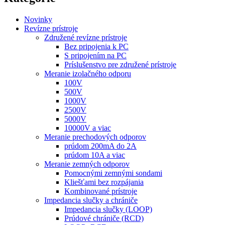
Novinky
Revízne prístroje
Združené revízne prístroje
Bez pripojenia k PC
S pripojením na PC
Príslušenstvo pre združené prístroje
Meranie izolačného odporu
100V
500V
1000V
2500V
5000V
10000V a viac
Meranie prechodových odporov
prúdom 200mA do 2A
prúdom 10A a viac
Meranie zemných odporov
Pomocnými zemnými sondami
Kliešťami bez rozpájania
Kombinované prístroje
Impedancia slučky a chrániče
Impedancia slučky (LOOP)
Prúdové chrániče (RCD)