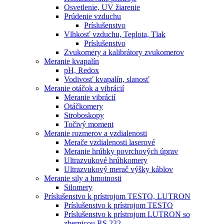
Osvetlenie, UV žiarenie
Prúdenie vzduchu
Príslušenstvo
Vlhkosť vzduchu, Teplota, Tlak
Príslušenstvo
Zvukomery a kalibrátory zvukomerov
Meranie kvapalín
pH, Redox
Vodivosť kvapalín, slanosť
Meranie otáčok a vibrácií
Meranie vibrácií
Otáčkomery
Stroboskopy
Točivý moment
Meranie rozmerov a vzdialenosti
Merače vzdialenosti laserové
Meranie hrúbky povrchových úprav
Ultrazvukové hrúbkomery
Ultrazvukový merač výšky káblov
Meranie sily a hmotnosti
Silomery
Príslušenstvo k prístrojom TESTO, LUTRON
Príslušenstvo k prístrojom TESTO
Príslušenstvo k prístrojom LUTRON so
zbernicou RS 232