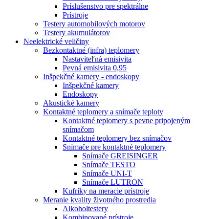
Príslušenstvo pre spektrálne
Prístroje
Testery automobilových motorov
Testery akumulátorov
Neelektrické veličiny
Bezkontaktné (infra) teplomery
Nastaviteľná emisivita
Pevná emisivita 0,95
Inšpekčné kamery - endoskopy
Inšpekčné kamery
Endoskopy
Akustické kamery
Kontaktné teplomery a snímače teploty
Kontaktné teplomery s pevne pripojeným
snímačom
Kontaktné teplomery bez snímačov
Snímače pre kontaktné teplomery
Snímače GREISINGER
Snímače TESTO
Snímače UNI-T
Snímače LUTRON
Kufríky na meracie prístroje
Meranie kvality životného prostredia
Alkoholtestery
Kombinované prístroje