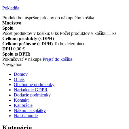
Pokladňa
Produkt bol úspešne pridaný do nákupného košíka
Množstvo
Spolu
Počet produktov v košíku:
0
ks
Počet produktov v košíku: 1 ks
Celkom produkty (s DPH)
Celkom poštovné (s DPH)
To be determined
DPH
0,00 €
Spolu (s DPH)
Pokračovať v nákupe
Prejsť do košíka
Navigation
Domov
O nás
Obchodné podmienky
Nariadenie GDPR
Dodacie podmienky
Kontakt
Kalibrácie
Nákup na splátky
Na stiahnutie
Kategórie