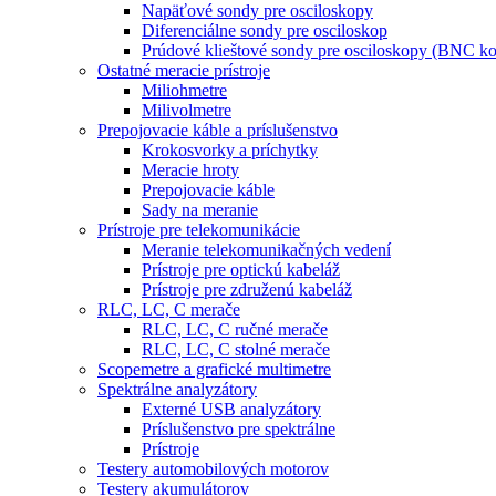
Napäťové sondy pre osciloskopy
Diferenciálne sondy pre osciloskop
Prúdové klieštové sondy pre osciloskopy (BNC ko
Ostatné meracie prístroje
Miliohmetre
Milivolmetre
Prepojovacie káble a príslušenstvo
Krokosvorky a príchytky
Meracie hroty
Prepojovacie káble
Sady na meranie
Prístroje pre telekomunikácie
Meranie telekomunikačných vedení
Prístroje pre optickú kabeláž
Prístroje pre združenú kabeláž
RLC, LC, C merače
RLC, LC, C ručné merače
RLC, LC, C stolné merače
Scopemetre a grafické multimetre
Spektrálne analyzátory
Externé USB analyzátory
Príslušenstvo pre spektrálne
Prístroje
Testery automobilových motorov
Testery akumulátorov