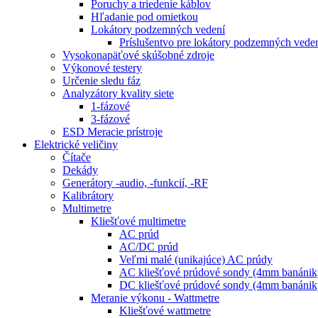
Poruchy a triedenie káblov
Hľadanie pod omietkou
Lokátory podzemných vedení
Príslušentvo pre lokátory podzemných vede
Vysokonapäťové skúšobné zdroje
Výkonové testery
Určenie sledu fáz
Analyzátory kvality siete
1-fázové
3-fázové
ESD Meracie prístroje
Elektrické veličiny
Čítače
Dekády
Generátory -audio, -funkcií, -RF
Kalibrátory
Multimetre
Kliešťové multimetre
AC prúd
AC/DC prúd
Veľmi malé (unikajúce) AC prúdy
AC kliešťové prúdové sondy (4mm banánik
DC kliešťové prúdové sondy (4mm banánik
Meranie výkonu - Wattmetre
Kliešťové wattmetre