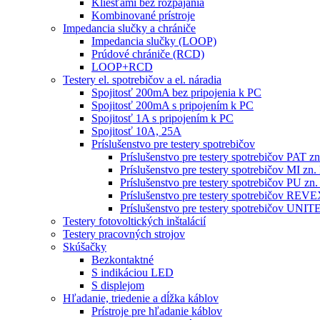
Kliešťami bez rozpájania
Kombinované prístroje
Impedancia slučky a chrániče
Impedancia slučky (LOOP)
Prúdové chrániče (RCD)
LOOP+RCD
Testery el. spotrebičov a el. náradia
Spojitosť 200mA bez pripojenia k PC
Spojitosť 200mA s pripojením k PC
Spojitosť 1A s pripojením k PC
Spojitosť 10A, 25A
Príslušenstvo pre testery spotrebičov
Príslušenstvo pre testery spotrebičov PAT
Príslušenstvo pre testery spotrebičov MI 
Príslušenstvo pre testery spotrebičov PU 
Príslušenstvo pre testery spotrebičov RE
Príslušenstvo pre testery spotrebičov 
Testery fotovoltických inštalácií
Testery pracovných strojov
Skúšačky
Bezkontaktné
S indikáciou LED
S displejom
Hľadanie, triedenie a dĺžka káblov
Prístroje pre hľadanie káblov