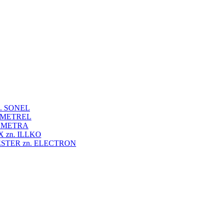
 zn. SONEL
zn. METREL
zn. METRA
VEX zn. ILLKO
UNITESTER zn. ELECTRON