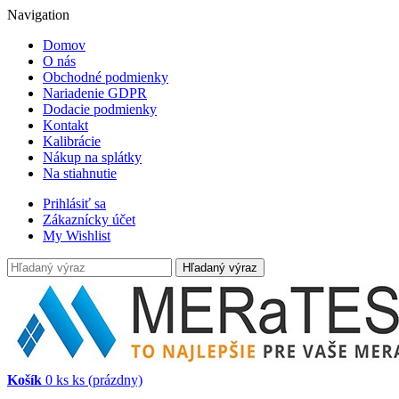
Navigation
Domov
O nás
Obchodné podmienky
Nariadenie GDPR
Dodacie podmienky
Kontakt
Kalibrácie
Nákup na splátky
Na stiahnutie
Prihlásiť sa
Zákaznícky účet
My Wishlist
Hľadaný výraz
Košík
0
ks
ks
(prázdny)