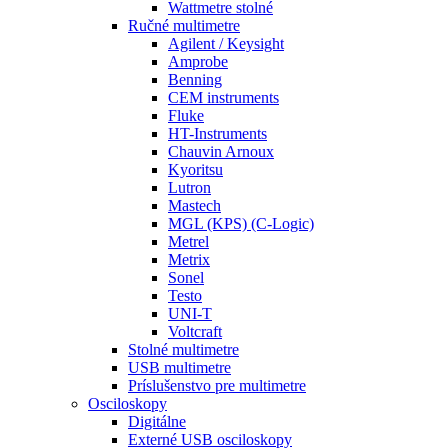
Wattmetre stolné
Ručné multimetre
Agilent / Keysight
Amprobe
Benning
CEM instruments
Fluke
HT-Instruments
Chauvin Arnoux
Kyoritsu
Lutron
Mastech
MGL (KPS) (C-Logic)
Metrel
Metrix
Sonel
Testo
UNI-T
Voltcraft
Stolné multimetre
USB multimetre
Príslušenstvo pre multimetre
Osciloskopy
Digitálne
Externé USB osciloskopy