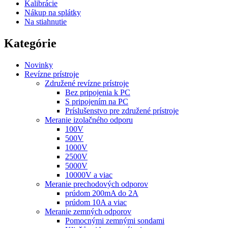
Kalibrácie
Nákup na splátky
Na stiahnutie
Kategórie
Novinky
Revízne prístroje
Združené revízne prístroje
Bez pripojenia k PC
S pripojením na PC
Príslušenstvo pre združené prístroje
Meranie izolačného odporu
100V
500V
1000V
2500V
5000V
10000V a viac
Meranie prechodových odporov
prúdom 200mA do 2A
prúdom 10A a viac
Meranie zemných odporov
Pomocnými zemnými sondami