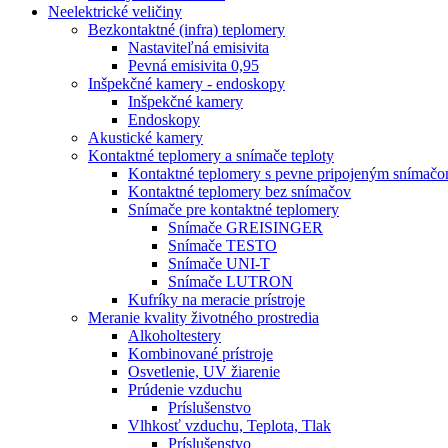
Neelektrické veličiny
Bezkontaktné (infra) teplomery
Nastaviteľná emisivita
Pevná emisivita 0,95
Inšpekčné kamery - endoskopy
Inšpekčné kamery
Endoskopy
Akustické kamery
Kontaktné teplomery a snímače teploty
Kontaktné teplomery s pevne pripojeným snímač
Kontaktné teplomery bez snímačov
Snímače pre kontaktné teplomery
Snímače GREISINGER
Snímače TESTO
Snímače UNI-T
Snímače LUTRON
Kufríky na meracie prístroje
Meranie kvality životného prostredia
Alkoholtestery
Kombinované prístroje
Osvetlenie, UV žiarenie
Prúdenie vzduchu
Príslušenstvo
Vlhkosť vzduchu, Teplota, Tlak
Príslušenstvo