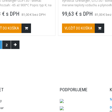
: Greisinger GOF130 - snímač
Výrobca: Greisinger, GTL130 - son
Rozsah: -65 až 900°C Popis: typ K; na
meranie teploty vzduchu a plynovR
druhy pevných povrchov
-65 až 600°C, Typ: KPopis: vzduch, 
3 € s DPH
99,63 € s DPH
veľmi rýchly, trieda 1
81,00 € bez DPH
81,00 € be
Ť DO KOŠÍKA
VLOŽIŤ DO KOŠÍKA
2
ET
PODPORUJEME
S
ky
D
var
D