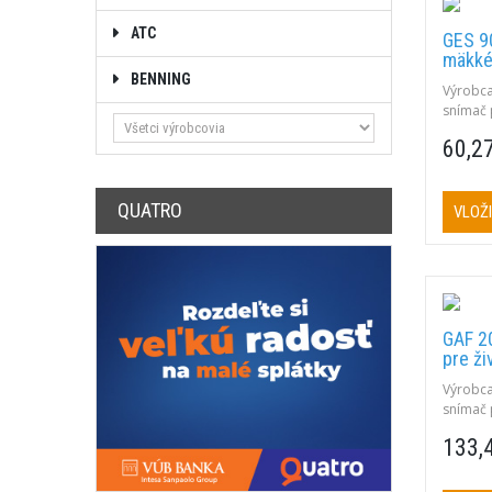
ATC
GES 9
mäkké
BENNING
Výrobca
snímač 
Rozsah: 
60,2
zapicho
QUATRO
VLOŽI
GAF 2
pre živ
Výrobca
snímač p
Rozsah: 
133,
zapicho