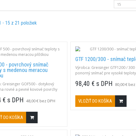
1 - 15 z 21 položiek
GTF 1200/300 - snímač tepl
00 - povrchový snímač
Výrobca: Greisinger GTF1200 / 300 
ty s medenou meracou
ponorný snímač pre vysoké teploty
ou
-200 až 1150°C, trieda presnosti 1 
98,40 € s DPH
: Greisinger GOF500 - dotykový
typ K; ponorný; rýchlosť odozvy t90
80,00 € be
na rovné a pevné kovové povrchy
 -65 až 500°C Popis: typ K, pre rovné
4 € s DPH
 povrchy všetkých druhov, pevná
48,00 € bez DPH
VLOŽIŤ DO KOŠÍKA
plôška ø4mm, priemer stonky ø1,5
väť z plastu, 1 m silikónový kábel,
konektor.
Ť DO KOŠÍKA