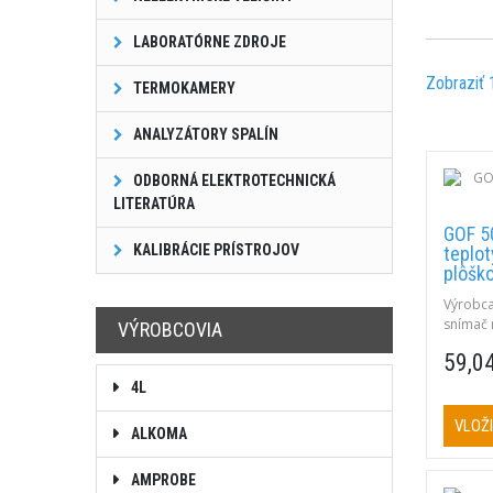
LABORATÓRNE ZDROJE
Zobraziť 
TERMOKAMERY
ANALYZÁTORY SPALÍN
ODBORNÁ ELEKTROTECHNICKÁ
LITERATÚRA
GOF 5
KALIBRÁCIE PRÍSTROJOV
teplo
plôšk
Výrobca
snímač 
VÝROBCOVIA
Rozsah:
59,0
a pevné
medená 
4L
mm, ruko
plochý 
VLOŽI
ALKOMA
AMPROBE