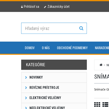
Prihlásiť sa
Zákaznícky účet
DOMOV
O NÁS
OBCHODNÉ PODMIENKY
NARIADENI
KATEGÓRIE
N
SNÍMA
NOVINKY
REVÍZNE PRÍSTROJE
Snímače G
ELEKTRICKÉ VELIČINY
NEELEKTRICKÉ VELIČINY