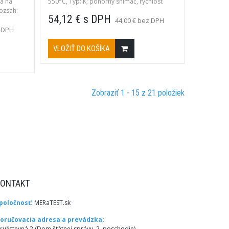
da na
550°C, Typ: K; ponorný snímač, rýchlosť
ozsah:
odozvy t90 cca 3s.
54,12 € s DPH
plyny,
44,00 € bez DPH
z DPH
VLOŽIŤ DO KOŠÍKA
Zobraziť 1 - 15 z 21 položiek
KONTAKT
poločnosť:
MERaTEST.sk
oručovacia adresa a prevádzka:
ružstevná 2 (Dom štátnej správy, 2. poschodie),