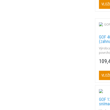
VLOŽI
GOF 4
(zahn
Výrobca
povrcho
rýchle 
109,
400°C, 
NiCr-Ni.
VLOŽI
GOF 1
sníma