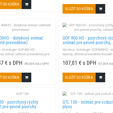
až 250°C Popis: typ K, pre rovné a
Ť DO KOŠÍKA
povrchy feromagnetické materiály 
VLOŽIŤ DO KOŠÍKA
kovy), magnetický držiak ø13mm, 1
teflónový kábel, mini plochý konekt
00HO - dotykový snímač
GOF 900 HO - povrchový rý
uté prevedenie)
snímač pre pevné povrchy,..
: Greisinger GOF400 HO -
Výrobca: Greisinger GOF900HO - s
vý snímač (uhlové prevedenie) pre
teploty, uhlové prevedenie Rozsah:
povrchové meranie Rozsah: -65 až
900°C Popis: typ K; na všetky druh
47 € s DPH
107,01 € s DPH
Typ: K, zahnutý 90°, pružné pásiky
povrchov
89,00 € bez DPH
87,00 € b
Ť DO KOŠÍKA
VLOŽIŤ DO KOŠÍKA
30 - povrchový rýchly
GTL 130 - snímač pre vzduc
č pre pevné povrchy
plyny