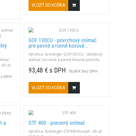
 pevné
VLOŽIŤ DO KOŠÍKA
(železné
 m
or.
GOF 130CU - povrchový snímač
chly
pre pevné a rovné kovové...
.
Výrobca: Greisinger GOF130 CU - dotykový
nímač
snímač na rovné a pevné kovové povrchy
 -65 až
Rozsah: -65 až 500°C Popis: typ K,
93,48 € s DPH
y pevných
odpružená medená plôška ø4mm, rukoväť
76,00 € bez DPH
z plastu, 1m silikónový kábel, plochý
ez DPH
konektor NST1200; rýchlosť odozvy t90 cca
3s.
VLOŽIŤ DO KOŠÍKA
h a
GTF 400 - ponorný snímač
Výrobca: Greisinger GTF400 Rozsah: -65 až