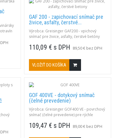
ač
GAF 200 - zapichovací snímač pre
živice, asfalty, čerstvé...
vinársky
otravín
Výrobca: Greisinger GAF200 - vpichový
snímač pre živice, asfalty, čerstvé betóny
er 3,0
Rozsah: -65 ... +550 °CTyp K; NiCr-Ni;
z DPH
110,09 € s DPH
účka,
zapichovací, dĺžka 180 mm
89,50 € bez DPH
VLOŽIŤ DO KOŠÍKA
GOF 400VE - dotykový snímač
č
(čelné prevedenie)
Výrobca: Greisinger GOF400 VE - povrchový
rchový
snímač (čelné prevedenie) pre rýchle
povrchové meranie Rozsah: -65 až 400°C,
109,47 € s DPH
 pre
Typ: K
89,00 € bez DPH
železné
z DPH
zsah: -65