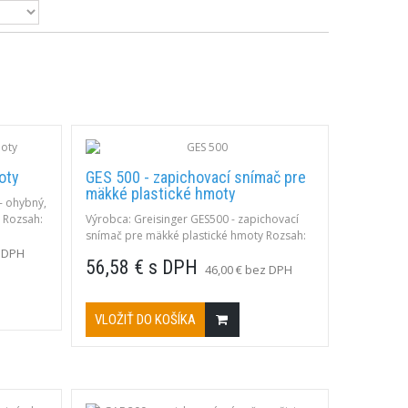
oty
GES 500 - zapichovací snímač pre
mäkké plastické hmoty
- ohybný,
 Rozsah:
Výrobca: Greisinger GES500 - zapichovací
Popis:
snímač pre mäkké plastické hmoty Rozsah:
 cca 3s
-65 až 550°C, Typ: K; zapichovací.
z DPH
56,58 € s DPH
46,00 € bez DPH
VLOŽIŤ DO KOŠÍKA