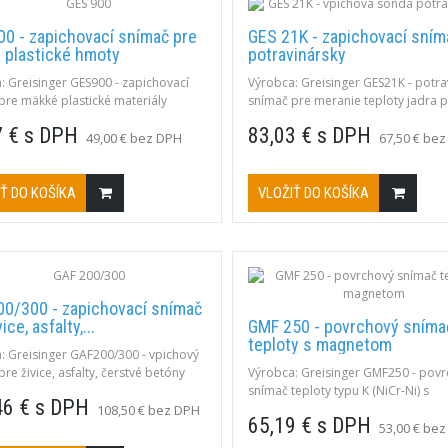
00 - zapichovací snímač pre
GES 21K - zapichovací sním
 plastické hmoty
potravinársky
: Greisinger GES900 - zapichovací
Výrobca: Greisinger GES21K - potra
pre mäkké plastické materiály
snímač pre meranie teploty jadra p
-65 ... +1000 °C Typ K; NiCr-Ni;
Rozsah: Rozsah merania: -50°C až
7 € s DPH
83,03 € s DPH
vací
+250°CPopis: dĺžka 100 mm, priem
49,00 € bez DPH
67,50 € be
mm, materiál ocel V4A, teflónová r
plochý konektor NST 1200.
Ť DO KOŠÍKA
VLOŽIŤ DO KOŠÍKA
00/300 - zapichovací snímač
ice, asfalty,...
GMF 250 - povrchový sníma
teploty s magnetom
: Greisinger GAF200/300 - vpichový
re živice, asfalty, čerstvé betóny
Výrobca: Greisinger GMF250 - pov
-65 ... +550 °CTyp K; NiCr-Ni;
snímač teploty typu K (NiCr-Ni) s
46 € s DPH
vací, dĺžka 300 mm
magnetickým držiakom s Ø 13 mm
108,50 € bez DPH
65,19 € s DPH
ploché feromagnetické materiály (
53,00 € be
kovy), s konektorom NST1200-K. Ro