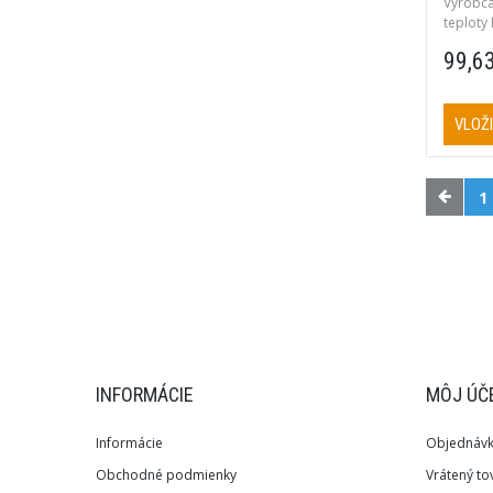
Výrobca
teploty 
všetky 
99,6
VLOŽI
1
INFORMÁCIE
MÔJ ÚČ
Informácie
Objednáv
Obchodné podmienky
Vrátený to