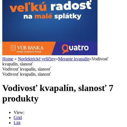
Home
»
Neelektrické veličiny
»
Meranie kvapalín
»
Vodivosť
kvapalín, slanosť
Vodivosť kvapalín, slanosť
Vodivosť kvapalín, slanosť
Vodivosť kvapalín, slanosť
7
produkty
View:
Grid
List