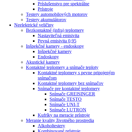
Príslušenstvo pre spektrálne
Prístroje
Testery automobilových motorov
Testery akumulátorov
Neelektrické veličiny
Bezkontaktné (infra) teplomery
Nastaviteľná emisivita
Pevná emisivita 0,95
Inšpekčné kamery - endoskopy
Inšpekčné kamery
Endoskopy
Akustické kamery
Kontaktné teplomery a snímače teploty
Kontaktné teplomery s pevne pripojeným
snímačom
Kontaktné teplomery bez snímačov
Snímače pre kontaktné teplomery
Snímače GREISINGER
Snímače TESTO
Snímače UNI-T
Snímače LUTRON
Kufríky na meracie prístroje
Meranie kvality životného prostredia
Alkoholtestery
Kombinované prístroje