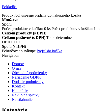
Pokladňa
Produkt bol úspešne pridaný do nákupného košíka
Množstvo
Spolu
Počet produktov v košíku:
0
ks
Počet produktov v košíku: 1 ks
Celkom produkty (s DPH)
Celkom poštovné (s DPH)
To be determined
DPH
0,00 €
Spolu (s DPH)
Pokračovať v nákupe
Prejsť do košíka
Navigation
Domov
O nás
Obchodné podmienky
Nariadenie GDPR
Dodacie podmienky
Kontakt
Kalibrácie
Nákup na splátky
Na stiahnutie
Kategórie