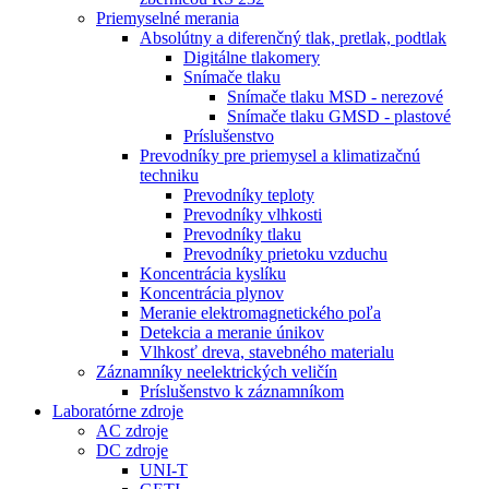
Priemyselné merania
Absolútny a diferenčný tlak, pretlak, podtlak
Digitálne tlakomery
Snímače tlaku
Snímače tlaku MSD - nerezové
Snímače tlaku GMSD - plastové
Príslušenstvo
Prevodníky pre priemysel a klimatizačnú
techniku
Prevodníky teploty
Prevodníky vlhkosti
Prevodníky tlaku
Prevodníky prietoku vzduchu
Koncentrácia kyslíku
Koncentrácia plynov
Meranie elektromagnetického poľa
Detekcia a meranie únikov
Vlhkosť dreva, stavebného materialu
Záznamníky neelektrických veličín
Príslušenstvo k záznamníkom
Laboratórne zdroje
AC zdroje
DC zdroje
UNI-T