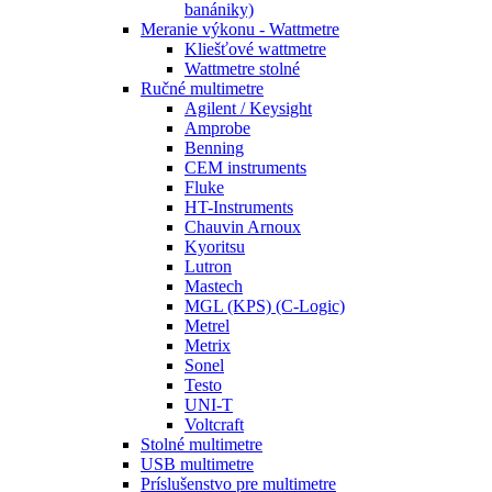
banániky)
Meranie výkonu - Wattmetre
Kliešťové wattmetre
Wattmetre stolné
Ručné multimetre
Agilent / Keysight
Amprobe
Benning
CEM instruments
Fluke
HT-Instruments
Chauvin Arnoux
Kyoritsu
Lutron
Mastech
MGL (KPS) (C-Logic)
Metrel
Metrix
Sonel
Testo
UNI-T
Voltcraft
Stolné multimetre
USB multimetre
Príslušenstvo pre multimetre