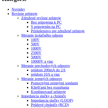
Novinky
Revízne prístroje
Združené revízne prístroje
Bez pripojenia k PC
S pripojením na PC
Príslušenstvo pre združené prístroje
Meranie izolačného odporu
100V
500V
1000V
2500V
5000V
10000V a viac
Meranie prechodových odporov
prúdom 200mA do 2A
prúdom 10A a viac
Meranie zemných odporov
Pomocnými zemnými sondami
Kliešťami bez rozpájania
Kombinované prístroje
Impedancia slučky a chrániče
Impedancia slučky (LOOP)
Prúdové chrániče (RCD)