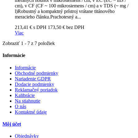
meraných hodnôt v mikrosiemens / cm, v EC (EC ~ mS /
cm), v CF (CF ~ 100 mikrosiemens / cm) a v TDS (~ mg /
l)Robustný a kompaktný prístroj vrátane titánového
meracieho článku.Prachotesný a...
213,41 € s DPH
173,50 € bez DPH
Viac
Zobraziť 1 - 7 z 7 položiek
Informácie
Informácie
Obchodné podmienky
Nariadenie GDPR
Dodacie podmienky
Reklamačný poriadok
Kalibrácie
Na stiahnutie
O nás
Kontaktné údaje
Môj účet
Objednávky