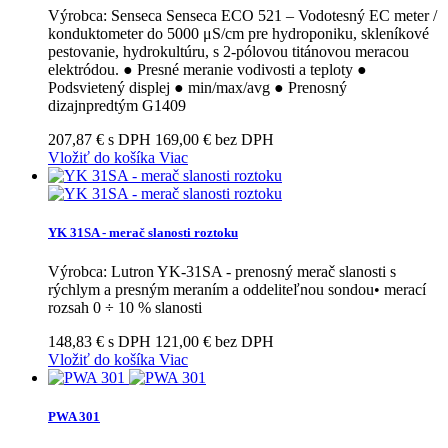
Výrobca: Senseca Senseca ECO 521 – Vodotesný EC meter /
konduktometer do 5000 μS/cm pre hydroponiku, skleníkové
pestovanie, hydrokultúru, s 2-pólovou titánovou meracou
elektródou. ● Presné meranie vodivosti a teploty ●
Podsvietený displej ● min/max/avg ● Prenosný
dizajnpredtým G1409
207,87 € s DPH
169,00 € bez DPH
Vložiť do košíka
Viac
YK 31SA - merač slanosti roztoku
Výrobca: Lutron YK-31SA - prenosný merač slanosti s
rýchlym a presným meraním a oddeliteľnou sondou• merací
rozsah 0 ÷ 10 % slanosti
148,83 € s DPH
121,00 € bez DPH
Vložiť do košíka
Viac
PWA 301