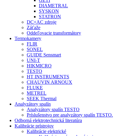
GETI
DIAMETRAL
SYSKON
STATRON
DC+AC zdroje
Záťaže
Oddeľovacie transformátory
Termokamery
FLIR
SONEL
GUIDE Sensmart
UNI-T
HIKMICRO
TESTO
HT INSTRUMENTS
CHAUVIN ARNOUX
FLUKE
METREL
SEEK Thermal
Analyzátory spalín
Analyzátory spalín TESTO
Príslušenstvo pre analyzátory spalín TESTO.
Odborná elektrotechnická literatúra
Kalibrácie prístrojov
Kalibrácie elektrické