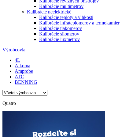
Kalibrácie revíznych prístrojov
Kalibrácie multimetrov
Kalibrácie neelektrické
Kalibrácie teploty a vlhkosti
Kalibrácie infrateplomerov a termokamier
Kalibrácie tlakomerov
Kalibrácie silomerov
Kalibrácie luxmetrov
Výrobcovia
4L
Alkoma
Amprobe
ATC
BENNING
Quatro