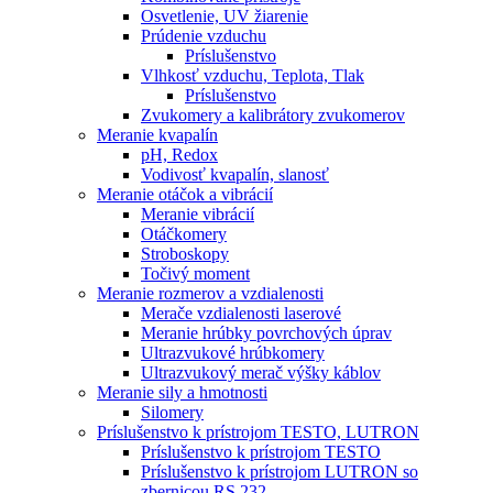
Osvetlenie, UV žiarenie
Prúdenie vzduchu
Príslušenstvo
Vlhkosť vzduchu, Teplota, Tlak
Príslušenstvo
Zvukomery a kalibrátory zvukomerov
Meranie kvapalín
pH, Redox
Vodivosť kvapalín, slanosť
Meranie otáčok a vibrácií
Meranie vibrácií
Otáčkomery
Stroboskopy
Točivý moment
Meranie rozmerov a vzdialenosti
Merače vzdialenosti laserové
Meranie hrúbky povrchových úprav
Ultrazvukové hrúbkomery
Ultrazvukový merač výšky káblov
Meranie sily a hmotnosti
Silomery
Príslušenstvo k prístrojom TESTO, LUTRON
Príslušenstvo k prístrojom TESTO
Príslušenstvo k prístrojom LUTRON so
zbernicou RS 232