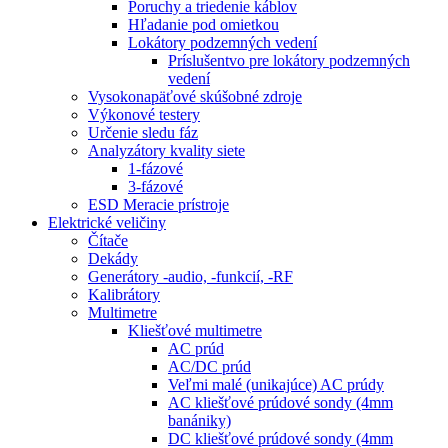
Poruchy a triedenie káblov
Hľadanie pod omietkou
Lokátory podzemných vedení
Príslušentvo pre lokátory podzemných
vedení
Vysokonapäťové skúšobné zdroje
Výkonové testery
Určenie sledu fáz
Analyzátory kvality siete
1-fázové
3-fázové
ESD Meracie prístroje
Elektrické veličiny
Čítače
Dekády
Generátory -audio, -funkcií, -RF
Kalibrátory
Multimetre
Kliešťové multimetre
AC prúd
AC/DC prúd
Veľmi malé (unikajúce) AC prúdy
AC kliešťové prúdové sondy (4mm
banániky)
DC kliešťové prúdové sondy (4mm