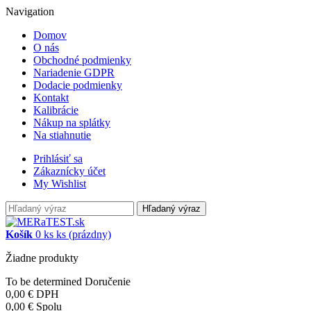
Navigation
Domov
O nás
Obchodné podmienky
Nariadenie GDPR
Dodacie podmienky
Kontakt
Kalibrácie
Nákup na splátky
Na stiahnutie
Prihlásiť sa
Zákaznícky účet
My Wishlist
Hľadaný výraz
Košík
0
ks
ks
(prázdny)
Žiadne produkty
To be determined
Doručenie
0,00 €
DPH
0,00 €
Spolu