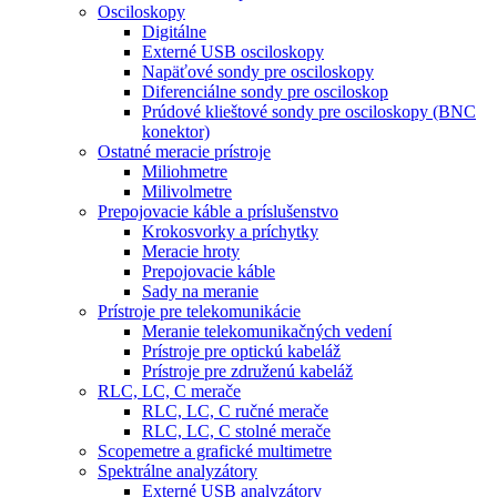
Osciloskopy
Digitálne
Externé USB osciloskopy
Napäťové sondy pre osciloskopy
Diferenciálne sondy pre osciloskop
Prúdové klieštové sondy pre osciloskopy (BNC
konektor)
Ostatné meracie prístroje
Miliohmetre
Milivolmetre
Prepojovacie káble a príslušenstvo
Krokosvorky a príchytky
Meracie hroty
Prepojovacie káble
Sady na meranie
Prístroje pre telekomunikácie
Meranie telekomunikačných vedení
Prístroje pre optickú kabeláž
Prístroje pre združenú kabeláž
RLC, LC, C merače
RLC, LC, C ručné merače
RLC, LC, C stolné merače
Scopemetre a grafické multimetre
Spektrálne analyzátory
Externé USB analyzátory