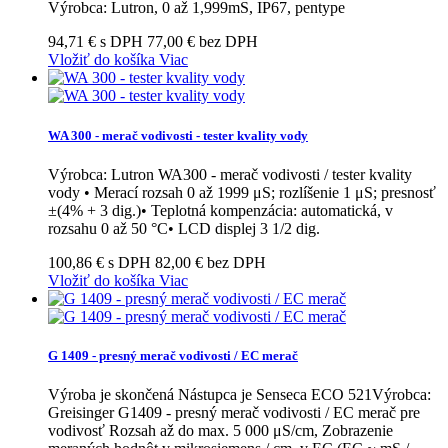
Výrobca: Lutron, 0 až 1,999mS, IP67, pentype
94,71 € s DPH
77,00 € bez DPH
Vložiť do košíka
Viac
WA 300 - merač vodivosti - tester kvality vody
Výrobca: Lutron WA300 - merač vodivosti / tester kvality
vody • Merací rozsah 0 až 1999 μS; rozlíšenie 1 μS; presnosť
±(4% + 3 dig.)• Teplotná kompenzácia: automatická, v
rozsahu 0 až 50 °C• LCD displej 3 1/2 dig.
100,86 € s DPH
82,00 € bez DPH
Vložiť do košíka
Viac
G 1409 - presný merač vodivosti / EC merač
Výroba je skončená Nástupca je Senseca ECO 521Výrobca:
Greisinger G1409 - presný merač vodivosti / EC merač pre
vodivosť Rozsah až do max. 5 000 μS/cm, Zobrazenie