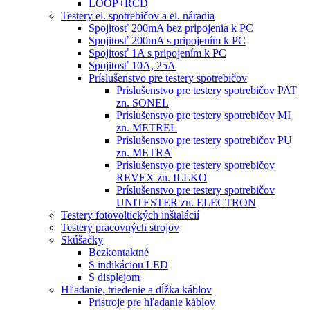
LOOP+RCD
Testery el. spotrebičov a el. náradia
Spojitosť 200mA bez pripojenia k PC
Spojitosť 200mA s pripojením k PC
Spojitosť 1A s pripojením k PC
Spojitosť 10A, 25A
Príslušenstvo pre testery spotrebičov
Príslušenstvo pre testery spotrebičov PAT
zn. SONEL
Príslušenstvo pre testery spotrebičov MI
zn. METREL
Príslušenstvo pre testery spotrebičov PU
zn. METRA
Príslušenstvo pre testery spotrebičov
REVEX zn. ILLKO
Príslušenstvo pre testery spotrebičov
UNITESTER zn. ELECTRON
Testery fotovoltických inštalácií
Testery pracovných strojov
Skúšačky
Bezkontaktné
S indikáciou LED
S displejom
Hľadanie, triedenie a dĺžka káblov
Prístroje pre hľadanie káblov