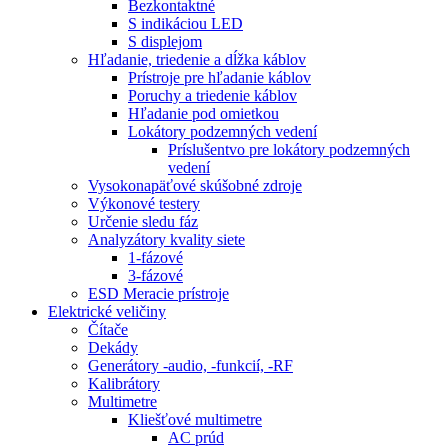
Bezkontaktné
S indikáciou LED
S displejom
Hľadanie, triedenie a dĺžka káblov
Prístroje pre hľadanie káblov
Poruchy a triedenie káblov
Hľadanie pod omietkou
Lokátory podzemných vedení
Príslušentvo pre lokátory podzemných
vedení
Vysokonapäťové skúšobné zdroje
Výkonové testery
Určenie sledu fáz
Analyzátory kvality siete
1-fázové
3-fázové
ESD Meracie prístroje
Elektrické veličiny
Čítače
Dekády
Generátory -audio, -funkcií, -RF
Kalibrátory
Multimetre
Kliešťové multimetre
AC prúd