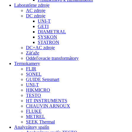
Laboratórne zdroje
AC zdroje
DC zdroje
UNI-T
GETI
DIAMETRAL
SYSKON
STATRON
DC+AC zdroje
Záťaže
Oddeľovacie transformátory
Termokamery
FLIR
SONEL
GUIDE Sensmart
UNI-T
HIKMICRO
TESTO
HT INSTRUMENTS
CHAUVIN ARNOUX
FLUKE
METREL
SEEK Thermal
Analyzátory spalín