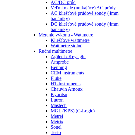
AC/DC prúd
Veľmi malé (unikajúce) AC prúdy
AC kliešťové prúdové sondy (4mm
banániky)
DC kliešťové prúdové sondy (4mm
banániky)
Meranie výkonu - Wattmetre
Kliešťové wattmetre
Wattmetre stolné
Ručné multimetre
Agilent / Keysight
Amprobe
Benning
CEM instruments
Fluke
HT-Instruments
Chauvin Arnoux
Kyoritsu
Lutron
Mastech
MGL (KPS) (C-Logic)
Metrel
Metrix
Sonel
Testo