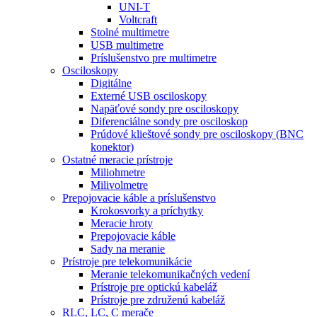
UNI-T
Voltcraft
Stolné multimetre
USB multimetre
Príslušenstvo pre multimetre
Osciloskopy
Digitálne
Externé USB osciloskopy
Napäťové sondy pre osciloskopy
Diferenciálne sondy pre osciloskop
Prúdové klieštové sondy pre osciloskopy (BNC
konektor)
Ostatné meracie prístroje
Miliohmetre
Milivolmetre
Prepojovacie káble a príslušenstvo
Krokosvorky a príchytky
Meracie hroty
Prepojovacie káble
Sady na meranie
Prístroje pre telekomunikácie
Meranie telekomunikačných vedení
Prístroje pre optickú kabeláž
Prístroje pre združenú kabeláž
RLC, LC, C merače