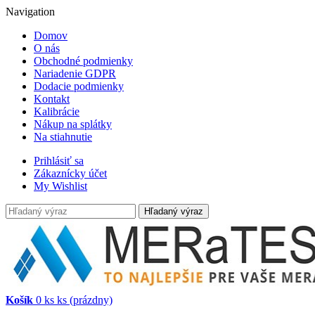
Navigation
Domov
O nás
Obchodné podmienky
Nariadenie GDPR
Dodacie podmienky
Kontakt
Kalibrácie
Nákup na splátky
Na stiahnutie
Prihlásiť sa
Zákaznícky účet
My Wishlist
Hľadaný výraz
Košík
0
ks
ks
(prázdny)