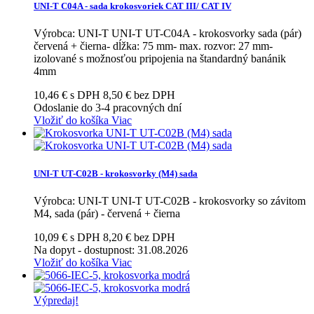
UNI-T C04A - sada krokosvoriek CAT III/ CAT IV
Výrobca: UNI-T UNI-T UT-C04A - krokosvorky sada (pár)
červená + čierna- dĺžka: 75 mm- max. rozvor: 27 mm-
izolované s možnosťou pripojenia na štandardný banánik
4mm
10,46 € s DPH
8,50 € bez DPH
Odoslanie do 3-4 pracovných dní
Vložiť do košíka
Viac
UNI-T UT-C02B - krokosvorky (M4) sada
Výrobca: UNI-T UNI-T UT-C02B - krokosvorky so závitom
M4, sada (pár) - červená + čierna
10,09 € s DPH
8,20 € bez DPH
Na dopyt
- dostupnost: 31.08.2026
Vložiť do košíka
Viac
Výpredaj!