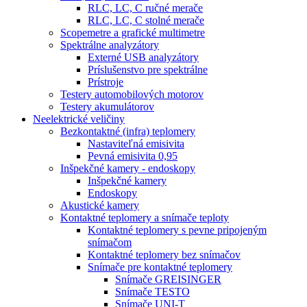
RLC, LC, C ručné merače
RLC, LC, C stolné merače
Scopemetre a grafické multimetre
Spektrálne analyzátory
Externé USB analyzátory
Príslušenstvo pre spektrálne
Prístroje
Testery automobilových motorov
Testery akumulátorov
Neelektrické veličiny
Bezkontaktné (infra) teplomery
Nastaviteľná emisivita
Pevná emisivita 0,95
Inšpekčné kamery - endoskopy
Inšpekčné kamery
Endoskopy
Akustické kamery
Kontaktné teplomery a snímače teploty
Kontaktné teplomery s pevne pripojeným
snímačom
Kontaktné teplomery bez snímačov
Snímače pre kontaktné teplomery
Snímače GREISINGER
Snímače TESTO
Snímače UNI-T