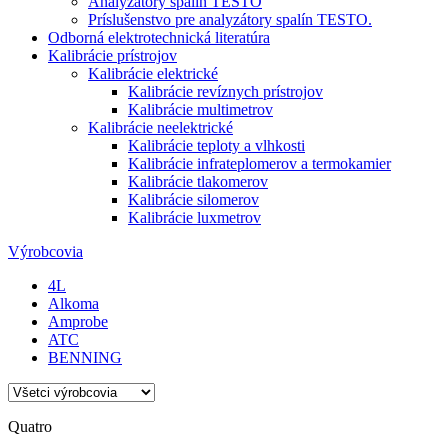
Analyzátory spalín TESTO
Príslušenstvo pre analyzátory spalín TESTO.
Odborná elektrotechnická literatúra
Kalibrácie prístrojov
Kalibrácie elektrické
Kalibrácie revíznych prístrojov
Kalibrácie multimetrov
Kalibrácie neelektrické
Kalibrácie teploty a vlhkosti
Kalibrácie infrateplomerov a termokamier
Kalibrácie tlakomerov
Kalibrácie silomerov
Kalibrácie luxmetrov
Výrobcovia
4L
Alkoma
Amprobe
ATC
BENNING
Quatro