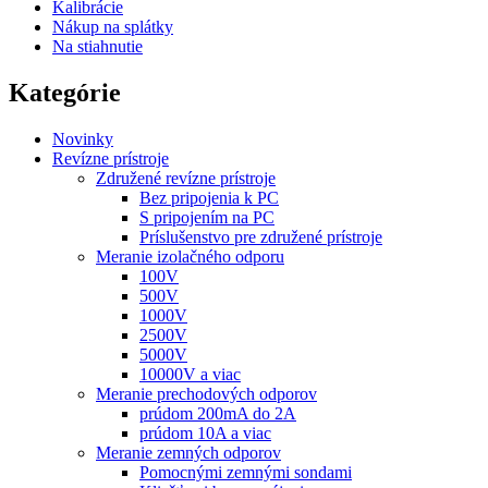
Kalibrácie
Nákup na splátky
Na stiahnutie
Kategórie
Novinky
Revízne prístroje
Združené revízne prístroje
Bez pripojenia k PC
S pripojením na PC
Príslušenstvo pre združené prístroje
Meranie izolačného odporu
100V
500V
1000V
2500V
5000V
10000V a viac
Meranie prechodových odporov
prúdom 200mA do 2A
prúdom 10A a viac
Meranie zemných odporov
Pomocnými zemnými sondami