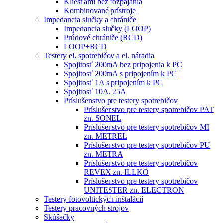
Kliešťami bez rozpájania
Kombinované prístroje
Impedancia slučky a chrániče
Impedancia slučky (LOOP)
Prúdové chrániče (RCD)
LOOP+RCD
Testery el. spotrebičov a el. náradia
Spojitosť 200mA bez pripojenia k PC
Spojitosť 200mA s pripojením k PC
Spojitosť 1A s pripojením k PC
Spojitosť 10A, 25A
Príslušenstvo pre testery spotrebičov
Príslušenstvo pre testery spotrebičov PAT
zn. SONEL
Príslušenstvo pre testery spotrebičov MI
zn. METREL
Príslušenstvo pre testery spotrebičov PU
zn. METRA
Príslušenstvo pre testery spotrebičov
REVEX zn. ILLKO
Príslušenstvo pre testery spotrebičov
UNITESTER zn. ELECTRON
Testery fotovoltických inštalácií
Testery pracovných strojov
Skúšačky