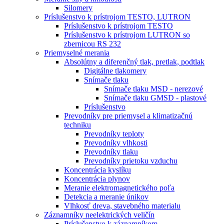
Silomery
Príslušenstvo k prístrojom TESTO, LUTRON
Príslušenstvo k prístrojom TESTO
Príslušenstvo k prístrojom LUTRON so
zbernicou RS 232
Priemyselné merania
Absolútny a diferenčný tlak, pretlak, podtlak
Digitálne tlakomery
Snímače tlaku
Snímače tlaku MSD - nerezové
Snímače tlaku GMSD - plastové
Príslušenstvo
Prevodníky pre priemysel a klimatizačnú
techniku
Prevodníky teploty
Prevodníky vlhkosti
Prevodníky tlaku
Prevodníky prietoku vzduchu
Koncentrácia kyslíku
Koncentrácia plynov
Meranie elektromagnetického poľa
Detekcia a meranie únikov
Vlhkosť dreva, stavebného materialu
Záznamníky neelektrických veličín
Príslušenstvo k záznamníkom