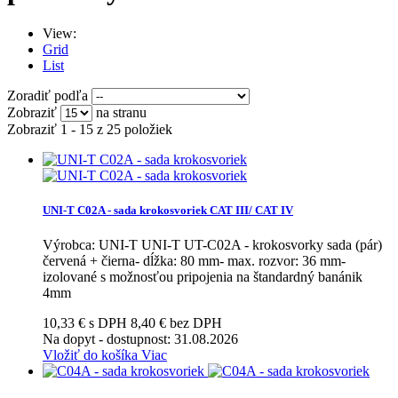
View:
Grid
List
Zoradiť podľa
Zobraziť
na stranu
Zobraziť 1 - 15 z 25 položiek
UNI-T C02A - sada krokosvoriek CAT III/ CAT IV
Výrobca: UNI-T UNI-T UT-C02A - krokosvorky sada (pár)
červená + čierna- dĺžka: 80 mm- max. rozvor: 36 mm-
izolované s možnosťou pripojenia na štandardný banánik
4mm
10,33 € s DPH
8,40 € bez DPH
Na dopyt
- dostupnost: 31.08.2026
Vložiť do košíka
Viac