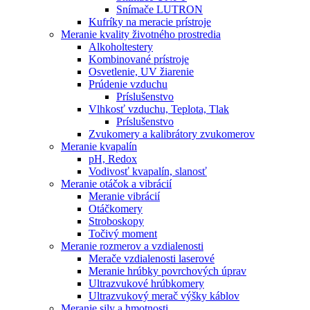
Snímače LUTRON
Kufríky na meracie prístroje
Meranie kvality životného prostredia
Alkoholtestery
Kombinované prístroje
Osvetlenie, UV žiarenie
Prúdenie vzduchu
Príslušenstvo
Vlhkosť vzduchu, Teplota, Tlak
Príslušenstvo
Zvukomery a kalibrátory zvukomerov
Meranie kvapalín
pH, Redox
Vodivosť kvapalín, slanosť
Meranie otáčok a vibrácií
Meranie vibrácií
Otáčkomery
Stroboskopy
Točivý moment
Meranie rozmerov a vzdialenosti
Merače vzdialenosti laserové
Meranie hrúbky povrchových úprav
Ultrazvukové hrúbkomery
Ultrazvukový merač výšky káblov
Meranie sily a hmotnosti