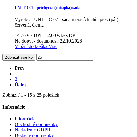
UNI-T C07 - príchytka (chňapka) sada
Výrobca: UNI-T C 07 - sada meracích chňapiek (pár)
červená, čierna
14,76 € s DPH
12,00 € bez DPH
Na dopyt
- dostupnost: 22.10.2026
Vložiť do košíka
Viac
Zobraziť všetko
Prev
1
2
Ďalej
Zobraziť 1 - 15 z 25 položiek
Informácie
Informácie
Obchodné podmienky
Nariadenie GDPR
Dodacie podmienky