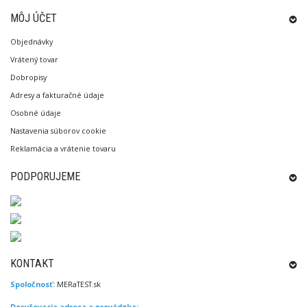
MÔJ ÚČET
Objednávky
Vrátený tovar
Dobropisy
Adresy a fakturačné údaje
Osobné údaje
Nastavenia súborov cookie
Reklamácia a vrátenie tovaru
PODPORUJEME
KONTAKT
Spoločnosť:
MERaTEST.sk
Doručovacia adresa a prevádzka: