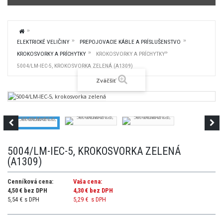
ELEKTRICKÉ VELIČINY
PREPOJOVACIE KÁBLE A PRÍSLUŠENSTVO
KROKOSVORKY A PRÍCHYTKY
KROKOSVORKY A PRÍCHYTKY
5004/LM-IEC-5, KROKOSVORKA ZELENÁ (A1309)
Zväčšiť
5004/LM-IEC-5, KROKOSVORKA ZELENÁ
(A1309)
Cenníková cena:
Vaša cena:
4,50 € bez DPH
4,30 €
bez DPH
5,54 € s DPH
5,29 €
s DPH