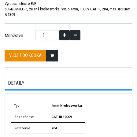
Výrobca: electro PJP,
5004/LM-IEC-5, zelená krokosvorka, vstup 4mm, 1000V CAT III, 20A, max. Φ 25mm
A 1309
Množstvo
VLOŽIŤ DO KOŠÍKA
DETAILY
Typ:
4mm krokosvorka
Bezpečnosť:
CAT lll 1000V
Zaťaženie:
20A