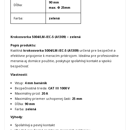
90 mm
Dĺžka:
max. Φ 25mm
Farba:
zelená
Krokosvorka 5004/LM-IEC-5 (A1309) – zelená
Popis produktu:
Kvalitná
krokosvorka 5004/LM-IEC-5 (A1309)
určená pre bezpečné a
efektívne pripojenie k meracím prístrojom. Ideálna pre profesionálne
merania aj domáce použitie, poskytuje spoľahlivý kontakt a vysokú
bezpečnosť.
Vlastnosti:
Vstup:
4 mm banánik
Bezpečnostná trieda:
CAT III 1000 V
Maximálny prúd:
20 A
Maximálny priemer uchopenej časti:
25 mm
Dĺžka:
90 mm
Farba:
zelená
Výhody:
Spoľahlivý a pevný kontakt