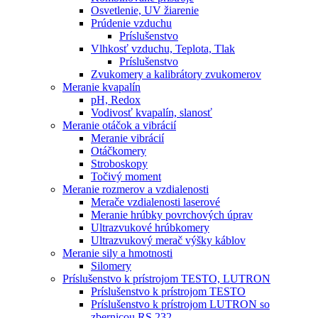
Osvetlenie, UV žiarenie
Prúdenie vzduchu
Príslušenstvo
Vlhkosť vzduchu, Teplota, Tlak
Príslušenstvo
Zvukomery a kalibrátory zvukomerov
Meranie kvapalín
pH, Redox
Vodivosť kvapalín, slanosť
Meranie otáčok a vibrácií
Meranie vibrácií
Otáčkomery
Stroboskopy
Točivý moment
Meranie rozmerov a vzdialenosti
Merače vzdialenosti laserové
Meranie hrúbky povrchových úprav
Ultrazvukové hrúbkomery
Ultrazvukový merač výšky káblov
Meranie sily a hmotnosti
Silomery
Príslušenstvo k prístrojom TESTO, LUTRON
Príslušenstvo k prístrojom TESTO
Príslušenstvo k prístrojom LUTRON so
zbernicou RS 232