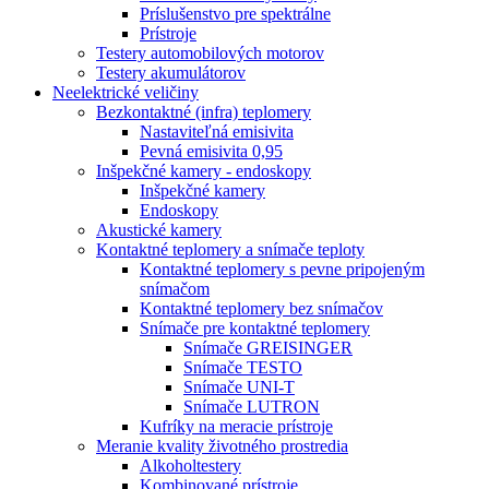
Príslušenstvo pre spektrálne
Prístroje
Testery automobilových motorov
Testery akumulátorov
Neelektrické veličiny
Bezkontaktné (infra) teplomery
Nastaviteľná emisivita
Pevná emisivita 0,95
Inšpekčné kamery - endoskopy
Inšpekčné kamery
Endoskopy
Akustické kamery
Kontaktné teplomery a snímače teploty
Kontaktné teplomery s pevne pripojeným
snímačom
Kontaktné teplomery bez snímačov
Snímače pre kontaktné teplomery
Snímače GREISINGER
Snímače TESTO
Snímače UNI-T
Snímače LUTRON
Kufríky na meracie prístroje
Meranie kvality životného prostredia
Alkoholtestery
Kombinované prístroje