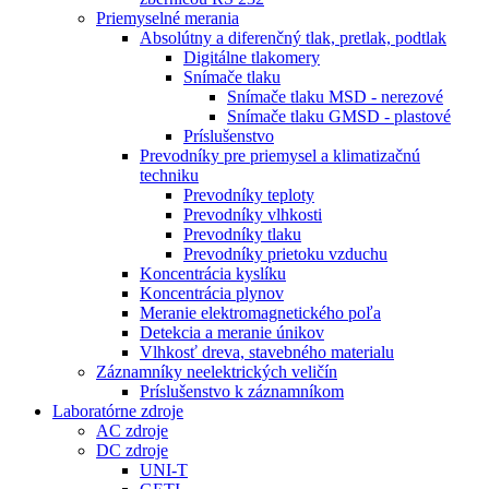
Priemyselné merania
Absolútny a diferenčný tlak, pretlak, podtlak
Digitálne tlakomery
Snímače tlaku
Snímače tlaku MSD - nerezové
Snímače tlaku GMSD - plastové
Príslušenstvo
Prevodníky pre priemysel a klimatizačnú
techniku
Prevodníky teploty
Prevodníky vlhkosti
Prevodníky tlaku
Prevodníky prietoku vzduchu
Koncentrácia kyslíku
Koncentrácia plynov
Meranie elektromagnetického poľa
Detekcia a meranie únikov
Vlhkosť dreva, stavebného materialu
Záznamníky neelektrických veličín
Príslušenstvo k záznamníkom
Laboratórne zdroje
AC zdroje
DC zdroje
UNI-T