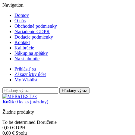
Navigation
Domov
O nás
Obchodné podmienky
Nariadenie GDPR
Dodacie podmienky
Kontakt
Kalibrácie
Nákup na splátky
Na stiahnutie
Prihlásiť sa
Zákaznícky účet
My Wishlist
Hľadaný výraz
Košík
0
ks
ks
(prázdny)
Žiadne produkty
To be determined
Doručenie
0,00 €
DPH
0,00 €
Spolu