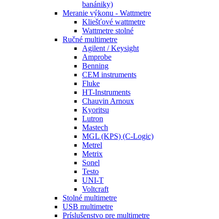
banániky)
Meranie výkonu - Wattmetre
Kliešťové wattmetre
Wattmetre stolné
Ručné multimetre
Agilent / Keysight
Amprobe
Benning
CEM instruments
Fluke
HT-Instruments
Chauvin Arnoux
Kyoritsu
Lutron
Mastech
MGL (KPS) (C-Logic)
Metrel
Metrix
Sonel
Testo
UNI-T
Voltcraft
Stolné multimetre
USB multimetre
Príslušenstvo pre multimetre