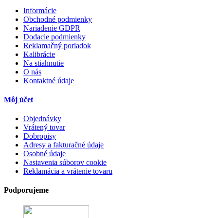
Informácie
Obchodné podmienky
Nariadenie GDPR
Dodacie podmienky
Reklamačný poriadok
Kalibrácie
Na stiahnutie
O nás
Kontaktné údaje
Môj účet
Objednávky
Vrátený tovar
Dobropisy
Adresy a fakturačné údaje
Osobné údaje
Nastavenia súborov cookie
Reklamácia a vrátenie tovaru
Podporujeme