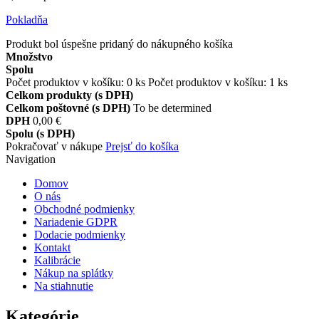
Pokladňa
Produkt bol úspešne pridaný do nákupného košíka
Množstvo
Spolu
Počet produktov v košíku:
0
ks
Počet produktov v košíku: 1 ks
Celkom produkty (s DPH)
Celkom poštovné (s DPH)
To be determined
DPH
0,00 €
Spolu (s DPH)
Pokračovať v nákupe
Prejsť do košíka
Navigation
Domov
O nás
Obchodné podmienky
Nariadenie GDPR
Dodacie podmienky
Kontakt
Kalibrácie
Nákup na splátky
Na stiahnutie
Kategórie