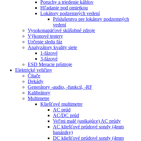
Poruchy a triedenie káblov
Hľadanie pod omietkou
Lokátory podzemných vedení
Príslušentvo pre lokátory podzemných
vedení
Vysokonapäťové skúšobné zdroje
Výkonové testery
Určenie sledu fáz
Analyzátory kvality siete
1-fázové
3-fázové
ESD Meracie prístroje
Elektrické veličiny
Čítače
Dekády
Generátory -audio, -funkcií, -RF
Kalibrátory
Multimetre
Kliešťové multimetre
AC prúd
AC/DC prúd
Veľmi malé (unikajúce) AC prúdy
AC kliešťové prúdové sondy (4mm
banániky)
DC kliešťové prúdové sondy (4mm