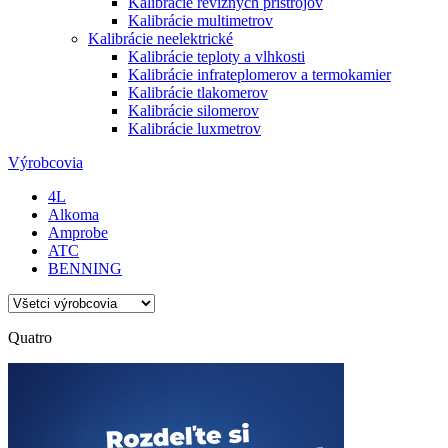
Kalibrácie revíznych prístrojov
Kalibrácie multimetrov
Kalibrácie neelektrické
Kalibrácie teploty a vlhkosti
Kalibrácie infrateplomerov a termokamier
Kalibrácie tlakomerov
Kalibrácie silomerov
Kalibrácie luxmetrov
Výrobcovia
4L
Alkoma
Amprobe
ATC
BENNING
Quatro