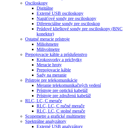
Osciloskopy
Digitálne
Externé USB osciloskopy
Napäťové sondy pre osciloskopy
Diferenciálne sondy pre osciloskop
Prúdové klieštové sondy pre osciloskopy (BNC
konektor)
Ostatné meracie prístroje
Miliohmetre
Milivolmetre
Prepojovacie káble a príslušenstvo
Krokosvorky a príchytky
Meracie hroty
Prepojovacie káble
Sady na meranie
Prístroje pre telekomunikácie
Meranie telekomunikačných vedení
Prístroje pre optickú kabeláž
Prístroje pre združenú kabeláž
RLC, LC, C merače
RLC, LC, C ručné merače
RLC, LC, C stolné merače
Scopemetre a grafické multimetre
Spektrálne analyzátory
Externé USB analyzátory