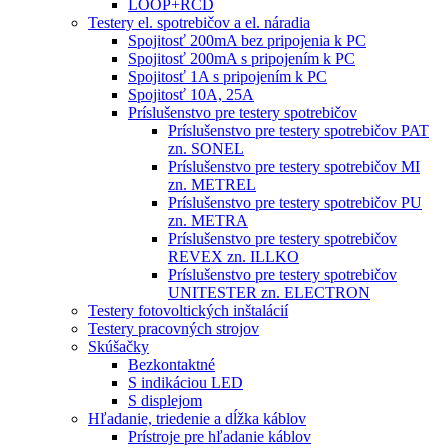
LOOP+RCD
Testery el. spotrebičov a el. náradia
Spojitosť 200mA bez pripojenia k PC
Spojitosť 200mA s pripojením k PC
Spojitosť 1A s pripojením k PC
Spojitosť 10A, 25A
Príslušenstvo pre testery spotrebičov
Príslušenstvo pre testery spotrebičov PAT
zn. SONEL
Príslušenstvo pre testery spotrebičov MI
zn. METREL
Príslušenstvo pre testery spotrebičov PU
zn. METRA
Príslušenstvo pre testery spotrebičov
REVEX zn. ILLKO
Príslušenstvo pre testery spotrebičov
UNITESTER zn. ELECTRON
Testery fotovoltických inštalácií
Testery pracovných strojov
Skúšačky
Bezkontaktné
S indikáciou LED
S displejom
Hľadanie, triedenie a dĺžka káblov
Prístroje pre hľadanie káblov