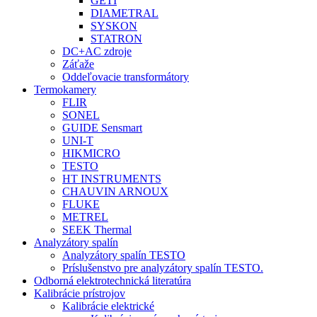
GETI
DIAMETRAL
SYSKON
STATRON
DC+AC zdroje
Záťaže
Oddeľovacie transformátory
Termokamery
FLIR
SONEL
GUIDE Sensmart
UNI-T
HIKMICRO
TESTO
HT INSTRUMENTS
CHAUVIN ARNOUX
FLUKE
METREL
SEEK Thermal
Analyzátory spalín
Analyzátory spalín TESTO
Príslušenstvo pre analyzátory spalín TESTO.
Odborná elektrotechnická literatúra
Kalibrácie prístrojov
Kalibrácie elektrické