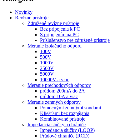
Novinky
Revízne prístroje
Združené revízne prístroje
Bez pripojenia k PC
S pripojením na PC
Príslušenstvo pre združené prístroje
Meranie izolačného odporu
100V
500V
1000V
2500V
5000V
10000V a viac
Meranie prechodových odporov
prúdom 200mA do 2A
prúdom 10A a viac
Meranie zemných odporov
Pomocnými zemnými sondami
Kliešťami bez rozpájania
Kombinované prístroje
Impedancia slučky a chrániče
Impedancia slučky (LOOP)
Prúdové chrániče (RCD)