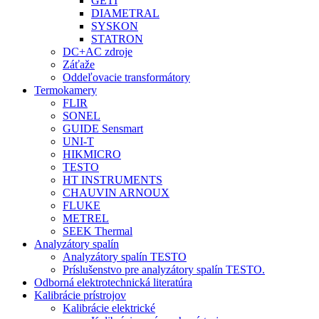
GETI
DIAMETRAL
SYSKON
STATRON
DC+AC zdroje
Záťaže
Oddeľovacie transformátory
Termokamery
FLIR
SONEL
GUIDE Sensmart
UNI-T
HIKMICRO
TESTO
HT INSTRUMENTS
CHAUVIN ARNOUX
FLUKE
METREL
SEEK Thermal
Analyzátory spalín
Analyzátory spalín TESTO
Príslušenstvo pre analyzátory spalín TESTO.
Odborná elektrotechnická literatúra
Kalibrácie prístrojov
Kalibrácie elektrické