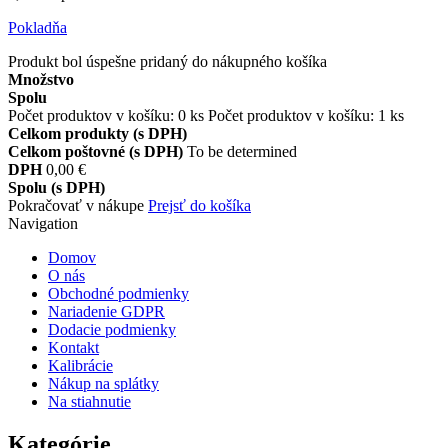
Pokladňa
Produkt bol úspešne pridaný do nákupného košíka
Množstvo
Spolu
Počet produktov v košíku:
0
ks
Počet produktov v košíku: 1 ks
Celkom produkty (s DPH)
Celkom poštovné (s DPH)
To be determined
DPH
0,00 €
Spolu (s DPH)
Pokračovať v nákupe
Prejsť do košíka
Navigation
Domov
O nás
Obchodné podmienky
Nariadenie GDPR
Dodacie podmienky
Kontakt
Kalibrácie
Nákup na splátky
Na stiahnutie
Kategórie