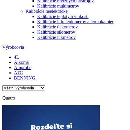
Kalibrácie revíznych prístrojov
Kalibrácie multimetrov
Kalibrácie neelektrické
Kalibrácie teploty a vlhkosti
Kalibrácie infrateplomerov a termokamier
Kalibrácie tlakomerov
Kalibrácie silomerov
Kalibrácie luxmetrov
Výrobcovia
4L
Alkoma
Amprobe
ATC
BENNING
Quatro