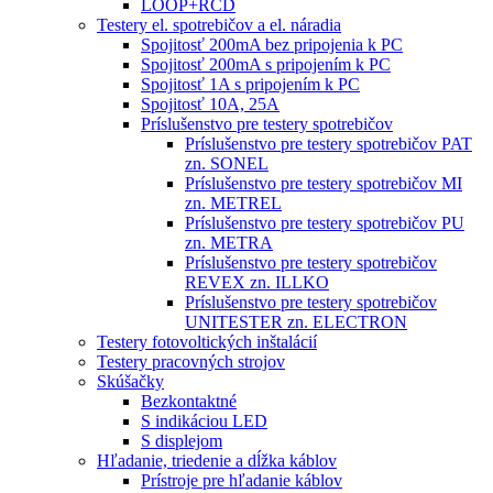
LOOP+RCD
Testery el. spotrebičov a el. náradia
Spojitosť 200mA bez pripojenia k PC
Spojitosť 200mA s pripojením k PC
Spojitosť 1A s pripojením k PC
Spojitosť 10A, 25A
Príslušenstvo pre testery spotrebičov
Príslušenstvo pre testery spotrebičov PAT
zn. SONEL
Príslušenstvo pre testery spotrebičov MI
zn. METREL
Príslušenstvo pre testery spotrebičov PU
zn. METRA
Príslušenstvo pre testery spotrebičov
REVEX zn. ILLKO
Príslušenstvo pre testery spotrebičov
UNITESTER zn. ELECTRON
Testery fotovoltických inštalácií
Testery pracovných strojov
Skúšačky
Bezkontaktné
S indikáciou LED
S displejom
Hľadanie, triedenie a dĺžka káblov
Prístroje pre hľadanie káblov