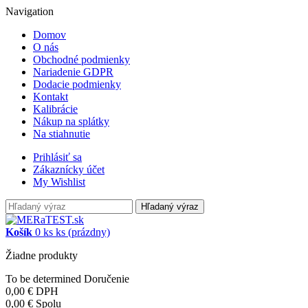
Navigation
Domov
O nás
Obchodné podmienky
Nariadenie GDPR
Dodacie podmienky
Kontakt
Kalibrácie
Nákup na splátky
Na stiahnutie
Prihlásiť sa
Zákaznícky účet
My Wishlist
Hľadaný výraz
Košík
0
ks
ks
(prázdny)
Žiadne produkty
To be determined
Doručenie
0,00 €
DPH
0,00 €
Spolu