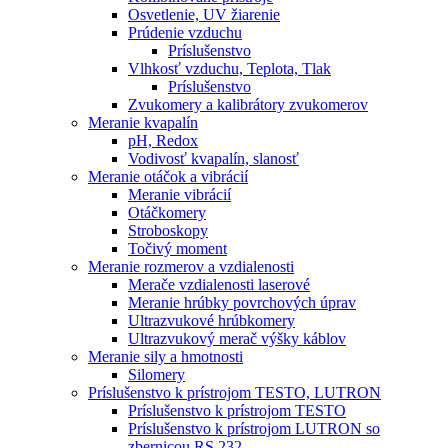
Osvetlenie, UV žiarenie
Prúdenie vzduchu
Príslušenstvo
Vlhkosť vzduchu, Teplota, Tlak
Príslušenstvo
Zvukomery a kalibrátory zvukomerov
Meranie kvapalín
pH, Redox
Vodivosť kvapalín, slanosť
Meranie otáčok a vibrácií
Meranie vibrácií
Otáčkomery
Stroboskopy
Točivý moment
Meranie rozmerov a vzdialenosti
Merače vzdialenosti laserové
Meranie hrúbky povrchových úprav
Ultrazvukové hrúbkomery
Ultrazvukový merač výšky káblov
Meranie sily a hmotnosti
Silomery
Príslušenstvo k prístrojom TESTO, LUTRON
Príslušenstvo k prístrojom TESTO
Príslušenstvo k prístrojom LUTRON so
zbernicou RS 232