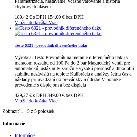
Parametrizácia, nastavenie, včasné varovanie a história
chybových hlásení
189,42 € s DPH
154,00 € bez DPH
Vložiť do košíka
Viac
Testo 6321 - prevodník diferenčného tlaku
Výrobca: Testo Prevodník na meranie diferenčného tlaku v
meracom rozsahu od 100 Pa do 2 bar Magnetický ventil pre
automatickú justáž nuly zaručuje vysokú presnosť a dlhodobú
stabilitu nezávislú na teplote Kalibrácia a analýzy šetria čas a
náklady pri uvádzaní do prevádzky a údržbe V ponuke
prevedenie s displejom a bez displeja
429,27 € s DPH
349,00 € bez DPH
Vložiť do košíka
Viac
Zobraziť 1 - 5 z 5 položiek
Informácie
Informácie