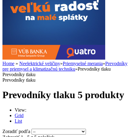
Home
»
Neelektrické veličiny
»
Priemyselné merania
»
Prevodníky
pre priemysel a klimatizačnú techniku
»
Prevodníky tlaku
Prevodníky tlaku
Prevodníky tlaku
Prevodníky tlaku
5 produkty
View:
Grid
List
Zoradiť podľa