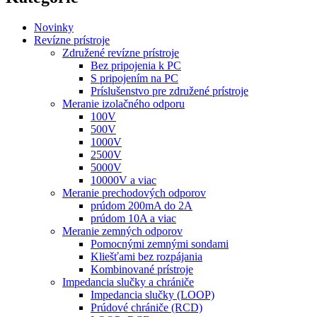
Novinky
Revízne prístroje
Združené revízne prístroje
Bez pripojenia k PC
S pripojením na PC
Príslušenstvo pre združené prístroje
Meranie izolačného odporu
100V
500V
1000V
2500V
5000V
10000V a viac
Meranie prechodových odporov
prúdom 200mA do 2A
prúdom 10A a viac
Meranie zemných odporov
Pomocnými zemnými sondami
Kliešťami bez rozpájania
Kombinované prístroje
Impedancia slučky a chrániče
Impedancia slučky (LOOP)
Prúdové chrániče (RCD)