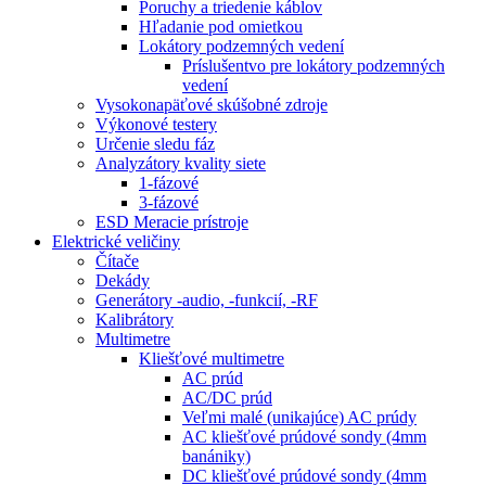
Poruchy a triedenie káblov
Hľadanie pod omietkou
Lokátory podzemných vedení
Príslušentvo pre lokátory podzemných
vedení
Vysokonapäťové skúšobné zdroje
Výkonové testery
Určenie sledu fáz
Analyzátory kvality siete
1-fázové
3-fázové
ESD Meracie prístroje
Elektrické veličiny
Čítače
Dekády
Generátory -audio, -funkcií, -RF
Kalibrátory
Multimetre
Kliešťové multimetre
AC prúd
AC/DC prúd
Veľmi malé (unikajúce) AC prúdy
AC kliešťové prúdové sondy (4mm
banániky)
DC kliešťové prúdové sondy (4mm