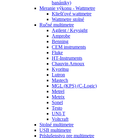
banániky)
Meranie výkonu - Wattmetre
Kliešťové wattmetre
Wattmetre stolné
Ručné multimetre
Agilent / Keysight
Amprobe
Benning
CEM instruments
Fluke
HT-Instruments
Chauvin Arnoux
Kyoritsu
Lutron
Mastech
MGL (KPS) (C-Logic)
Metrel
Metrix
Sonel
Testo
UNI-T
Voltcraft
Stolné multimetre
USB multimetre
Príslušenstvo pre multimetre