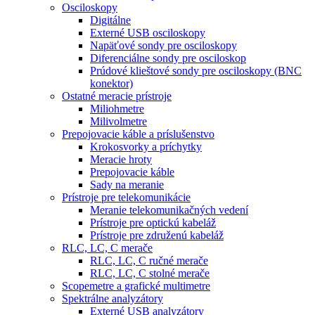
Osciloskopy
Digitálne
Externé USB osciloskopy
Napäťové sondy pre osciloskopy
Diferenciálne sondy pre osciloskop
Prúdové klieštové sondy pre osciloskopy (BNC
konektor)
Ostatné meracie prístroje
Miliohmetre
Milivolmetre
Prepojovacie káble a príslušenstvo
Krokosvorky a príchytky
Meracie hroty
Prepojovacie káble
Sady na meranie
Prístroje pre telekomunikácie
Meranie telekomunikačných vedení
Prístroje pre optickú kabeláž
Prístroje pre združenú kabeláž
RLC, LC, C merače
RLC, LC, C ručné merače
RLC, LC, C stolné merače
Scopemetre a grafické multimetre
Spektrálne analyzátory
Externé USB analyzátory