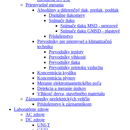
Priemyselné merania
Absolútny a diferenčný tlak, pretlak, podtlak
Digitálne tlakomery
Snímače tlaku
Snímače tlaku MSD - nerezové
Snímače tlaku GMSD - plastové
Príslušenstvo
Prevodníky pre priemysel a klimatizačnú
techniku
Prevodníky teploty
Prevodníky vlhkosti
Prevodníky tlaku
Prevodníky prietoku vzduchu
Koncentrácia kyslíku
Koncentrácia plynov
Meranie elektromagnetického poľa
Detekcia a meranie únikov
Vlhkosť dreva, stavebného materialu
Záznamníky neelektrických veličín
Príslušenstvo k záznamníkom
Laboratórne zdroje
AC zdroje
DC zdroje
UNI-T