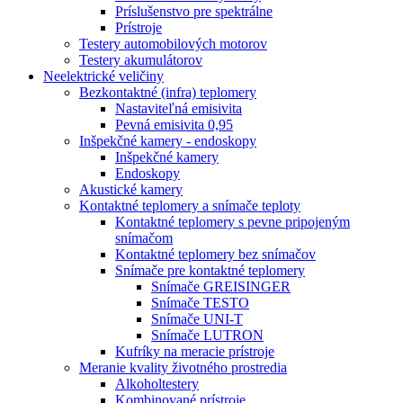
Príslušenstvo pre spektrálne
Prístroje
Testery automobilových motorov
Testery akumulátorov
Neelektrické veličiny
Bezkontaktné (infra) teplomery
Nastaviteľná emisivita
Pevná emisivita 0,95
Inšpekčné kamery - endoskopy
Inšpekčné kamery
Endoskopy
Akustické kamery
Kontaktné teplomery a snímače teploty
Kontaktné teplomery s pevne pripojeným
snímačom
Kontaktné teplomery bez snímačov
Snímače pre kontaktné teplomery
Snímače GREISINGER
Snímače TESTO
Snímače UNI-T
Snímače LUTRON
Kufríky na meracie prístroje
Meranie kvality životného prostredia
Alkoholtestery
Kombinované prístroje