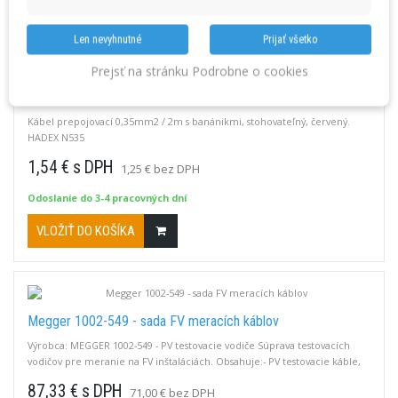
VLOŽIŤ DO KOŠÍKA
Len nevyhnutné
Prijať všetko
Prejsť na stránku Podrobne o cookies
Kábel prepojovací 0,35mm2 / 2m s banánikmi červený
Kábel prepojovací 0,35mm2 / 2m s banánikmi, stohovateľný, červený.
HADEX N535
1,54 € s DPH
1,25 € bez DPH
Odoslanie do 3-4 pracovných dní
VLOŽIŤ DO KOŠÍKA
Megger 1002-549 - sada FV meracích káblov
Výrobca: MEGGER 1002-549 - PV testovacie vodiče Súprava testovacích
vodičov pre meranie na FV inštaláciách. Obsahuje:- PV testovacie káble,
červený a čierny so 4 mm banánikmi, ukončené solárnymi konektormi
87,33 € s DPH
71,00 € bez DPH
MC4 na druhom konci.- redukcie z MC4 na MC3 / 1 pár Hodnoty vodičov