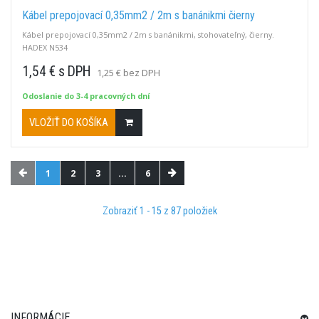
Kábel prepojovací 0,35mm2 / 2m s banánikmi čierny
Kábel prepojovací 0,35mm2 / 2m s banánikmi, stohovateľný, čierny.
HADEX N534
1,54 € s DPH
1,25 € bez DPH
Odoslanie do 3-4 pracovných dní
VLOŽIŤ DO KOŠÍKA
1
2
3
...
6
Zobraziť 1 - 15 z 87 položiek
INFORMÁCIE