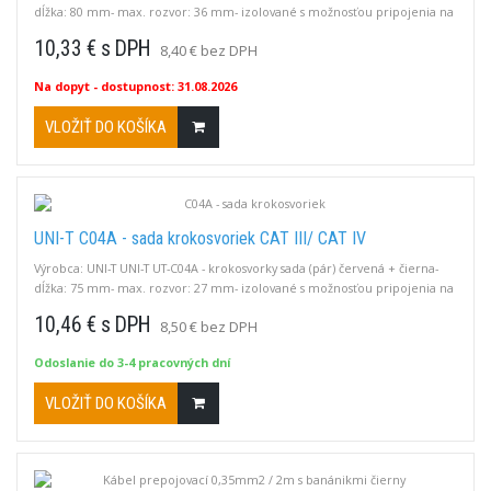
dĺžka: 80 mm- max. rozvor: 36 mm- izolované s možnosťou pripojenia na
štandardný banánik 4mm
10,33 € s DPH
8,40 € bez DPH
Na dopyt
- dostupnost: 31.08.2026
VLOŽIŤ DO KOŠÍKA
UNI-T C04A - sada krokosvoriek CAT III/ CAT IV
Výrobca: UNI-T UNI-T UT-C04A - krokosvorky sada (pár) červená + čierna-
dĺžka: 75 mm- max. rozvor: 27 mm- izolované s možnosťou pripojenia na
štandardný banánik 4mm
10,46 € s DPH
8,50 € bez DPH
Odoslanie do 3-4 pracovných dní
VLOŽIŤ DO KOŠÍKA