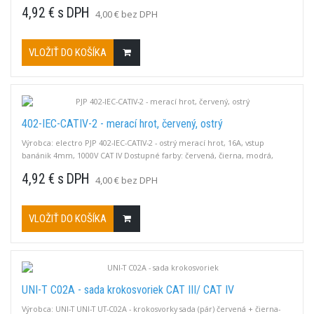
zelená.
4,92 € s DPH
4,00 € bez DPH
VLOŽIŤ DO KOŠÍKA
402-IEC-CATIV-2 - merací hrot, červený, ostrý
Výrobca: electro PJP 402-IEC-CATIV-2 - ostrý merací hrot, 16A, vstup
banánik 4mm, 1000V CAT IV Dostupné farby: červená, čierna, modrá,
zelená.
4,92 € s DPH
4,00 € bez DPH
VLOŽIŤ DO KOŠÍKA
UNI-T C02A - sada krokosvoriek CAT III/ CAT IV
Výrobca: UNI-T UNI-T UT-C02A - krokosvorky sada (pár) červená + čierna-