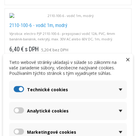
2110-100-6 - vodič 1m, modrý
Výrobca: electro PJP 2110-100-6 - prepojovací vodič 12A, PVC, 4mm
banánik-banánik, nekrytý, max. 30V AC alebo 60V DC, 1m, modrý.
6,40 € s DPH
5,20 € bez DPH
×
Tieto webové stránky ukladajú v súlade so zákonmi na
VLOŽIŤ DO KOŠÍKA
vaše zariadenie súbory, všeobecne nazývané cookies.
Používaním týchto stránok s tým vyjadrujete súhlas.
Technické cookies
2110-100-5 - vodič 1m, zelený
Výrobca: electro PJP 2110-100-5 - prepojovací vodič 12A, PVC, 4mm
Analytické cookies
banánik-banánik, nekrytý, max. 30V AC alebo 60V DC, 1m, zelený.
6,40 € s DPH
5,20 € bez DPH
Marketingové cookies