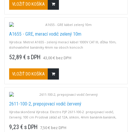
VLOŽIŤ DO KOŠÍKA
A1655 - GRE, merací vodič zelený 10m
Výrobca: Metrel A1655 - zelený merací kábel 1000V CAT III, dĺžka 10m,
stohovateľné banániky 4mm na oboch koncoch
52,89 € s DPH
43,00 € bez DPH
VLOŽIŤ DO KOŠÍKA
2611-100-2, prepojovací vodič červený
Výroba skončená Výrobca: Electro PJP 2611-100-2 prepojovací vodič,
červený, 100 cm Prúdová záťaž až 12A, silikón, 4mm banánik-banánik,
krytý, 1000V CAT II.
9,23 € s DPH
7,50 € bez DPH