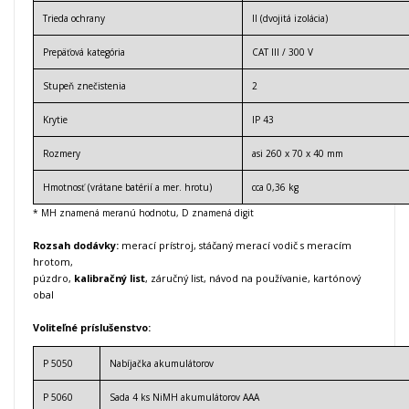
Trieda ochrany
II (dvojitá izolácia)
Prepäťová kategória
CAT III / 300 V
Stupeň znečistenia
2
Krytie
IP 43
Rozmery
asi 260 x 70 x 40 mm
Hmotnosť (vrátane batérií a mer. hrotu)
cca 0,36 kg
* MH znamená meranú hodnotu, D znamená digit
Rozsah dodávky:
merací prístroj, stáčaný merací vodič s meracím
hrotom,
púzdro,
kalibračný list
, záručný list, návod na používanie, kartónový
obal
Voliteľné príslušenstvo:
P 5050
Nabíjačka akumulátorov
P 5060
Sada 4 ks NiMH akumulátorov AAA