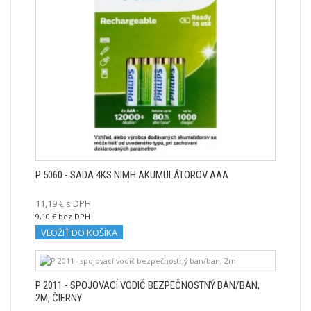
P 5060 - SADA 4KS NIMH AKUMULÁTOROV AAA
11,19 € s DPH
9,10 € bez DPH
VLOŽIŤ DO KOŠÍKA
P 2011 - SPOJOVACÍ VODIČ BEZPEČNOSTNÝ BAN/BAN,
2M, ČIERNY