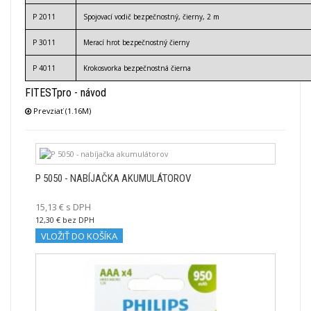
P 2011
Spojovací vodič bezpečnostný, čierny, 2 m
P 3011
Merací hrot bezpečnostný čierny
P 4011
Krokosvorka bezpečnostná čierna
FITESTpro - návod
Prevziať (1.16M)
P 5050 - NABÍJAČKA AKUMULÁTOROV
15,13 € s DPH
12,30 € bez DPH
VLOŽIŤ DO KOŠÍKA