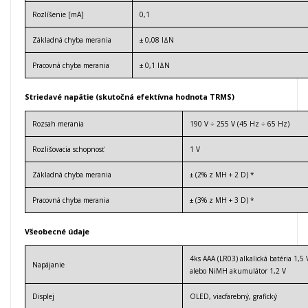
Rozlíšenie [mA]
0,1
Základná chyba merania
± 0,08 I
Δ
N
Pracovná chyba merania
± 0,1 I
Δ
N
Striedavé napätie (skutočná efektívna hodnota TRMS)
Rozsah merania
190 V ÷ 255 V (45 Hz ÷ 65 Hz)
Rozlišovacia schopnosť
1 V
Základná chyba merania
± (2% z MH + 2 D) *
Pracovná chyba merania
± (3% z MH + 3 D) *
Všeobecné údaje
4ks AAA (LR03) alkalická batéria 1,5 
Napájanie
alebo NiMH akumulátor 1,2 V
Displej
OLED, viacfarebný, grafický