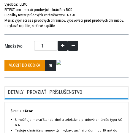
Výrobca: ILLKO
FITEST pro - merač prúdových chráničov RCD
Digitálny tester prúdových chráničov typu A a AC.
Meria: vypínací čas prúdových chráničov, vybavovací prúd prúdových chráničov,
dotykové napätie, sieťové napätie.
Množstvo
VLOŽIŤ DO KOŠÍKA
DETAILY
PREVZIAŤ
PRÍSLUŠENSTVO
ŠPECIFIKÁCIA:
Umožňuje merať štandardné a selektívne prúdové chrániče typu AC
a A
Testuje chrániče s menovitými vybavovacími prúdmi od 10 mA do