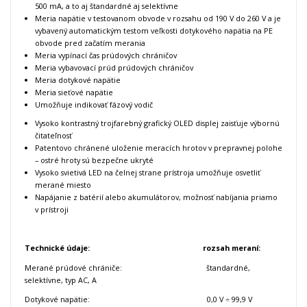
500 mA, a to aj štandardné aj selektívne
Meria napätie v testovanom obvode v rozsahu od 190 V do 260 V a je
vybavený automatickým testom veľkosti dotykového napätia na PE
obvode pred začatím merania
Meria vypínací čas prúdových chráničov
Meria vybavovací prúd prúdových chráničov
Meria dotykové napätie
Meria sieťové napätie
Umožňuje indikovať fázový vodič
Vysoko kontrastný trojfarebný grafický OLED displej zaisťuje výbornú
čitateľnosť
Patentovo chránené uloženie meracích hrotov v prepravnej polohe
– ostré hroty sú bezpečne ukryté
Vysoko svietivá LED na čelnej strane prístroja umožňuje osvetliť
merané miesto
Napájanie z batérií alebo akumulátorov, možnosť nabíjania priamo
v prístroji
Technické údaje: rozsah meraní:
Merané prúdové chrániče: štandardné,
selektívne, typ AC, A
Dotykové napätie: 0,0 V ÷ 99,9 V