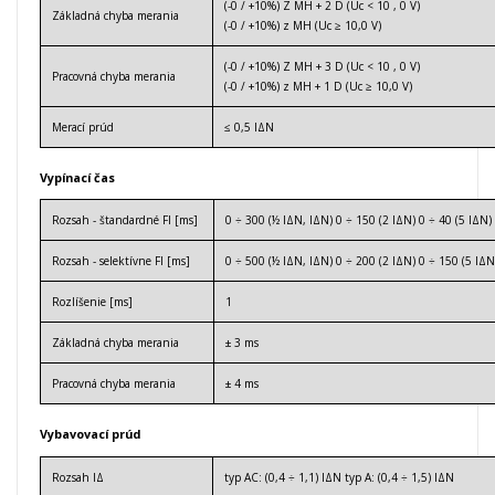
(-0 / +10%) Z MH + 2 D (Uc
<
10
,
0
V)
Základná chyba merania
(-0 / +10%) z MH (Uc
≥
10,0
V)
(-0 / +10%) Z MH +
3
D (Uc
<
10
,
0
V)
Pracovná chyba merania
(-0 / +10%) z MH +
1
D
(Uc
≥
10,0
V)
Merací prúd
≤ 0,5 I
Δ
N
Vypínací čas
Rozsah - štandardné
FI [ms]
0 ÷ 300 (½ I
Δ
N, I
Δ
N) 0 ÷ 150 (2 I
Δ
N) 0 ÷ 40 (5 I
Δ
N)
Rozsah - selektívne FI [ms]
0 ÷ 500 (½ I
Δ
N, I
Δ
N) 0 ÷ 200 (2 I
Δ
N) 0 ÷ 150 (5 I
Δ
N
Rozlíšenie [ms]
1
Základná chyba merania
± 3 ms
Pracovná chyba merania
± 4 ms
Vybavovací prúd
Rozsah I
Δ
typ AC: (0,4 ÷ 1,1) I
Δ
N typ A: (0,4 ÷ 1,5) I
Δ
N