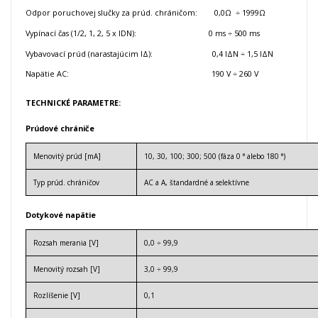
Odpor poruchovej slučky za prúd. chráničom: 0,0Ω ÷ 1999Ω
Vypínací čas (1/2, 1, 2, 5 x IDN): 0 ms ÷ 500 ms
Vybavovací prúd (narastajúcim IΔ): 0,4 IΔN ÷ 1,5 IΔN
Napätie AC: 190 V ÷ 260 V
TECHNICKÉ PARAMETRE:
Prúdové chrániče
Menovitý prúd [mA]
10, 30, 100; 300; 500 (fáza 0 ° alebo 180 °)
Typ prúd.
chráničov
AC a A, štandardné a selektívne
Dotykové napätie
Rozsah merania [V]
0,0 ÷ 99,9
Menovitý rozsah [V]
3,0 ÷ 99,9
Rozlíšenie [V]
0,1