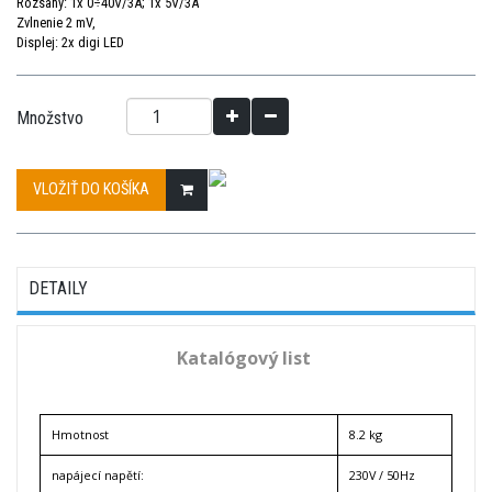
Rozsahy: 1x 0÷40V/3A; 1x 5V/3A
Zvlnenie 2 mV,
Displej: 2x digi LED
Množstvo
VLOŽIŤ DO KOŠÍKA
DETAILY
Katalógový list
Hmotnost
8.2 kg
napájecí napětí:
230V / 50Hz