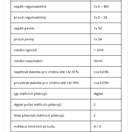
napětí regulovatelné:
1x 0 ÷ 40V
proud regulovatelný:
1x 0 ÷ 3A
napětí pevné:
1x 5V
proud pevný:
1x 3A
zvlnění typické:
< 2mV
zvlnění maximální:
10mV
napěťová stabilita pro změnu sítě +6/-10 %:
cca 0,05%
proudová stabilita pro změnu sítě +6/-10%:
cca 0,05%
typ měřících přístrojů:
digital
digital počet měřících přístrojů:
2
třída přesnosti měřících přístrojů:
2
indikace omezení proudu:
A / O