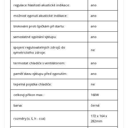
regulace hlasitosti akustické indikace:
ano
možnost vypnutí akustické indikace:
ano
blokování proti špičkám při startu:
ano
samostatné vypínání výstupu:
ano
spojení regulovatelných zdrojů do
ne
symetrického zdroje:
termostat chladiče s ventilátorem:
ano
paměť stavu výstupu před vypnutím:
ano
tepelná pojistka chladiče:
ne
celkový příkon max.:
160W
barva:
černá
172 x 164 x
rozměry (v, š, h - cca):
282mm