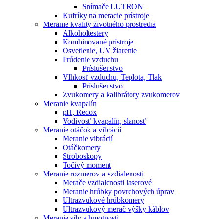
Snímače LUTRON
Kufríky na meracie prístroje
Meranie kvality životného prostredia
Alkoholtestery
Kombinované prístroje
Osvetlenie, UV žiarenie
Prúdenie vzduchu
Príslušenstvo
Vlhkosť vzduchu, Teplota, Tlak
Príslušenstvo
Zvukomery a kalibrátory zvukomerov
Meranie kvapalín
pH, Redox
Vodivosť kvapalín, slanosť
Meranie otáčok a vibrácií
Meranie vibrácií
Otáčkomery
Stroboskopy
Točivý moment
Meranie rozmerov a vzdialenosti
Merače vzdialenosti laserové
Meranie hrúbky povrchových úprav
Ultrazvukové hrúbkomery
Ultrazvukový merač výšky káblov
Meranie sily a hmotnosti