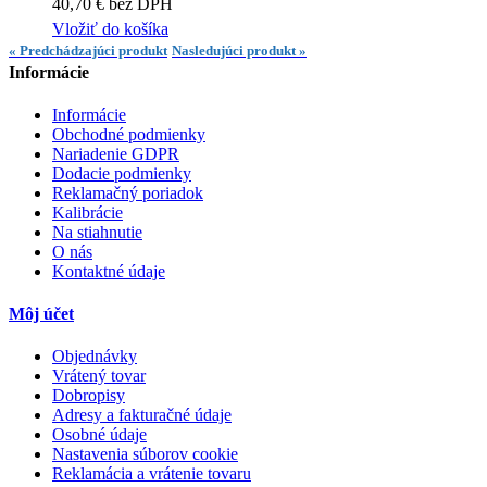
40,70 € bez DPH
Vložiť do košíka
« Predchádzajúci produkt
Nasledujúci produkt »
Informácie
Informácie
Obchodné podmienky
Nariadenie GDPR
Dodacie podmienky
Reklamačný poriadok
Kalibrácie
Na stiahnutie
O nás
Kontaktné údaje
Môj účet
Objednávky
Vrátený tovar
Dobropisy
Adresy a fakturačné údaje
Osobné údaje
Nastavenia súborov cookie
Reklamácia a vrátenie tovaru