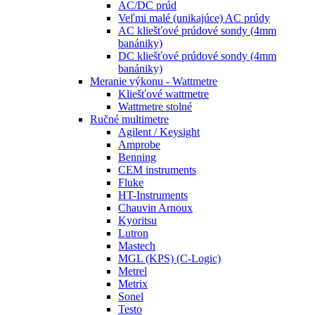
AC/DC prúd
Veľmi malé (unikajúce) AC prúdy
AC kliešťové prúdové sondy (4mm
banániky)
DC kliešťové prúdové sondy (4mm
banániky)
Meranie výkonu - Wattmetre
Kliešťové wattmetre
Wattmetre stolné
Ručné multimetre
Agilent / Keysight
Amprobe
Benning
CEM instruments
Fluke
HT-Instruments
Chauvin Arnoux
Kyoritsu
Lutron
Mastech
MGL (KPS) (C-Logic)
Metrel
Metrix
Sonel
Testo