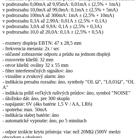
v podrozsahu 0,00mA až 9,95mA: 0,01mA ± (2,5% + 1mA)
v podrozsahu 10,0mA až 99,0mA: 0,1mA ± (2,5% + 5mA)
v podrozsahu 100mA až 300mA: 1mA ± (2,5% + 10mA)
v podrozsahu 0,3A až 2,99A: 0,01A ± (2,5% + 0,1A)
v podrozsahu 3,0A až 9,9A: 0,1A ± (2,5% + 0,3A)
v podrozsahu 10,0 až 20,0A: 0,1A ± (2,5% + 0,5A)
- rozmery displeja EBTN: 47 x 28,5 mm
- frekvencia merania: 2x / sec
- súčasné zobrazenie odporu a prúdu na jednom displeji
- rozovretie klieští: 32 mm
- otvor klieští: oválny 32 x 55 mm
- filter interferenčných signálov: áno
- vizuálne a zvukový alarm: áno
- indikácia presahu rozsahu: áno, symboly "OL Ω", "L0,01Ω", "OL
A"
- indikácia príliš veľkých rušivých prúdov: áno, symbol "NOISE"
- úložisko dát: áno, pre 300 skupín
- napájanie: 6V (4ks batérie 1,5 V / AA, LR6)
- spotreba: max. 50mA
- indikácia slabej batérie: áno
- automatické vypnutie: áno, po 5 minútach
- odpor izolácie krytu prístroja: viac než 20MΩ (500V medzi
obvodom a obalom)