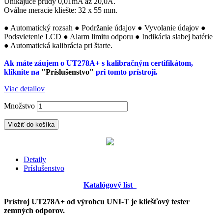
Unikajúce prúdy 0,01mA až 20,0A.
Oválne meracie kliešte: 32 x 55 mm.
● Automatický rozsah ● Podržanie údajov ● Vyvolanie údajov ●
Podsvietenie LCD ● Alarm limitu odporu ● Indikácia slabej batérie
● Automatická kalibrácia pri štarte.
Ak máte záujem o UT278A+ s kalibračným certifikátom,
kliknite na
"Príslušenstvo"
pri tomto prístroji.
Viac detailov
Množstvo
Vložiť do košíka
Detaily
Príslušenstvo
Katalógový list
Prístroj UT278A+ od výrobcu UNI-T je kliešťový tester
zemných odporov.