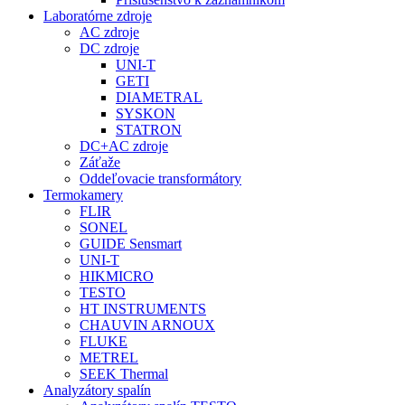
Laboratórne zdroje
AC zdroje
DC zdroje
UNI-T
GETI
DIAMETRAL
SYSKON
STATRON
DC+AC zdroje
Záťaže
Oddeľovacie transformátory
Termokamery
FLIR
SONEL
GUIDE Sensmart
UNI-T
HIKMICRO
TESTO
HT INSTRUMENTS
CHAUVIN ARNOUX
FLUKE
METREL
SEEK Thermal
Analyzátory spalín