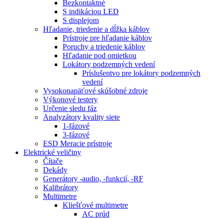
Bezkontaktné
S indikáciou LED
S displejom
Hľadanie, triedenie a dĺžka káblov
Prístroje pre hľadanie káblov
Poruchy a triedenie káblov
Hľadanie pod omietkou
Lokátory podzemných vedení
Príslušentvo pre lokátory podzemných
vedení
Vysokonapäťové skúšobné zdroje
Výkonové testery
Určenie sledu fáz
Analyzátory kvality siete
1-fázové
3-fázové
ESD Meracie prístroje
Elektrické veličiny
Čítače
Dekády
Generátory -audio, -funkcií, -RF
Kalibrátory
Multimetre
Kliešťové multimetre
AC prúd