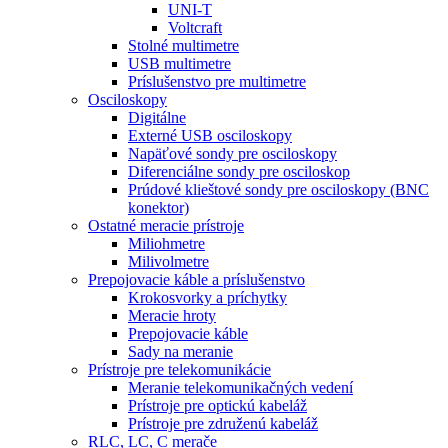
UNI-T
Voltcraft
Stolné multimetre
USB multimetre
Príslušenstvo pre multimetre
Osciloskopy
Digitálne
Externé USB osciloskopy
Napäťové sondy pre osciloskopy
Diferenciálne sondy pre osciloskop
Prúdové klieštové sondy pre osciloskopy (BNC
konektor)
Ostatné meracie prístroje
Miliohmetre
Milivolmetre
Prepojovacie káble a príslušenstvo
Krokosvorky a príchytky
Meracie hroty
Prepojovacie káble
Sady na meranie
Prístroje pre telekomunikácie
Meranie telekomunikačných vedení
Prístroje pre optickú kabeláž
Prístroje pre združenú kabeláž
RLC, LC, C merače