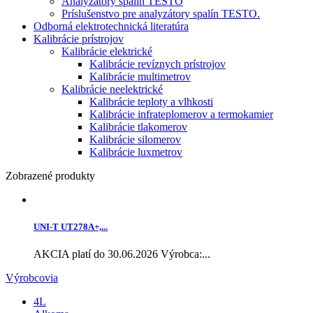
Analyzátory spalín TESTO
Príslušenstvo pre analyzátory spalín TESTO.
Odborná elektrotechnická literatúra
Kalibrácie prístrojov
Kalibrácie elektrické
Kalibrácie revíznych prístrojov
Kalibrácie multimetrov
Kalibrácie neelektrické
Kalibrácie teploty a vlhkosti
Kalibrácie infrateplomerov a termokamier
Kalibrácie tlakomerov
Kalibrácie silomerov
Kalibrácie luxmetrov
Zobrazené produkty
UNI-T UT278A+,...
AKCIA platí do 30.06.2026 Výrobca:...
Výrobcovia
4L