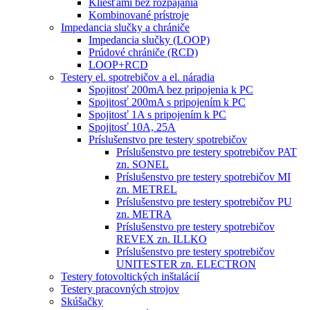
Kliešťami bez rozpájania
Kombinované prístroje
Impedancia slučky a chrániče
Impedancia slučky (LOOP)
Prúdové chrániče (RCD)
LOOP+RCD
Testery el. spotrebičov a el. náradia
Spojitosť 200mA bez pripojenia k PC
Spojitosť 200mA s pripojením k PC
Spojitosť 1A s pripojením k PC
Spojitosť 10A, 25A
Príslušenstvo pre testery spotrebičov
Príslušenstvo pre testery spotrebičov PAT
zn. SONEL
Príslušenstvo pre testery spotrebičov MI
zn. METREL
Príslušenstvo pre testery spotrebičov PU
zn. METRA
Príslušenstvo pre testery spotrebičov
REVEX zn. ILLKO
Príslušenstvo pre testery spotrebičov
UNITESTER zn. ELECTRON
Testery fotovoltických inštalácií
Testery pracovných strojov
Skúšačky