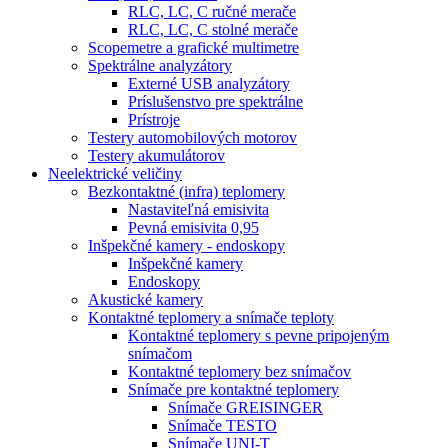
RLC, LC, C ručné merače
RLC, LC, C stolné merače
Scopemetre a grafické multimetre
Spektrálne analyzátory
Externé USB analyzátory
Príslušenstvo pre spektrálne
Prístroje
Testery automobilových motorov
Testery akumulátorov
Neelektrické veličiny
Bezkontaktné (infra) teplomery
Nastaviteľná emisivita
Pevná emisivita 0,95
Inšpekčné kamery - endoskopy
Inšpekčné kamery
Endoskopy
Akustické kamery
Kontaktné teplomery a snímače teploty
Kontaktné teplomery s pevne pripojeným
snímačom
Kontaktné teplomery bez snímačov
Snímače pre kontaktné teplomery
Snímače GREISINGER
Snímače TESTO
Snímače UNI-T