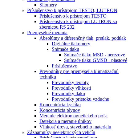
Silomery
Príslušenstvo k prístrojom TESTO, LUTRON
Príslušenstvo k prístrojom TESTO
Príslušenstvo k prístrojom LUTRON so
zbernicou RS 232
Priemyselné merania
Absolútny a diferenčný tlak, pretlak, podtlak
Digitálne tlakomery
Snímače tlaku
Snímače tlaku MSD - nerezové
Snímače tlaku GMSD - plastové
Príslušenstvo
Prevodníky pre priemysel a klimatizačnú
techniku
Prevodníky teploty
Prevodníky vlhkosti
Prevodníky tlaku
Prevodníky prietoku vzduchu
Koncentrácia kyslíku
Koncentrácia plynov
Meranie elektromagnetického poľa
Detekcia a meranie únikov
Vlhkosť dreva, stavebného materialu
Záznamníky neelektrických veličín
Príslušenstvo k záznamníkom