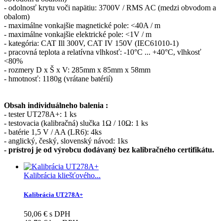
- odolnosť krytu voči napätiu: 3700V / RMS AC (medzi obvodom a
obalom)
- maximálne vonkajšie magnetické pole: <40A / m
- maximálne vonkajšie elektrické pole: <1V / m
- kategória: CAT Ill 300V, CAT IV 150V (IEC61010-1)
- pracovná teplota a relatívna vlhkosť: -10°C ... +40°C, vlhkosť
<80%
- rozmery D x Š x V: 285mm x 85mm x 58mm
- hmotnosť: 1180g (vrátane batérií)
Obsah individuálneho balenia :
- tester UT278A+: 1 ks
- testovacia (kalibračná) slučka 1Ω / 10Ω: 1 ks
- batérie 1,5 V / AA (LR6): 4ks
- anglický, český, slovenský návod: 1ks
- prístroj je od výrobcu dodávaný bez kalibračného certifikátu.
Kalibrácia kliešťového...
Kalibrácia UT278A+
50,06 € s DPH