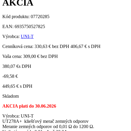
AKCIA
Kód produktu:
07720285
EAN:
6935750527825
Výrobca:
UNI-T
Cenníková cena:
330,63 € bez DPH
406,67 € s DPH
Vaša cena:
309,00 €
bez DPH
380,07 €
s DPH
-69,58 €
449,65 € s DPH
Skladom
AKCIA platí do 30.06.2026
Výrobca: UNI-T
UT278A+ kliešťový merač zemných odporov
Meranie zemných odporov od 0,01 Ω do 1200 Ω.