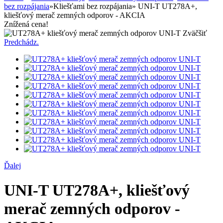
bez rozpájania
»
Kliešťami bez rozpájania
»
UNI-T UT278A+,
kliešťový merač zemných odporov - AKCIA
Znížená cena!
Zväčšiť
Predchádz.
Ďalej
UNI-T UT278A+, kliešťový
merač zemných odporov -