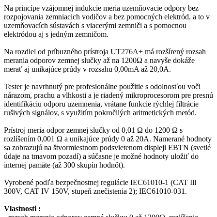
Na princípe vzájomnej indukcie meria uzemňovacie odpory bez
rozpojovania zemniacich vodičov a bez pomocných elektród, a to v
uzemňovacích sústavách s viacerými zemniči a s pomocnou
elektródou aj s jedným zemničom.
Na rozdiel od príbuzného prístroja UT276A+ má rozšírený rozsah
merania odporov zemnej slučky až na 1200Ω a navyše dokáže
merať aj unikajúce prúdy v rozsahu 0,00mA až 20,0A.
Tester je navrhnutý pre profesionálne použitie s odolnosťou voči
nárazom, prachu a vlhkosti a je riadený mikroprocesorom pre presnú
identifikáciu odporu uzemnenia, vrátane funkcie rýchlej filtrácie
rušivých signálov, s využitím pokročilých aritmetických metód.
Prístroj meria odpor zemnej slučky od 0,01 Ω do 1200 Ω s
rozlíšením 0,001 Ω a unikajúce prúdy 0 až 20A. Namerané hodnoty
sa zobrazujú na štvormiestnom podsvietenom displeji EBTN (svetlé
údaje na tmavom pozadí) a súčasne je možné hodnoty uložiť do
internej pamäte (až 300 skupín hodnôt).
Vyrobené podľa bezpečnostnej regulácie IEC61010-1 (CAT Ill
300V, CAT IV 150V, stupeň znečistenia 2); IEC61010-031.
Vlastnosti :