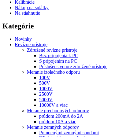
Kalibrácie
Nákup na splátky
Na stiahnutie
Kategórie
Novinky
Revízne prístroje
Združené revízne prístroje
Bez pripojenia k PC
S pripojením na PC
Príslušenstvo pre združené prístroje
Meranie izolačného odporu
100V
500V
1000V
2500V
5000V
10000V a viac
Meranie prechodových odporov
prúdom 200mA do 2A
prúdom 10A a viac
Meranie zemných odporov
Pomocnými zemnými sondami