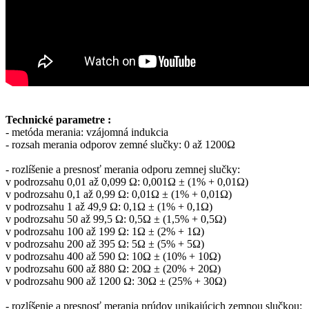
Technické parametre :
- metóda merania: vzájomná indukcia
- rozsah merania odporov zemné slučky: 0 až 1200Ω
- rozlíšenie a presnosť merania odporu zemnej slučky:
v podrozsahu 0,01 až 0,099 Ω: 0,001Ω ± (1% + 0,01Ω)
v podrozsahu 0,1 až 0,99 Ω: 0,01Ω ± (1% + 0,01Ω)
v podrozsahu 1 až 49,9 Ω: 0,1Ω ± (1% + 0,1Ω)
v podrozsahu 50 až 99,5 Ω: 0,5Ω ± (1,5% + 0,5Ω)
v podrozsahu 100 až 199 Ω: 1Ω ± (2% + 1Ω)
v podrozsahu 200 až 395 Ω: 5Ω ± (5% + 5Ω)
v podrozsahu 400 až 590 Ω: 10Ω ± (10% + 10Ω)
v podrozsahu 600 až 880 Ω: 20Ω ± (20% + 20Ω)
v podrozsahu 900 až 1200 Ω: 30Ω ± (25% + 30Ω)
- rozlíšenie a presnosť merania prúdov unikajúcich zemnou slučkou: