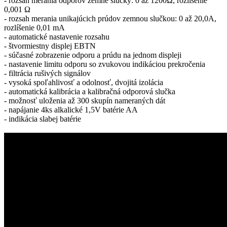
- rozsah merania odporov zemné slučky: 0 až 1200Ω, rozlíšenie
0,001 Ω
- rozsah merania unikajúcich prúdov zemnou slučkou: 0 až 20,0A,
rozlíšenie 0,01 mA
- automatické nastavenie rozsahu
- štvormiestny displej EBTN
- súčasné zobrazenie odporu a prúdu na jednom displeji
- nastavenie limitu odporu so zvukovou indikáciou prekročenia
- filtrácia rušivých signálov
- vysoká spoľahlivosť a odolnosť, dvojitá izolácia
- automatická kalibrácia a kalibračná odporová slučka
- možnosť uloženia až 300 skupín nameraných dát
- napájanie 4ks alkalické 1,5V batérie AA
- indikácia slabej batérie