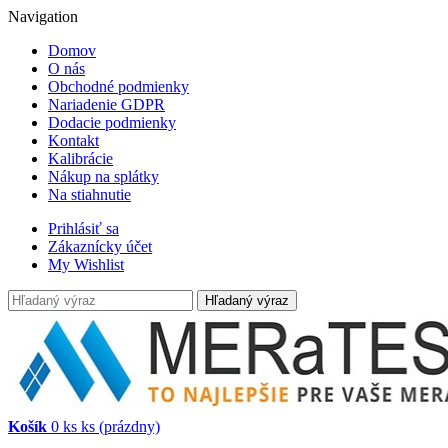
Navigation
Domov
O nás
Obchodné podmienky
Nariadenie GDPR
Dodacie podmienky
Kontakt
Kalibrácie
Nákup na splátky
Na stiahnutie
Prihlásiť sa
Zákaznícky účet
My Wishlist
Hľadaný výraz
Košík
0
ks
ks
(prázdny)