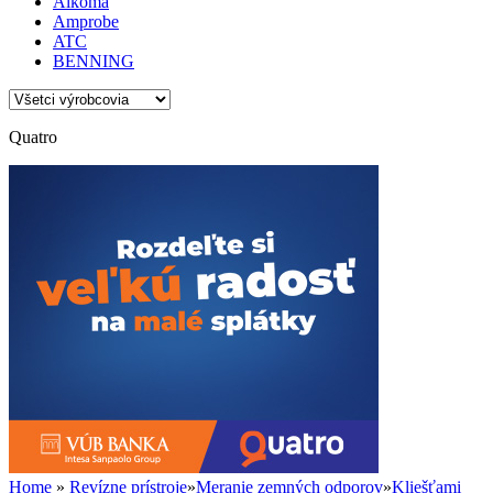
Alkoma
Amprobe
ATC
BENNING
Quatro
Home
»
Revízne prístroje
»
Meranie zemných odporov
»
Kliešťami