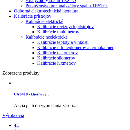
Analyzátory spalín TESTO
Príslušenstvo pre analyzátory spalín TESTO.
Odborná elektrotechnická literatúra
Kalibrácie prístrojov
Kalibrácie elektrické
Kalibrácie revíznych prístrojov
Kalibrácie multimetrov
Kalibrácie neelektrické
Kalibrácie teploty a vlhkosti
Kalibrácie infrateplomerov a termokamier
Kalibrácie tlakomerov
Kalibrácie silomerov
Kalibrácie luxmetrov
Zobrazené produkty
CA 6418 - kliešťový...
Akcia platí do vypredania zásob....
Výrobcovia
4L