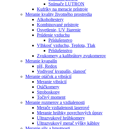
Snímače LUTRON
Kufríky na meracie prístroje
Meranie kvality životného prostredia
Alkoholtestery
Kombinované prístroje
Osvetlenie, UV žiarenie
Prúdenie vzduchu
Príslušenstvo
Vlhkosť vzduchu, Teplota, Tlak
Príslušenstvo
Zvukomery a kalibrátory zvukomerov
Meranie kvapalín
pH, Redox
Vodivosť kvapalín, slanosť
Meranie otáčok a vibrácií
Meranie vibrácií
Otáčkomery
Stroboskopy
Točivý moment
Meranie rozmerov a vzdialenosti
Merače vzdialenosti laserové
Meranie hrúbky povrchových úprav
Ultrazvukové hrúbkomery
Ultrazvukový merač výšky káblov
Meranie sily a hmotnosti