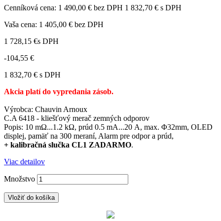
Cenníková cena:
1 490,00 € bez DPH
1 832,70 € s DPH
Vaša cena:
1 405,00 €
bez DPH
1 728,15 €
s DPH
-104,55 €
1 832,70 € s DPH
Akcia platí do vypredania zásob.
Výrobca: Chauvin Arnoux
C.A 6418 - kliešťový merač zemných odporov
Popis: 10 mΩ...1.2 kΩ, prúd 0.5 mA...20 A, max. Φ32mm, OLED
displej, pamäť na 300 meraní, Alarm pre odpor a prúd,
+
kalibračná slučka CL1
ZADARMO
.
Viac detailov
Množstvo
Vložiť do košíka