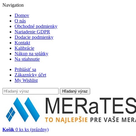
Navigation
Domov
O nás
Obchodné podmienky
Nariadenie GDPR
Dodacie podmienky
Kontakt
Kalibrácie
Nákup na splátky
Na stiahnutie
Prihlásiť sa
Zákaznícky účet
My Wishlist
Hľadaný výraz
Košík
0
ks
ks
(prázdny)