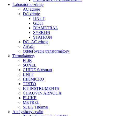
Laboratórne zdroje
AC zdroje
DC zdroje
UNI-T
GETI
DIAMETRAL
SYSKON
STATRON
DC+AC zdroje
Záťaže
Oddeľovacie transformátory
Termokamery
FLIR
SONEL
GUIDE Sensmart
UNI-T
HIKMICRO
TESTO
HT INSTRUMENTS
CHAUVIN ARNOUX
FLUKE
METREL
SEEK Thermal
Analyzátory spalín