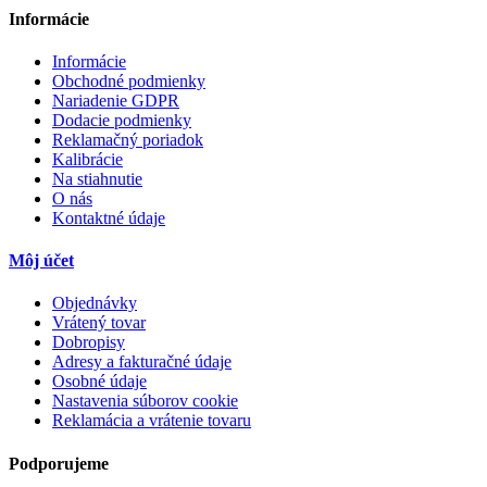
Informácie
Informácie
Obchodné podmienky
Nariadenie GDPR
Dodacie podmienky
Reklamačný poriadok
Kalibrácie
Na stiahnutie
O nás
Kontaktné údaje
Môj účet
Objednávky
Vrátený tovar
Dobropisy
Adresy a fakturačné údaje
Osobné údaje
Nastavenia súborov cookie
Reklamácia a vrátenie tovaru
Podporujeme