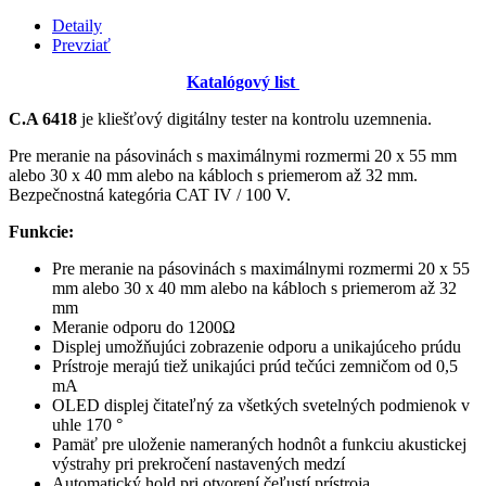
Detaily
Prevziať
Katalógový list
C.A 6418
je kliešťový digitálny tester na kontrolu uzemnenia.
Pre meranie na pásovinách s maximálnymi rozmermi 20 x 55 mm
alebo 30 x 40 mm alebo na kábloch s priemerom až 32 mm.
Bezpečnostná kategória CAT IV / 100 V.
Funkcie:
Pre meranie na pásovinách s maximálnymi rozmermi 20 x 55
mm alebo 30 x 40 mm alebo na kábloch s priemerom až 32
mm
Meranie odporu do 1200Ω
Displej umožňujúci zobrazenie odporu a unikajúceho prúdu
Prístroje merajú tiež unikajúci prúd tečúci zemničom od 0,5
mA
OLED displej čitateľný za všetkých svetelných podmienok v
uhle 170 °
Pamäť pre uloženie nameraných hodnôt a funkciu akustickej
výstrahy pri prekročení nastavených medzí
Automatický hold pri otvorení čeľustí prístroja