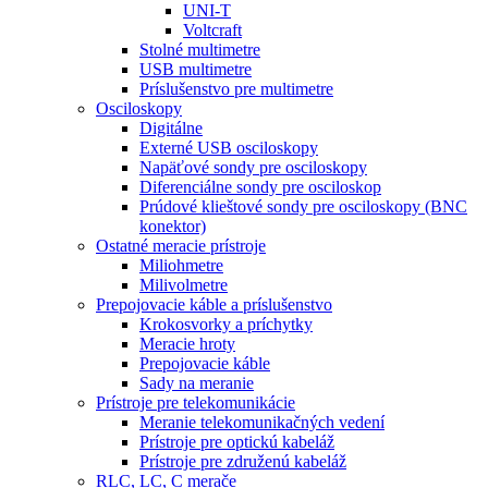
UNI-T
Voltcraft
Stolné multimetre
USB multimetre
Príslušenstvo pre multimetre
Osciloskopy
Digitálne
Externé USB osciloskopy
Napäťové sondy pre osciloskopy
Diferenciálne sondy pre osciloskop
Prúdové klieštové sondy pre osciloskopy (BNC
konektor)
Ostatné meracie prístroje
Miliohmetre
Milivolmetre
Prepojovacie káble a príslušenstvo
Krokosvorky a príchytky
Meracie hroty
Prepojovacie káble
Sady na meranie
Prístroje pre telekomunikácie
Meranie telekomunikačných vedení
Prístroje pre optickú kabeláž
Prístroje pre združenú kabeláž
RLC, LC, C merače