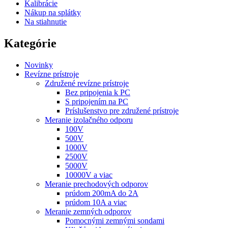
Kalibrácie
Nákup na splátky
Na stiahnutie
Kategórie
Novinky
Revízne prístroje
Združené revízne prístroje
Bez pripojenia k PC
S pripojením na PC
Príslušenstvo pre združené prístroje
Meranie izolačného odporu
100V
500V
1000V
2500V
5000V
10000V a viac
Meranie prechodových odporov
prúdom 200mA do 2A
prúdom 10A a viac
Meranie zemných odporov
Pomocnými zemnými sondami