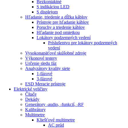
Bezkontaktné
S indikáciou LED
S displejom
Hľadanie, triedenie a dĺžka káblov
Prístroje pre hľadanie káblov
Poruchy a triedenie káblov
Hľadanie pod omietkou
Lokátory podzemných vedení
Príslušentvo pre lokátory podzemných
vedení
Vysokonapäťové skúšobné zdroje
Výkonové testery
Určenie sledu fáz
Analyzátory kvality siete
1-fázové
3-fázové
ESD Meracie prístroje
Elektrické veličiny
Čítače
Dekády
Generátory -audio, -funkcií, -RF
Kalibrátory
Multimetre
Kliešťové multimetre
AC prúd