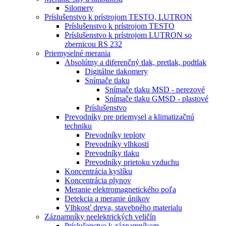
Silomery
Príslušenstvo k prístrojom TESTO, LUTRON
Príslušenstvo k prístrojom TESTO
Príslušenstvo k prístrojom LUTRON so
zbernicou RS 232
Priemyselné merania
Absolútny a diferenčný tlak, pretlak, podtlak
Digitálne tlakomery
Snímače tlaku
Snímače tlaku MSD - nerezové
Snímače tlaku GMSD - plastové
Príslušenstvo
Prevodníky pre priemysel a klimatizačnú
techniku
Prevodníky teploty
Prevodníky vlhkosti
Prevodníky tlaku
Prevodníky prietoku vzduchu
Koncentrácia kyslíku
Koncentrácia plynov
Meranie elektromagnetického poľa
Detekcia a meranie únikov
Vlhkosť dreva, stavebného materialu
Záznamníky neelektrických veličín
Príslušenstvo k záznamníkom