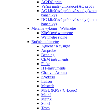
AC/DC prúd
Veľmi malé (unikajúce) AC prúdy
AC kliešťové prúdové sondy (4mm
banániky)
DC kliešťové prúdové sondy (4mm
banániky)
Meranie výkonu - Wattmetre
Kliešťové wattmetre
Wattmetre stolné
Ručné multimetre
Agilent / Keysight
Amprobe
Benning
CEM instruments
Fluke
HT-Instruments
Chauvin Arnoux
Kyoritsu
Lutron
Mastech
MGL (KPS) (C-Logic)
Metrel
Metrix
Sonel
Testo