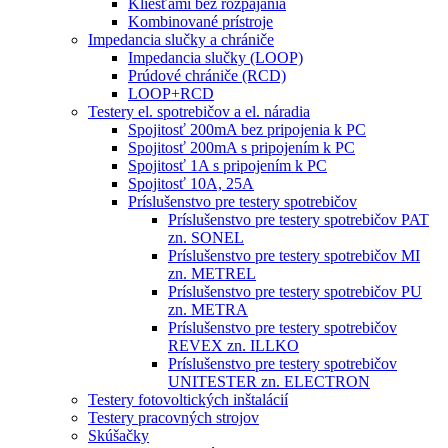
Kliešťami bez rozpájania
Kombinované prístroje
Impedancia slučky a chrániče
Impedancia slučky (LOOP)
Prúdové chrániče (RCD)
LOOP+RCD
Testery el. spotrebičov a el. náradia
Spojitosť 200mA bez pripojenia k PC
Spojitosť 200mA s pripojením k PC
Spojitosť 1A s pripojením k PC
Spojitosť 10A, 25A
Príslušenstvo pre testery spotrebičov
Príslušenstvo pre testery spotrebičov PAT
zn. SONEL
Príslušenstvo pre testery spotrebičov MI
zn. METREL
Príslušenstvo pre testery spotrebičov PU
zn. METRA
Príslušenstvo pre testery spotrebičov
REVEX zn. ILLKO
Príslušenstvo pre testery spotrebičov
UNITESTER zn. ELECTRON
Testery fotovoltických inštalácií
Testery pracovných strojov
Skúšačky