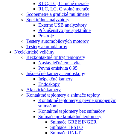
RLC, LC, C ručné merače
RLC, LC, C stolné merače
Scopemetre a grafické multimetre
Spektrálne analyzátory
Externé USB analyzátory
Príslušenstvo pre spektrálne
Prístroje
Testery automobilových motorov
Testery akumulátorov
Neelektrické veličiny
Bezkontaktné (infra) teplomery
Nastaviteľná emisivita
Pevná emisivita 0,95
Inšpekčné kamery - endoskopy
Inšpekčné kamery
Endoskopy
Akustické kamery
Kontaktné teplomery a snímače teploty
Kontaktné teplomery s pevne pripojeným
snímačom
Kontaktné teplomery bez snímačov
Snímače pre kontaktné teplomery
Snímače GREISINGER
Snímače TESTO
Snímače UNI-T