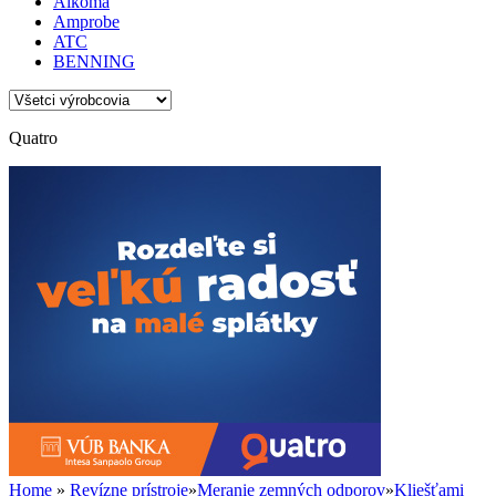
Alkoma
Amprobe
ATC
BENNING
Quatro
Home
»
Revízne prístroje
»
Meranie zemných odporov
»
Kliešťami