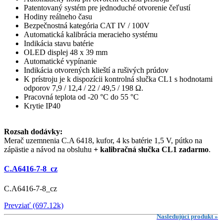
Patentovaný systém pre jednoduché otvorenie čeľustí
Hodiny reálneho času
Bezpečnostná kategória CAT IV / 100V
Automatická kalibrácia meracieho systému
Indikácia stavu batérie
OLED displej 48 x 39 mm
Automatické vypínanie
Indikácia otvorených klieští a rušivých prúdov
K prístroju je k dispozícii kontrolná slučka CL1 s hodnotami
odporov 7,9 / 12,4 / 22 / 49,5 / 198 Ω.
Pracovná teplota od -20 °C do 55 °C
Krytie IP40
Rozsah dodávky:
Merač uzemnenia C.A 6418, kufor, 4 ks batérie 1,5 V, pútko na
zápästie a návod na obsluhu
+
kalibračná slučka CL1
zadarmo
.
C.A6416-7-8_cz
C.A6416-7-8_cz
Prevziať (697.12k)
Nasledujúci produkt »