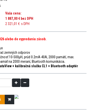
5
Vaša cena:
1 887,00 €
bez DPH
2 321,01 €
s DPH
2026 alebo do vypredania zásob.
ux
erač zemných odporov
kčnosť 10-500μH, prúd 0.2mA-40A, 2000 pamätí, max.
pamäť na 2000 meraní, Bluetooth komunikácia
.
DataView
+
kalibračná slučka CL1
+
Bluetooth adaptér
A