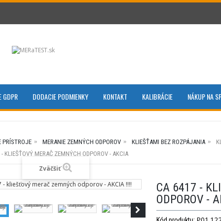
E GDPR
DODACIE PODMIENKY
KONTAKT
KALIBRÁCIE
NÁKUP NA S
E PRÍSTROJE
MERANIE ZEMNÝCH ODPOROV
KLIEŠŤAMI BEZ ROZPÁJANIA
K
7 - KLIEŠŤOVÝ MERAČ ZEMNÝCH ODPOROV - AKCIA
Zväčšiť
CA 6417 - K
ODPOROV - A
P01.122
Kód produktu: