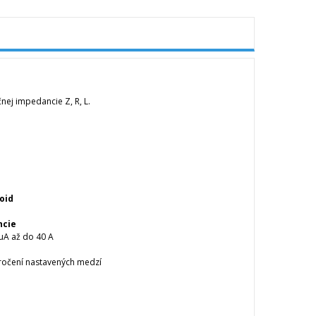
nej impedancie Z, R, L.
oid
ncie
 μA až do 40 A
kročení nastavených medzí