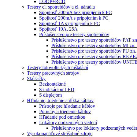
LOOP+RCD
Testery el. spotrebičov a el. náradia
Spojitosť 200mA bez pripojenia k PC
Spojitosť 200mA s pripojením k PC
Spojitosť 1A s pripojením k PC
Spojitosť 10A, 25A
Príslušenstvo pre testery spotrebičov
Príslušenstvo pre testery spotrebičov PAT
Príslušenstvo pre testery spotrebičov MI 
Príslušenstvo pre testery spotrebičov PU 
Príslušenstvo pre testery spotrebičov RE
Príslušenstvo pre testery spotrebičov 
Testery fotovoltických inštalácií
Testery pracovných strojov
Skúšačky
Bezkontaktné
S indikáciou LED
S displejom
Hľadanie, triedenie a dĺžka káblov
Prístroje pre hľadanie káblov
Poruchy a triedenie káblov
Hľadanie pod omietkou
Lokátory podzemných vedení
Príslušentvo pre lokátory podzemných vede
Vysokonapäťové skúšobné zdroje