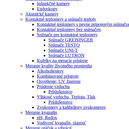
Inšpekčné kamery
Endoskopy
Akustické kamery
Kontaktné teplomery a snímače teploty
Kontaktné teplomery s pevne pripojeným snímač
Kontaktné teplomery bez snímačov
Snímače pre kontaktné teplomery
Snímače GREISINGER
Snímače TESTO
Snímače UNI-T
Snímače LUTRON
Kufríky na meracie prístroje
Meranie kvality životného prostredia
Alkoholtestery
Kombinované prístroje
Osvetlenie, UV žiarenie
Prúdenie vzduchu
Príslušenstvo
Vlhkosť vzduchu, Teplota, Tlak
Príslušenstvo
Zvukomery a kalibrátory zvukomerov
Meranie kvapalín
pH, Redox
Vodivosť kvapalín, slanosť
Meranie otáčok a vibrácií