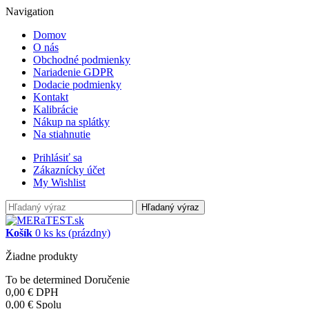
Navigation
Domov
O nás
Obchodné podmienky
Nariadenie GDPR
Dodacie podmienky
Kontakt
Kalibrácie
Nákup na splátky
Na stiahnutie
Prihlásiť sa
Zákaznícky účet
My Wishlist
Hľadaný výraz
Košík
0
ks
ks
(prázdny)
Žiadne produkty
To be determined
Doručenie
0,00 €
DPH
0,00 €
Spolu