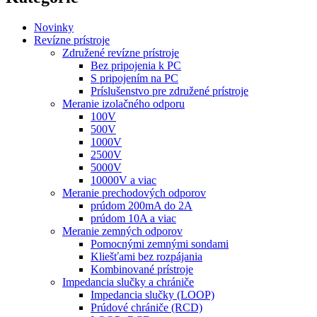
Novinky
Revízne prístroje
Združené revízne prístroje
Bez pripojenia k PC
S pripojením na PC
Príslušenstvo pre združené prístroje
Meranie izolačného odporu
100V
500V
1000V
2500V
5000V
10000V a viac
Meranie prechodových odporov
prúdom 200mA do 2A
prúdom 10A a viac
Meranie zemných odporov
Pomocnými zemnými sondami
Kliešťami bez rozpájania
Kombinované prístroje
Impedancia slučky a chrániče
Impedancia slučky (LOOP)
Prúdové chrániče (RCD)