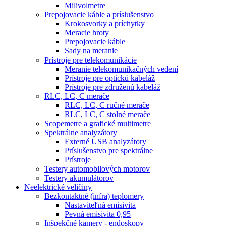
Milivolmetre
Prepojovacie káble a príslušenstvo
Krokosvorky a príchytky
Meracie hroty
Prepojovacie káble
Sady na meranie
Prístroje pre telekomunikácie
Meranie telekomunikačných vedení
Prístroje pre optickú kabeláž
Prístroje pre združenú kabeláž
RLC, LC, C merače
RLC, LC, C ručné merače
RLC, LC, C stolné merače
Scopemetre a grafické multimetre
Spektrálne analyzátory
Externé USB analyzátory
Príslušenstvo pre spektrálne
Prístroje
Testery automobilových motorov
Testery akumulátorov
Neelektrické veličiny
Bezkontaktné (infra) teplomery
Nastaviteľná emisivita
Pevná emisivita 0,95
Inšpekčné kamery - endoskopy