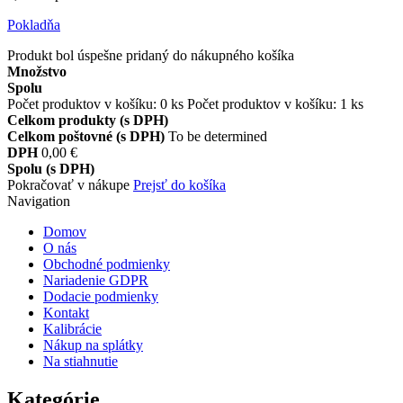
Pokladňa
Produkt bol úspešne pridaný do nákupného košíka
Množstvo
Spolu
Počet produktov v košíku:
0
ks
Počet produktov v košíku: 1 ks
Celkom produkty (s DPH)
Celkom poštovné (s DPH)
To be determined
DPH
0,00 €
Spolu (s DPH)
Pokračovať v nákupe
Prejsť do košíka
Navigation
Domov
O nás
Obchodné podmienky
Nariadenie GDPR
Dodacie podmienky
Kontakt
Kalibrácie
Nákup na splátky
Na stiahnutie
Kategórie