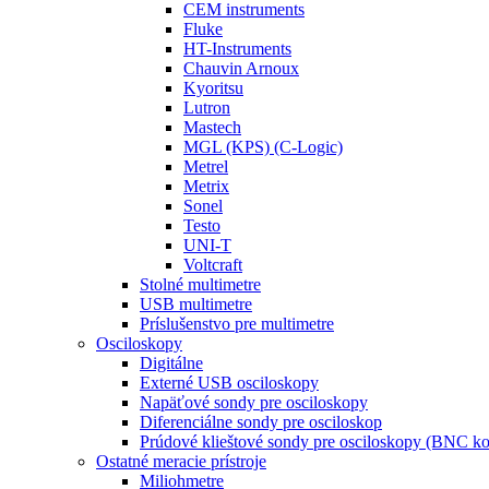
CEM instruments
Fluke
HT-Instruments
Chauvin Arnoux
Kyoritsu
Lutron
Mastech
MGL (KPS) (C-Logic)
Metrel
Metrix
Sonel
Testo
UNI-T
Voltcraft
Stolné multimetre
USB multimetre
Príslušenstvo pre multimetre
Osciloskopy
Digitálne
Externé USB osciloskopy
Napäťové sondy pre osciloskopy
Diferenciálne sondy pre osciloskop
Prúdové klieštové sondy pre osciloskopy (BNC ko
Ostatné meracie prístroje
Miliohmetre