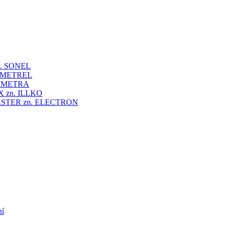
 zn. SONEL
zn. METREL
zn. METRA
VEX zn. ILLKO
UNITESTER zn. ELECTRON
ní