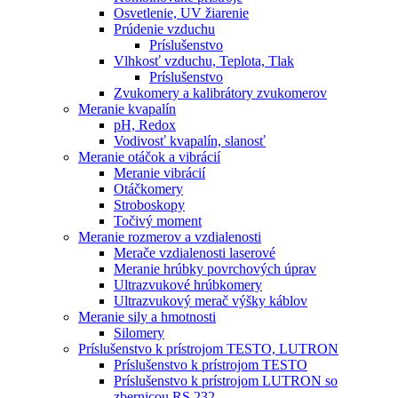
Osvetlenie, UV žiarenie
Prúdenie vzduchu
Príslušenstvo
Vlhkosť vzduchu, Teplota, Tlak
Príslušenstvo
Zvukomery a kalibrátory zvukomerov
Meranie kvapalín
pH, Redox
Vodivosť kvapalín, slanosť
Meranie otáčok a vibrácií
Meranie vibrácií
Otáčkomery
Stroboskopy
Točivý moment
Meranie rozmerov a vzdialenosti
Merače vzdialenosti laserové
Meranie hrúbky povrchových úprav
Ultrazvukové hrúbkomery
Ultrazvukový merač výšky káblov
Meranie sily a hmotnosti
Silomery
Príslušenstvo k prístrojom TESTO, LUTRON
Príslušenstvo k prístrojom TESTO
Príslušenstvo k prístrojom LUTRON so
zbernicou RS 232