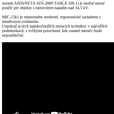
noriem ANSI/NETA ATS-2009 TABLE 100.1) je možné merač
použiť pre objekty s menovitým napätím nad 34,5 kV.
MIC-15k1 je mimoriadne moderné, ergonomické zariadenie s
intuitívnym ovládaním.
Uspokojí aj tých najnáročnejších meracích technikov v najťažších
podmienkach, s veľkými poruchami, kde ostatné merače budú
nepoužiteľné.