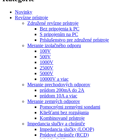
Novinky
Revízne prístroje
Združené revízne prístroje
Bez pripojenia k PC
S pripojením na PC
Príslušenstvo pre združené prístroje
Meranie izolačného odporu
100V
500V
1000V
2500V
5000V
10000V a viac
Meranie prechodových odporov
prúdom 200mA do 2A
prúdom 10A a viac
Meranie zemných odporov
Pomocnými zemnými sondami
Kliešťami bez rozpájania
Kombinované prístroje
Impedancia slučky a chrániče
Impedancia slučky (LOOP)
Prúdové chrániče (RCD)