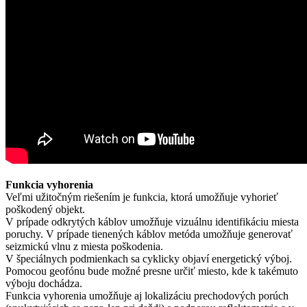
Funkcia vyhorenia
Veľmi užitočným riešením je funkcia, ktorá umožňuje vyhorieť
poškodený objekt.
V prípade odkrytých káblov umožňuje vizuálnu identifikáciu miesta
poruchy. V prípade tienených káblov metóda umožňuje generovať
seizmickú vlnu z miesta poškodenia.
V špeciálnych podmienkach sa cyklicky objaví energetický výboj.
Pomocou geofónu bude možné presne určiť miesto, kde k takémuto
výboju dochádza.
Funkcia vyhorenia umožňuje aj lokalizáciu prechodových porúch