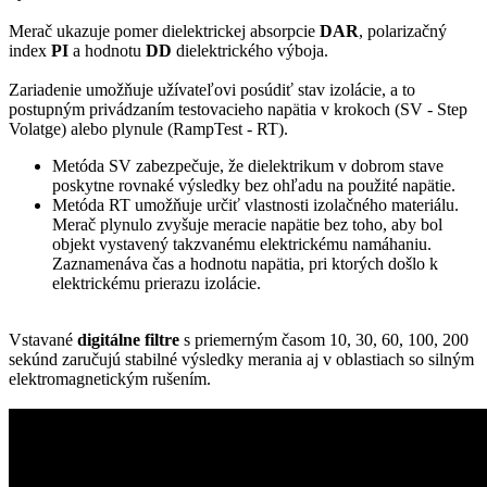
Merač ukazuje pomer dielektrickej absorpcie
DAR
, polarizačný
index
PI
a hodnotu
DD
dielektrického výboja.
Zariadenie umožňuje užívateľovi posúdiť stav izolácie, a to
postupným privádzaním testovacieho napätia v krokoch (SV - Step
Volatge) alebo plynule (RampTest - RT).
Metóda SV zabezpečuje, že dielektrikum v dobrom stave
poskytne rovnaké výsledky bez ohľadu na použité napätie.
Metóda RT umožňuje určiť vlastnosti izolačného materiálu.
Merač plynulo zvyšuje meracie napätie bez toho, aby bol
objekt vystavený takzvanému elektrickému namáhaniu.
Zaznamenáva čas a hodnotu napätia, pri ktorých došlo k
elektrickému prierazu izolácie.
Vstavané
digitálne filtre
s priemerným časom 10, 30, 60, 100, 200
sekúnd zaručujú stabilné výsledky merania aj v oblastiach so silným
elektromagnetickým rušením.