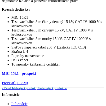
degradácie izolácie a plánovať rekonštrukčné práce.
Rozsah dodávky:
MIC-15K1
Testovací kábel 3 m čierny tienený 15 kV, CAT IV 1000 V s
krokosvorkou
Testovací kábel 3 m červený 15 kV, CAT IV 1000 V s
krokosvorkou
Testovací kábel 3 m modrý 15 kV, CAT IV 1000 V s
krokosvorkou
Sieťový napájací kábel 230 V (zástrčka IEC C13)
Brašna L-4
Popruhy na zavesenie
USB kábel
Továrenský kalibračný certifikát
MIC-15k1 - prospekt
Prevziať (1.86M)
« Predchádzajúci produkt
Nasledujúci produkt »
Informácie
Informácie