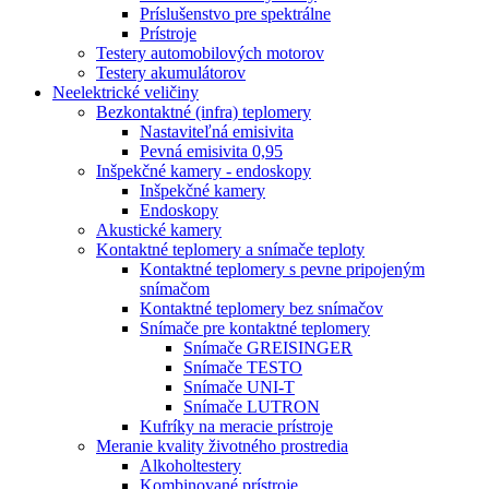
Príslušenstvo pre spektrálne
Prístroje
Testery automobilových motorov
Testery akumulátorov
Neelektrické veličiny
Bezkontaktné (infra) teplomery
Nastaviteľná emisivita
Pevná emisivita 0,95
Inšpekčné kamery - endoskopy
Inšpekčné kamery
Endoskopy
Akustické kamery
Kontaktné teplomery a snímače teploty
Kontaktné teplomery s pevne pripojeným
snímačom
Kontaktné teplomery bez snímačov
Snímače pre kontaktné teplomery
Snímače GREISINGER
Snímače TESTO
Snímače UNI-T
Snímače LUTRON
Kufríky na meracie prístroje
Meranie kvality životného prostredia
Alkoholtestery
Kombinované prístroje