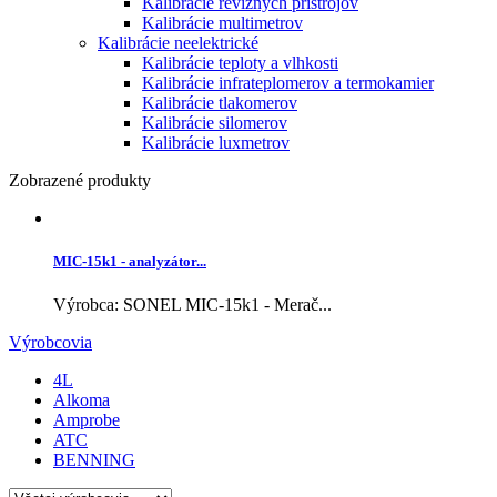
Kalibrácie revíznych prístrojov
Kalibrácie multimetrov
Kalibrácie neelektrické
Kalibrácie teploty a vlhkosti
Kalibrácie infrateplomerov a termokamier
Kalibrácie tlakomerov
Kalibrácie silomerov
Kalibrácie luxmetrov
Zobrazené produkty
MIC-15k1 - analyzátor...
Výrobca: SONEL MIC-15k1 - Merač...
Výrobcovia
4L
Alkoma
Amprobe
ATC
BENNING