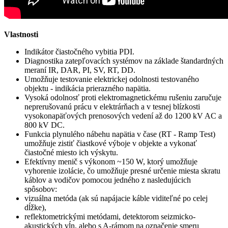
Vlastnosti
Indikátor čiastočného vybitia PDI.
Diagnostika zatepľovacích systémov na základe štandardných
meraní IR, DAR, PI, SV, RT, DD.
Umožňuje testovanie elektrickej odolnosti testovaného
objektu - indikácia prierazného napätia.
Vysoká odolnosť proti elektromagnetickému rušeniu zaručuje
neprerušovanú prácu v elektrárňach a v tesnej blízkosti
vysokonapäťových prenosových vedení až do 1200 kV AC a
800 kV DC.
Funkcia plynulého nábehu napätia v čase (RT - Ramp Test)
umožňuje zistiť čiastkové výboje v objekte a vykonať
čiastočné miesto ich výskytu.
Efektívny menič s výkonom ~150 W, ktorý umožňuje
vyhorenie izolácie, čo umožňuje presné určenie miesta skratu
káblov a vodičov pomocou jedného z nasledujúcich
spôsobov:
vizuálna metóda (ak sú napájacie káble viditeľné po celej
dĺžke),
reflektometrickými metódami, detektorom seizmicko-
akustických vĺn, alebo s A-rámom na označenie smeru