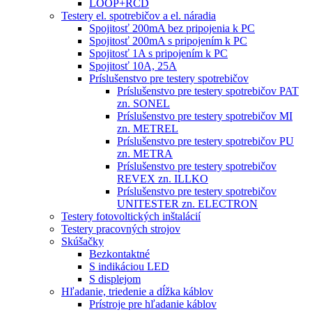
LOOP+RCD
Testery el. spotrebičov a el. náradia
Spojitosť 200mA bez pripojenia k PC
Spojitosť 200mA s pripojením k PC
Spojitosť 1A s pripojením k PC
Spojitosť 10A, 25A
Príslušenstvo pre testery spotrebičov
Príslušenstvo pre testery spotrebičov PAT
zn. SONEL
Príslušenstvo pre testery spotrebičov MI
zn. METREL
Príslušenstvo pre testery spotrebičov PU
zn. METRA
Príslušenstvo pre testery spotrebičov
REVEX zn. ILLKO
Príslušenstvo pre testery spotrebičov
UNITESTER zn. ELECTRON
Testery fotovoltických inštalácií
Testery pracovných strojov
Skúšačky
Bezkontaktné
S indikáciou LED
S displejom
Hľadanie, triedenie a dĺžka káblov
Prístroje pre hľadanie káblov