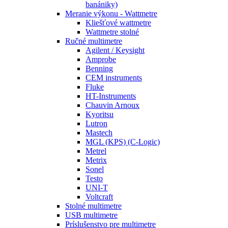
banániky)
Meranie výkonu - Wattmetre
Kliešťové wattmetre
Wattmetre stolné
Ručné multimetre
Agilent / Keysight
Amprobe
Benning
CEM instruments
Fluke
HT-Instruments
Chauvin Arnoux
Kyoritsu
Lutron
Mastech
MGL (KPS) (C-Logic)
Metrel
Metrix
Sonel
Testo
UNI-T
Voltcraft
Stolné multimetre
USB multimetre
Príslušenstvo pre multimetre