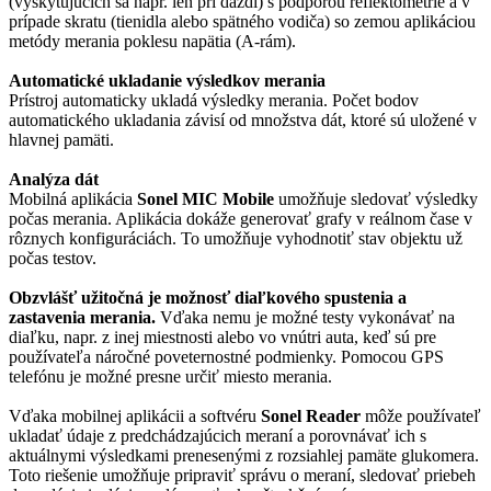
(vyskytujúcich sa napr. len pri daždi) s podporou reflektometrie a v
prípade skratu (tienidla alebo spätného vodiča) so zemou aplikáciou
metódy merania poklesu napätia (A-rám).
Automatické ukladanie výsledkov merania
Prístroj automaticky ukladá výsledky merania. Počet bodov
automatického ukladania závisí od množstva dát, ktoré sú uložené v
hlavnej pamäti.
Analýza dát
Mobilná aplikácia
Sonel MIC Mobile
umožňuje sledovať výsledky
počas merania. Aplikácia dokáže generovať grafy v reálnom čase v
rôznych konfiguráciách. To umožňuje vyhodnotiť stav objektu už
počas testov.
Obzvlášť užitočná je možnosť diaľkového spustenia a
zastavenia merania.
Vďaka nemu je možné testy vykonávať na
diaľku, napr. z inej miestnosti alebo vo vnútri auta, keď sú pre
používateľa náročné poveternostné podmienky. Pomocou GPS
telefónu je možné presne určiť miesto merania.
Vďaka mobilnej aplikácii a softvéru
Sonel Reader
môže používateľ
ukladať údaje z predchádzajúcich meraní a porovnávať ich s
aktuálnymi výsledkami prenesenými z rozsiahlej pamäte glukomera.
Toto riešenie umožňuje pripraviť správu o meraní, sledovať priebeh