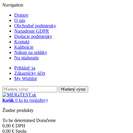
Navigation
Domov
O nás
Obchodné podmienky
Nariadenie GDPR
Dodacie podmienky
Kontakt
Kalibrácie
Nákup na splátky
Na stiahnutie
Prihlásiť sa
Zákaznícky účet
My Wishlist
Hľadaný výraz
Košík
0
ks
ks
(prázdny)
Žiadne produkty
To be determined
Doručenie
0,00 €
DPH
0,00 €
Spolu