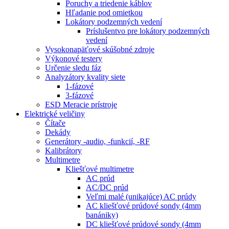
Poruchy a triedenie káblov
Hľadanie pod omietkou
Lokátory podzemných vedení
Príslušentvo pre lokátory podzemných
vedení
Vysokonapäťové skúšobné zdroje
Výkonové testery
Určenie sledu fáz
Analyzátory kvality siete
1-fázové
3-fázové
ESD Meracie prístroje
Elektrické veličiny
Čítače
Dekády
Generátory -audio, -funkcií, -RF
Kalibrátory
Multimetre
Kliešťové multimetre
AC prúd
AC/DC prúd
Veľmi malé (unikajúce) AC prúdy
AC kliešťové prúdové sondy (4mm
banániky)
DC kliešťové prúdové sondy (4mm