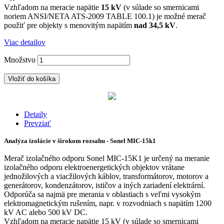
Vzhľadom na meracie napätie
15 kV
(v súlade so smernicami
noriem ANSI/NETA ATS-2009 TABLE 100.1) je možné merač
použiť pre objekty s menovitým napätím
nad 34,5 kV
.
Viac detailov
Množstvo
Vložiť do košíka
Detaily
Prevziať
Analýza izolácie v širokom rozsahu - Sonel MIC-15k1
Merač izolačného odporu Sonel MIC-15K1 je určený na meranie
izolačného odporu elektroenergetických objektov vrátane
jednožilových a viacžilových káblov, transformátorov, motorov a
generátorov, kondenzátorov, ističov a iných zariadení elektrární.
Odporúča sa najmä pre merania v oblastiach s veľmi vysokým
elektromagnetickým rušením, napr. v rozvodniach s napätím 1200
kV AC alebo 500 kV DC.
Vzhľadom na meracie napätie 15 kV (v súlade so smernicami