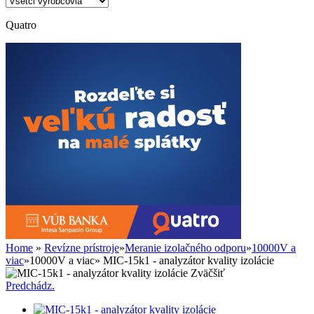
Quatro
Home
»
Revízne prístroje
»
Meranie izolačného odporu
»
10000V a
viac
»
10000V a viac
»
MIC-15k1 - analyzátor kvality izolácie
Zväčšiť
Predchádz.