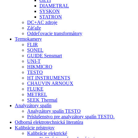
GETI
DIAMETRAL
SYSKON
STATRON
DC+AC zdroje
Záťaže
Oddeľovacie transformátory
Termokamery
FLIR
SONEL
GUIDE Sensmart
UNI-T
HIKMICRO
TESTO
HT INSTRUMENTS
CHAUVIN ARNOUX
FLUKE
METREL
SEEK Thermal
Analyzátory spalín
Analyzátory spalín TESTO
Príslušenstvo pre analyzátory spalín TESTO.
Odborná elektrotechnická literatúra
Kalibrácie prístrojov
Kalibrácie elektrické