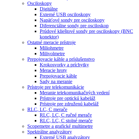
Osciloskopy
Digitálne
Externé USB osciloskopy
Napäťové sondy pre osciloskopy
Diferenciálne sondy pre osciloskop
Prúdové klieštové sondy pre osciloskopy (BNC
konektor)
Ostatné meracie prístroje
Miliohmetre
Milivolmetre
Prepojovacie káble a príslušenstvo
Krokosvorky a príchytky
Meracie hroty
Prepojovacie káble
Sady na meranie
Prístroje pre telekomunikácie
Meranie telekomunikačných vedení
Prístroje pre optickú kabeláž
Prístroje pre združenú kabeláž
RLC, LC, C merače
RLC, LC, C ručné merače
RLC, LC, C stolné merače
Scopemetre a grafické multimetre
Spektrálne analyzátory
Externé USB analyzátory