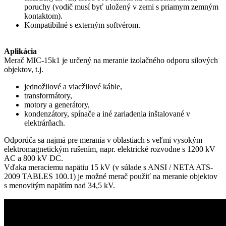
poruchy (vodič musí byť uložený v zemi s priamym zemným
kontaktom).
Kompatibilné s externým softvérom.
Aplikácia
Merač MIC-15k1 je určený na meranie izolačného odporu silových
objektov, t.j.
jednožilové a viacžilové káble,
transformátory,
motory a generátory,
kondenzátory, spínače a iné zariadenia inštalované v
elektrárňach.
Odporúča sa najmä pre merania v oblastiach s veľmi vysokým
elektromagnetickým rušením, napr. elektrické rozvodne s 1200 kV
AC a 800 kV DC.
Vďaka meraciemu napätiu 15 kV (v súlade s ANSI / NETA ATS-
2009 TABLES 100.1) je možné merač použiť na meranie objektov
s menovitým napätím nad 34,5 kV.