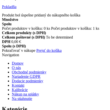
Pokladňa
Produkt bol úspešne pridaný do nákupného košíka
Množstvo
Spolu
Počet produktov v košíku:
0
ks
Počet produktov v košíku: 1 ks
Celkom produkty (s DPH)
Celkom poštovné (s DPH)
To be determined
DPH
0,00 €
Spolu (s DPH)
Pokračovať v nákupe
Prejsť do košíka
Navigation
Domov
O nás
Obchodné podmienky
Nariadenie GDPR
Dodacie podmienky
Kontakt
Kalibrácie
Nákup na splátky
Na stiahnutie
Kategórie