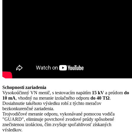
Schopnosti zariadenia
Vysokoúčinný VN menič, s testovacím napätím
15 kV
a prúdom
do
10 mA
, vhodný na meranie izolačného odporu
do 40 TΩ
.
Dosiahnutie takéhoto výsledku robí z týchto meračov
bezkonkurenčné zariadenia.
Trojvodičové meranie odporu, vykonávané pomocou vodiča
"GUARD", eliminuje povrchové zvodové prúdy spôsobené
znečistenou izoláciou, čím zvyšuje spoľahlivosť získaných
výsledkov.