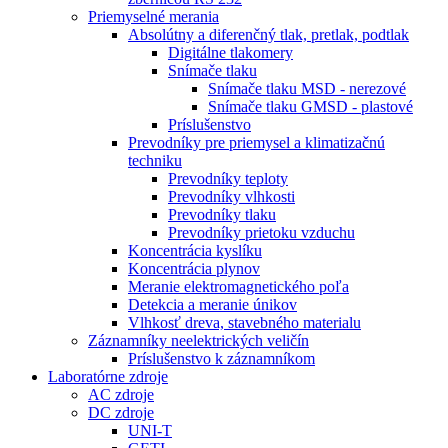
Priemyselné merania
Absolútny a diferenčný tlak, pretlak, podtlak
Digitálne tlakomery
Snímače tlaku
Snímače tlaku MSD - nerezové
Snímače tlaku GMSD - plastové
Príslušenstvo
Prevodníky pre priemysel a klimatizačnú
techniku
Prevodníky teploty
Prevodníky vlhkosti
Prevodníky tlaku
Prevodníky prietoku vzduchu
Koncentrácia kyslíku
Koncentrácia plynov
Meranie elektromagnetického poľa
Detekcia a meranie únikov
Vlhkosť dreva, stavebného materialu
Záznamníky neelektrických veličín
Príslušenstvo k záznamníkom
Laboratórne zdroje
AC zdroje
DC zdroje
UNI-T