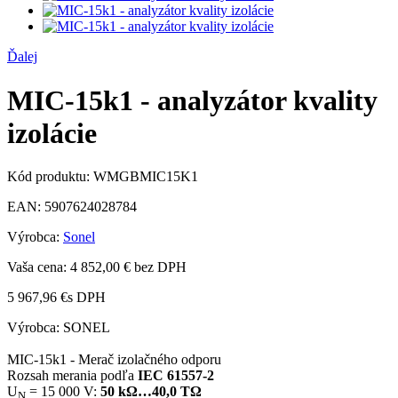
Ďalej
MIC-15k1 - analyzátor kvality
izolácie
Kód produktu:
WMGBMIC15K1
EAN:
5907624028784
Výrobca:
Sonel
Vaša cena:
4 852,00 €
bez DPH
5 967,96 €
s DPH
Výrobca: SONEL
MIC-15k1 - Merač izolačného odporu
Rozsah merania podľa
IEC 61557-2
U
= 15 000 V:
50 kΩ…40,0 TΩ
N