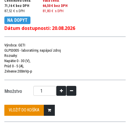
Cenníková cena:
Vaša cena:
71,16 € bez DPH
66,50 €
bez DPH
87,52 € s DPH
81,80 €
s DPH
NA DOPYT
Dátum dostupnosti:
20.08.2026
Výrobca: GETI
GLPS3005 - laboratórny, napájací zdroj
Rozsahy:
Napätie 0 - 30 (V),
Prúd 0 - 5 (A),
Zvlnenie 200mVp-p
Množstvo
VLOŽIŤ DO KOŠÍKA