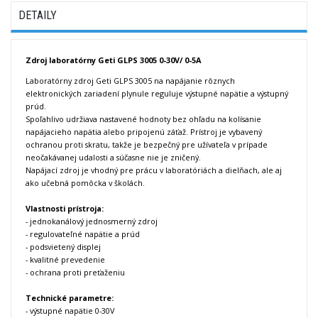
DETAILY
Zdroj laboratórny Geti GLPS 3005 0-30V/ 0-5A
Laboratórny zdroj Geti GLPS 3005 na napájanie rôznych
elektronických zariadení plynule reguluje výstupné napätie a výstupný
prúd.
Spoľahlivo udržiava nastavené hodnoty bez ohľadu na kolísanie
napájacieho napätia alebo pripojenú záťaž. Prístroj je vybavený
ochranou proti skratu, takže je bezpečný pre užívateľa v prípade
neočakávanej udalosti a súčasne nie je zničený.
Napájací zdroj je vhodný pre prácu v laboratóriách a dielňach, ale aj
ako učebná pomôcka v školách.
Vlastnosti prístroja:
- jednokanálový jednosmerný zdroj
- regulovateľné napätie a prúd
- podsvietený displej
- kvalitné prevedenie
- ochrana proti preťaženiu
Technické parametre:
- výstupné napätie 0-30V