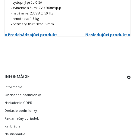
- výstupný prúd 0-5A
- zvlnenie a šum: CV <200mVp-p
- napájanie: 230V AC, 50 Hz
- hmotnosť: 1.6 kg
- rozmery: 85x160x205 mm
« Predchádzajúci produkt
Nasledujúci produkt »
INFORMÁCIE
Informácie
Obchodné podmienky
Nariadenie GDPR
Dodacie podmienky
Reklamačný poriadok
Kalibrácie
Na stiahnutie