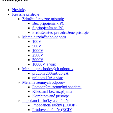
Novinky
Revízne prístroje
Združené revízne prístroje
Bez pripojenia k PC
S pripojením na PC
Príslušenstvo pre združené prístroje
Meranie izolačného odporu
100V
500V
1000V
2500V
5000V
10000V a viac
Meranie prechodových odporov
prúdom 200mA do 2A
prúdom 10A a viac
Meranie zemných odporov
Pomocnými zemnými sondami
Kliešťami bez rozpájania
Kombinované prístroje
Impedancia slučky a chrániče
Impedancia slučky (LOOP)
Prúdové chrániče (RCD)