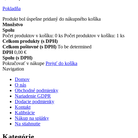
Pokladňa
Produkt bol úspešne pridaný do nákupného košíka
Množstvo
Spolu
Počet produktov v košíku:
0
ks
Počet produktov v košíku: 1 ks
Celkom produkty (s DPH)
Celkom poštovné (s DPH)
To be determined
DPH
0,00 €
Spolu (s DPH)
Pokračovať v nákupe
Prejsť do košíka
Navigation
Domov
O nás
Obchodné podmienky
Nariadenie GDPR
Dodacie podmienky
Kontakt
Kalibrácie
Nákup na splátky
Na stiahnutie
Kategórie