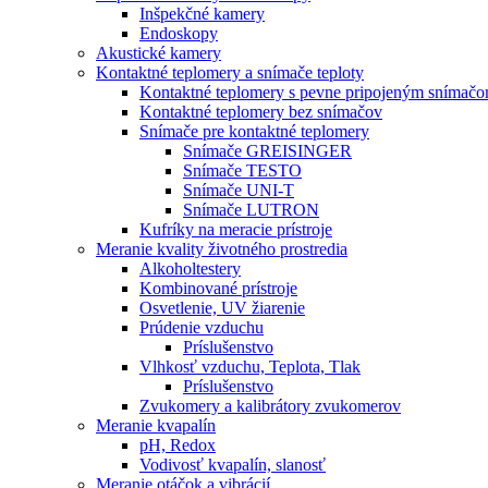
Inšpekčné kamery
Endoskopy
Akustické kamery
Kontaktné teplomery a snímače teploty
Kontaktné teplomery s pevne pripojeným snímač
Kontaktné teplomery bez snímačov
Snímače pre kontaktné teplomery
Snímače GREISINGER
Snímače TESTO
Snímače UNI-T
Snímače LUTRON
Kufríky na meracie prístroje
Meranie kvality životného prostredia
Alkoholtestery
Kombinované prístroje
Osvetlenie, UV žiarenie
Prúdenie vzduchu
Príslušenstvo
Vlhkosť vzduchu, Teplota, Tlak
Príslušenstvo
Zvukomery a kalibrátory zvukomerov
Meranie kvapalín
pH, Redox
Vodivosť kvapalín, slanosť
Meranie otáčok a vibrácií