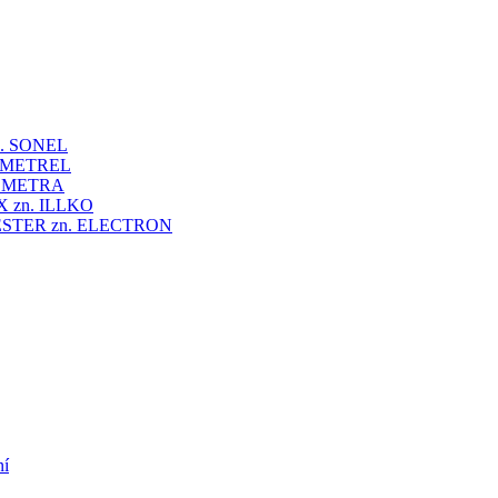
 zn. SONEL
zn. METREL
zn. METRA
VEX zn. ILLKO
UNITESTER zn. ELECTRON
ní