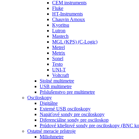
CEM instruments
Fluke
HT-Instruments
Chauvin Arnoux
Kyoritsu
Lutron
Mastech
MGL (KPS) (C-Logic)
Metrel
Metrix
Sonel
Testo
UNI-T
Voltcraft
Stolné multimetre
USB multimetre
Príslušenstvo pre multimetre
Osciloskopy
Digitálne
Externé USB osciloskopy
Napäťové sondy pre osciloskopy
Diferenciálne sondy pre osciloskop
Prúdové klieštové sondy pre osciloskopy (BNC ko
Ostatné meracie prístroje
Miliohmetre