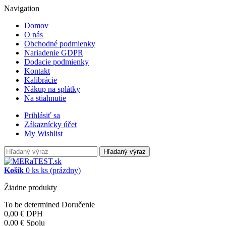
Navigation
Domov
O nás
Obchodné podmienky
Nariadenie GDPR
Dodacie podmienky
Kontakt
Kalibrácie
Nákup na splátky
Na stiahnutie
Prihlásiť sa
Zákaznícky účet
My Wishlist
Hľadaný výraz
Košík
0
ks
ks
(prázdny)
Žiadne produkty
To be determined
Doručenie
0,00 €
DPH
0,00 €
Spolu