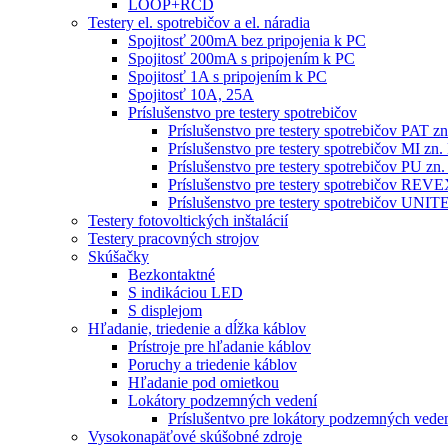
LOOP+RCD
Testery el. spotrebičov a el. náradia
Spojitosť 200mA bez pripojenia k PC
Spojitosť 200mA s pripojením k PC
Spojitosť 1A s pripojením k PC
Spojitosť 10A, 25A
Príslušenstvo pre testery spotrebičov
Príslušenstvo pre testery spotrebičov PAT
Príslušenstvo pre testery spotrebičov MI 
Príslušenstvo pre testery spotrebičov PU 
Príslušenstvo pre testery spotrebičov RE
Príslušenstvo pre testery spotrebičov 
Testery fotovoltických inštalácií
Testery pracovných strojov
Skúšačky
Bezkontaktné
S indikáciou LED
S displejom
Hľadanie, triedenie a dĺžka káblov
Prístroje pre hľadanie káblov
Poruchy a triedenie káblov
Hľadanie pod omietkou
Lokátory podzemných vedení
Príslušentvo pre lokátory podzemných vede
Vysokonapäťové skúšobné zdroje