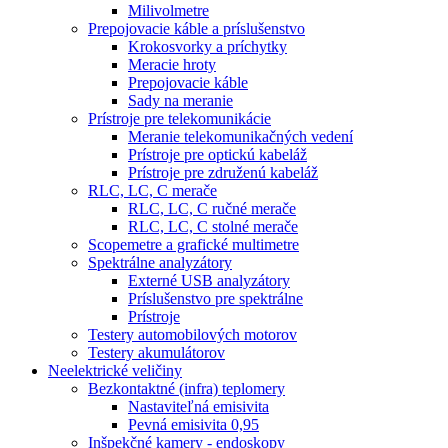
Milivolmetre
Prepojovacie káble a príslušenstvo
Krokosvorky a príchytky
Meracie hroty
Prepojovacie káble
Sady na meranie
Prístroje pre telekomunikácie
Meranie telekomunikačných vedení
Prístroje pre optickú kabeláž
Prístroje pre združenú kabeláž
RLC, LC, C merače
RLC, LC, C ručné merače
RLC, LC, C stolné merače
Scopemetre a grafické multimetre
Spektrálne analyzátory
Externé USB analyzátory
Príslušenstvo pre spektrálne
Prístroje
Testery automobilových motorov
Testery akumulátorov
Neelektrické veličiny
Bezkontaktné (infra) teplomery
Nastaviteľná emisivita
Pevná emisivita 0,95
Inšpekčné kamery - endoskopy