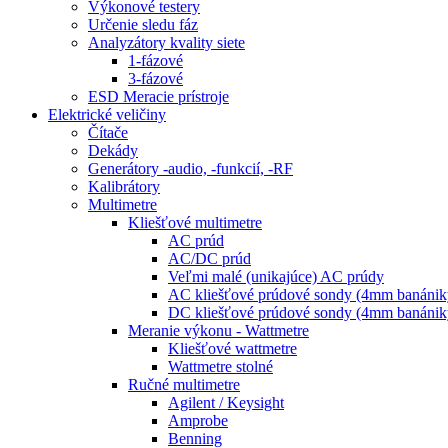
Výkonové testery
Určenie sledu fáz
Analyzátory kvality siete
1-fázové
3-fázové
ESD Meracie prístroje
Elektrické veličiny
Čítače
Dekády
Generátory -audio, -funkcií, -RF
Kalibrátory
Multimetre
Kliešťové multimetre
AC prúd
AC/DC prúd
Veľmi malé (unikajúce) AC prúdy
AC kliešťové prúdové sondy (4mm banánik
DC kliešťové prúdové sondy (4mm banánik
Meranie výkonu - Wattmetre
Kliešťové wattmetre
Wattmetre stolné
Ručné multimetre
Agilent / Keysight
Amprobe
Benning