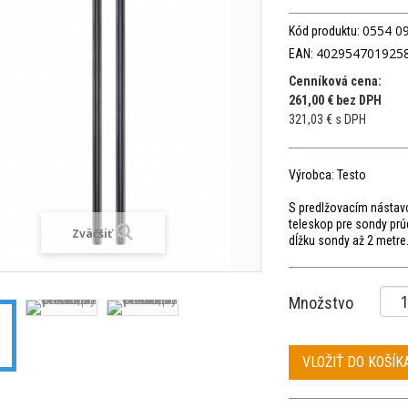
0554 0
Kód produktu:
402954701925
EAN:
Cenníková cena:
261,00 € bez DPH
321,03 € s DPH
Výrobca: Testo
S predlžovacím nástav
teleskop pre sondy prú
Zväčšiť
dĺžku sondy až 2 metre
Množstvo
VLOŽIŤ DO KOŠÍK