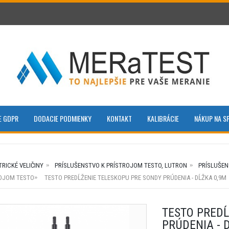
E GDPR
DODACIE PODMIENKY
KONTAKT
KALIBRÁCIE
NÁKUP NA S
TRICKÉ VELIČINY
PRÍSLUŠENSTVO K PRÍSTROJOM TESTO, LUTRON
PRÍSLUŠEN
OJOM TESTO
TESTO PREDĹŽENIE TELESKOPU PRE SONDY PRÚDENIA - DĹŽKA 0,9M
TESTO PREDĹ
PRÚDENIA - 