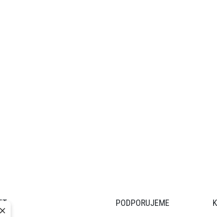
ET
PODPORUJEME
×