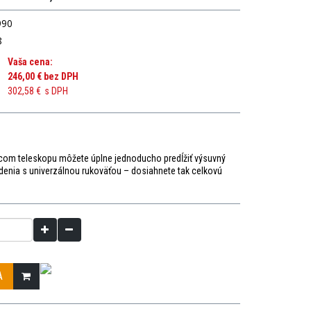
990
8
Vaša cena:
246,00 €
bez DPH
302,58 €
s DPH
com teleskopu môžete úplne jednoducho predĺžiť výsuvný
denia s univerzálnou rukoväťou – dosiahnete tak celkovú
.
A