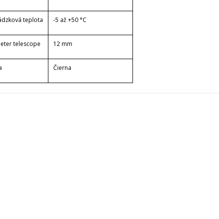
ádzková teplota
-5 až +50 °C
eter telescope
12 mm
a
Čierna