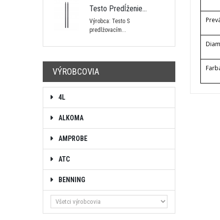
Testo Predĺženie...
Prev
Výrobca: Testo S
predlžovacím...
Diam
Farb
VÝROBCOVIA
4L
ALKOMA
AMPROBE
ATC
BENNING