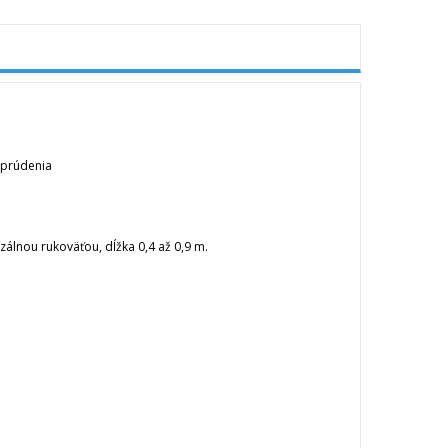
 prúdenia
rzálnou rukoväťou, dĺžka 0,4 až 0,9 m.