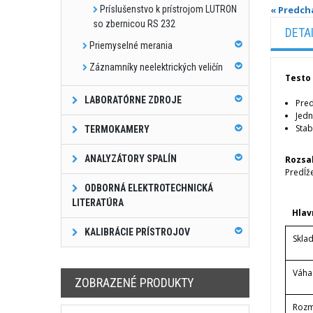
Príslušenstvo k prístrojom LUTRON
« Predch
so zbernicou RS 232
DETA
Priemyselné merania
Záznamníky neelektrických veličín
Testo 
LABORATÓRNE ZDROJE
Pred
Jedn
Stab
TERMOKAMERY
ANALYZÁTORY SPALÍN
Rozsa
Predĺže
ODBORNÁ ELEKTROTECHNICKÁ
LITERATÚRA
Hlav
KALIBRÁCIE PRÍSTROJOV
Skla
Váha
ZOBRAZENÉ PRODUKTY
Rozm