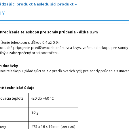
ádzajúci produkt
Nasledujúci produkt »
ILY
Predĺženie teleskopu pre sondy prúdenia - dĺžka 0,9m
ĺženie teleskopu s dĺžkou 0,4 až 0,9 m
oduché pripojenie predlžovacieho nástavca k výsuvnému teleskopu pre sondy
ilný a zabezpečený proti pootočeniu
h dodávky
nie teleskopu (skladajúci sa z 2 predlžovacích tyčí) pre sondy prúdenia s unive
né technické údaje
dovacia teplota
-20 do +60 °C
80 g
ery
475 x 16 x 16 mm (per rod)