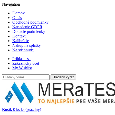
Navigation
Domov
O nás
Obchodné podmienky
Nariadenie GDPR
Dodacie podmienky
Kontakt
Kalibrácie
Nákup na splátky
Na stiahnutie
Prihlásiť sa
Zákaznícky účet
My Wishlist
Hľadaný výraz
Košík
0
ks
ks
(prázdny)