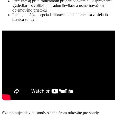
Precízne: aj pri turbulentnom prúdení v okamihu k správnemu
výsledku – s voliteľnou sadou lievikov a usmerňovačom
objemového prietoku
Inteligentná koncepcia kalibrácie: ku kalibrácii sa zasiela iba
hlavica sondy
Skombinujte hlavicu sondy s adaptérom rukoväte pre sondy