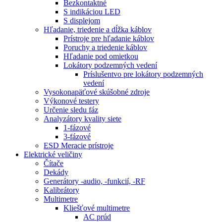
Bezkontaktné
S indikáciou LED
S displejom
Hľadanie, triedenie a dĺžka káblov
Prístroje pre hľadanie káblov
Poruchy a triedenie káblov
Hľadanie pod omietkou
Lokátory podzemných vedení
Príslušentvo pre lokátory podzemných
vedení
Vysokonapäťové skúšobné zdroje
Výkonové testery
Určenie sledu fáz
Analyzátory kvality siete
1-fázové
3-fázové
ESD Meracie prístroje
Elektrické veličiny
Čítače
Dekády
Generátory -audio, -funkcií, -RF
Kalibrátory
Multimetre
Kliešťové multimetre
AC prúd