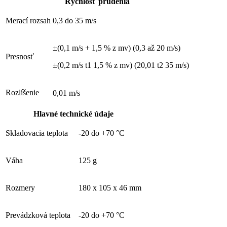
Rýchlosť prúdenia
Merací rozsah
0,3 do 35 m/s
±(0,1 m/s + 1,5 % z mv) (0,3 až 20 m/s)
Presnosť
±(0,2 m/s t1 1,5 % z mv) (20,01 t2 35 m/s)
Rozlíšenie
0,01 m/s
Hlavné technické údaje
Skladovacia teplota
-20 do +70 °C
Váha
125 g
Rozmery
180 x 105 x 46 mm
Prevádzková teplota
-20 do +70 °C