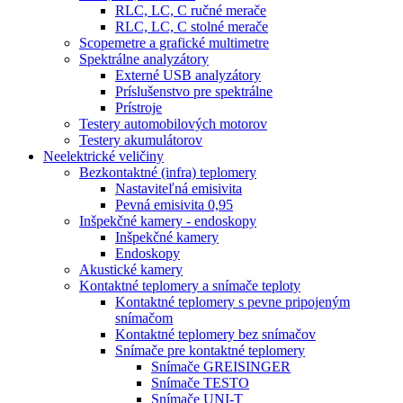
RLC, LC, C ručné merače
RLC, LC, C stolné merače
Scopemetre a grafické multimetre
Spektrálne analyzátory
Externé USB analyzátory
Príslušenstvo pre spektrálne
Prístroje
Testery automobilových motorov
Testery akumulátorov
Neelektrické veličiny
Bezkontaktné (infra) teplomery
Nastaviteľná emisivita
Pevná emisivita 0,95
Inšpekčné kamery - endoskopy
Inšpekčné kamery
Endoskopy
Akustické kamery
Kontaktné teplomery a snímače teploty
Kontaktné teplomery s pevne pripojeným
snímačom
Kontaktné teplomery bez snímačov
Snímače pre kontaktné teplomery
Snímače GREISINGER
Snímače TESTO
Snímače UNI-T