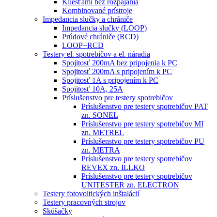
Kliešťami bez rozpájania
Kombinované prístroje
Impedancia slučky a chrániče
Impedancia slučky (LOOP)
Prúdové chrániče (RCD)
LOOP+RCD
Testery el. spotrebičov a el. náradia
Spojitosť 200mA bez pripojenia k PC
Spojitosť 200mA s pripojením k PC
Spojitosť 1A s pripojením k PC
Spojitosť 10A, 25A
Príslušenstvo pre testery spotrebičov
Príslušenstvo pre testery spotrebičov PAT
zn. SONEL
Príslušenstvo pre testery spotrebičov MI
zn. METREL
Príslušenstvo pre testery spotrebičov PU
zn. METRA
Príslušenstvo pre testery spotrebičov
REVEX zn. ILLKO
Príslušenstvo pre testery spotrebičov
UNITESTER zn. ELECTRON
Testery fotovoltických inštalácií
Testery pracovných strojov
Skúšačky