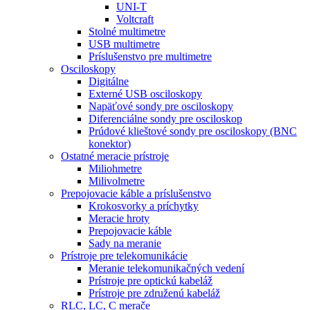
UNI-T
Voltcraft
Stolné multimetre
USB multimetre
Príslušenstvo pre multimetre
Osciloskopy
Digitálne
Externé USB osciloskopy
Napäťové sondy pre osciloskopy
Diferenciálne sondy pre osciloskop
Prúdové klieštové sondy pre osciloskopy (BNC
konektor)
Ostatné meracie prístroje
Miliohmetre
Milivolmetre
Prepojovacie káble a príslušenstvo
Krokosvorky a príchytky
Meracie hroty
Prepojovacie káble
Sady na meranie
Prístroje pre telekomunikácie
Meranie telekomunikačných vedení
Prístroje pre optickú kabeláž
Prístroje pre združenú kabeláž
RLC, LC, C merače