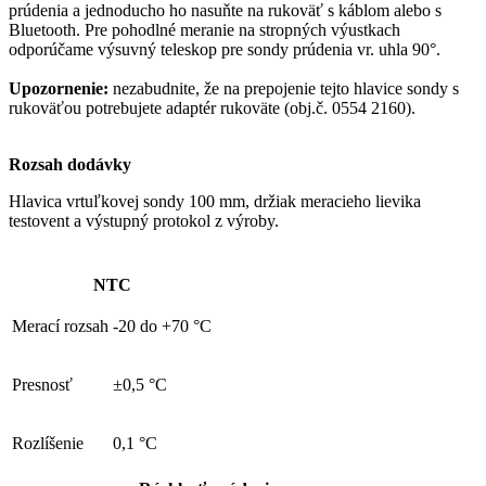
prúdenia a jednoducho ho nasuňte na rukoväť s káblom alebo s
Bluetooth.
Pre pohodlné meranie na stropných výustkach
odporúčame výsuvný teleskop pre sondy prúdenia vr.
uhla 90°.
Upozornenie:
nezabudnite, že na prepojenie tejto hlavice sondy s
rukoväťou potrebujete adaptér rukoväte (obj.č. 0554 2160).
Rozsah dodávky
Hlavica vrtuľkovej sondy 100 mm, držiak meracieho lievika
testovent a výstupný protokol z výroby.
NTC
Merací rozsah
-20 do +70 °C
Presnosť
±0,5 °C
Rozlíšenie
0,1 °C