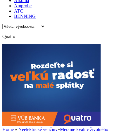
Alkoma
Amprobe
ATC
BENNING
Quatro
Home
»
Neelektrické veličiny
»
Meranie kvality životného