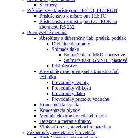
Silomery
Príslušenstvo k prístrojom TESTO, LUTRON
Príslušenstvo k prístrojom TESTO
Príslušenstvo k prístrojom LUTRON so
zbernicou RS 232
Priemyselné merania
Absolútny a diferenčný tlak, pretlak, podtlak
Digitálne tlakomery
Snímače tlaku
Snímače tlaku MSD - nerezové
Snímače tlaku GMSD - plastové
Príslušenstvo
Prevodníky pre priemysel a klimatizačnú
techniku
Prevodníky teploty
Prevodníky vlhkosti
Prevodníky tlaku
Prevodníky prietoku vzduchu
Koncentrácia kyslíku
Koncentrácia plynov
Meranie elektromagnetického poľa
Detekcia a meranie únikov
Vlhkosť dreva, stavebného materialu
Záznamníky neelektrických veličín
Príslušenstvo k záznamníkom