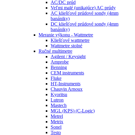
AC/DC prúd
Veľmi malé (unikajúce) AC prúdy
AC kliešťové prúdové sondy (4mm
banániky)
DC kliešťové prúdové sondy (4mm
banániky)
Meranie výkonu - Wattmetre
Kliešťové wattmetre
Wattmetre stolné
Ručné multimetre
Agilent / Keysight
Amprobe
Benning
CEM instruments
Fluke
HT-Instruments
Chauvin Arnoux
Kyoritsu
Lutron
Mastech
MGL (KPS) (C-Logic)
Metrel
Metrix
Sonel
Testo