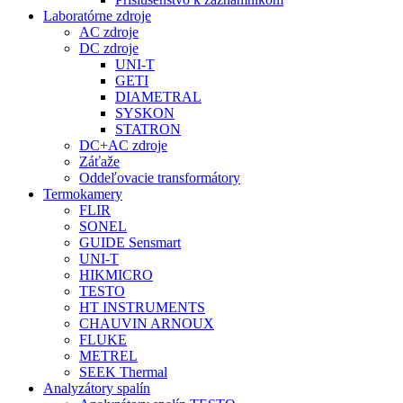
Laboratórne zdroje
AC zdroje
DC zdroje
UNI-T
GETI
DIAMETRAL
SYSKON
STATRON
DC+AC zdroje
Záťaže
Oddeľovacie transformátory
Termokamery
FLIR
SONEL
GUIDE Sensmart
UNI-T
HIKMICRO
TESTO
HT INSTRUMENTS
CHAUVIN ARNOUX
FLUKE
METREL
SEEK Thermal
Analyzátory spalín