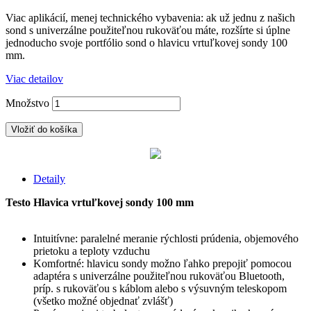
Viac aplikácií, menej technického vybavenia: ak už jednu z našich
sond s univerzálne použiteľnou rukoväťou máte, rozšírte si úplne
jednoducho svoje portfólio sond o hlavicu vrtuľkovej sondy 100
mm.
Viac detailov
Množstvo
Vložiť do košíka
Detaily
Testo Hlavica vrtuľkovej sondy 100 mm
Intuitívne: paralelné meranie rýchlosti prúdenia, objemového
prietoku a teploty vzduchu
Komfortné: hlavicu sondy možno ľahko prepojiť pomocou
adaptéra s univerzálne použiteľnou rukoväťou Bluetooth,
príp. s rukoväťou s káblom alebo s výsuvným teleskopom
(všetko možné objednať zvlášť)