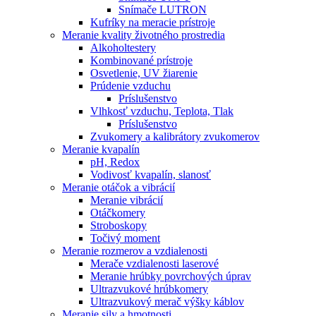
Snímače LUTRON
Kufríky na meracie prístroje
Meranie kvality životného prostredia
Alkoholtestery
Kombinované prístroje
Osvetlenie, UV žiarenie
Prúdenie vzduchu
Príslušenstvo
Vlhkosť vzduchu, Teplota, Tlak
Príslušenstvo
Zvukomery a kalibrátory zvukomerov
Meranie kvapalín
pH, Redox
Vodivosť kvapalín, slanosť
Meranie otáčok a vibrácií
Meranie vibrácií
Otáčkomery
Stroboskopy
Točivý moment
Meranie rozmerov a vzdialenosti
Merače vzdialenosti laserové
Meranie hrúbky povrchových úprav
Ultrazvukové hrúbkomery
Ultrazvukový merač výšky káblov
Meranie sily a hmotnosti