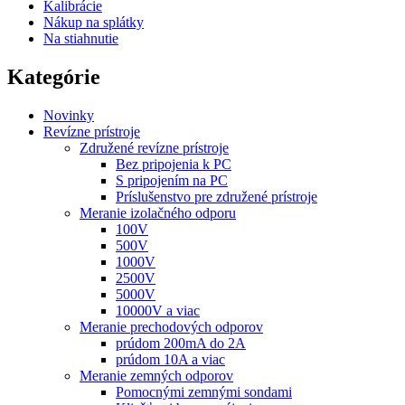
Kalibrácie
Nákup na splátky
Na stiahnutie
Kategórie
Novinky
Revízne prístroje
Združené revízne prístroje
Bez pripojenia k PC
S pripojením na PC
Príslušenstvo pre združené prístroje
Meranie izolačného odporu
100V
500V
1000V
2500V
5000V
10000V a viac
Meranie prechodových odporov
prúdom 200mA do 2A
prúdom 10A a viac
Meranie zemných odporov
Pomocnými zemnými sondami