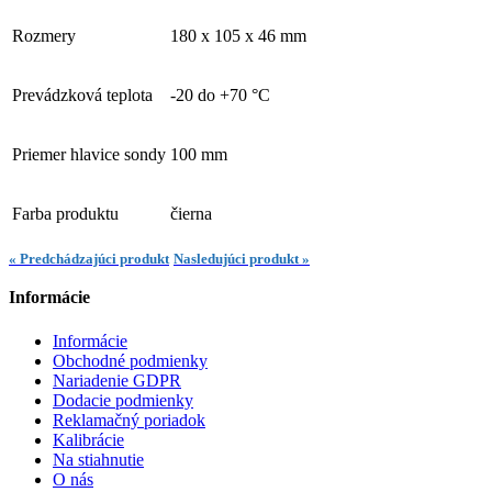
Rozmery
180 x 105 x 46 mm
Prevádzková teplota
-20 do +70 °C
Priemer hlavice sondy
100 mm
Farba produktu
čierna
« Predchádzajúci produkt
Nasledujúci produkt »
Informácie
Informácie
Obchodné podmienky
Nariadenie GDPR
Dodacie podmienky
Reklamačný poriadok
Kalibrácie
Na stiahnutie
O nás