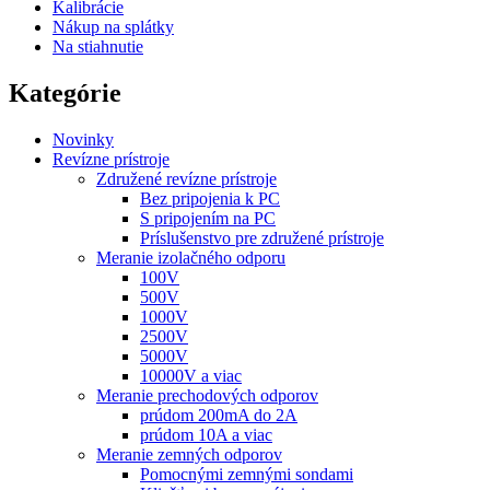
Kalibrácie
Nákup na splátky
Na stiahnutie
Kategórie
Novinky
Revízne prístroje
Združené revízne prístroje
Bez pripojenia k PC
S pripojením na PC
Príslušenstvo pre združené prístroje
Meranie izolačného odporu
100V
500V
1000V
2500V
5000V
10000V a viac
Meranie prechodových odporov
prúdom 200mA do 2A
prúdom 10A a viac
Meranie zemných odporov
Pomocnými zemnými sondami