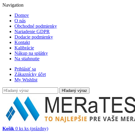
Navigation
Domov
O nás
Obchodné podmienky
Nariadenie GDPR
Dodacie podmienky
Kontakt
Kalibrácie
Nákup na splátky
Na stiahnutie
Prihlásiť sa
Zákaznícky účet
My Wishlist
Hľadaný výraz
Košík
0
ks
ks
(prázdny)