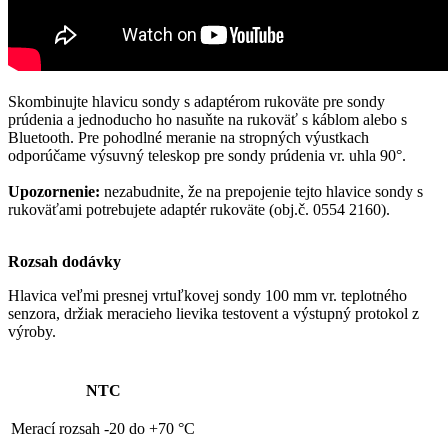
Skombinujte hlavicu sondy s adaptérom rukoväte pre sondy
prúdenia a jednoducho ho nasuňte na rukoväť s káblom alebo s
Bluetooth.
Pre pohodlné meranie na stropných výustkach
odporúčame výsuvný teleskop pre sondy prúdenia vr.
uhla 90°.
Upozornenie:
nezabudnite, že na prepojenie tejto hlavice sondy s
rukoväťami potrebujete adaptér rukoväte (obj.č. 0554 2160).
Rozsah dodávky
Hlavica veľmi presnej vrtuľkovej sondy 100 mm vr.
teplotného
senzora, držiak meracieho lievika testovent a výstupný protokol z
výroby.
NTC
Merací rozsah
-20 do +70 °C