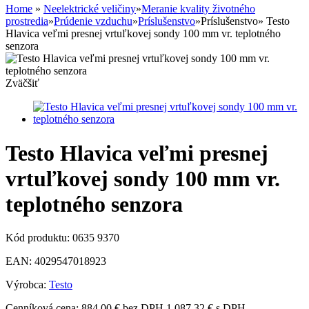
Home
»
Neelektrické veličiny
»
Meranie kvality životného
prostredia
»
Prúdenie vzduchu
»
Príslušenstvo
»
Príslušenstvo
»
Testo
Hlavica veľmi presnej vrtuľkovej sondy 100 mm vr. teplotného
senzora
Zväčšiť
Testo Hlavica veľmi presnej
vrtuľkovej sondy 100 mm vr.
teplotného senzora
Kód produktu:
0635 9370
EAN:
4029547018923
Výrobca:
Testo
Cenníková cena:
884,00 € bez DPH
1 087,32 € s DPH