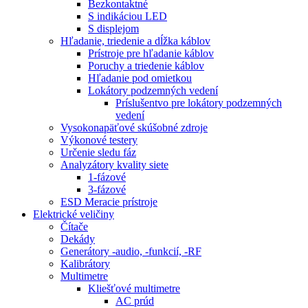
Bezkontaktné
S indikáciou LED
S displejom
Hľadanie, triedenie a dĺžka káblov
Prístroje pre hľadanie káblov
Poruchy a triedenie káblov
Hľadanie pod omietkou
Lokátory podzemných vedení
Príslušentvo pre lokátory podzemných
vedení
Vysokonapäťové skúšobné zdroje
Výkonové testery
Určenie sledu fáz
Analyzátory kvality siete
1-fázové
3-fázové
ESD Meracie prístroje
Elektrické veličiny
Čítače
Dekády
Generátory -audio, -funkcií, -RF
Kalibrátory
Multimetre
Kliešťové multimetre
AC prúd