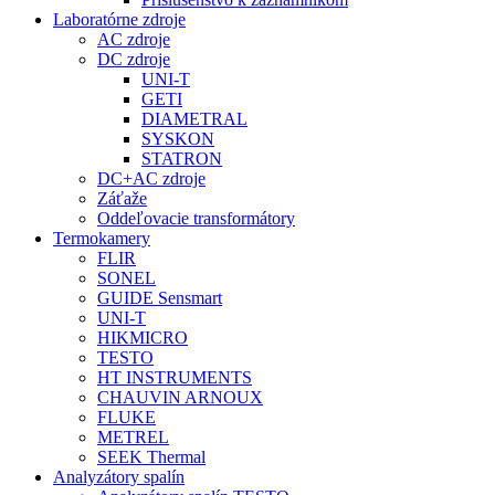
Laboratórne zdroje
AC zdroje
DC zdroje
UNI-T
GETI
DIAMETRAL
SYSKON
STATRON
DC+AC zdroje
Záťaže
Oddeľovacie transformátory
Termokamery
FLIR
SONEL
GUIDE Sensmart
UNI-T
HIKMICRO
TESTO
HT INSTRUMENTS
CHAUVIN ARNOUX
FLUKE
METREL
SEEK Thermal
Analyzátory spalín