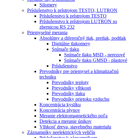
Silomery
Príslušenstvo k prístrojom TESTO, LUTRON
Príslušenstvo k prístrojom TESTO
Príslušenstvo k prístrojom LUTRON so
zbernicou RS 232
Priemyselné merania
Absolútny a diferenčný tlak, pretlak, podtlak
Digitálne tlakomery
Snímače tlaku
Snímače tlaku MSD - nerezové
Snímače tlaku GMSD - plastové
Príslušenstvo
Prevodníky pre priemysel a klimatizačnú
techniku
Prevodníky teploty
Prevodníky vlhkosti
Prevodníky tlaku
Prevodníky prietoku vzduchu
Koncentrácia kyslíku
Koncentrácia plynov
Meranie elektromagnetického poľa
Detekcia a meranie únikov
Vlhkosť dreva, stavebného materialu
Záznamníky neelektrických veličín
Príslušenstvo k záznamníkom