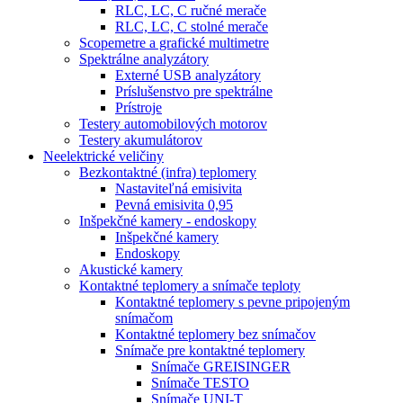
RLC, LC, C ručné merače
RLC, LC, C stolné merače
Scopemetre a grafické multimetre
Spektrálne analyzátory
Externé USB analyzátory
Príslušenstvo pre spektrálne
Prístroje
Testery automobilových motorov
Testery akumulátorov
Neelektrické veličiny
Bezkontaktné (infra) teplomery
Nastaviteľná emisivita
Pevná emisivita 0,95
Inšpekčné kamery - endoskopy
Inšpekčné kamery
Endoskopy
Akustické kamery
Kontaktné teplomery a snímače teploty
Kontaktné teplomery s pevne pripojeným
snímačom
Kontaktné teplomery bez snímačov
Snímače pre kontaktné teplomery
Snímače GREISINGER
Snímače TESTO
Snímače UNI-T