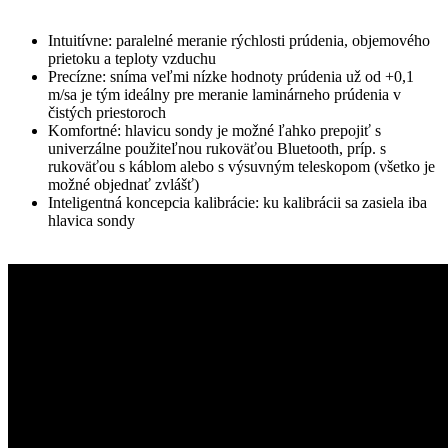
Intuitívne: paralelné meranie rýchlosti prúdenia, objemového
prietoku a teploty vzduchu
Precízne: sníma veľmi nízke hodnoty prúdenia už od +0,1
m/sa je tým ideálny pre meranie laminárneho prúdenia v
čistých priestoroch
Komfortné: hlavicu sondy je možné ľahko prepojiť s
univerzálne použiteľnou rukoväťou Bluetooth, príp. s
rukoväťou s káblom alebo s výsuvným teleskopom (všetko je
možné objednať zvlášť)
Inteligentná koncepcia kalibrácie: ku kalibrácii sa zasiela iba
hlavica sondy