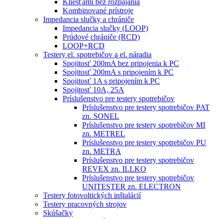
Kliešťami bez rozpájania
Kombinované prístroje
Impedancia slučky a chrániče
Impedancia slučky (LOOP)
Prúdové chrániče (RCD)
LOOP+RCD
Testery el. spotrebičov a el. náradia
Spojitosť 200mA bez pripojenia k PC
Spojitosť 200mA s pripojením k PC
Spojitosť 1A s pripojením k PC
Spojitosť 10A, 25A
Príslušenstvo pre testery spotrebičov
Príslušenstvo pre testery spotrebičov PAT
zn. SONEL
Príslušenstvo pre testery spotrebičov MI
zn. METREL
Príslušenstvo pre testery spotrebičov PU
zn. METRA
Príslušenstvo pre testery spotrebičov
REVEX zn. ILLKO
Príslušenstvo pre testery spotrebičov
UNITESTER zn. ELECTRON
Testery fotovoltických inštalácií
Testery pracovných strojov
Skúšačky