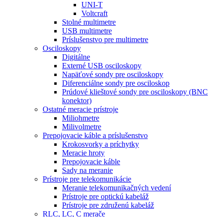
UNI-T
Voltcraft
Stolné multimetre
USB multimetre
Príslušenstvo pre multimetre
Osciloskopy
Digitálne
Externé USB osciloskopy
Napäťové sondy pre osciloskopy
Diferenciálne sondy pre osciloskop
Prúdové klieštové sondy pre osciloskopy (BNC
konektor)
Ostatné meracie prístroje
Miliohmetre
Milivolmetre
Prepojovacie káble a príslušenstvo
Krokosvorky a príchytky
Meracie hroty
Prepojovacie káble
Sady na meranie
Prístroje pre telekomunikácie
Meranie telekomunikačných vedení
Prístroje pre optickú kabeláž
Prístroje pre združenú kabeláž
RLC, LC, C merače