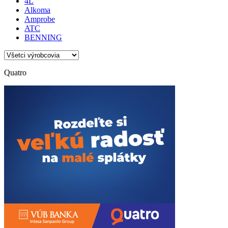
4L
Alkoma
Amprobe
ATC
BENNING
Quatro