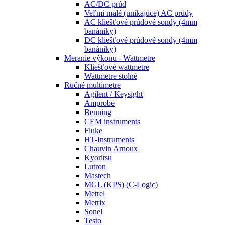
AC/DC prúd
Veľmi malé (unikajúce) AC prúdy
AC kliešťové prúdové sondy (4mm
banániky)
DC kliešťové prúdové sondy (4mm
banániky)
Meranie výkonu - Wattmetre
Kliešťové wattmetre
Wattmetre stolné
Ručné multimetre
Agilent / Keysight
Amprobe
Benning
CEM instruments
Fluke
HT-Instruments
Chauvin Arnoux
Kyoritsu
Lutron
Mastech
MGL (KPS) (C-Logic)
Metrel
Metrix
Sonel
Testo