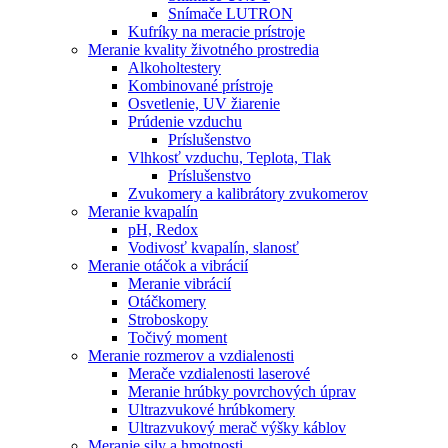
Snímače LUTRON
Kufríky na meracie prístroje
Meranie kvality životného prostredia
Alkoholtestery
Kombinované prístroje
Osvetlenie, UV žiarenie
Prúdenie vzduchu
Príslušenstvo
Vlhkosť vzduchu, Teplota, Tlak
Príslušenstvo
Zvukomery a kalibrátory zvukomerov
Meranie kvapalín
pH, Redox
Vodivosť kvapalín, slanosť
Meranie otáčok a vibrácií
Meranie vibrácií
Otáčkomery
Stroboskopy
Točivý moment
Meranie rozmerov a vzdialenosti
Merače vzdialenosti laserové
Meranie hrúbky povrchových úprav
Ultrazvukové hrúbkomery
Ultrazvukový merač výšky káblov
Meranie sily a hmotnosti