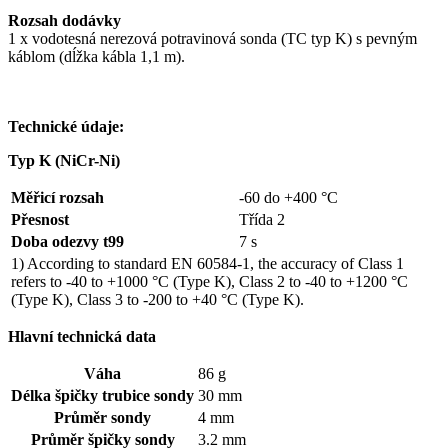
Rozsah dodávky
1 x vodotesná nerezová potravinová sonda (TC typ K) s pevným
káblom (dĺžka kábla 1,1 m).
Technické údaje:
Typ K (NiCr-Ni)
Měřicí rozsah
-60 do +400 °C
Přesnost
Třída 2
Doba odezvy t99
7 s
1) According to standard EN 60584-1, the accuracy of Class 1
refers to -40 to +1000 °C (Type K), Class 2 to -40 to +1200 °C
(Type K), Class 3 to -200 to +40 °C (Type K).
Hlavní technická data
Váha
86 g
Délka špičky trubice sondy
30 mm
Průměr sondy
4 mm
Průměr špičky sondy
3.2 mm