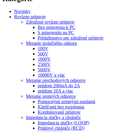
Novinky
Revízne prístroje
Združené revízne prístroje
Bez pripojenia k PC
S pripojením na PC
Príslušenstvo pre združené prístroje
Meranie izolačného odporu
100V
500V
1000V
2500V
5000V
10000V a viac
Meranie prechodových odporov
prúdom 200mA do 2A
prúdom 10A a viac
Meranie zemných odporov
Pomocnými zemnými sondami
Kliešťami bez rozpájania
Kombinované prístroje
Impedancia slučky a chrániče
Impedancia slučky (LOOP)
Prúdové chrániče (RCD)