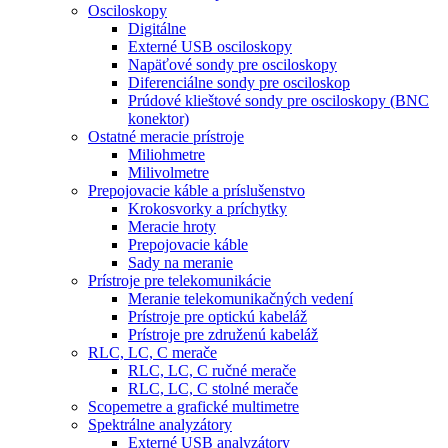
Osciloskopy
Digitálne
Externé USB osciloskopy
Napäťové sondy pre osciloskopy
Diferenciálne sondy pre osciloskop
Prúdové klieštové sondy pre osciloskopy (BNC
konektor)
Ostatné meracie prístroje
Miliohmetre
Milivolmetre
Prepojovacie káble a príslušenstvo
Krokosvorky a príchytky
Meracie hroty
Prepojovacie káble
Sady na meranie
Prístroje pre telekomunikácie
Meranie telekomunikačných vedení
Prístroje pre optickú kabeláž
Prístroje pre združenú kabeláž
RLC, LC, C merače
RLC, LC, C ručné merače
RLC, LC, C stolné merače
Scopemetre a grafické multimetre
Spektrálne analyzátory
Externé USB analyzátory