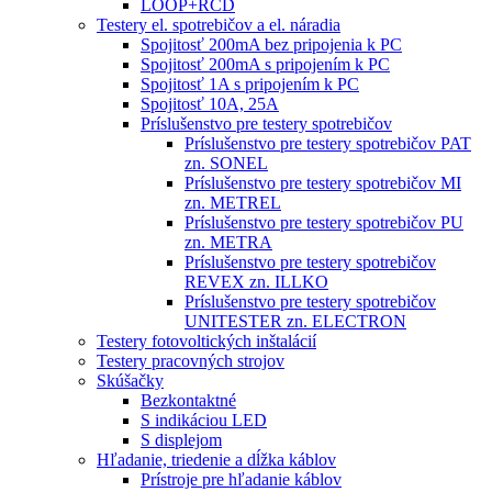
LOOP+RCD
Testery el. spotrebičov a el. náradia
Spojitosť 200mA bez pripojenia k PC
Spojitosť 200mA s pripojením k PC
Spojitosť 1A s pripojením k PC
Spojitosť 10A, 25A
Príslušenstvo pre testery spotrebičov
Príslušenstvo pre testery spotrebičov PAT
zn. SONEL
Príslušenstvo pre testery spotrebičov MI
zn. METREL
Príslušenstvo pre testery spotrebičov PU
zn. METRA
Príslušenstvo pre testery spotrebičov
REVEX zn. ILLKO
Príslušenstvo pre testery spotrebičov
UNITESTER zn. ELECTRON
Testery fotovoltických inštalácií
Testery pracovných strojov
Skúšačky
Bezkontaktné
S indikáciou LED
S displejom
Hľadanie, triedenie a dĺžka káblov
Prístroje pre hľadanie káblov