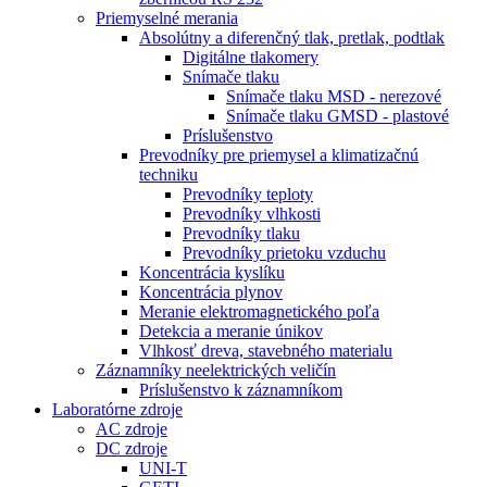
Priemyselné merania
Absolútny a diferenčný tlak, pretlak, podtlak
Digitálne tlakomery
Snímače tlaku
Snímače tlaku MSD - nerezové
Snímače tlaku GMSD - plastové
Príslušenstvo
Prevodníky pre priemysel a klimatizačnú
techniku
Prevodníky teploty
Prevodníky vlhkosti
Prevodníky tlaku
Prevodníky prietoku vzduchu
Koncentrácia kyslíku
Koncentrácia plynov
Meranie elektromagnetického poľa
Detekcia a meranie únikov
Vlhkosť dreva, stavebného materialu
Záznamníky neelektrických veličín
Príslušenstvo k záznamníkom
Laboratórne zdroje
AC zdroje
DC zdroje
UNI-T