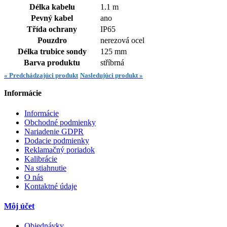
Délka kabelu
1.1 m
Pevný kabel
ano
Třída ochrany
IP65
Pouzdro
nerezová ocel
Délka trubice sondy
125 mm
Barva produktu
stříbrná
« Predchádzajúci produkt
Nasledujúci produkt »
Informácie
Informácie
Obchodné podmienky
Nariadenie GDPR
Dodacie podmienky
Reklamačný poriadok
Kalibrácie
Na stiahnutie
O nás
Kontaktné údaje
Môj účet
Objednávky