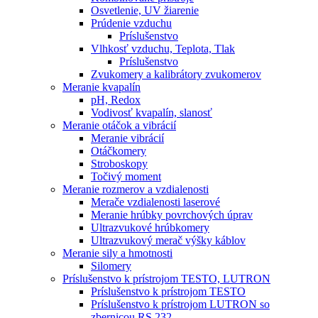
Osvetlenie, UV žiarenie
Prúdenie vzduchu
Príslušenstvo
Vlhkosť vzduchu, Teplota, Tlak
Príslušenstvo
Zvukomery a kalibrátory zvukomerov
Meranie kvapalín
pH, Redox
Vodivosť kvapalín, slanosť
Meranie otáčok a vibrácií
Meranie vibrácií
Otáčkomery
Stroboskopy
Točivý moment
Meranie rozmerov a vzdialenosti
Merače vzdialenosti laserové
Meranie hrúbky povrchových úprav
Ultrazvukové hrúbkomery
Ultrazvukový merač výšky káblov
Meranie sily a hmotnosti
Silomery
Príslušenstvo k prístrojom TESTO, LUTRON
Príslušenstvo k prístrojom TESTO
Príslušenstvo k prístrojom LUTRON so
zbernicou RS 232