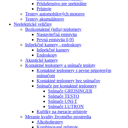
Príslušenstvo pre spektrálne
Prístroje
Testery automobilových motorov
Testery akumulátorov
Neelektrické veličiny
Bezkontaktné (infra) teplomery
Nastaviteľná emisivita
Pevná emisivita 0,95
Inšpekčné kamery - endoskopy
Inšpekčné kamery
Endoskopy
Akustické kamery
Kontaktné teplomery a snímače teploty
Kontaktné teplomery s pevne pripojeným
snímačom
Kontaktné teplomery bez snímačov
Snímače pre kontaktné teplomery
Snímače GREISINGER
Snímače TESTO
Snímače UNI-T
Snímače LUTRON
Kufríky na meracie prístroje
Meranie kvality životného prostredia
Alkoholtestery
Kombinované prístroje