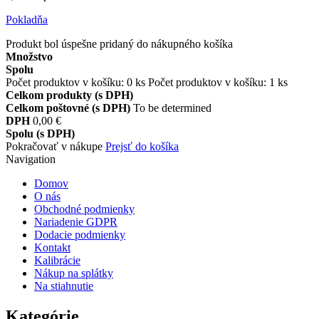
Pokladňa
Produkt bol úspešne pridaný do nákupného košíka
Množstvo
Spolu
Počet produktov v košíku:
0
ks
Počet produktov v košíku: 1 ks
Celkom produkty (s DPH)
Celkom poštovné (s DPH)
To be determined
DPH
0,00 €
Spolu (s DPH)
Pokračovať v nákupe
Prejsť do košíka
Navigation
Domov
O nás
Obchodné podmienky
Nariadenie GDPR
Dodacie podmienky
Kontakt
Kalibrácie
Nákup na splátky
Na stiahnutie
Kategórie