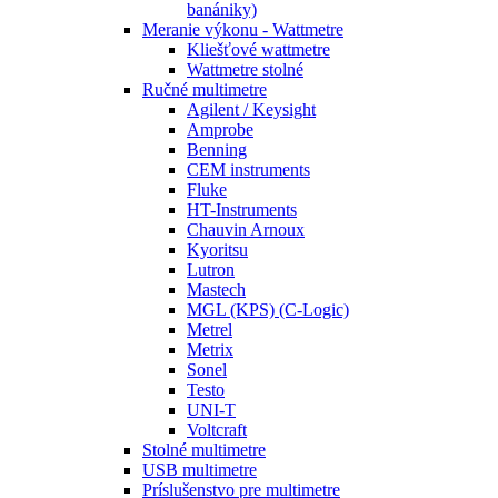
banániky)
Meranie výkonu - Wattmetre
Kliešťové wattmetre
Wattmetre stolné
Ručné multimetre
Agilent / Keysight
Amprobe
Benning
CEM instruments
Fluke
HT-Instruments
Chauvin Arnoux
Kyoritsu
Lutron
Mastech
MGL (KPS) (C-Logic)
Metrel
Metrix
Sonel
Testo
UNI-T
Voltcraft
Stolné multimetre
USB multimetre
Príslušenstvo pre multimetre