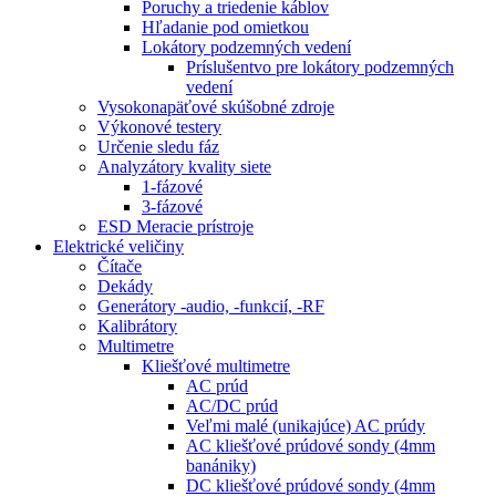
Poruchy a triedenie káblov
Hľadanie pod omietkou
Lokátory podzemných vedení
Príslušentvo pre lokátory podzemných
vedení
Vysokonapäťové skúšobné zdroje
Výkonové testery
Určenie sledu fáz
Analyzátory kvality siete
1-fázové
3-fázové
ESD Meracie prístroje
Elektrické veličiny
Čítače
Dekády
Generátory -audio, -funkcií, -RF
Kalibrátory
Multimetre
Kliešťové multimetre
AC prúd
AC/DC prúd
Veľmi malé (unikajúce) AC prúdy
AC kliešťové prúdové sondy (4mm
banániky)
DC kliešťové prúdové sondy (4mm