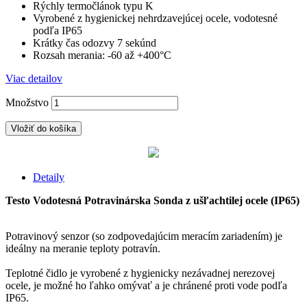
Rýchly termočlánok typu K
Vyrobené z hygienickej nehrdzavejúcej ocele, vodotesné
podľa IP65
Krátky čas odozvy 7 sekúnd
Rozsah merania: -60 až +400°C
Viac detailov
Množstvo
Vložiť do košíka
Detaily
Testo Vodotesná Potravinárska Sonda z ušľachtilej ocele (IP65)
Potravinový senzor (so zodpovedajúcim meracím zariadením) je
ideálny na meranie teploty potravín.
Teplotné čidlo je vyrobené z hygienicky nezávadnej nerezovej
ocele, je možné ho ľahko omývať a je chránené proti vode podľa
IP65.