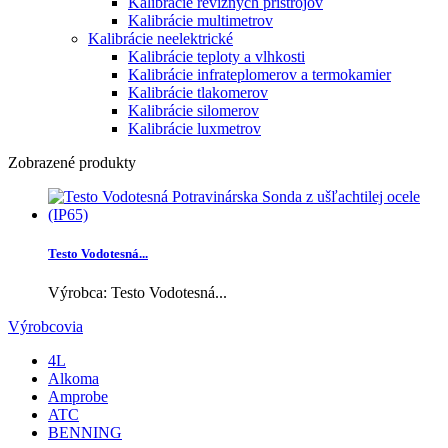
Kalibrácie revíznych prístrojov
Kalibrácie multimetrov
Kalibrácie neelektrické
Kalibrácie teploty a vlhkosti
Kalibrácie infrateplomerov a termokamier
Kalibrácie tlakomerov
Kalibrácie silomerov
Kalibrácie luxmetrov
Zobrazené produkty
Testo Vodotesná...
Výrobca: Testo Vodotesná...
Výrobcovia
4L
Alkoma
Amprobe
ATC
BENNING