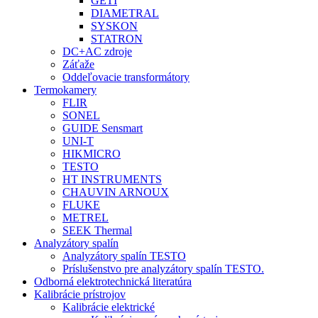
GETI
DIAMETRAL
SYSKON
STATRON
DC+AC zdroje
Záťaže
Oddeľovacie transformátory
Termokamery
FLIR
SONEL
GUIDE Sensmart
UNI-T
HIKMICRO
TESTO
HT INSTRUMENTS
CHAUVIN ARNOUX
FLUKE
METREL
SEEK Thermal
Analyzátory spalín
Analyzátory spalín TESTO
Príslušenstvo pre analyzátory spalín TESTO.
Odborná elektrotechnická literatúra
Kalibrácie prístrojov
Kalibrácie elektrické