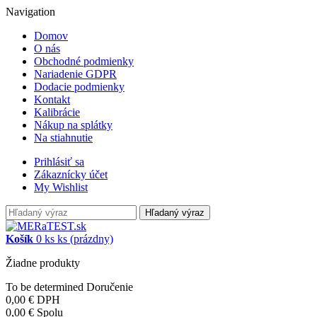
Navigation
Domov
O nás
Obchodné podmienky
Nariadenie GDPR
Dodacie podmienky
Kontakt
Kalibrácie
Nákup na splátky
Na stiahnutie
Prihlásiť sa
Zákaznícky účet
My Wishlist
Hľadaný výraz
Košík
0
ks
ks
(prázdny)
Žiadne produkty
To be determined
Doručenie
0,00 €
DPH
0,00 €
Spolu