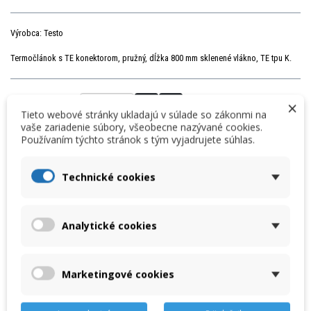
Výrobca: Testo
Termočlánok s TE konektorom, pružný, dĺžka 800 mm sklenené vlákno, TE tpu K.
×
Množstvo
Tieto webové stránky ukladajú v súlade so zákonmi na
vaše zariadenie súbory, všeobecne nazývané cookies.
Používaním týchto stránok s tým vyjadrujete súhlas.
VLOŽIŤ DO KOŠÍKA
Technické cookies
« Predchádzajúci produkt
Nasledujúci produkt »
DETAILY
Analytické cookies
Testo Termočlánok s TE konektorom, pružný, dĺžka 800 mm
Marketingové cookies
S povlakom zo sklenených vlákien
Flexibilný kábel