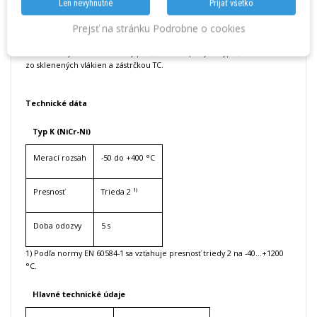
Len nevyhnutné
Prijať všetko
Termočlánok typu K
Prejsť na stránku Podrobne o cookies
Rozsah dodávky
1 x flexibilný termoelektrický pár (snímač teploty TC typ K) s izoláciou
zo sklenených vlákien a zástrčkou TC.
Technické dáta
Typ K (NiCr-Ni)
Merací rozsah
-50 do +400 °C
Presnosť
Trieda 2 ¹⁾
Doba odozvy
5 s
1) Podľa normy EN 60584-1 sa vzťahuje presnosť triedy 2 na -40...+1200
°C.
Hlavné technické údaje