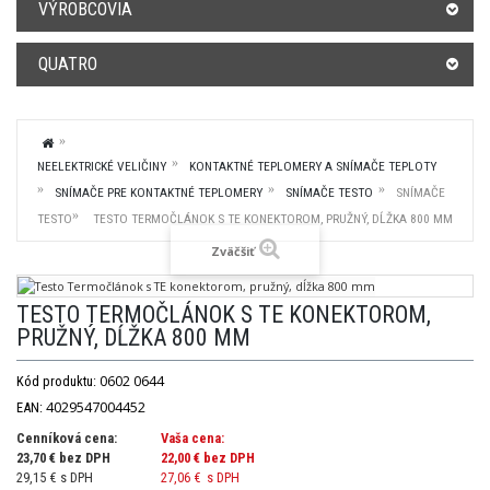
VÝROBCOVIA
QUATRO
NEELEKTRICKÉ VELIČINY
KONTAKTNÉ TEPLOMERY A SNÍMAČE TEPLOTY
SNÍMAČE PRE KONTAKTNÉ TEPLOMERY
SNÍMAČE TESTO
SNÍMAČE
TESTO
TESTO TERMOČLÁNOK S TE KONEKTOROM, PRUŽNÝ, DĹŽKA 800 MM
Zväčšiť
TESTO TERMOČLÁNOK S TE KONEKTOROM,
PRUŽNÝ, DĹŽKA 800 MM
0602 0644
Kód produktu:
4029547004452
EAN:
Cenníková cena:
Vaša cena:
23,70 € bez DPH
22,00 €
bez DPH
29,15 € s DPH
27,06 €
s DPH