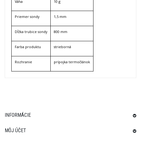
Váha
10 g
Priemer sondy
1,5 mm
Dĺžka trubice sondy
800 mm
Farba produktu
strieborná
Rozhranie
prípojka termočlánok
INFORMÁCIE
MÔJ ÚČET