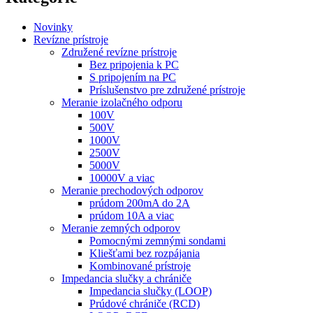
Novinky
Revízne prístroje
Združené revízne prístroje
Bez pripojenia k PC
S pripojením na PC
Príslušenstvo pre združené prístroje
Meranie izolačného odporu
100V
500V
1000V
2500V
5000V
10000V a viac
Meranie prechodových odporov
prúdom 200mA do 2A
prúdom 10A a viac
Meranie zemných odporov
Pomocnými zemnými sondami
Kliešťami bez rozpájania
Kombinované prístroje
Impedancia slučky a chrániče
Impedancia slučky (LOOP)
Prúdové chrániče (RCD)