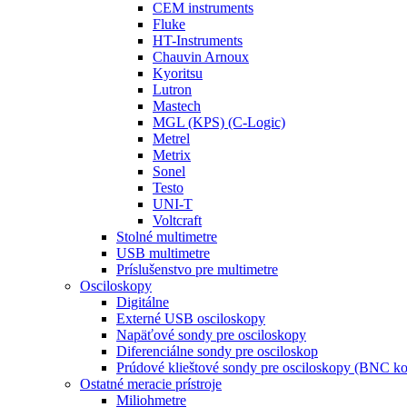
CEM instruments
Fluke
HT-Instruments
Chauvin Arnoux
Kyoritsu
Lutron
Mastech
MGL (KPS) (C-Logic)
Metrel
Metrix
Sonel
Testo
UNI-T
Voltcraft
Stolné multimetre
USB multimetre
Príslušenstvo pre multimetre
Osciloskopy
Digitálne
Externé USB osciloskopy
Napäťové sondy pre osciloskopy
Diferenciálne sondy pre osciloskop
Prúdové klieštové sondy pre osciloskopy (BNC ko
Ostatné meracie prístroje
Miliohmetre