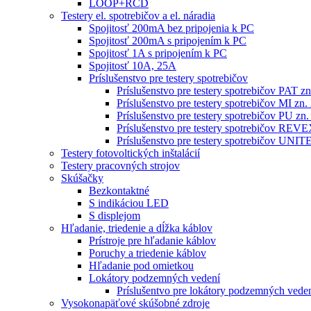
LOOP+RCD
Testery el. spotrebičov a el. náradia
Spojitosť 200mA bez pripojenia k PC
Spojitosť 200mA s pripojením k PC
Spojitosť 1A s pripojením k PC
Spojitosť 10A, 25A
Príslušenstvo pre testery spotrebičov
Príslušenstvo pre testery spotrebičov PAT
Príslušenstvo pre testery spotrebičov MI 
Príslušenstvo pre testery spotrebičov PU 
Príslušenstvo pre testery spotrebičov RE
Príslušenstvo pre testery spotrebičov 
Testery fotovoltických inštalácií
Testery pracovných strojov
Skúšačky
Bezkontaktné
S indikáciou LED
S displejom
Hľadanie, triedenie a dĺžka káblov
Prístroje pre hľadanie káblov
Poruchy a triedenie káblov
Hľadanie pod omietkou
Lokátory podzemných vedení
Príslušentvo pre lokátory podzemných vede
Vysokonapäťové skúšobné zdroje