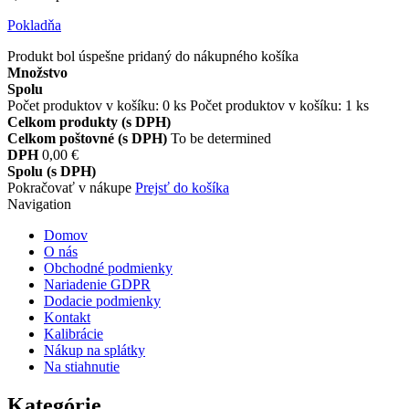
Pokladňa
Produkt bol úspešne pridaný do nákupného košíka
Množstvo
Spolu
Počet produktov v košíku:
0
ks
Počet produktov v košíku: 1 ks
Celkom produkty (s DPH)
Celkom poštovné (s DPH)
To be determined
DPH
0,00 €
Spolu (s DPH)
Pokračovať v nákupe
Prejsť do košíka
Navigation
Domov
O nás
Obchodné podmienky
Nariadenie GDPR
Dodacie podmienky
Kontakt
Kalibrácie
Nákup na splátky
Na stiahnutie
Kategórie