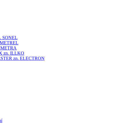
 zn. SONEL
zn. METREL
zn. METRA
VEX zn. ILLKO
UNITESTER zn. ELECTRON
ní