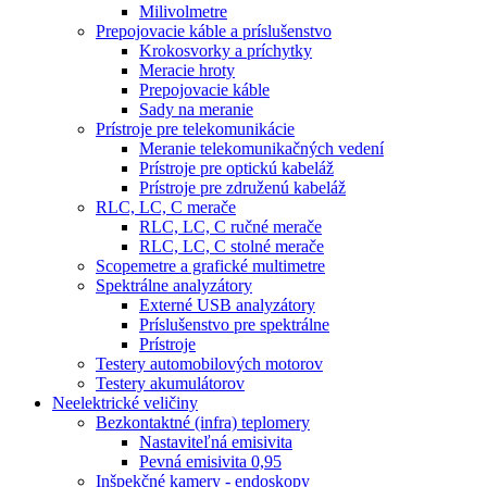
Milivolmetre
Prepojovacie káble a príslušenstvo
Krokosvorky a príchytky
Meracie hroty
Prepojovacie káble
Sady na meranie
Prístroje pre telekomunikácie
Meranie telekomunikačných vedení
Prístroje pre optickú kabeláž
Prístroje pre združenú kabeláž
RLC, LC, C merače
RLC, LC, C ručné merače
RLC, LC, C stolné merače
Scopemetre a grafické multimetre
Spektrálne analyzátory
Externé USB analyzátory
Príslušenstvo pre spektrálne
Prístroje
Testery automobilových motorov
Testery akumulátorov
Neelektrické veličiny
Bezkontaktné (infra) teplomery
Nastaviteľná emisivita
Pevná emisivita 0,95
Inšpekčné kamery - endoskopy