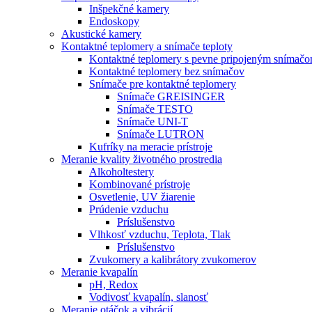
Inšpekčné kamery
Endoskopy
Akustické kamery
Kontaktné teplomery a snímače teploty
Kontaktné teplomery s pevne pripojeným snímač
Kontaktné teplomery bez snímačov
Snímače pre kontaktné teplomery
Snímače GREISINGER
Snímače TESTO
Snímače UNI-T
Snímače LUTRON
Kufríky na meracie prístroje
Meranie kvality životného prostredia
Alkoholtestery
Kombinované prístroje
Osvetlenie, UV žiarenie
Prúdenie vzduchu
Príslušenstvo
Vlhkosť vzduchu, Teplota, Tlak
Príslušenstvo
Zvukomery a kalibrátory zvukomerov
Meranie kvapalín
pH, Redox
Vodivosť kvapalín, slanosť
Meranie otáčok a vibrácií