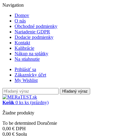
Navigation
Domov
O nás
Obchodné podmienky
Nariadenie GDPR
Dodacie podmienky
Kontakt
Kalibrácie
Nákup na splátky
Na stiahnutie
Prihlásiť sa
Zákaznícky účet
My Wishlist
Hľadaný výraz
Košík
0
ks
ks
(prázdny)
Žiadne produkty
To be determined
Doručenie
0,00 €
DPH
0,00 €
Spolu