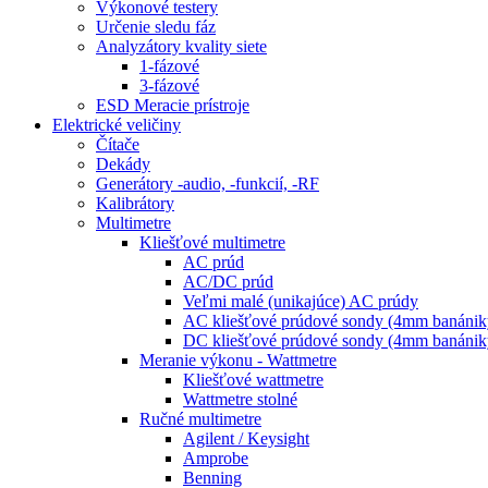
Výkonové testery
Určenie sledu fáz
Analyzátory kvality siete
1-fázové
3-fázové
ESD Meracie prístroje
Elektrické veličiny
Čítače
Dekády
Generátory -audio, -funkcií, -RF
Kalibrátory
Multimetre
Kliešťové multimetre
AC prúd
AC/DC prúd
Veľmi malé (unikajúce) AC prúdy
AC kliešťové prúdové sondy (4mm banánik
DC kliešťové prúdové sondy (4mm banánik
Meranie výkonu - Wattmetre
Kliešťové wattmetre
Wattmetre stolné
Ručné multimetre
Agilent / Keysight
Amprobe
Benning