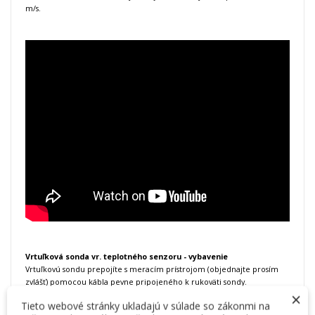
m/s.
Vrtuľková sonda vr.
teplotného senzoru - vybavenie
Vrtuľkovú sondu prepojíte s meracím prístrojom (objednajte prosím
zvlášť) pomocou kábla pevne pripojeného k rukoväti sondy.
×
Tieto webové stránky ukladajú v súlade so zákonmi na
Vrtuľková sonda je vybavená teleskopom, ktorý má vo vysunutom stave