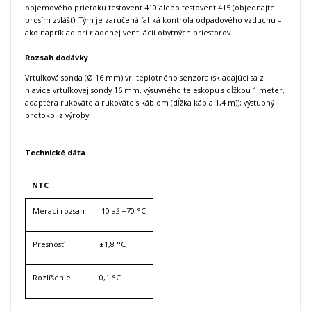
objemového prietoku testovent 410 alebo testovent 415 (objednajte
prosím zvlášť).
Tým je zaručená ľahká kontrola odpadového vzduchu –
ako napríklad pri riadenej ventilácii obytných priestorov.
Rozsah dodávky
Vrtuľková sonda (Ø 16 mm) vr.
teplotného senzora (skladajúci sa z
hlavice vrtuľkovej sondy 16 mm, výsuvného teleskopu s dĺžkou 1 meter,
adaptéra rukoväte a rukoväte s káblom (dĺžka kábla 1,4 m));
výstupný
protokol z výroby.
Technické dáta
NTC
Merací rozsah
-10 až +70 °C
Presnosť
±1,8 °C
Rozlíšenie
0,1 °C