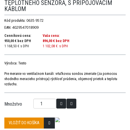
TEPLOTNÉHO SENZORA, S PRIPOJOVACÍM
KÁBLOM
0635 9572
Kód produktu:
4029547018909
EAN:
Cenníková cena:
Vaša cena:
950,00 € bez DPH
896,00 €
bez DPH
1 168,50 € s DPH
1 102,08 €
s DPH
Výrobca: Testo
Pre meranie vo ventilačnom kanáli: vrtuľkovou sondou zmeriate (za pomocou
vhodného meracieho prístroja) rýchlosť prúdenia, objemový prietok a teplotu
vzduchu.
Množstvo
VLOŽIŤ DO KOŠÍKA