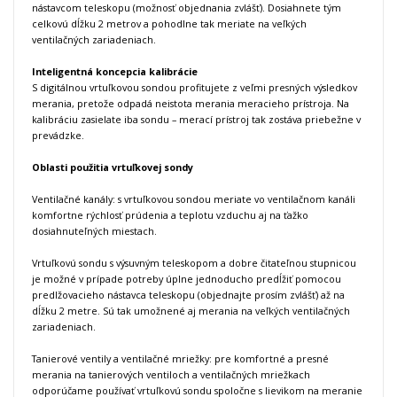
nástavcom teleskopu (možnosť objednania zvlášť).
Dosiahnete tým
celkovú dĺžku 2 metrov a pohodlne tak meriate na veľkých
ventilačných zariadeniach.
Inteligentná koncepcia kalibrácie
S digitálnou vrtuľkovou sondou profitujete z veľmi presných výsledkov
merania, pretože odpadá neistota merania meracieho prístroja.
Na
kalibráciu zasielate iba sondu – merací prístroj tak zostáva priebežne v
prevádzke.
Oblasti použitia vrtuľkovej sondy
Ventilačné kanály: s vrtuľkovou sondou meriate vo ventilačnom kanáli
komfortne rýchlosť prúdenia a teplotu vzduchu aj na ťažko
dosiahnuteľných miestach.
Vrtuľkovú sondu s výsuvným teleskopom a dobre čitateľnou stupnicou
je možné v prípade potreby úplne jednoducho predĺžiť pomocou
predlžovacieho nástavca teleskopu (objednajte prosím zvlášť) až na
dĺžku 2 metre.
Sú tak umožnené aj merania na veľkých ventilačných
zariadeniach.
Tanierové ventily a ventilačné mriežky: pre komfortné a presné
merania na tanierových ventiloch a ventilačných mriežkach
odporúčame používať vrtuľkovú sondu spoločne s lievikom na meranie