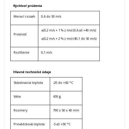
Rýchlosť prúdenia
Merací rozsah
0,6 do 50 m/s
±(0,2 m/s + 1 % z mv) (0,6 až +40 m/s)
Presnosť
±(0,2 m/s + 2 % z mv) (40,1 do 50 m/s)
Rozlíšenie
0,1 m/s
Hlavné technické údaje
Skladovacia teplota
-20 do +60 °C
Váha
430 g
Rozmery
790 x 50 x 40 mm
Prevádzková teplota
-5 až +50 °C