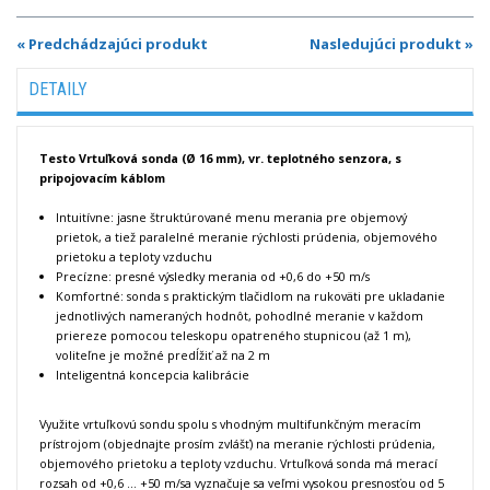
« Predchádzajúci produkt
Nasledujúci produkt »
DETAILY
Testo Vrtuľková sonda (Ø 16 mm), vr. teplotného senzora, s
pripojovacím káblom
Intuitívne: jasne štruktúrované menu merania pre objemový
prietok, a tiež paralelné meranie rýchlosti prúdenia, objemového
prietoku a teploty vzduchu
Precízne: presné výsledky merania od +0,6 do +50 m/s
Komfortné: sonda s praktickým tlačidlom na rukoväti pre ukladanie
jednotlivých nameraných hodnôt, pohodlné meranie v každom
priereze pomocou teleskopu opatreného stupnicou (až 1 m),
voliteľne je možné predĺžiť až na 2 m
Inteligentná koncepcia kalibrácie
Využite vrtuľkovú sondu spolu s vhodným multifunkčným meracím
prístrojom (objednajte prosím zvlášť) na meranie rýchlosti prúdenia,
objemového prietoku a teploty vzduchu.
Vrtuľková sonda má merací
rozsah od +0,6 … +50 m/sa vyznačuje sa veľmi vysokou presnosťou od 5