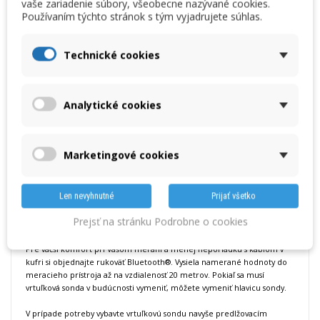
vaše zariadenie súbory, všeobecne nazývané cookies.
maximálnu dĺžka 1,0 m. Hĺbku zasunutia sondy je možné dobre odčítať
Používaním týchto stránok s tým vyjadrujete súhlas.
aj pri zlých svetelných pomeroch vďaka kontrastnej stupnici.
Jasne štruktúrované menu merania pre objemový prietok umožňuje
Technické cookies
intuitívnu obsluhu meracieho prístroja.
Vďaka komfortnému zadaniu
rozmeru a geometrie prierezu kanála sa presne vypočíta objemový
prietok.
V meracom prístroji sa zobrazuje časový a bodový priemer,
priemerný objemový prietok, aktuálna meraná hodnota a taktiež
Analytické cookies
hodnoty min.
/ max.
Veľmi praktické: stlačením tlačidla na vrtuľkovej sonde obsluhujete
merací prístroj.
Napríklad ukladáte jednotlivé namerané hodnoty pre
vytvorenie bodového priemeru alebo tiež spúšťate a ukončujete
Marketingové cookies
meracie rady pre vytvorenie časového priemeru.
Šetriace miesto: viac aplikácií, menej technického vybavenia
Len nevyhnutné
Prijať všetko
Bezhranične všestranná: univerzálne použiteľná rukoväť sa dá prepojiť
so širokým portfóliom sond - zvládnete tak viac aplikácií s menším
Prejsť na stránku Podrobne o cookies
množstvom technického vybavenia a šetríte miesto.
Pre väčší komfort pri Vašom meraní a menej neporiadku s káblom v
kufri si objednajte rukoväť Bluetooth®.
Vysiela namerané hodnoty do
meracieho prístroja až na vzdialenosť 20 metrov.
Pokiaľ sa musí
vrtuľková sonda v budúcnosti vymeniť, môžete vymeniť hlavicu sondy.
V prípade potreby vybavte vrtuľkovú sondu navyše predlžovacím