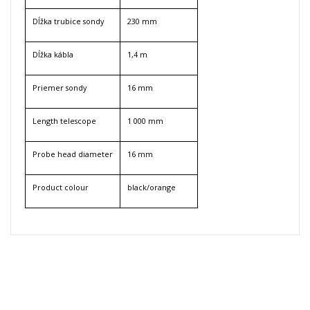
Dĺžka trubice sondy
230 mm
Dĺžka kábla
1,4 m
Priemer sondy
16 mm
Length telescope
1 000 mm
Probe head diameter
16 mm
Product colour
black/orange