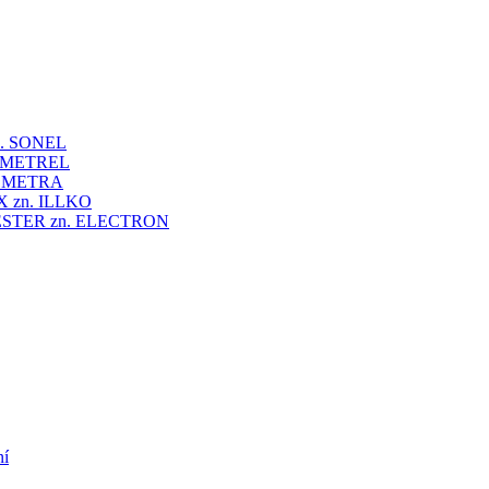
 zn. SONEL
zn. METREL
zn. METRA
VEX zn. ILLKO
UNITESTER zn. ELECTRON
ní