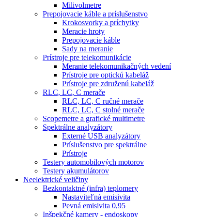
Milivolmetre
Prepojovacie káble a príslušenstvo
Krokosvorky a príchytky
Meracie hroty
Prepojovacie káble
Sady na meranie
Prístroje pre telekomunikácie
Meranie telekomunikačných vedení
Prístroje pre optickú kabeláž
Prístroje pre združenú kabeláž
RLC, LC, C merače
RLC, LC, C ručné merače
RLC, LC, C stolné merače
Scopemetre a grafické multimetre
Spektrálne analyzátory
Externé USB analyzátory
Príslušenstvo pre spektrálne
Prístroje
Testery automobilových motorov
Testery akumulátorov
Neelektrické veličiny
Bezkontaktné (infra) teplomery
Nastaviteľná emisivita
Pevná emisivita 0,95
Inšpekčné kamery - endoskopy