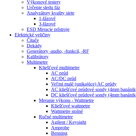
Výkonové testery
Určenie sledu fáz
Analyzátory kvality siete
1-fázové
3-fázové
ESD Meracie prístroje
Elektrické veličiny
Čítače
Dekády
Generátory -audio, -funkcií, -RF
Kalibrátory
Multimetre
Kliešťové multimetre
AC prúd
AC/DC prúd
Veľmi malé (unikajúce) AC prúdy
AC kliešťové prúdové sondy (4mm banánik
DC kliešťové prúdové sondy (4mm banánik
Meranie výkonu - Wattmetre
Kliešťové wattmetre
Wattmetre stolné
Ručné multimetre
Agilent / Keysight
Amprobe
Benning