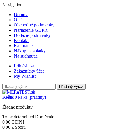
Navigation
Domov
O nás
Obchodné podmienky
Nariadenie GDPR
Dodacie podmienky
Kontakt
Kalibrácie
Nákup na splátky
Na stiahnutie
Prihlásiť sa
Zákaznícky účet
My Wishlist
Hľadaný výraz
Košík
0
ks
ks
(prázdny)
Žiadne produkty
To be determined
Doručenie
0,00 €
DPH
0,00 €
Spolu