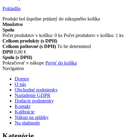
Pokladňa
Produkt bol úspešne pridaný do nákupného košíka
Množstvo
Spolu
Počet produktov v košíku:
0
ks
Počet produktov v košíku: 1 ks
Celkom produkty (s DPH)
Celkom poštovné (s DPH)
To be determined
DPH
0,00 €
Spolu (s DPH)
Pokračovať v nákupe
Prejsť do košíka
Navigation
Domov
O nás
Obchodné podmienky
Nariadenie GDPR
Dodacie podmienky
Kontakt
Kalibrácie
Nákup na splátky
Na stiahnutie
Kategórie