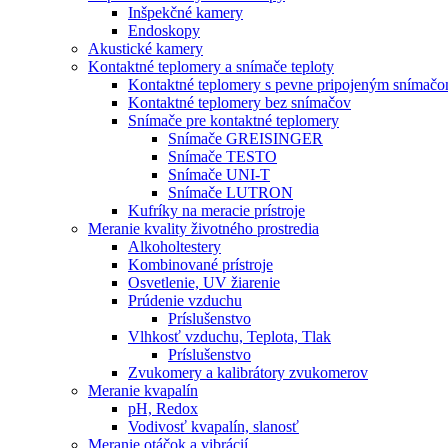
Inšpekčné kamery
Endoskopy
Akustické kamery
Kontaktné teplomery a snímače teploty
Kontaktné teplomery s pevne pripojeným snímač
Kontaktné teplomery bez snímačov
Snímače pre kontaktné teplomery
Snímače GREISINGER
Snímače TESTO
Snímače UNI-T
Snímače LUTRON
Kufríky na meracie prístroje
Meranie kvality životného prostredia
Alkoholtestery
Kombinované prístroje
Osvetlenie, UV žiarenie
Prúdenie vzduchu
Príslušenstvo
Vlhkosť vzduchu, Teplota, Tlak
Príslušenstvo
Zvukomery a kalibrátory zvukomerov
Meranie kvapalín
pH, Redox
Vodivosť kvapalín, slanosť
Meranie otáčok a vibrácií