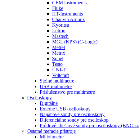
CEM instruments
Fluke
HT-Instruments
Chauvin Arnoux
Kyoritsu
Lutron
Mastech
MGL (KPS) (C-Logic)
Metrel
Metrix
Sonel
Testo
UNI-T
Voltcraft
Stolné multimetre
USB multimetre
Príslušenstvo pre multimetre
Osciloskopy
Digitálne
Externé USB osciloskopy
Napäťové sondy pre osciloskopy
Diferenciálne sondy pre osciloskop
Prúdové klieštové sondy pre osciloskopy (BNC ko
Ostatné meracie prístroje
Miliohmetre