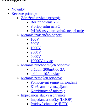
Novinky
Revízne prístroje
Združené revízne prístroje
Bez pripojenia k PC
S pripojením na PC
Príslušenstvo pre združené prístroje
Meranie izolačného odporu
100V
500V
1000V
2500V
5000V
10000V a viac
Meranie prechodových odporov
prúdom 200mA do 2A
prúdom 10A a viac
Meranie zemných odporov
Pomocnými zemnými sondami
Kliešťami bez rozpájania
Kombinované prístroje
Impedancia slučky a chrániče
Impedancia slučky (LOOP)
Prúdové chrániče (RCD)