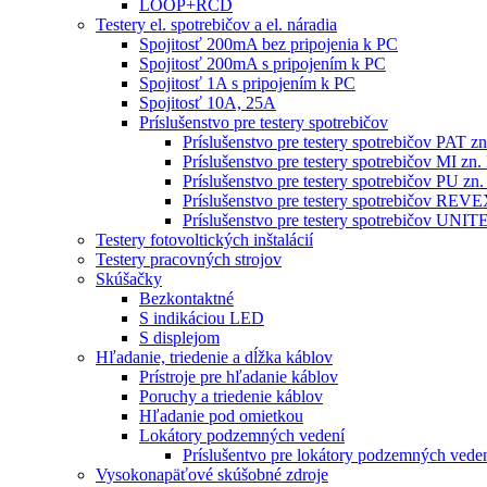
LOOP+RCD
Testery el. spotrebičov a el. náradia
Spojitosť 200mA bez pripojenia k PC
Spojitosť 200mA s pripojením k PC
Spojitosť 1A s pripojením k PC
Spojitosť 10A, 25A
Príslušenstvo pre testery spotrebičov
Príslušenstvo pre testery spotrebičov PAT
Príslušenstvo pre testery spotrebičov MI 
Príslušenstvo pre testery spotrebičov PU 
Príslušenstvo pre testery spotrebičov RE
Príslušenstvo pre testery spotrebičov 
Testery fotovoltických inštalácií
Testery pracovných strojov
Skúšačky
Bezkontaktné
S indikáciou LED
S displejom
Hľadanie, triedenie a dĺžka káblov
Prístroje pre hľadanie káblov
Poruchy a triedenie káblov
Hľadanie pod omietkou
Lokátory podzemných vedení
Príslušentvo pre lokátory podzemných vede
Vysokonapäťové skúšobné zdroje