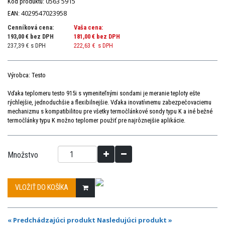
0563 5915
Kód produktu:
4029547023958
EAN:
Cenníková cena:
Vaša cena:
193,00 € bez DPH
181,00 €
bez DPH
237,39 € s DPH
222,63 €
s DPH
Výrobca: Testo
Vďaka teplomeru testo 915i s vymeniteľnými sondami je meranie teploty ešte
rýchlejšie, jednoduchšie a flexibilnejšie. Vďaka inovatívnemu zabezpečovaciemu
mechanizmu s kompatibilitou pre všetky termočlánkové sondy typu K a iné bežné
termočlánky typu K možno teplomer použiť pre najrôznejšie aplikácie.
Množstvo
VLOŽIŤ DO KOŠÍKA
« Predchádzajúci produkt
Nasledujúci produkt »