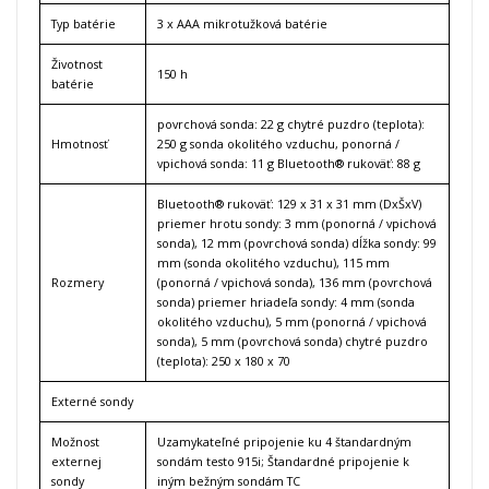
Typ batérie
3 x AAA mikrotužková batérie
Životnost
150 h
batérie
povrchová sonda: 22 g chytré puzdro (teplota):
Hmotnosť
250 g sonda okolitého vzduchu, ponorná /
vpichová sonda: 11 g Bluetooth® rukoväť: 88 g
Bluetooth® rukoväť: 129 x 31 x 31 mm (DxŠxV)
priemer hrotu sondy: 3 mm (ponorná / vpichová
sonda), 12 mm (povrchová sonda) dĺžka sondy: 99
mm (sonda okolitého vzduchu), 115 mm
Rozmery
(ponorná / vpichová sonda), 136 mm (povrchová
sonda) priemer hriadeľa sondy: 4 mm (sonda
okolitého vzduchu), 5 mm (ponorná / vpichová
sonda), 5 mm (povrchová sonda) chytré puzdro
(teplota): 250 x 180 x 70
Externé sondy
Možnost
Uzamykateľné pripojenie ku 4 štandardným
externej
sondám testo 915i; Štandardné pripojenie k
sondy
iným bežným sondám TC