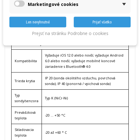
Marketingové cookies
Rozsah dodávky:
Univerzálna sada skladajúca sa z teplomera testo 915i s pripojiteľnou
ponornou / vpichovacia sondou, sondou okolitého vzduchu a
Len nevyhnutné
Prijať všetko
povrchovú sondou v šikovnom kufri, vr. batérií a výstupného protokolu
z výroby.
Prejsť na stránku Podrobne o cookies
Technické údaje
Vyžaduje iOS 12.0 alebo novší; vyžaduje Android
Kompatibilita
6.0 alebo novší; vyžaduje mobilné koncové
zariadenie s Bluetooth® 4.0
IP 20 (sonda okolitého vzduchu, povrchová
Trieda krytia
sonda); IP 40 (ponorná / vpichová sonda)
Typ
Typ K (NiCr-Ni)
sondy/senzora
Prevádzková
-20 ... +50 °C
teplota
Skladovacia
-20 až +60 ° C
teplota