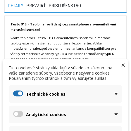
DETAILY
PREVZIAŤ
PRÍSLUŠENSTVO
Testo 915i - Teplomer ovládaný cez smartphone s vymeniteľnými
meracími sondami
Vďaka teplomeru testo 915i s vymeniteľnými sondami je meranie
teploty ešte rýchlejšie, jednoduchšie a flexibilnejšie. Vďaka
inovatívnemu zabezpečovaciemu mechanizmu s kompatibilitou pre
všetky termočlánkové sondy typu K a iné bežné termočlánky typu K
možno teplomer použiť pre najrôznejšie aplikácie.
×
Tieto webové stránky ukladajú v súlade so zákonmi na
Funkcie:
vaše zariadenie súbory, všeobecne nazývané cookies.
Teplomer s bezdrôtovým meraním teploty pre najrôznejšie
Používaním týchto stránok s tým vyjadrujete súhlas.
aplikácie vďaka veľkému výberu sond a kompatibilite s bežnými
termočlánkovými sondami typu K.
Bezpečné pripojenie meracej sondy Testo vďaka inovatívnemu
Technické cookies
zabezpečovaciemu mechanizmu na rukoväti.
Jednoduchá obsluha, vyhodnotenie a dokumentácie v bezplatnej
aplikácií testo Smart App.
Automatické Bluetooth® pripojenie k smartphonu, tabletom alebo
Analytické cookies
meracím prístrojom testo (napríklad testo 400, testo 550s) s
dosahom až 100 m.
Vysoká presnosť merania.