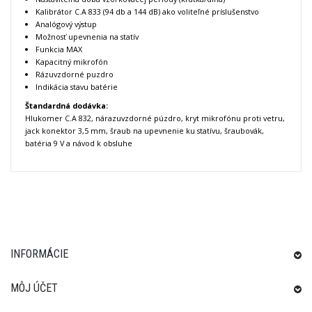
Kalibrátor C.A 833 (94 db a 144 dB) ako voliteľné príslušenstvo
Analógový výstup
Možnosť upevnenia na statív
Funkcia MAX
Kapacitný mikrofón
Rázuvzdorné puzdro
Indikácia stavu batérie
Štandardná dodávka:
Hlukomer C.A 832, nárazuvzdorné púzdro, kryt mikrofónu proti vetru,
jack konektor 3,5 mm, šraub na upevnenie ku statívu, šraubovák,
batéria 9 V a návod k obsluhe
INFORMÁCIE
MÔJ ÚČET