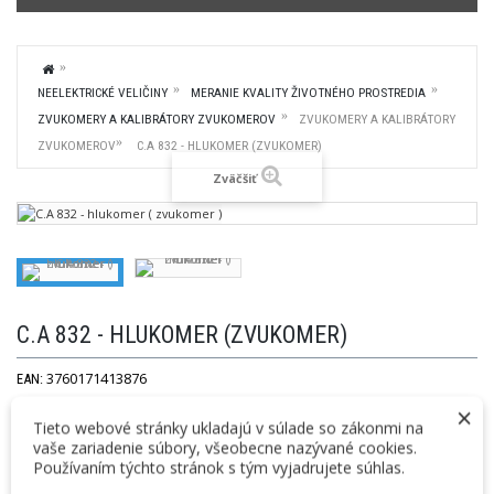
NEELEKTRICKÉ VELIČINY
MERANIE KVALITY ŽIVOTNÉHO PROSTREDIA
ZVUKOMERY A KALIBRÁTORY ZVUKOMEROV
ZVUKOMERY A KALIBRÁTORY
ZVUKOMEROV
C.A 832 - HLUKOMER (ZVUKOMER)
Zväčšiť
C.A 832 - HLUKOMER (ZVUKOMER)
3760171413876
EAN:
×
Cenníková cena:
Vaša cena:
Tieto webové stránky ukladajú v súlade so zákonmi na
439,00 € bez DPH
436,00 €
bez DPH
vaše zariadenie súbory, všeobecne nazývané cookies.
539,97 € s DPH
536,28 €
s DPH
Používaním týchto stránok s tým vyjadrujete súhlas.