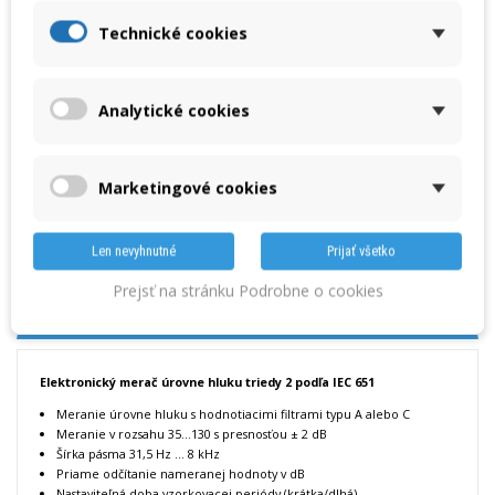
Výrobca: Chauvin Arnoux
Technické cookies
CA 832
Rozsah: 35 - 130 dB, pásmo 31,5 - 8000Hz, presnosť 2,0dB, analóg.výstup
Analytické cookies
Množstvo
Marketingové cookies
VLOŽIŤ DO KOŠÍKA
Len nevyhnutné
Prijať všetko
« Predchádzajúci produkt
Nasledujúci produkt »
Prejsť na stránku Podrobne o cookies
DETAILY
Elektronický merač úrovne hluku triedy 2 podľa IEC 651
Meranie úrovne hluku s hodnotiacimi filtrami typu A alebo C
Meranie v rozsahu 35...130 s presnosťou ± 2 dB
Šírka pásma 31,5 Hz ... 8 kHz
Priame odčítanie nameranej hodnoty v dB
Nastaviteľná doba vzorkovacej periódy (krátka/dlhá)