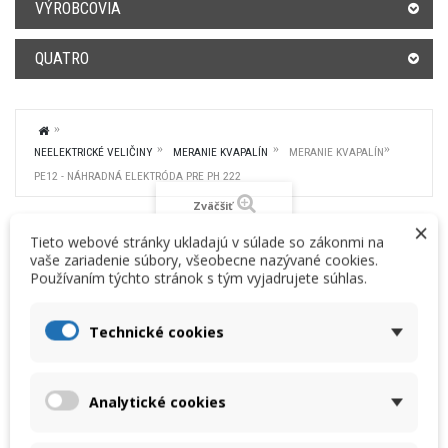
VÝROBCOVIA
QUATRO
NEELEKTRICKÉ VELIČINY
MERANIE KVAPALÍN
MERANIE KVAPALÍN
PE12 - NÁHRADNÁ ELEKTRÓDA PRE PH 222
Zväčšiť
×
Tieto webové stránky ukladajú v súlade so zákonmi na
vaše zariadenie súbory, všeobecne nazývané cookies.
Používaním týchto stránok s tým vyjadrujete súhlas.
Technické cookies
PE12 - NÁHRADNÁ ELEKTRÓDA PRE PH 222
Cenníková cena:
Vaša cena:
Analytické cookies
33,00 € bez DPH
32,00 €
bez DPH
40,59 € s DPH
39,36 €
s DPH