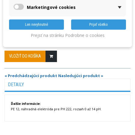
Marketingové cookies
Výrobca: Lutron
PE 12 náhradná elektróda pre PH222
Len nevyhnutné
Prijať všetko
Prejsť na stránku Podrobne o cookies
Množstvo
VLOŽIŤ DO KOŠÍKA
« Predchádzajúci produkt
Nasledujúci produkt »
DETAILY
Ďalšie informácie:
PE 12, náhradná elektróda pre PH 222, rozsah 0 až 14 pH.