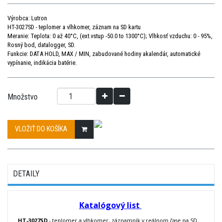
Výrobca: Lutron
HT-3027SD - teplomer a vlhkomer, záznam na SD kartu
Meranie: Teplota: 0 až 40°C, (ext.vstup -50.0 to 1300°C); Vlhkosť vzduchu: 0 - 95%,
Rosný bod, datalogger, SD.
Funkcie: DATA HOLD, MAX / MIN, zabudované hodiny akalendár, automatické
vypínanie, indikácia batérie.
Množstvo
VLOŽIŤ DO KOŠÍKA
DETAILY
Katalógový list
HT-3027SD
- teplomer a vlhkomer, záznamník v reálnom čase na SD