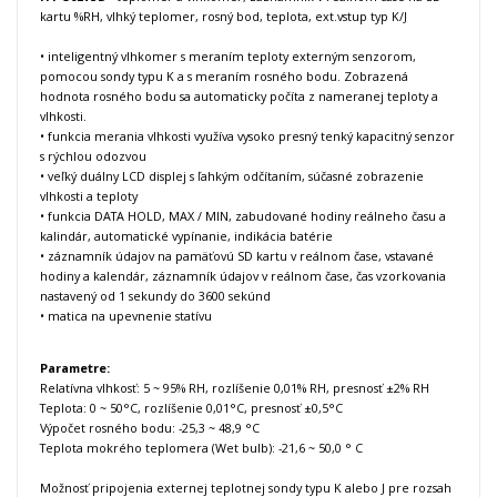
kartu %RH, vlhký teplomer, rosný bod, teplota, ext.vstup typ K/J
• inteligentný vlhkomer s meraním teploty externým senzorom,
pomocou sondy typu K a s meraním rosného bodu. Zobrazená
hodnota rosného bodu sa automaticky počíta z nameranej teploty a
vlhkosti.
• funkcia merania vlhkosti využíva vysoko presný tenký kapacitný senzor
s rýchlou odozvou
• veľký duálny LCD displej s ľahkým odčítaním, súčasné zobrazenie
vlhkosti a teploty
• funkcia DATA HOLD, MAX / MIN, zabudované hodiny reálneho času a
kalindár, automatické vypínanie, indikácia batérie
• záznamník údajov na pamäťovú SD kartu v reálnom čase, vstavané
hodiny a kalendár, záznamník údajov v reálnom čase, čas vzorkovania
nastavený od 1 sekundy do 3600 sekúnd
• matica na upevnenie statívu
Parametre:
Relatívna vlhkosť: 5 ~ 95% RH, rozlíšenie 0,01% RH, presnosť ±2% RH
Teplota: 0 ~ 50°C, rozlíšenie 0,01°C, presnosť ±0,5°C
Výpočet rosného bodu: -25,3 ~ 48,9 °C
Teplota mokrého teplomera (Wet bulb): -21,6 ~ 50,0 ° C
Možnosť pripojenia externej teplotnej sondy typu K alebo J pre rozsah