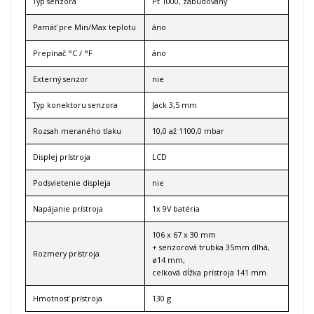
Typ senzora
Pt 1000, zabudovaný
Pamäť pre Min/Max teplotu
áno
Prepínač °C / °F
áno
Externý senzor
nie
Typ konektoru senzora
Jack 3,5 mm
Rozsah meraného tlaku
10,0 až 1100,0 mbar
Displej prístroja
LCD
Podsvietenie displeja
nie
Napájanie prístroja
1x 9V batéria
106 x 67 x 30 mm
+ senzorová trubka 35mm dlhá,
Rozmery prístroja
ø14 mm,
celková dĺžka prístroja 141 mm
Hmotnosť prístroja
130 g