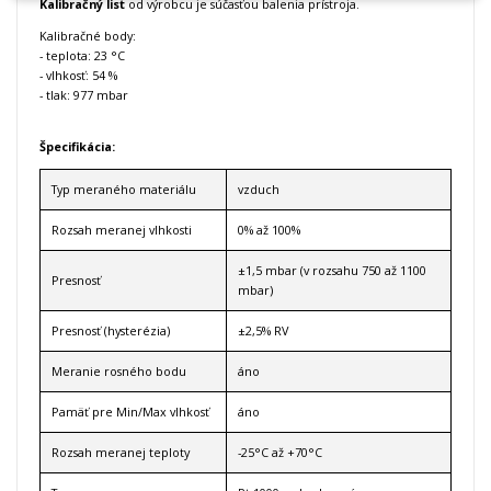
Kalibračný list
od výrobcu je súčasťou balenia prístroja.
Kalibračné body:
- teplota: 23 °C
- vlhkosť: 54 %
- tlak: 977 mbar
Špecifikácia:
Typ meraného materiálu
vzduch
Rozsah meranej vlhkosti
0% až 100%
±1,5 mbar (v rozsahu 750 až 1100
Presnosť
mbar)
Presnosť (hysterézia)
±2,5% RV
Meranie rosného bodu
áno
Pamäť pre Min/Max vlhkosť
áno
Rozsah meranej teploty
-25°C až +70°C