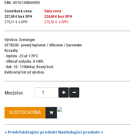
4016138844993
EAN:
Cenníková cena:
Vaša cena:
227,00 € bez DPH
224,00 €
bez DPH
279,21 € s DPH
275,52 €
s DPH
Výrobca: Greisinger
GFTB200 - presný teplomer / vlhkomer / barometer
Rozsahy:
- teplota: -25 až +70°C
- vlhkosť vzduchu: 0-100%
- tlak: 10 - 1100mbar, Rosný bod.
Kalibračný list od výrobcu.
Množstvo
VLOŽIŤ DO KOŠÍKA
« Predchádzajúci produkt
Nasledujúci produkt »