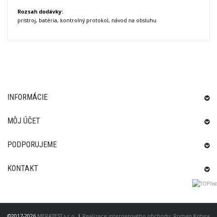
Rozsah dodávky:
prístroj, batéria, kontrolný protokol, návod na obsluhu
INFORMÁCIE
MÔJ ÚČET
PODPORUJEME
KONTAKT
©2017-2026
MERATEST s.r.o.
|
Realizace internetového obchodu: Roman Kotyra