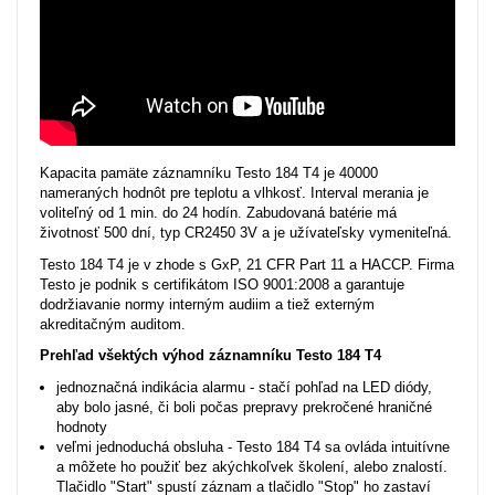
Kapacita pamäte záznamníku Testo 184 T4 je 40000
nameraných hodnôt pre teplotu a vlhkosť. Interval merania je
voliteľný od 1 min. do 24 hodín. Zabudovaná batérie má
životnosť 500 dní, typ CR2450 3V a je užívateľsky vymeniteľná.
Testo 184 T4 je v zhode s GxP, 21 CFR Part 11 a HACCP. Firma
Testo je podnik s certifikátom ISO 9001:2008 a garantuje
dodržiavanie normy interným audiim a tiež externým
akreditačným auditom.
Prehľad všektých výhod záznamníku Testo 184 T4
jednoznačná indikácia alarmu - stačí pohľad na LED diódy,
aby bolo jasné, či boli počas prepravy prekročené hraničné
hodnoty
veľmi jednoduchá obsluha - Testo 184 T4 sa ovláda intuitívne
a môžete ho použiť bez akýchkoľvek školení, alebo znalostí.
Tlačidlo "Start" spustí záznam a tlačidlo "Stop" ho zastaví