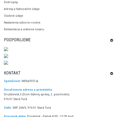
Dobropisy
Adresy a fakturačné údaje
Osobné údaje
Nastavenia súborov cookie
Reklamácia a vrátenie tovaru
PODPORUJEME
KONTAKT
Spoločnosť:
MERaTEST.sk
Doručovacia adresa a prevádzka:
Družstevná 2 (Dom štátnej správy, 2. poschodie),
916 01 Stará Turá
Sídlo:
SNP 266/3, 916 01 Stará Turá
Pracovná doba:
Pondelok - Piatok 8:00 - 15:30 hod.