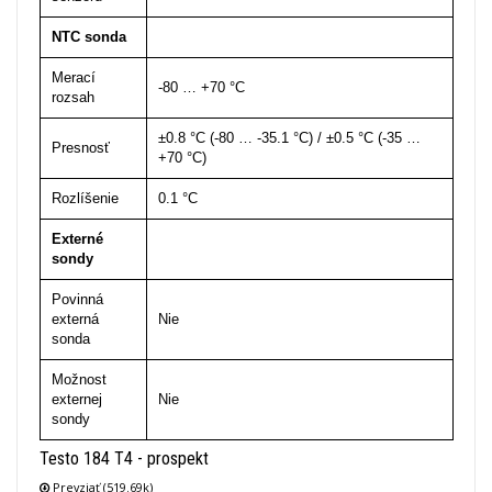
NTC sonda
Merací
-80 … +70 °C
rozsah
±0.8 °C (-80 … -35.1 °C) / ±0.5 °C (-35 …
Presnosť
+70 °C)
Rozlíšenie
0.1 °C
Externé
sondy
Povinná
externá
Nie
sonda
Možnost
externej
Nie
sondy
Testo 184 T4 - prospekt
Prevziať (519.69k)