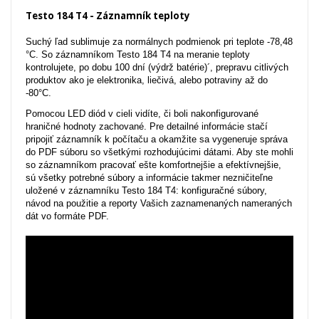
Testo 184 T4 - Záznamník teploty
Suchý ľad sublimuje za normálnych podmienok pri teplote -78,48
°C. So záznamníkom Testo 184 T4 na meranie teploty
kontrolujete, po dobu 100 dní (výdrž batérie)´, prepravu citlivých
produktov ako je elektronika, liečivá, alebo potraviny až do
-80°C.
Pomocou LED diód v cieli vidíte, či boli nakonfigurované
hraničné hodnoty zachované. Pre detailné informácie stačí
pripojiť záznamník k počítaču a okamžite sa vygeneruje správa
do PDF súboru so všetkými rozhodujúcimi dátami. Aby ste mohli
so záznamníkom pracovať ešte komfortnejšie a efektívnejšie,
sú všetky potrebné súbory a informácie takmer nezničiteľne
uložené v záznamníku Testo 184 T4: konfiguračné súbory,
návod na použitie a reporty Vašich zaznamenaných nameraných
dát vo formáte PDF.