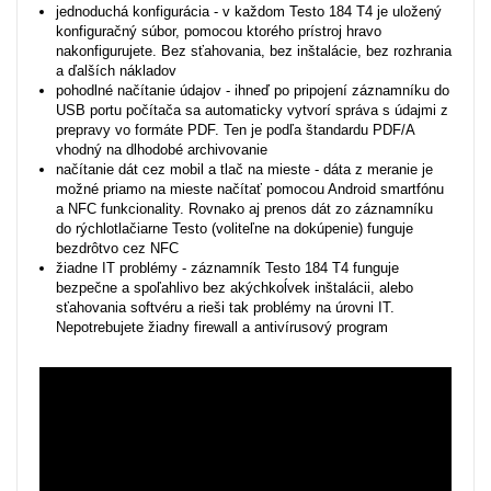
jednoduchá konfigurácia - v každom Testo 184 T4 je uložený
konfiguračný súbor, pomocou ktorého prístroj hravo
nakonfigurujete. Bez sťahovania, bez inštalácie, bez rozhrania
a ďalších nákladov
pohodlné načítanie údajov - ihneď po pripojení záznamníku do
USB portu počítača sa automaticky vytvorí správa s údajmi z
prepravy vo formáte PDF. Ten je podľa štandardu PDF/A
vhodný na dlhodobé archivovanie
načítanie dát cez mobil a tlač na mieste - dáta z meranie je
možné priamo na mieste načítať pomocou Android smartfónu
a NFC funkcionality. Rovnako aj prenos dát zo záznamníku
do rýchlotlačiarne Testo (voliteľne na dokúpenie) funguje
bezdrôtvo cez NFC
žiadne IT problémy - záznamník Testo 184 T4 funguje
bezpečne a spoľahlivo bez akýchkoĺvek inštalácii, alebo
sťahovania softvéru a rieši tak problémy na úrovni IT.
Nepotrebujete žiadny firewall a antivírusový program