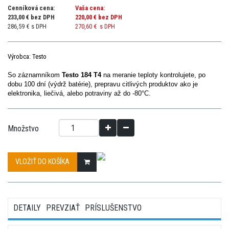
Cenníková cena:
Vaša cena:
233,00 € bez DPH
220,00 €
bez DPH
286,59 € s DPH
270,60 €
s DPH
Výrobca: Testo
So záznamníkom
Testo 184 T4
na meranie teploty kontrolujete, po
dobu 100 dní (výdrž batérie), prepravu citlivých produktov ako je
elektronika, liečivá, alebo potraviny až do -80°C.
Množstvo
VLOŽIŤ DO KOŠÍKA
DETAILY
PREVZIAŤ
PRÍSLUŠENSTVO