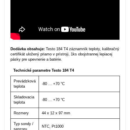
Dodávka obsahuje:
Testo 184 T4 záznamník teploty, kalibračný
certifikát uložený priamo v prístroji, 1ks obojstrannej lepiacej
pásky pre upevnenie a batérie.
Technické parametre Testo 184 T4
Prevádzková
-80 … +70 °C
teplota
Skladovacia
-80 … +70 °C
teplota
Rozmery
44 x 12 x 97 mm
Typ sondy /
NTC, Pt1000
senzoru