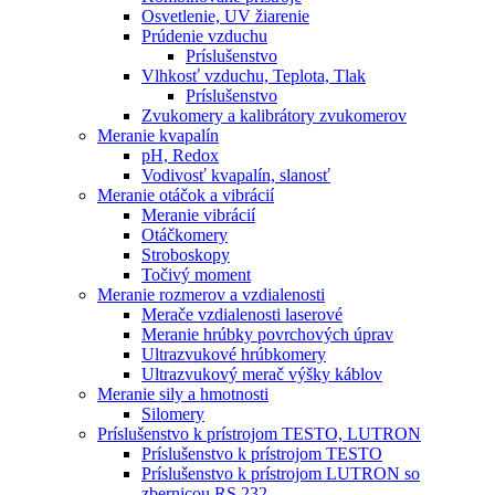
Osvetlenie, UV žiarenie
Prúdenie vzduchu
Príslušenstvo
Vlhkosť vzduchu, Teplota, Tlak
Príslušenstvo
Zvukomery a kalibrátory zvukomerov
Meranie kvapalín
pH, Redox
Vodivosť kvapalín, slanosť
Meranie otáčok a vibrácií
Meranie vibrácií
Otáčkomery
Stroboskopy
Točivý moment
Meranie rozmerov a vzdialenosti
Merače vzdialenosti laserové
Meranie hrúbky povrchových úprav
Ultrazvukové hrúbkomery
Ultrazvukový merač výšky káblov
Meranie sily a hmotnosti
Silomery
Príslušenstvo k prístrojom TESTO, LUTRON
Príslušenstvo k prístrojom TESTO
Príslušenstvo k prístrojom LUTRON so
zbernicou RS 232