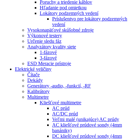
Poruchy a triedenie káblov
Hľadanie pod omietkou
Lokátory podzemných vedení
Príslušentvo pre lokátory podzemných
vedení
Vysokonapäťové skúšobné zdroje
Výkonové testery
Určenie sledu fáz
Analyzátory kvality siete
1-fázové
3-fázové
ESD Meracie prístroje
Elektrické veličiny
Čítače
Dekády
Generátory -audio, -funkcií, -RF
Kalibrátory
Multimetre
Kliešťové multimetre
AC prúd
AC/DC prúd
Veľmi malé (unikajúce) AC prúdy
AC kliešťové prúdové sondy (4mm
banániky)
DC kliešťové prúdové sondy (4mm