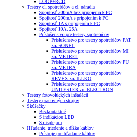
LOOP+RCD
Testery el. spotrebičov a el. náradia
Spojitosť 200mA bez pripojenia k PC
Spojitosť 200mA s pripojením k PC
Spojitosť 1A s pripojením k PC
Spojitosť 10A, 25A
Príslušenstvo pre testery spotrebičov
Príslušenstvo pre testery spotrebičov PAT
zn. SONEL
Príslušenstvo pre testery spotrebičov MI
zn. METREL
Príslušenstvo pre testery spotrebičov PU
zn. METRA
Príslušenstvo pre testery spotrebičov
REVEX zn. ILLKO
Príslušenstvo pre testery spotrebičov
UNITESTER zn. ELECTRON
Testery fotovoltických inštalácií
Testery pracovných strojov
Skúšačky
Bezkontaktné
S indikáciou LED
S displejom
Hľadanie, triedenie a dĺžka káblov
Prístroje pre hľadanie káblov