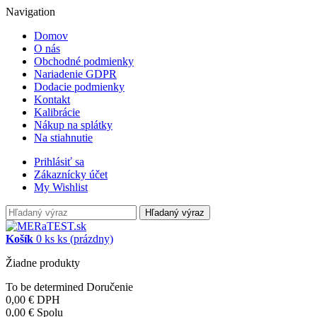
Navigation
Domov
O nás
Obchodné podmienky
Nariadenie GDPR
Dodacie podmienky
Kontakt
Kalibrácie
Nákup na splátky
Na stiahnutie
Prihlásiť sa
Zákaznícky účet
My Wishlist
Hľadaný výraz
Košík
0
ks
ks
(prázdny)
Žiadne produkty
To be determined
Doručenie
0,00 €
DPH
0,00 €
Spolu