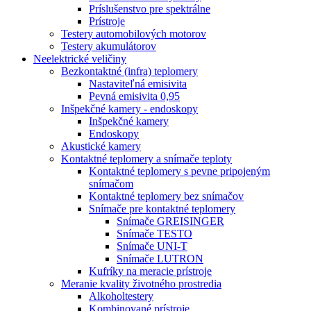
Príslušenstvo pre spektrálne
Prístroje
Testery automobilových motorov
Testery akumulátorov
Neelektrické veličiny
Bezkontaktné (infra) teplomery
Nastaviteľná emisivita
Pevná emisivita 0,95
Inšpekčné kamery - endoskopy
Inšpekčné kamery
Endoskopy
Akustické kamery
Kontaktné teplomery a snímače teploty
Kontaktné teplomery s pevne pripojeným
snímačom
Kontaktné teplomery bez snímačov
Snímače pre kontaktné teplomery
Snímače GREISINGER
Snímače TESTO
Snímače UNI-T
Snímače LUTRON
Kufríky na meracie prístroje
Meranie kvality životného prostredia
Alkoholtestery
Kombinované prístroje