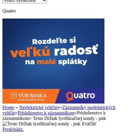
Quatro
Home
»
Neelektrické veličiny
»
Záznamníky neelektrických
veličín
»
Príslušenstvo k záznamníkom
»
Príslušenstvo k
záznamníkom
»
Testo Držiak lyofilizačnej sondy - puk
Zväčšiť
Predchádz.