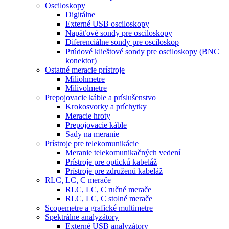
Osciloskopy
Digitálne
Externé USB osciloskopy
Napäťové sondy pre osciloskopy
Diferenciálne sondy pre osciloskop
Prúdové klieštové sondy pre osciloskopy (BNC
konektor)
Ostatné meracie prístroje
Miliohmetre
Milivolmetre
Prepojovacie káble a príslušenstvo
Krokosvorky a príchytky
Meracie hroty
Prepojovacie káble
Sady na meranie
Prístroje pre telekomunikácie
Meranie telekomunikačných vedení
Prístroje pre optickú kabeláž
Prístroje pre združenú kabeláž
RLC, LC, C merače
RLC, LC, C ručné merače
RLC, LC, C stolné merače
Scopemetre a grafické multimetre
Spektrálne analyzátory
Externé USB analyzátory