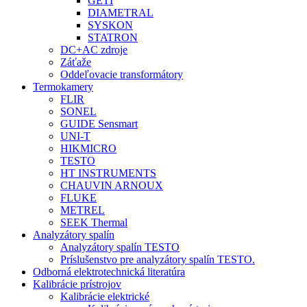
GETI
DIAMETRAL
SYSKON
STATRON
DC+AC zdroje
Záťaže
Oddeľovacie transformátory
Termokamery
FLIR
SONEL
GUIDE Sensmart
UNI-T
HIKMICRO
TESTO
HT INSTRUMENTS
CHAUVIN ARNOUX
FLUKE
METREL
SEEK Thermal
Analyzátory spalín
Analyzátory spalín TESTO
Príslušenstvo pre analyzátory spalín TESTO.
Odborná elektrotechnická literatúra
Kalibrácie prístrojov
Kalibrácie elektrické