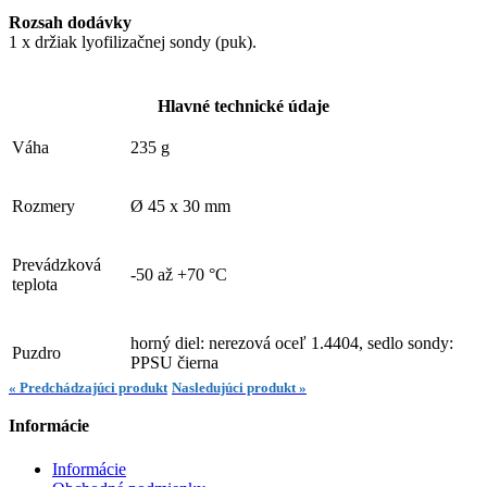
Rozsah dodávky
1 x držiak lyofilizačnej sondy (puk).
Hlavné technické údaje
Váha
235 g
Rozmery
Ø 45 x 30 mm
Prevádzková
-50 až +70 °C
teplota
horný diel: nerezová oceľ 1.4404, sedlo sondy:
Puzdro
PPSU čierna
« Predchádzajúci produkt
Nasledujúci produkt »
Informácie
Informácie