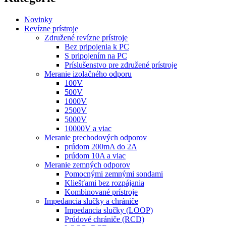
Novinky
Revízne prístroje
Združené revízne prístroje
Bez pripojenia k PC
S pripojením na PC
Príslušenstvo pre združené prístroje
Meranie izolačného odporu
100V
500V
1000V
2500V
5000V
10000V a viac
Meranie prechodových odporov
prúdom 200mA do 2A
prúdom 10A a viac
Meranie zemných odporov
Pomocnými zemnými sondami
Kliešťami bez rozpájania
Kombinované prístroje
Impedancia slučky a chrániče
Impedancia slučky (LOOP)
Prúdové chrániče (RCD)