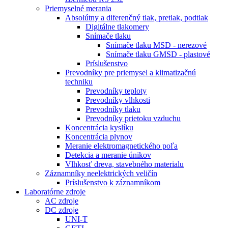
Priemyselné merania
Absolútny a diferenčný tlak, pretlak, podtlak
Digitálne tlakomery
Snímače tlaku
Snímače tlaku MSD - nerezové
Snímače tlaku GMSD - plastové
Príslušenstvo
Prevodníky pre priemysel a klimatizačnú
techniku
Prevodníky teploty
Prevodníky vlhkosti
Prevodníky tlaku
Prevodníky prietoku vzduchu
Koncentrácia kyslíku
Koncentrácia plynov
Meranie elektromagnetického poľa
Detekcia a meranie únikov
Vlhkosť dreva, stavebného materialu
Záznamníky neelektrických veličín
Príslušenstvo k záznamníkom
Laboratórne zdroje
AC zdroje
DC zdroje
UNI-T