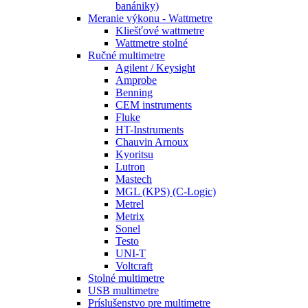
banániky)
Meranie výkonu - Wattmetre
Kliešťové wattmetre
Wattmetre stolné
Ručné multimetre
Agilent / Keysight
Amprobe
Benning
CEM instruments
Fluke
HT-Instruments
Chauvin Arnoux
Kyoritsu
Lutron
Mastech
MGL (KPS) (C-Logic)
Metrel
Metrix
Sonel
Testo
UNI-T
Voltcraft
Stolné multimetre
USB multimetre
Príslušenstvo pre multimetre