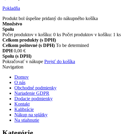
Pokladňa
Produkt bol úspešne pridaný do nákupného košíka
Množstvo
Spolu
Počet produktov v košíku:
0
ks
Počet produktov v košíku: 1 ks
Celkom produkty (s DPH)
Celkom poštovné (s DPH)
To be determined
DPH
0,00 €
Spolu (s DPH)
Pokračovať v nákupe
Prejsť do košíka
Navigation
Domov
O nás
Obchodné podmienky
Nariadenie GDPR
Dodacie podmienky
Kontakt
Kalibrácie
Nákup na splátky
Na stiahnutie
Kategórie