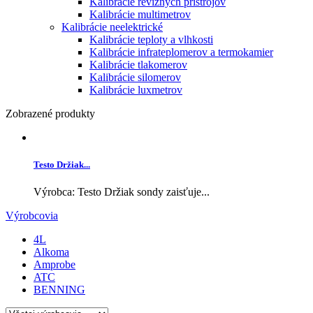
Kalibrácie revíznych prístrojov
Kalibrácie multimetrov
Kalibrácie neelektrické
Kalibrácie teploty a vlhkosti
Kalibrácie infrateplomerov a termokamier
Kalibrácie tlakomerov
Kalibrácie silomerov
Kalibrácie luxmetrov
Zobrazené produkty
Testo Držiak...
Výrobca: Testo Držiak sondy zaisťuje...
Výrobcovia
4L
Alkoma
Amprobe
ATC
BENNING