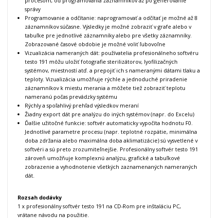
procesom, od programovania záznamníkov až po generovanie
správy
Programovanie a odčítanie: naprogramovať a odčítať je možné až 8
záznamníkov súčasne. Výsledky je možné zobraziť v grafe alebo v
tabuľke pre jednotlivé záznamníky alebo pre všetky záznamníky.
Zobrazované časové obdobie je možné voliť ľubovoľne
Vizualizácia nameraných dát: používatelia profesionálneho softvéru
testo 191 môžu uložiť fotografie sterilizátorov, lyofilizačných
systémov, miestností atď. a prepojiť ich s nameranými dátami tlaku a
teploty. Vizualizácia umožňuje rýchle a jednoduché priradenie
záznamníkov k miestu merania a môžete tiež zobraziť teplotu
nameranú počas prevádzky systému
Rýchly a spoľahlivý prehľad výsledkov meraní
Žiadny export dát pre analýzu do iných systémov (napr. do Excelu)
Ďalšie užitočné funkcie: softvér automaticky vypočíta hodnotu F0.
Jednotlivé parametre procesu (napr. teplotné rozpätie, minimálna
doba zdržania alebo maximálna doba aklimatizácie) sú vysvetlené v
softvéri a sú preto zrozumiteľnejšie. Profesionálny softvér testo 191
zároveň umožňuje komplexnú analýzu, grafické a tabuľkové
zobrazenie a vyhodnotenie všetkých zaznamenaných nameraných
dát.
Rozsah dodávky
1 x profesionálny softvér testo 191 na CD-Rom pre inštaláciu PC,
vrátane návodu na použitie.