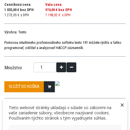
Cenníková cena:
Vaša cena:
1 035,00 € bez DPH
974,00 €
bez DPH
1 273,05 € s DPH
1 198,02 €
s DPH
Výrobca: Testo
Pomocou intuitívneho profesionálneho softvéru testo 191 môžete rýchlo a ľahko
programovať, odčítať a analyzovať HACCP záznamník.
Množstvo
VLOŽIŤ DO KOŠÍKA
×
« Predchádzajúci produkt
Nasledujúci produkt »
Tieto webové stránky ukladajú v súlade so zákonmi na
vaše zariadenie súbory, všeobecne nazývané cookies.
DETAILY
Používaním týchto stránok s tým vyjadrujete súhlas.