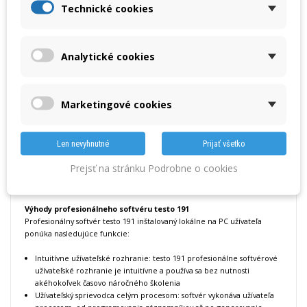
Testo Profesionálny softvér testo 191
Technické cookies
Generujte správy pre audit jednoduchým kliknutím myši
Optimálna podpora s procesom merania: prehľadná softvérová
štruktúra prevedie každého užívateľa intuitívne krok za krokom
Analytické cookies
celým procesom
Programujte, odčítajte a analyzujte záznamníky rýchlo a ľahko
Pre analýzu dát nie je potrebné exportovať dáta do Excelu
Marketingové cookies
S HACCP záznamníkmi radu testo 191 máte ideálne vybavenie na
monitorovanie teploty a tlaku pri sterilizácii, pasterizácii a lyofilizácii. Je
Len nevyhnutné
Prijať všetko
možné ich naprogramovať a odčítať iba pomocou profesionálneho
softvéru testo 191. Užívateľsky prívetivý softvér umožňuje ľahko a
Prejsť na stránku Podrobne o cookies
intuitívne generovať správy pre audit pomocou jediného kliknutia
myšou.
Výhody profesionálneho softvéru testo 191
Profesionálny softvér testo 191 inštalovaný lokálne na PC užívateľa
ponúka nasledujúce funkcie:
Intuitívne užívateľské rozhranie: testo 191 profesionálne softvérové ​​
užívateľské rozhranie je intuitívne a používa sa bez nutnosti
akéhokoľvek časovo náročného školenia
Užívateľský sprievodca celým procesom: softvér vykonáva užívateľa