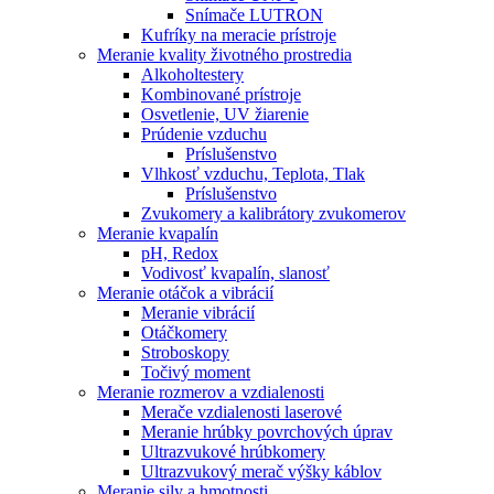
Snímače LUTRON
Kufríky na meracie prístroje
Meranie kvality životného prostredia
Alkoholtestery
Kombinované prístroje
Osvetlenie, UV žiarenie
Prúdenie vzduchu
Príslušenstvo
Vlhkosť vzduchu, Teplota, Tlak
Príslušenstvo
Zvukomery a kalibrátory zvukomerov
Meranie kvapalín
pH, Redox
Vodivosť kvapalín, slanosť
Meranie otáčok a vibrácií
Meranie vibrácií
Otáčkomery
Stroboskopy
Točivý moment
Meranie rozmerov a vzdialenosti
Merače vzdialenosti laserové
Meranie hrúbky povrchových úprav
Ultrazvukové hrúbkomery
Ultrazvukový merač výšky káblov
Meranie sily a hmotnosti