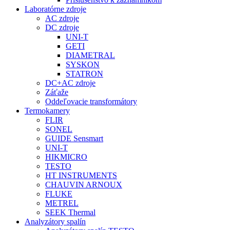
Laboratórne zdroje
AC zdroje
DC zdroje
UNI-T
GETI
DIAMETRAL
SYSKON
STATRON
DC+AC zdroje
Záťaže
Oddeľovacie transformátory
Termokamery
FLIR
SONEL
GUIDE Sensmart
UNI-T
HIKMICRO
TESTO
HT INSTRUMENTS
CHAUVIN ARNOUX
FLUKE
METREL
SEEK Thermal
Analyzátory spalín