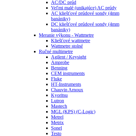
AC/DC prúd
Veľmi malé (unikajúce) AC prúdy
AC kliešťové prúdové sondy (4mm
banániky)
DC kliešťové prúdové sondy (4mm
banániky)
Meranie výkonu - Wattmetre
Kliešťové wattmetre
Wattmetre stolné
Ručné multimetre
Agilent / Keysight
Amprobe
Benning
CEM instruments
Fluke
HT-Instruments
Chauvin Arnoux
Kyoritsu
Lutron
Mastech
MGL (KPS) (C-Logic)
Metrel
Metrix
Sonel
Testo