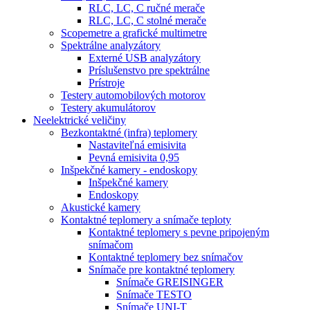
RLC, LC, C ručné merače
RLC, LC, C stolné merače
Scopemetre a grafické multimetre
Spektrálne analyzátory
Externé USB analyzátory
Príslušenstvo pre spektrálne
Prístroje
Testery automobilových motorov
Testery akumulátorov
Neelektrické veličiny
Bezkontaktné (infra) teplomery
Nastaviteľná emisivita
Pevná emisivita 0,95
Inšpekčné kamery - endoskopy
Inšpekčné kamery
Endoskopy
Akustické kamery
Kontaktné teplomery a snímače teploty
Kontaktné teplomery s pevne pripojeným
snímačom
Kontaktné teplomery bez snímačov
Snímače pre kontaktné teplomery
Snímače GREISINGER
Snímače TESTO
Snímače UNI-T