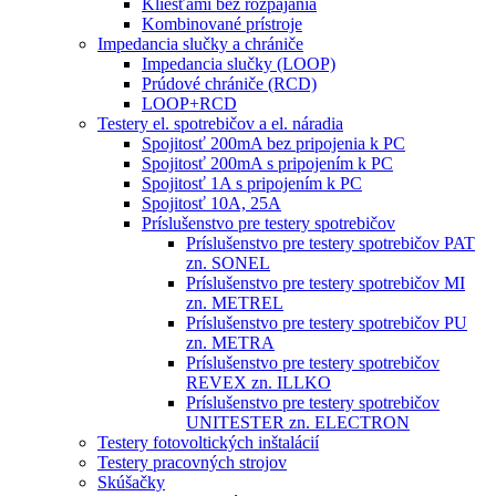
Kliešťami bez rozpájania
Kombinované prístroje
Impedancia slučky a chrániče
Impedancia slučky (LOOP)
Prúdové chrániče (RCD)
LOOP+RCD
Testery el. spotrebičov a el. náradia
Spojitosť 200mA bez pripojenia k PC
Spojitosť 200mA s pripojením k PC
Spojitosť 1A s pripojením k PC
Spojitosť 10A, 25A
Príslušenstvo pre testery spotrebičov
Príslušenstvo pre testery spotrebičov PAT
zn. SONEL
Príslušenstvo pre testery spotrebičov MI
zn. METREL
Príslušenstvo pre testery spotrebičov PU
zn. METRA
Príslušenstvo pre testery spotrebičov
REVEX zn. ILLKO
Príslušenstvo pre testery spotrebičov
UNITESTER zn. ELECTRON
Testery fotovoltických inštalácií
Testery pracovných strojov
Skúšačky