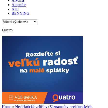
Alkoma
Amprobe
ATC
BENNING
Quatro
Home
»
Neelektrické veličiny
»
Záznamníky neelektrických