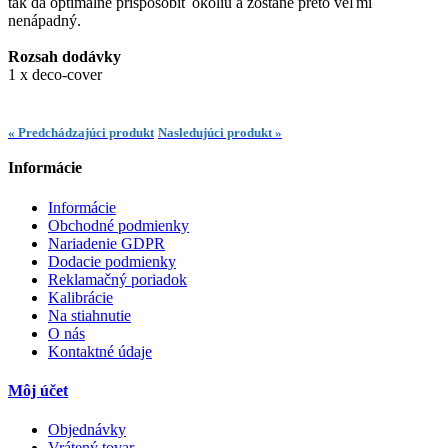
tak dá optimálne prispôsobiť okoliu a zostane preto veľmi
nenápadný.
Rozsah dodávky
1 x deco-cover
« Predchádzajúci produkt
Nasledujúci produkt »
Informácie
Informácie
Obchodné podmienky
Nariadenie GDPR
Dodacie podmienky
Reklamačný poriadok
Kalibrácie
Na stiahnutie
O nás
Kontaktné údaje
Môj účet
Objednávky
Vrátený tovar