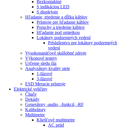
Bezkontaktné
S indikáciou LED
S displejom
Hľadanie, triedenie a dĺžka káblov
Prístroje pre hľadanie káblov
Poruchy a triedenie káblov
Hľadanie pod omietkou
Lokátory podzemných vedení
Príslušentvo pre lokátory podzemných
vedení
Vysokonapäťové skúšobné zdroje
Výkonové testery
Určenie sledu fáz
Analyzátory kvality siete
1-fázové
3-fázové
ESD Meracie prístroje
Elektrické veličiny
Čítače
Dekády
Generátory -audio, -funkcií, -RF
Kalibrátory
Multimetre
Kliešťové multimetre
AC prúd