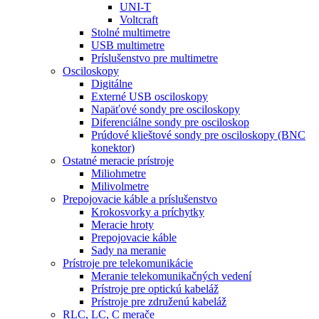
UNI-T
Voltcraft
Stolné multimetre
USB multimetre
Príslušenstvo pre multimetre
Osciloskopy
Digitálne
Externé USB osciloskopy
Napäťové sondy pre osciloskopy
Diferenciálne sondy pre osciloskop
Prúdové klieštové sondy pre osciloskopy (BNC
konektor)
Ostatné meracie prístroje
Miliohmetre
Milivolmetre
Prepojovacie káble a príslušenstvo
Krokosvorky a príchytky
Meracie hroty
Prepojovacie káble
Sady na meranie
Prístroje pre telekomunikácie
Meranie telekomunikačných vedení
Prístroje pre optickú kabeláž
Prístroje pre združenú kabeláž
RLC, LC, C merače