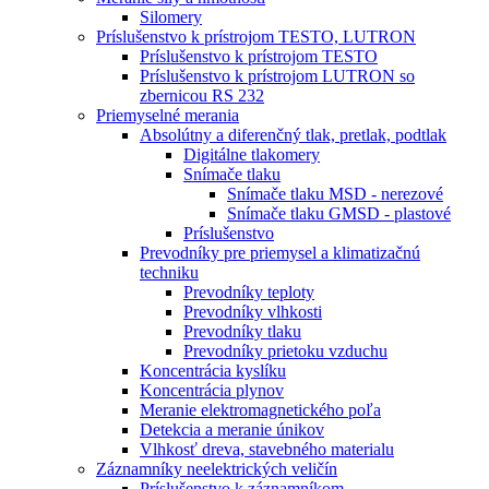
Silomery
Príslušenstvo k prístrojom TESTO, LUTRON
Príslušenstvo k prístrojom TESTO
Príslušenstvo k prístrojom LUTRON so
zbernicou RS 232
Priemyselné merania
Absolútny a diferenčný tlak, pretlak, podtlak
Digitálne tlakomery
Snímače tlaku
Snímače tlaku MSD - nerezové
Snímače tlaku GMSD - plastové
Príslušenstvo
Prevodníky pre priemysel a klimatizačnú
techniku
Prevodníky teploty
Prevodníky vlhkosti
Prevodníky tlaku
Prevodníky prietoku vzduchu
Koncentrácia kyslíku
Koncentrácia plynov
Meranie elektromagnetického poľa
Detekcia a meranie únikov
Vlhkosť dreva, stavebného materialu
Záznamníky neelektrických veličín
Príslušenstvo k záznamníkom