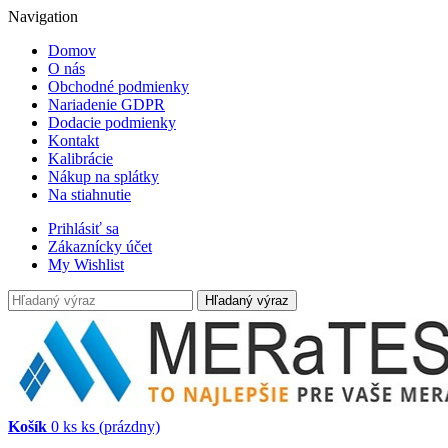
Navigation
Domov
O nás
Obchodné podmienky
Nariadenie GDPR
Dodacie podmienky
Kontakt
Kalibrácie
Nákup na splátky
Na stiahnutie
Prihlásiť sa
Zákaznícky účet
My Wishlist
Hľadaný výraz
Košík
0
ks
ks
(prázdny)