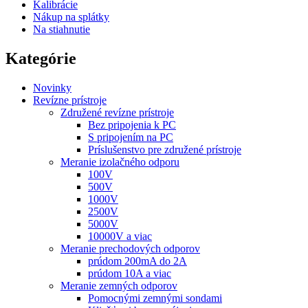
Kalibrácie
Nákup na splátky
Na stiahnutie
Kategórie
Novinky
Revízne prístroje
Združené revízne prístroje
Bez pripojenia k PC
S pripojením na PC
Príslušenstvo pre združené prístroje
Meranie izolačného odporu
100V
500V
1000V
2500V
5000V
10000V a viac
Meranie prechodových odporov
prúdom 200mA do 2A
prúdom 10A a viac
Meranie zemných odporov
Pomocnými zemnými sondami