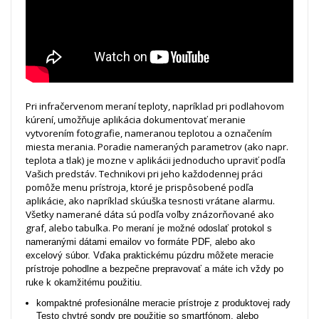
Pri infračervenom meraní teploty, napríklad pri podlahovom
kúrení, umožňuje aplikácia dokumentovať meranie
vytvorením fotografie, nameranou teplotou a označením
miesta merania. Poradie nameraných parametrov (ako napr.
teplota a tlak) je mozne v aplikácii jednoducho upraviť podľa
Vašich predstáv. Technikovi pri jeho každodennej práci
pomôže menu prístroja, ktoré je prispôsobené podľa
aplikácie, ako napríklad skúuška tesnosti vrátane alarmu.
Všetky namerané dáta sú podľa voľby znázorňované ako
graf, alebo tabuľka. P
o meraní je možné odoslať protokol s
nameranými dátami emailov vo formáte PDF, alebo ako
excelový súbor. Vďaka praktickému púzdru môžete meracie
prístroje pohodlne a bezpečne prepravovať a máte ich vždy po
ruke k okamžitému použitiu.
kompaktné profesionálne meracie prístroje z produktovej rady
Testo chytré sondy pre použitie so smartfónom, alebo