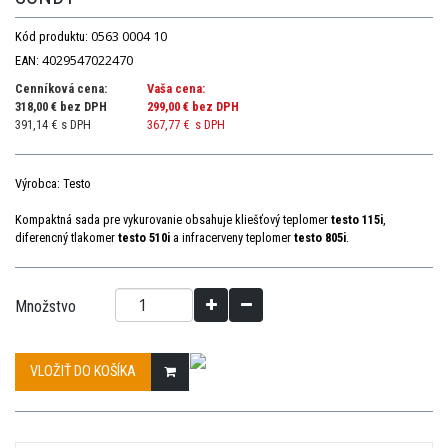
0563 0004 10
Kód produktu:
4029547022470
EAN:
Cenníková cena:
Vaša cena:
318,00 € bez DPH
299,00 €
bez DPH
391,14 € s DPH
367,77 €
s DPH
Výrobca: Testo
Kompaktná sada pre vykurovanie obsahuje kliešťový teplomer
testo 115i
,
diferencný tlakomer
testo 510i
a infracerveny teplomer
testo 805i
.
Množstvo
VLOŽIŤ DO KOŠÍKA