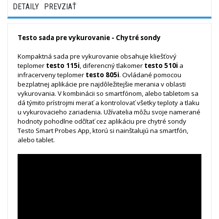
DETAILY
PREVZIAŤ
Testo sada pre vykurovanie - Chytré sondy
Kompaktná sada pre vykurovanie obsahuje kliešťový
teplomer
testo 115i
, diferencný tlakomer
testo 510i
a
infracerveny teplomer
testo 805i
. Ovládané pomocou
bezplatnej aplikácie pre najdôležitejšie merania v oblasti
vykurovania. V kombinácii so smartfónom, alebo tabletom sa
dá týmito prístrojmi merať a kontrolovať všetky teploty a tlaku
u vykurovacieho zariadenia. Užívatelia môžu svoje namerané
hodnoty pohodlne odčítať cez aplikáciu pre chytré sondy
Testo Smart Probes App, ktorú si nainštalujú na smartfón,
alebo tablet.