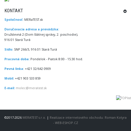
KONTAKT
Spoločnosť:
MERaTEST.sk
Doručovacia adresa a prevádzka:
Družstevná 2 (Dom štátnej správy, 2. poschodie),
916 01 Stará Turá
Sídlo:
SNP 266/3, 916 01 Stará Turá
Pracovná doba:
Pondelok - Piatok 8:00 - 15:30 hod.
Pevná linka:
+421 32/642 0909
Mobil:
+421 903 533 859
E-mail:
molec@meratest.sk
©2017-2026
MERATEST s.r.o.
|
Realizace internetového obchodu: Roman Kotyra
- WEB-ESHOP.CZ