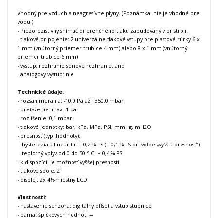
Vhodný pre vzduch a neagresívne plyny. (Poznámka: nie je vhodné pre
vodu!)
-
Piezorezistívny snímač diferenčného tlaku zabudovaný v prístroji.
- tlakové pripojenie: 2 univerzálne tlakové vstupy pre plastové rúrky 6 x
1 mm (vnútorný priemer trubice 4 mm) alebo 8 x 1 mm (vnútorný
priemer trubice 6 mm)
- výstup: rozhranie sériové rozhranie: áno
- analógový výstup: nie
T
echnické údaje:
- rozsah merania: -10,0 Pa až +350,0 mbar
- preťaženie: max. 1 bar
- rozlíšenie: 0,1 mbar
- tlakové jednotky: bar, kPa, MPa, PSI, mmHg, mH2O
- presnosť (typ. hodnoty):
hysterézia a linearita: ± 0,2 % FS (± 0,1 % FS pri voľbe „vyššia presnosť“)
teplotný vplyv od 0 do 50 ° C: ± 0,4 % FS
- k dispozícii je možnosť vyššej presnosti
- tlakové spoje: 2
- displej: 2x 4½-miestny LCD
Vlastnosti:
- nastavenie senzora: digitálny offset a vstup stupnice
- pamäť špičkových hodnôt: ---