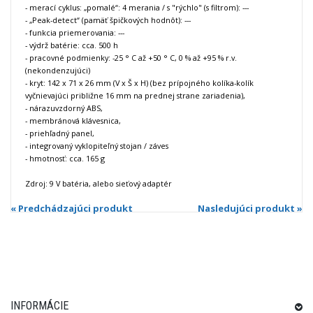
- merací cyklus: „pomalé“: 4 merania / s "rýchlo" (s filtrom): ---
- „Peak-detect“ (pamäť špičkových hodnôt): ---
- funkcia priemerovania: ---
- výdrž batérie: cca. 500 h
- pracovné podmienky: -25 ° C až +50 ° C, 0 % až +95 % r.v.
(nekondenzujúci)
- kryt: 142 x 71 x 26 mm (V x Š x H) (bez prípojného kolíka-kolík
vyčnievajúci približne 16 mm na prednej strane zariadenia),
- nárazuvzdorný ABS,
- membránová klávesnica,
- priehľadný panel,
- integrovaný vyklopiteľný stojan / záves
- hmotnosť: cca. 165 g
Zdroj: 9 V batéria, alebo sieťový adaptér
« Predchádzajúci produkt
Nasledujúci produkt »
INFORMÁCIE