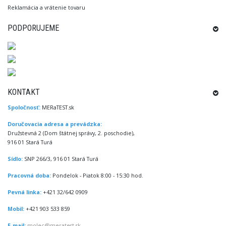
Reklamácia a vrátenie tovaru
PODPORUJEME
KONTAKT
Spoločnosť:
MERaTEST.sk
Doručovacia adresa a prevádzka:
Družstevná 2 (Dom štátnej správy, 2. poschodie),
916 01 Stará Turá
Sídlo:
SNP 266/3, 916 01 Stará Turá
Pracovná doba:
Pondelok - Piatok 8:00 - 15:30 hod.
Pevná linka:
+421 32/642 0909
Mobil:
+421 903 533 859
E-mail:
molec@meratest.sk